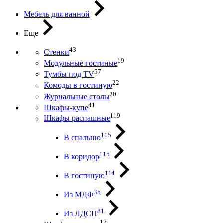
Мебель для ванной
Еще
43
Стенки
19
Модульные гостиные
57
Тумбы под ТV
22
Комоды в гостиную
20
Журнальные столы
41
Шкафы-купе
119
Шкафы распашные
115
В спальню
115
В коридор
114
В гостиную
35
Из МДФ
81
Из ЛДСП
17