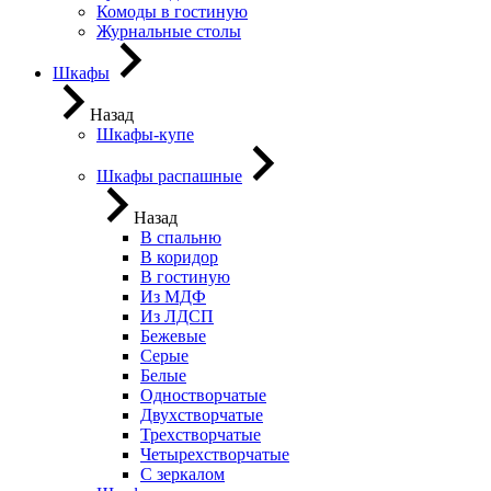
Комоды в гостиную
Журнальные столы
Шкафы
Назад
Шкафы-купе
Шкафы распашные
Назад
В спальню
В коридор
В гостиную
Из МДФ
Из ЛДСП
Бежевые
Серые
Белые
Одностворчатые
Двухстворчатые
Трехстворчатые
Четырехстворчатые
С зеркалом