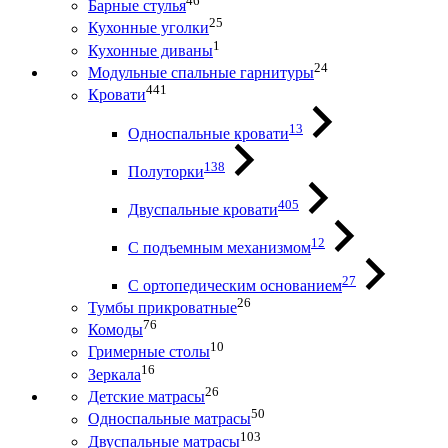
46
Барные стулья
25
Кухонные уголки
1
Кухонные диваны
24
Модульные спальные гарнитуры
441
Кровати
13
Односпальные кровати
138
Полуторки
405
Двуспальные кровати
12
С подъемным механизмом
27
С ортопедическим основанием
26
Тумбы прикроватные
76
Комоды
10
Гримерные столы
16
Зеркала
26
Детские матрасы
50
Односпальные матрасы
103
Двуспальные матрасы