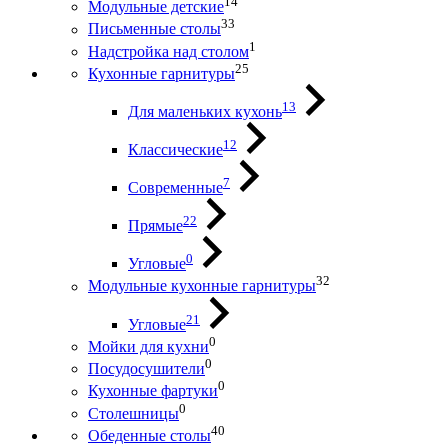
14
Модульные детские
33
Письменные столы
1
Надстройка над столом
25
Кухонные гарнитуры
13
Для маленьких кухонь
12
Классические
7
Современные
22
Прямые
0
Угловые
32
Модульные кухонные гарнитуры
21
Угловые
0
Мойки для кухни
0
Посудосушители
0
Кухонные фартуки
0
Столешницы
40
Обеденные столы