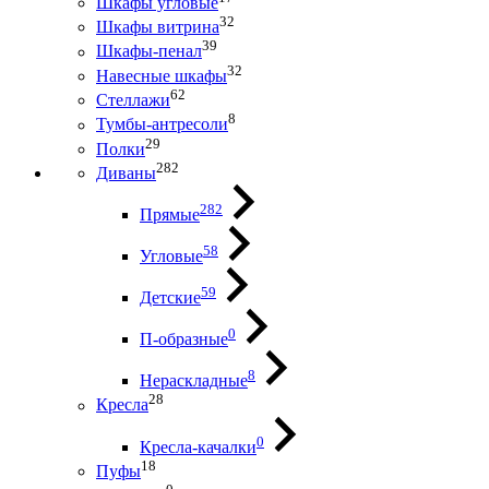
Шкафы угловые
32
Шкафы витрина
39
Шкафы-пенал
32
Навесные шкафы
62
Стеллажи
8
Тумбы-антресоли
29
Полки
282
Диваны
282
Прямые
58
Угловые
59
Детские
0
П-образные
8
Нераскладные
28
Кресла
0
Кресла-качалки
18
Пуфы