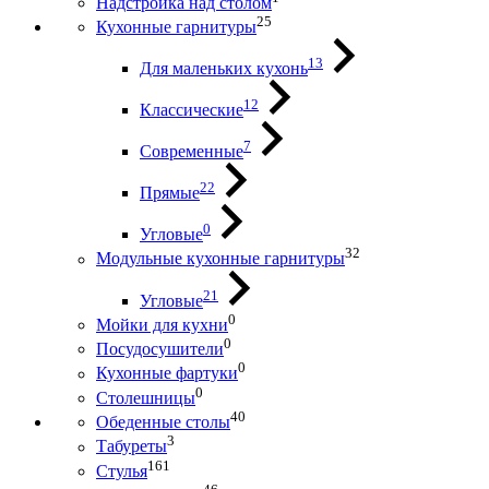
Надстройка над столом
25
Кухонные гарнитуры
13
Для маленьких кухонь
12
Классические
7
Современные
22
Прямые
0
Угловые
32
Модульные кухонные гарнитуры
21
Угловые
0
Мойки для кухни
0
Посудосушители
0
Кухонные фартуки
0
Столешницы
40
Обеденные столы
3
Табуреты
161
Стулья