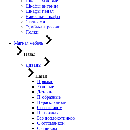
Шкафы угловые
Шкафы витрина
Шкафы-пенал
Навесные шкафы
Стеллажи
Тумбы-антресоли
Полки
Мягкая мебель
Назад
Диваны
Назад
Прямые
Угловые
Детские
П-образные
Нераскладные
Со столиком
На ножках
Без подлокотников
С оттоманкой
С ящиком