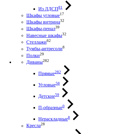
81
Из ЛДСП
17
Шкафы угловые
32
Шкафы витрина
39
Шкафы-пенал
32
Навесные шкафы
62
Стеллажи
8
Тумбы-антресоли
29
Полки
282
Диваны
282
Прямые
58
Угловые
59
Детские
0
П-образные
8
Нераскладные
28
Кресла