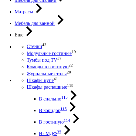
Мебель для спальни
Матрасы
Мебель для ванной
Еще
43
Стенки
19
Модульные гостиные
57
Тумбы под ТV
22
Комоды в гостиную
20
Журнальные столы
41
Шкафы-купе
119
Шкафы распашные
115
В спальню
115
В коридор
114
В гостиную
35
Из МДФ