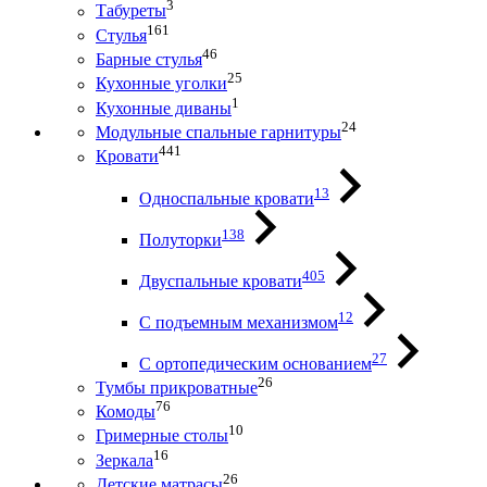
3
Табуреты
161
Стулья
46
Барные стулья
25
Кухонные уголки
1
Кухонные диваны
24
Модульные спальные гарнитуры
441
Кровати
13
Односпальные кровати
138
Полуторки
405
Двуспальные кровати
12
С подъемным механизмом
27
С ортопедическим основанием
26
Тумбы прикроватные
76
Комоды
10
Гримерные столы
16
Зеркала
26
Детские матрасы