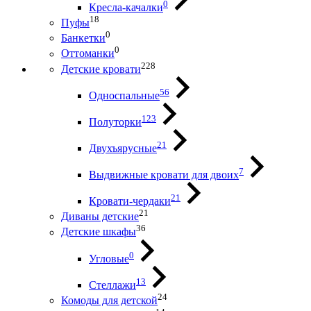
0
Кресла-качалки
18
Пуфы
0
Банкетки
0
Оттоманки
228
Детские кровати
56
Односпальные
123
Полуторки
21
Двухъярусные
7
Выдвижные кровати для двоих
21
Кровати-чердаки
21
Диваны детские
36
Детские шкафы
0
Угловые
13
Стеллажи
24
Комоды для детской