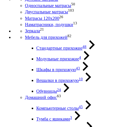
50
Односпальные матрасы
103
Двуспальные матрасы
26
Матрасы 120х200
13
Наматрасники, подушки
21
Зеркала
82
Мебель для прихожей
48
Стандартные прихожие
4
Модульные прихожие
43
Шкафы в прихожую
10
Вешалки в прихожую
24
Обувницы
63
Домашний офис
45
Компьютерные столы
3
Тумба с ящиками