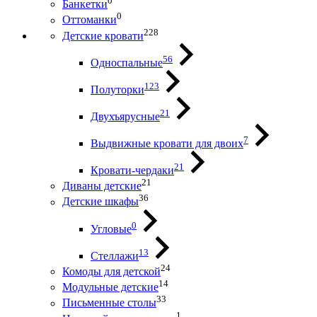
0
Банкетки
0
Оттоманки
228
Детские кровати
56
Односпальные
123
Полуторки
21
Двухъярусные
7
Выдвижные кровати для двоих
21
Кровати-чердаки
21
Диваны детские
36
Детские шкафы
0
Угловые
13
Стеллажи
24
Комоды для детской
14
Модульные детские
33
Письменные столы
1