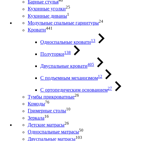
46
Барные стулья
25
Кухонные уголки
1
Кухонные диваны
24
Модульные спальные гарнитуры
441
Кровати
13
Односпальные кровати
138
Полуторки
405
Двуспальные кровати
12
С подъемным механизмом
27
С ортопедическим основанием
26
Тумбы прикроватные
76
Комоды
10
Гримерные столы
16
Зеркала
26
Детские матрасы
50
Односпальные матрасы
103
Двуспальные матрасы