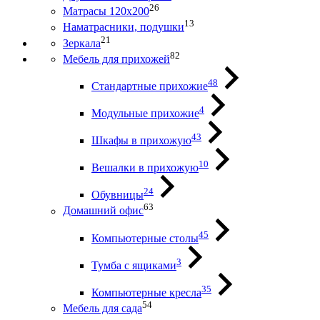
26
Матрасы 120х200
13
Наматрасники, подушки
21
Зеркала
82
Мебель для прихожей
48
Стандартные прихожие
4
Модульные прихожие
43
Шкафы в прихожую
10
Вешалки в прихожую
24
Обувницы
63
Домашний офис
45
Компьютерные столы
3
Тумба с ящиками
35
Компьютерные кресла
54
Мебель для сада