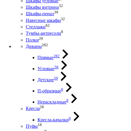
Шкафы угловые
32
Шкафы витрина
39
Шкафы-пенал
32
Навесные шкафы
62
Стеллажи
8
Тумбы-антресоли
29
Полки
282
Диваны
282
Прямые
58
Угловые
59
Детские
0
П-образные
8
Нераскладные
28
Кресла
0
Кресла-качалки
18
Пуфы