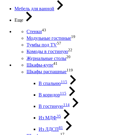
Мебель для ванной
Еще
43
Стенки
19
Модульные гостиные
57
Тумбы под ТV
22
Комоды в гостиную
20
Журнальные столы
41
Шкафы-купе
119
Шкафы распашные
115
В спальню
115
В коридор
114
В гостиную
35
Из МДФ
81
Из ЛДСП
17