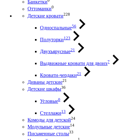
0
Банкетки
0
Оттоманки
228
Детские кровати
56
Односпальные
123
Полуторки
21
Двухъярусные
7
Выдвижные кровати для двоих
21
Кровати-чердаки
21
Диваны детские
36
Детские шкафы
0
Угловые
13
Стеллажи
24
Комоды для детской
14
Модульные детские
33
Письменные столы
1