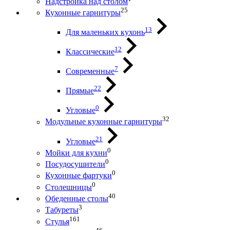
Надстройка над столом
25
Кухонные гарнитуры
13
Для маленьких кухонь
12
Классические
7
Современные
22
Прямые
0
Угловые
32
Модульные кухонные гарнитуры
21
Угловые
0
Мойки для кухни
0
Посудосушители
0
Кухонные фартуки
0
Столешницы
40
Обеденные столы
3
Табуреты
161
Стулья