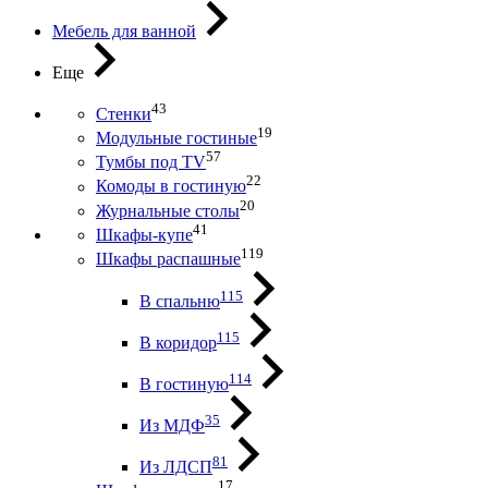
Мебель для ванной
Еще
43
Стенки
19
Модульные гостиные
57
Тумбы под ТV
22
Комоды в гостиную
20
Журнальные столы
41
Шкафы-купе
119
Шкафы распашные
115
В спальню
115
В коридор
114
В гостиную
35
Из МДФ
81
Из ЛДСП
17