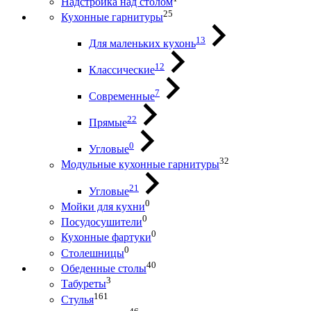
Надстройка над столом
25
Кухонные гарнитуры
13
Для маленьких кухонь
12
Классические
7
Современные
22
Прямые
0
Угловые
32
Модульные кухонные гарнитуры
21
Угловые
0
Мойки для кухни
0
Посудосушители
0
Кухонные фартуки
0
Столешницы
40
Обеденные столы
3
Табуреты
161
Стулья