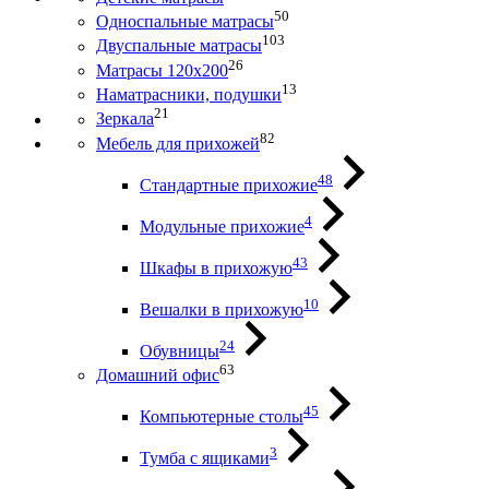
50
Односпальные матрасы
103
Двуспальные матрасы
26
Матрасы 120х200
13
Наматрасники, подушки
21
Зеркала
82
Мебель для прихожей
48
Стандартные прихожие
4
Модульные прихожие
43
Шкафы в прихожую
10
Вешалки в прихожую
24
Обувницы
63
Домашний офис
45
Компьютерные столы
3
Тумба с ящиками