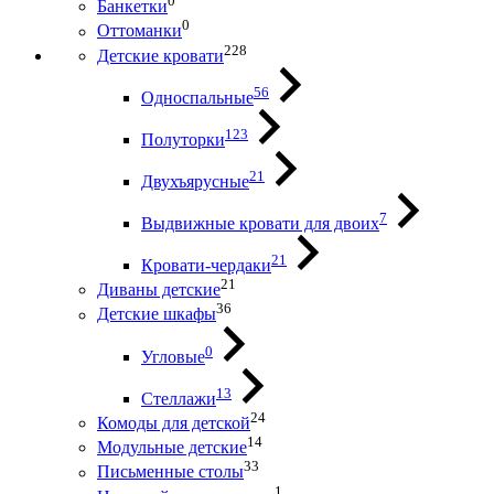
0
Банкетки
0
Оттоманки
228
Детские кровати
56
Односпальные
123
Полуторки
21
Двухъярусные
7
Выдвижные кровати для двоих
21
Кровати-чердаки
21
Диваны детские
36
Детские шкафы
0
Угловые
13
Стеллажи
24
Комоды для детской
14
Модульные детские
33
Письменные столы
1