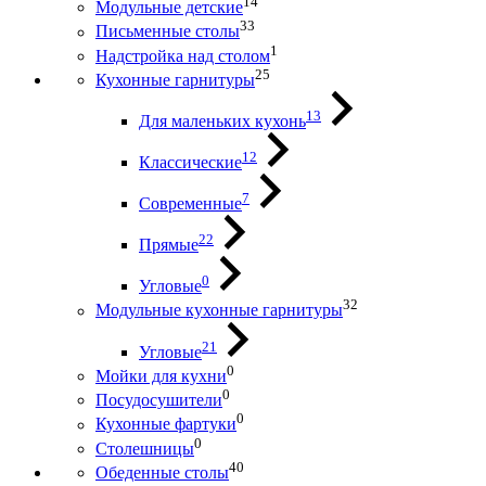
14
Модульные детские
33
Письменные столы
1
Надстройка над столом
25
Кухонные гарнитуры
13
Для маленьких кухонь
12
Классические
7
Современные
22
Прямые
0
Угловые
32
Модульные кухонные гарнитуры
21
Угловые
0
Мойки для кухни
0
Посудосушители
0
Кухонные фартуки
0
Столешницы
40
Обеденные столы