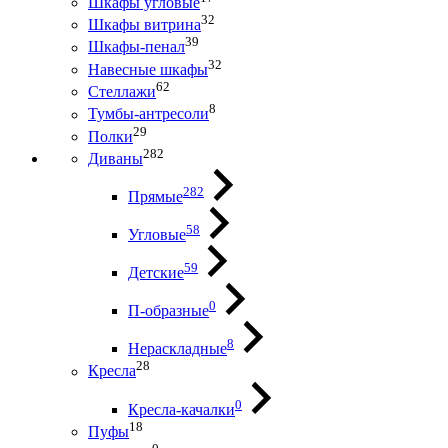
Шкафы угловые
32
Шкафы витрина
39
Шкафы-пенал
32
Навесные шкафы
62
Стеллажи
8
Тумбы-антресоли
29
Полки
282
Диваны
282
Прямые
58
Угловые
59
Детские
0
П-образные
8
Нераскладные
28
Кресла
0
Кресла-качалки
18
Пуфы