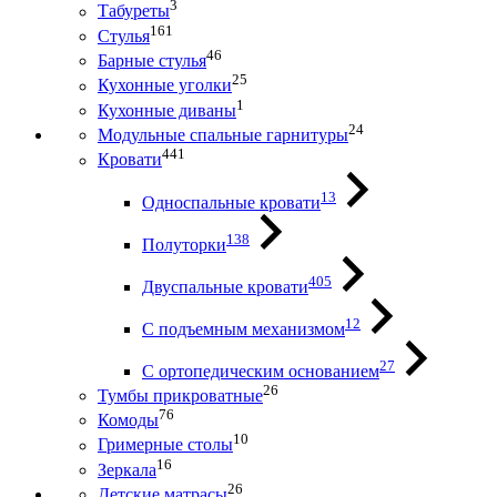
3
Табуреты
161
Стулья
46
Барные стулья
25
Кухонные уголки
1
Кухонные диваны
24
Модульные спальные гарнитуры
441
Кровати
13
Односпальные кровати
138
Полуторки
405
Двуспальные кровати
12
С подъемным механизмом
27
С ортопедическим основанием
26
Тумбы прикроватные
76
Комоды
10
Гримерные столы
16
Зеркала
26
Детские матрасы