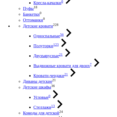
0
Кресла-качалки
18
Пуфы
0
Банкетки
0
Оттоманки
228
Детские кровати
56
Односпальные
123
Полуторки
21
Двухъярусные
7
Выдвижные кровати для двоих
21
Кровати-чердаки
21
Диваны детские
36
Детские шкафы
0
Угловые
13
Стеллажи
24
Комоды для детской