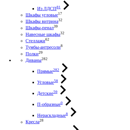
81
Из ЛДСП
17
Шкафы угловые
32
Шкафы витрина
39
Шкафы-пенал
32
Навесные шкафы
62
Стеллажи
8
Тумбы-антресоли
29
Полки
282
Диваны
282
Прямые
58
Угловые
59
Детские
0
П-образные
8
Нераскладные
28
Кресла