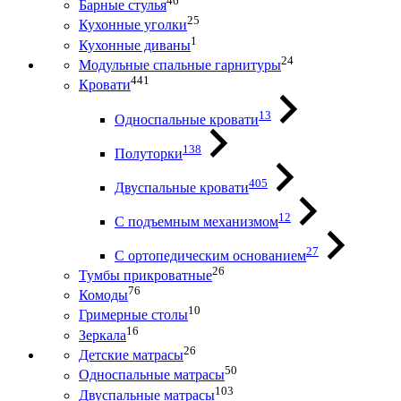
46
Барные стулья
25
Кухонные уголки
1
Кухонные диваны
24
Модульные спальные гарнитуры
441
Кровати
13
Односпальные кровати
138
Полуторки
405
Двуспальные кровати
12
С подъемным механизмом
27
С ортопедическим основанием
26
Тумбы прикроватные
76
Комоды
10
Гримерные столы
16
Зеркала
26
Детские матрасы
50
Односпальные матрасы
103
Двуспальные матрасы