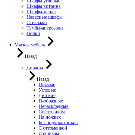
Шкафы угловые
Шкафы витрина
Шкафы-пенал
Навесные шкафы
Стеллажи
Тумбы-антресоли
Полки
Мягкая мебель
Назад
Диваны
Назад
Прямые
Угловые
Детские
П-образные
Нераскладные
Со столиком
На ножках
Без подлокотников
С оттоманкой
С ящиком