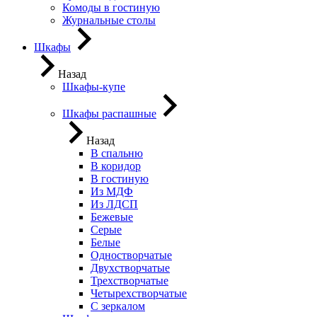
Комоды в гостиную
Журнальные столы
Шкафы
Назад
Шкафы-купе
Шкафы распашные
Назад
В спальню
В коридор
В гостиную
Из МДФ
Из ЛДСП
Бежевые
Серые
Белые
Одностворчатые
Двухстворчатые
Трехстворчатые
Четырехстворчатые
С зеркалом