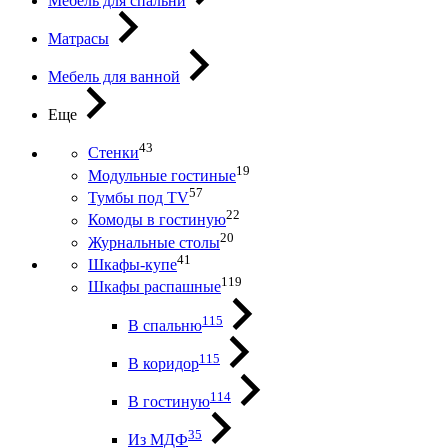
Мебель для спальни
Матрасы
Мебель для ванной
Еще
43
Стенки
19
Модульные гостиные
57
Тумбы под ТV
22
Комоды в гостиную
20
Журнальные столы
41
Шкафы-купе
119
Шкафы распашные
115
В спальню
115
В коридор
114
В гостиную
35
Из МДФ