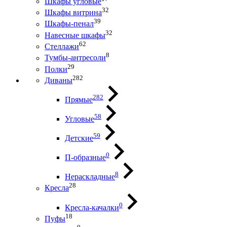
Шкафы угловые
32
Шкафы витрина
39
Шкафы-пенал
32
Навесные шкафы
62
Стеллажи
8
Тумбы-антресоли
29
Полки
282
Диваны
282
Прямые
58
Угловые
59
Детские
0
П-образные
8
Нераскладные
28
Кресла
0
Кресла-качалки
18
Пуфы