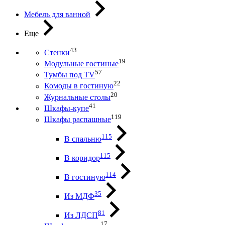
Мебель для ванной
Еще
43
Стенки
19
Модульные гостиные
57
Тумбы под ТV
22
Комоды в гостиную
20
Журнальные столы
41
Шкафы-купе
119
Шкафы распашные
115
В спальню
115
В коридор
114
В гостиную
35
Из МДФ
81
Из ЛДСП
17