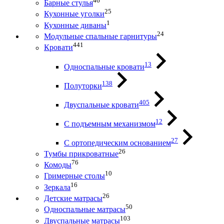
46
Барные стулья
25
Кухонные уголки
1
Кухонные диваны
24
Модульные спальные гарнитуры
441
Кровати
13
Односпальные кровати
138
Полуторки
405
Двуспальные кровати
12
С подъемным механизмом
27
С ортопедическим основанием
26
Тумбы прикроватные
76
Комоды
10
Гримерные столы
16
Зеркала
26
Детские матрасы
50
Односпальные матрасы
103
Двуспальные матрасы