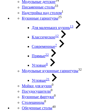
14
Модульные детские
33
Письменные столы
1
Надстройка над столом
25
Кухонные гарнитуры
13
Для маленьких кухонь
12
Классические
7
Современные
22
Прямые
0
Угловые
32
Модульные кухонные гарнитуры
21
Угловые
0
Мойки для кухни
0
Посудосушители
0
Кухонные фартуки
0
Столешницы
40
Обеденные столы