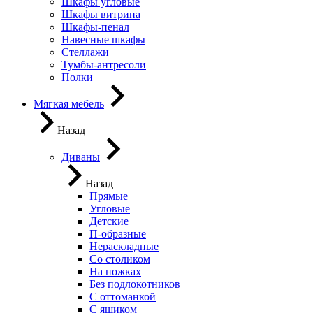
Шкафы угловые
Шкафы витрина
Шкафы-пенал
Навесные шкафы
Стеллажи
Тумбы-антресоли
Полки
Мягкая мебель
Назад
Диваны
Назад
Прямые
Угловые
Детские
П-образные
Нераскладные
Со столиком
На ножках
Без подлокотников
С оттоманкой
С ящиком