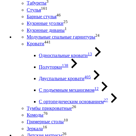
3
Табуреты
161
Стулья
46
Барные стулья
25
Кухонные уголки
1
Кухонные диваны
24
Модульные спальные гарнитуры
441
Кровати
13
Односпальные кровати
138
Полуторки
405
Двуспальные кровати
12
С подъемным механизмом
27
С ортопедическим основанием
26
Тумбы прикроватные
76
Комоды
10
Гримерные столы
16
Зеркала
26
Детские матрасы