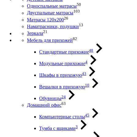
50
Односпальные матрасы
103
Двуспальные матрасы
26
Матрасы 120х200
13
Наматрасники, подушки
21
Зеркала
82
Мебель для прихожей
48
Стандартные прихожие
4
Модульные прихожие
43
Шкафы в прихожую
10
Вешалки в прихожую
24
Обувницы
63
Домашний офис
45
Компьютерные столы
3
Тумба с ящиками