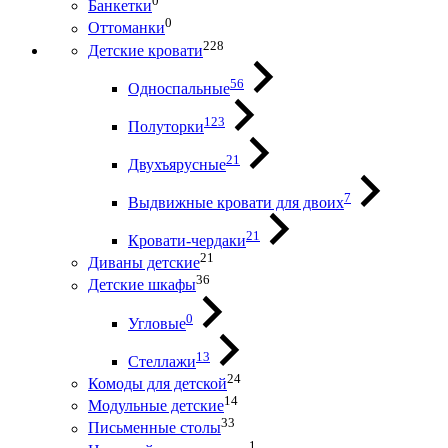
0
Банкетки
0
Оттоманки
228
Детские кровати
56
Односпальные
123
Полуторки
21
Двухъярусные
7
Выдвижные кровати для двоих
21
Кровати-чердаки
21
Диваны детские
36
Детские шкафы
0
Угловые
13
Стеллажи
24
Комоды для детской
14
Модульные детские
33
Письменные столы
1