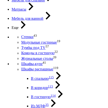
Мебель для спальни
Матрасы
Мебель для ванной
Еще
43
Стенки
19
Модульные гостиные
57
Тумбы под ТV
22
Комоды в гостиную
20
Журнальные столы
41
Шкафы-купе
119
Шкафы распашные
115
В спальню
115
В коридор
114
В гостиную
35
Из МДФ