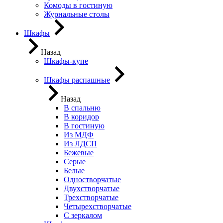
Комоды в гостиную
Журнальные столы
Шкафы
Назад
Шкафы-купе
Шкафы распашные
Назад
В спальню
В коридор
В гостиную
Из МДФ
Из ЛДСП
Бежевые
Серые
Белые
Одностворчатые
Двухстворчатые
Трехстворчатые
Четырехстворчатые
С зеркалом