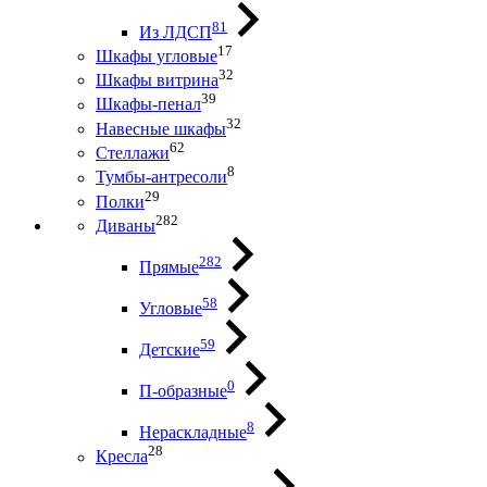
81
Из ЛДСП
17
Шкафы угловые
32
Шкафы витрина
39
Шкафы-пенал
32
Навесные шкафы
62
Стеллажи
8
Тумбы-антресоли
29
Полки
282
Диваны
282
Прямые
58
Угловые
59
Детские
0
П-образные
8
Нераскладные
28
Кресла