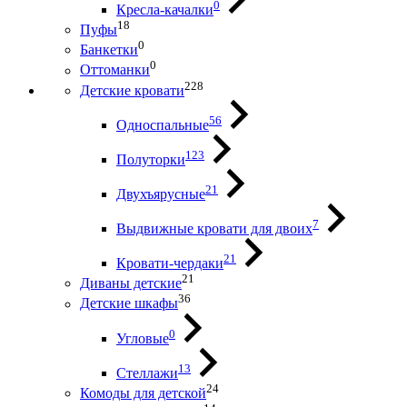
0
Кресла-качалки
18
Пуфы
0
Банкетки
0
Оттоманки
228
Детские кровати
56
Односпальные
123
Полуторки
21
Двухъярусные
7
Выдвижные кровати для двоих
21
Кровати-чердаки
21
Диваны детские
36
Детские шкафы
0
Угловые
13
Стеллажи
24
Комоды для детской