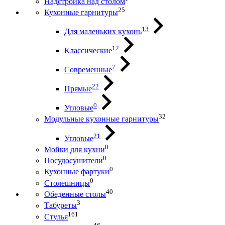
Надстройка над столом
25
Кухонные гарнитуры
13
Для маленьких кухонь
12
Классические
7
Современные
22
Прямые
0
Угловые
32
Модульные кухонные гарнитуры
21
Угловые
0
Мойки для кухни
0
Посудосушители
0
Кухонные фартуки
0
Столешницы
40
Обеденные столы
3
Табуреты
161
Стулья