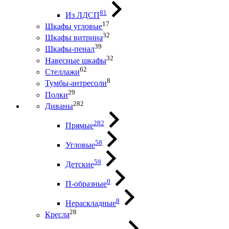
81
Из ЛДСП
17
Шкафы угловые
32
Шкафы витрина
39
Шкафы-пенал
32
Навесные шкафы
62
Стеллажи
8
Тумбы-антресоли
29
Полки
282
Диваны
282
Прямые
58
Угловые
59
Детские
0
П-образные
8
Нераскладные
28
Кресла