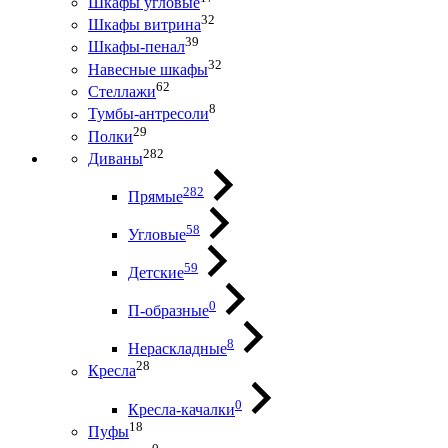
Шкафы угловые
32
Шкафы витрина
39
Шкафы-пенал
32
Навесные шкафы
62
Стеллажи
8
Тумбы-антресоли
29
Полки
282
Диваны
282
Прямые
58
Угловые
59
Детские
0
П-образные
8
Нераскладные
28
Кресла
0
Кресла-качалки
18
Пуфы