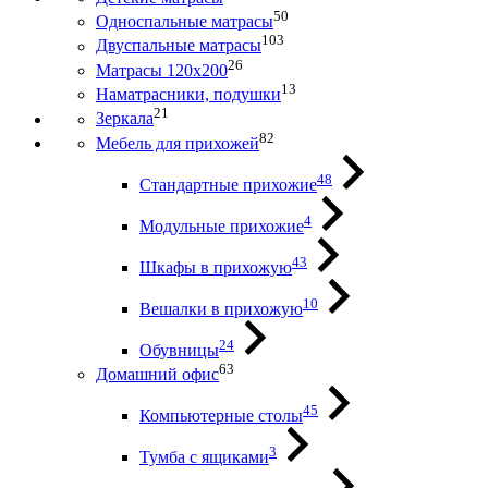
50
Односпальные матрасы
103
Двуспальные матрасы
26
Матрасы 120х200
13
Наматрасники, подушки
21
Зеркала
82
Мебель для прихожей
48
Стандартные прихожие
4
Модульные прихожие
43
Шкафы в прихожую
10
Вешалки в прихожую
24
Обувницы
63
Домашний офис
45
Компьютерные столы
3
Тумба с ящиками