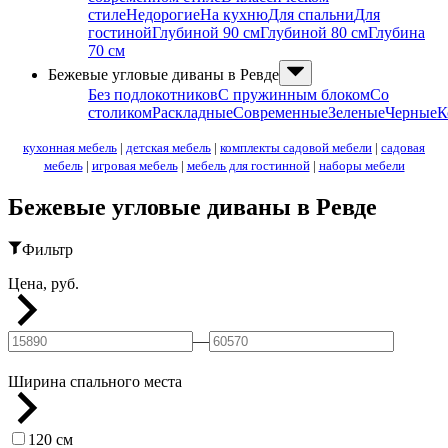
стиле
Недорогие
На кухню
Для спальни
Для
гостиной
Глубиной 90 см
Глубиной 80 см
Глубина
70 см
Бежевые угловые диваны в Ревде
Без подлокотников
С пружинным блоком
Со
столиком
Раскладные
Современные
Зеленые
Черные
К
кухонная мебель
|
детская мебель
|
комплекты садовой мебели
|
садовая
мебель
|
игровая мебель
|
мебель для гостинной
|
наборы мебели
Бежевые угловые диваны в Ревде
Фильтр
Цена, руб.
—
Ширина спального места
120 см