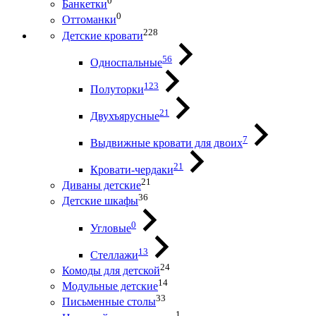
0
Банкетки
0
Оттоманки
228
Детские кровати
56
Односпальные
123
Полуторки
21
Двухъярусные
7
Выдвижные кровати для двоих
21
Кровати-чердаки
21
Диваны детские
36
Детские шкафы
0
Угловые
13
Стеллажи
24
Комоды для детской
14
Модульные детские
33
Письменные столы
1