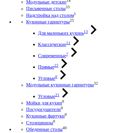
14
Модульные детские
33
Письменные столы
1
Надстройка над столом
25
Кухонные гарнитуры
13
Для маленьких кухонь
12
Классические
7
Современные
22
Прямые
0
Угловые
32
Модульные кухонные гарнитуры
21
Угловые
0
Мойки для кухни
0
Посудосушители
0
Кухонные фартуки
0
Столешницы
40
Обеденные столы