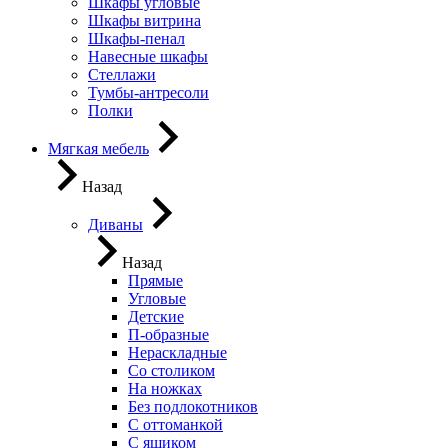
Шкафы угловые
Шкафы витрина
Шкафы-пенал
Навесные шкафы
Стеллажи
Тумбы-антресоли
Полки
Мягкая мебель
Назад
Диваны
Назад
Прямые
Угловые
Детские
П-образные
Нераскладные
Со столиком
На ножках
Без подлокотников
С оттоманкой
С ящиком