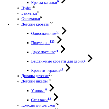
0
Кресла-качалки
18
Пуфы
0
Банкетки
0
Оттоманки
228
Детские кровати
56
Односпальные
123
Полуторки
21
Двухъярусные
7
Выдвижные кровати для двоих
21
Кровати-чердаки
21
Диваны детские
36
Детские шкафы
0
Угловые
13
Стеллажи
24
Комоды для детской