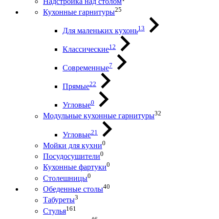
Надстройка над столом
25
Кухонные гарнитуры
13
Для маленьких кухонь
12
Классические
7
Современные
22
Прямые
0
Угловые
32
Модульные кухонные гарнитуры
21
Угловые
0
Мойки для кухни
0
Посудосушители
0
Кухонные фартуки
0
Столешницы
40
Обеденные столы
3
Табуреты
161
Стулья