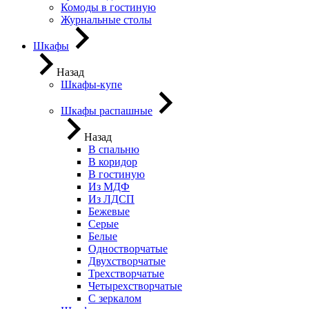
Комоды в гостиную
Журнальные столы
Шкафы
Назад
Шкафы-купе
Шкафы распашные
Назад
В спальню
В коридор
В гостиную
Из МДФ
Из ЛДСП
Бежевые
Серые
Белые
Одностворчатые
Двухстворчатые
Трехстворчатые
Четырехстворчатые
С зеркалом