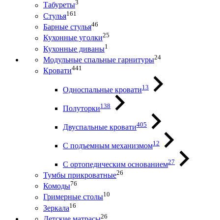
3
Табуреты
161
Стулья
46
Барные стулья
25
Кухонные уголки
1
Кухонные диваны
24
Модульные спальные гарнитуры
441
Кровати
13
Односпальные кровати
138
Полуторки
405
Двуспальные кровати
12
С подъемным механизмом
27
С ортопедическим основанием
26
Тумбы прикроватные
76
Комоды
10
Гримерные столы
16
Зеркала
26
Детские матрасы