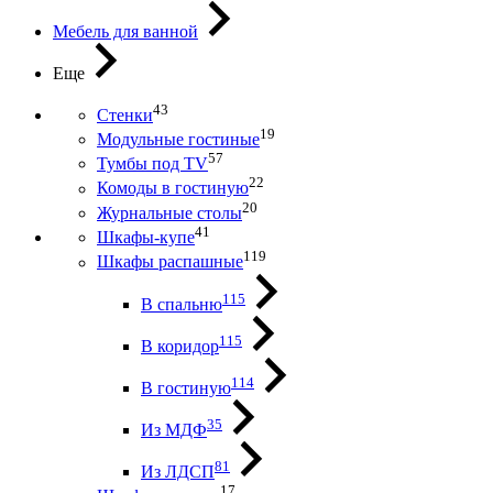
Мебель для ванной
Еще
43
Стенки
19
Модульные гостиные
57
Тумбы под ТV
22
Комоды в гостиную
20
Журнальные столы
41
Шкафы-купе
119
Шкафы распашные
115
В спальню
115
В коридор
114
В гостиную
35
Из МДФ
81
Из ЛДСП
17