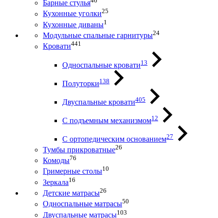
46
Барные стулья
25
Кухонные уголки
1
Кухонные диваны
24
Модульные спальные гарнитуры
441
Кровати
13
Односпальные кровати
138
Полуторки
405
Двуспальные кровати
12
С подъемным механизмом
27
С ортопедическим основанием
26
Тумбы прикроватные
76
Комоды
10
Гримерные столы
16
Зеркала
26
Детские матрасы
50
Односпальные матрасы
103
Двуспальные матрасы