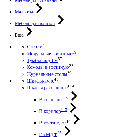
Мебель для спальни
Матрасы
Мебель для ванной
Еще
43
Стенки
19
Модульные гостиные
57
Тумбы под ТV
22
Комоды в гостиную
20
Журнальные столы
41
Шкафы-купе
119
Шкафы распашные
115
В спальню
115
В коридор
114
В гостиную
35
Из МДФ