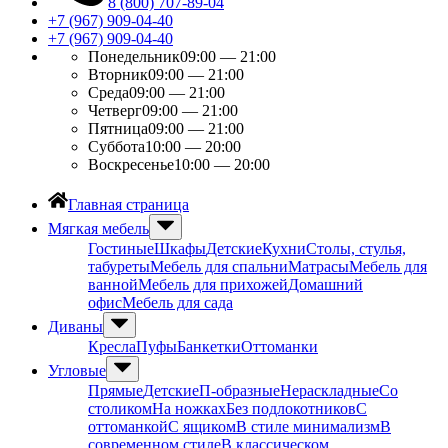
8 (800) 707-89-04
+7 (967) 909-04-40
+7 (967) 909-04-40
Понедельник
09:00 — 21:00
Вторник
09:00 — 21:00
Среда
09:00 — 21:00
Четверг
09:00 — 21:00
Пятница
09:00 — 21:00
Суббота
10:00 — 20:00
Воскресенье
10:00 — 20:00
Главная страница
Мягкая мебель
Гостиные
Шкафы
Детские
Кухни
Столы, стулья,
табуреты
Мебель для спальни
Матрасы
Мебель для
ванной
Мебель для прихожей
Домашний
офис
Мебель для сада
Диваны
Кресла
Пуфы
Банкетки
Оттоманки
Угловые
Прямые
Детские
П-образные
Нераскладные
Со
столиком
На ножках
Без подлокотников
С
оттоманкой
С ящиком
В стиле минимализм
В
современном стиле
В классическом