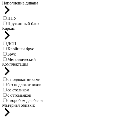
Наполнение дивана
ППУ
Пружинный блок
Каркас
ДСП
Хвойный брус
Брус
Металлический
Комплектация
с подлокотниками
без подлокотников
со столиком
с оттоманкой
с коробом для белья
Материал обивки: