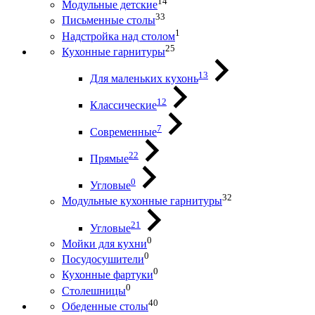
14
Модульные детские
33
Письменные столы
1
Надстройка над столом
25
Кухонные гарнитуры
13
Для маленьких кухонь
12
Классические
7
Современные
22
Прямые
0
Угловые
32
Модульные кухонные гарнитуры
21
Угловые
0
Мойки для кухни
0
Посудосушители
0
Кухонные фартуки
0
Столешницы
40
Обеденные столы