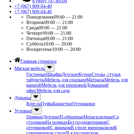
8 (800) 707-89-04
+7 (967) 909-04-40
+7 (967) 909-04-40
Понедельник
09:00 — 21:00
Вторник
09:00 — 21:00
Среда
09:00 — 21:00
Четверг
09:00 — 21:00
Пятница
09:00 — 21:00
Суббота
10:00 — 20:00
Воскресенье
10:00 — 20:00
Главная страница
Мягкая мебель
Гостиные
Шкафы
Детские
Кухни
Столы, стулья,
табуреты
Мебель для спальни
Матрасы
Мебель для
ванной
Мебель для прихожей
Домашний
офис
Мебель для сада
Диваны
Кресла
Пуфы
Банкетки
Оттоманки
Угловые
Прямые
Детские
П-образные
Нераскладные
Со
столиком
На ножках
Без подлокотников
С
оттоманкой
С ящиком
В стиле минимализм
В
современном стиле
В классическом