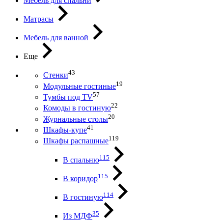
Мебель для спальни
Матрасы
Мебель для ванной
Еще
43
Стенки
19
Модульные гостиные
57
Тумбы под ТV
22
Комоды в гостиную
20
Журнальные столы
41
Шкафы-купе
119
Шкафы распашные
115
В спальню
115
В коридор
114
В гостиную
35
Из МДФ