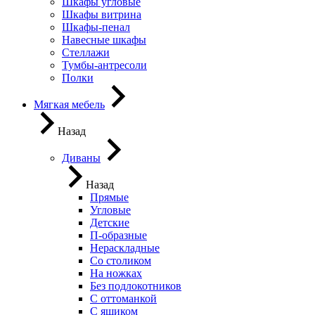
Шкафы угловые
Шкафы витрина
Шкафы-пенал
Навесные шкафы
Стеллажи
Тумбы-антресоли
Полки
Мягкая мебель
Назад
Диваны
Назад
Прямые
Угловые
Детские
П-образные
Нераскладные
Со столиком
На ножках
Без подлокотников
С оттоманкой
С ящиком