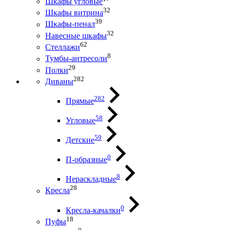
Шкафы угловые
32
Шкафы витрина
39
Шкафы-пенал
32
Навесные шкафы
62
Стеллажи
8
Тумбы-антресоли
29
Полки
282
Диваны
282
Прямые
58
Угловые
59
Детские
0
П-образные
8
Нераскладные
28
Кресла
0
Кресла-качалки
18
Пуфы