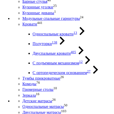
46
Барные стулья
25
Кухонные уголки
1
Кухонные диваны
24
Модульные спальные гарнитуры
441
Кровати
13
Односпальные кровати
138
Полуторки
405
Двуспальные кровати
12
С подъемным механизмом
27
С ортопедическим основанием
26
Тумбы прикроватные
76
Комоды
10
Гримерные столы
16
Зеркала
26
Детские матрасы
50
Односпальные матрасы
103
Двуспальные матрасы