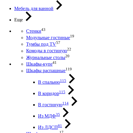
Мебель для ванной
Еще
43
Стенки
19
Модульные гостиные
57
Тумбы под ТV
22
Комоды в гостиную
20
Журнальные столы
41
Шкафы-купе
119
Шкафы распашные
115
В спальню
115
В коридор
114
В гостиную
35
Из МДФ
81
Из ЛДСП
17