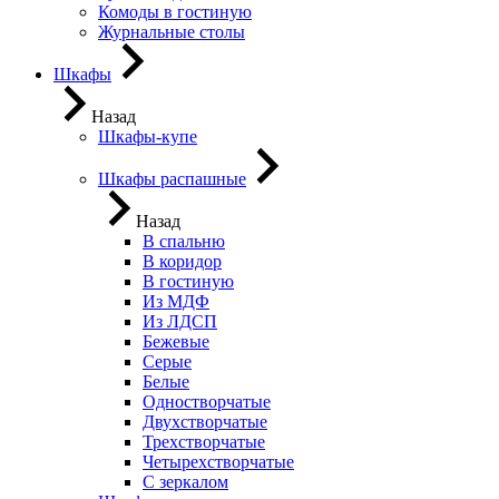
Комоды в гостиную
Журнальные столы
Шкафы
Назад
Шкафы-купе
Шкафы распашные
Назад
В спальню
В коридор
В гостиную
Из МДФ
Из ЛДСП
Бежевые
Серые
Белые
Одностворчатые
Двухстворчатые
Трехстворчатые
Четырехстворчатые
С зеркалом