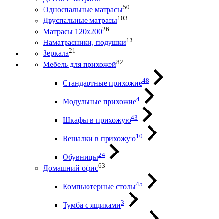
50
Односпальные матрасы
103
Двуспальные матрасы
26
Матрасы 120х200
13
Наматрасники, подушки
21
Зеркала
82
Мебель для прихожей
48
Стандартные прихожие
4
Модульные прихожие
43
Шкафы в прихожую
10
Вешалки в прихожую
24
Обувницы
63
Домашний офис
45
Компьютерные столы
3
Тумба с ящиками