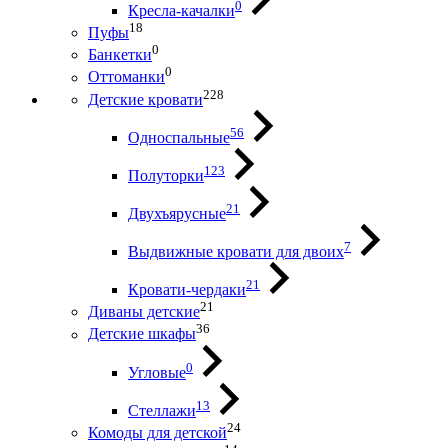
0
Кресла-качалки
18
Пуфы
0
Банкетки
0
Оттоманки
228
Детские кровати
56
Односпальные
123
Полуторки
21
Двухъярусные
7
Выдвижные кровати для двоих
21
Кровати-чердаки
21
Диваны детские
36
Детские шкафы
0
Угловые
13
Стеллажи
24
Комоды для детской