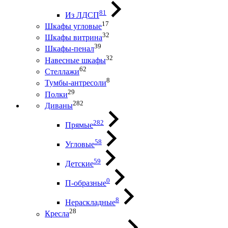
81
Из ЛДСП
17
Шкафы угловые
32
Шкафы витрина
39
Шкафы-пенал
32
Навесные шкафы
62
Стеллажи
8
Тумбы-антресоли
29
Полки
282
Диваны
282
Прямые
58
Угловые
59
Детские
0
П-образные
8
Нераскладные
28
Кресла