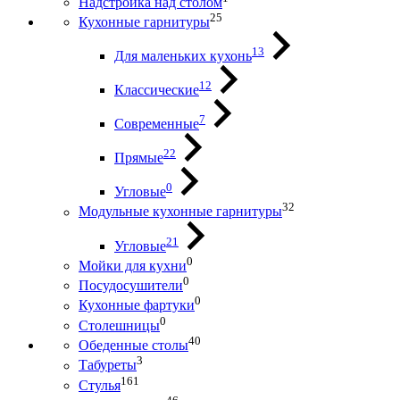
Надстройка над столом
25
Кухонные гарнитуры
13
Для маленьких кухонь
12
Классические
7
Современные
22
Прямые
0
Угловые
32
Модульные кухонные гарнитуры
21
Угловые
0
Мойки для кухни
0
Посудосушители
0
Кухонные фартуки
0
Столешницы
40
Обеденные столы
3
Табуреты
161
Стулья