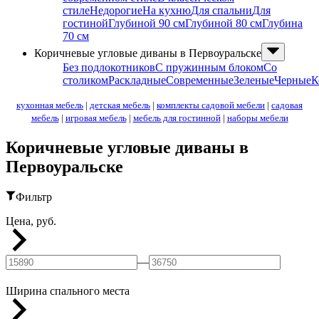
стиле
Недорогие
На кухню
Для спальни
Для
гостиной
Глубиной 90 см
Глубиной 80 см
Глубина
70 см
Коричневые угловые диваны в Первоуральске
Без подлокотников
С пружинным блоком
Со
столиком
Раскладные
Современные
Зеленые
Черные
К
кухонная мебель
|
детская мебель
|
комплекты садовой мебели
|
садовая
мебель
|
игровая мебель
|
мебель для гостинной
|
наборы мебели
Коричневые угловые диваны в
Первоуральске
Фильтр
Цена, руб.
—
Ширина спального места