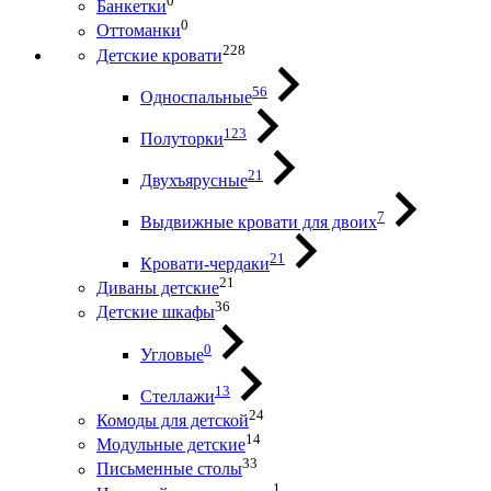
0
Банкетки
0
Оттоманки
228
Детские кровати
56
Односпальные
123
Полуторки
21
Двухъярусные
7
Выдвижные кровати для двоих
21
Кровати-чердаки
21
Диваны детские
36
Детские шкафы
0
Угловые
13
Стеллажи
24
Комоды для детской
14
Модульные детские
33
Письменные столы
1