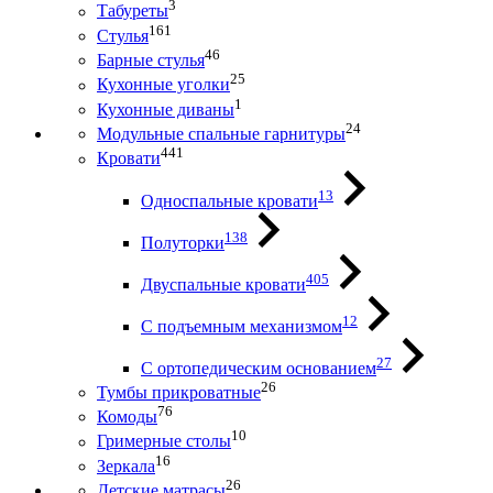
3
Табуреты
161
Стулья
46
Барные стулья
25
Кухонные уголки
1
Кухонные диваны
24
Модульные спальные гарнитуры
441
Кровати
13
Односпальные кровати
138
Полуторки
405
Двуспальные кровати
12
С подъемным механизмом
27
С ортопедическим основанием
26
Тумбы прикроватные
76
Комоды
10
Гримерные столы
16
Зеркала
26
Детские матрасы