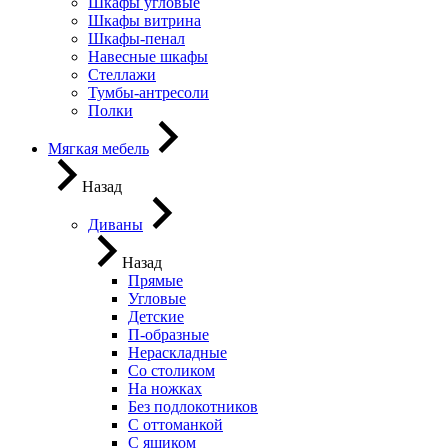
Шкафы угловые
Шкафы витрина
Шкафы-пенал
Навесные шкафы
Стеллажи
Тумбы-антресоли
Полки
Мягкая мебель
Назад
Диваны
Назад
Прямые
Угловые
Детские
П-образные
Нераскладные
Со столиком
На ножках
Без подлокотников
С оттоманкой
С ящиком