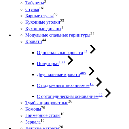
3
Табуреты
161
Стулья
46
Барные стулья
25
Кухонные уголки
1
Кухонные диваны
24
Модульные спальные гарнитуры
441
Кровати
13
Односпальные кровати
138
Полуторки
405
Двуспальные кровати
12
С подъемным механизмом
27
С ортопедическим основанием
26
Тумбы прикроватные
76
Комоды
10
Гримерные столы
16
Зеркала
26
Детские матрасы