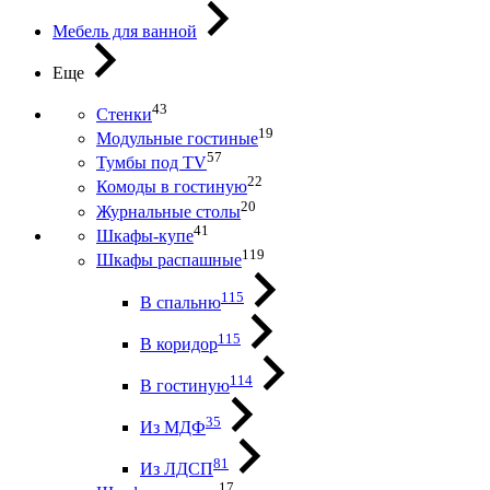
Мебель для ванной
Еще
43
Стенки
19
Модульные гостиные
57
Тумбы под ТV
22
Комоды в гостиную
20
Журнальные столы
41
Шкафы-купе
119
Шкафы распашные
115
В спальню
115
В коридор
114
В гостиную
35
Из МДФ
81
Из ЛДСП
17