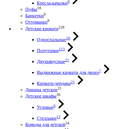
0
Кресла-качалки
18
Пуфы
0
Банкетки
0
Оттоманки
228
Детские кровати
56
Односпальные
123
Полуторки
21
Двухъярусные
7
Выдвижные кровати для двоих
21
Кровати-чердаки
21
Диваны детские
36
Детские шкафы
0
Угловые
13
Стеллажи
24
Комоды для детской