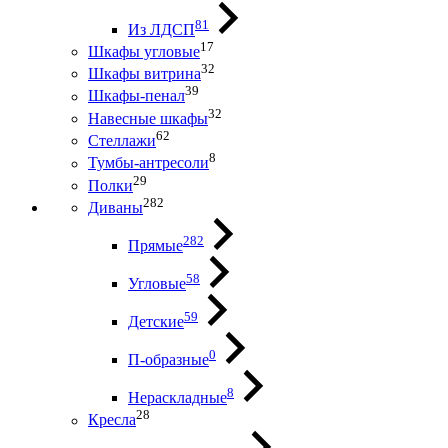
81
Из ЛДСП
17
Шкафы угловые
32
Шкафы витрина
39
Шкафы-пенал
32
Навесные шкафы
62
Стеллажи
8
Тумбы-антресоли
29
Полки
282
Диваны
282
Прямые
58
Угловые
59
Детские
0
П-образные
8
Нераскладные
28
Кресла