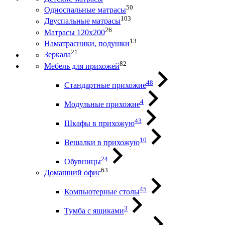
50
Односпальные матрасы
103
Двуспальные матрасы
26
Матрасы 120х200
13
Наматрасники, подушки
21
Зеркала
82
Мебель для прихожей
48
Стандартные прихожие
4
Модульные прихожие
43
Шкафы в прихожую
10
Вешалки в прихожую
24
Обувницы
63
Домашний офис
45
Компьютерные столы
3
Тумба с ящиками