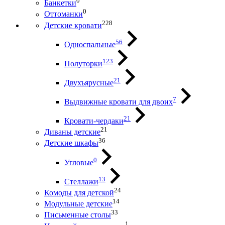
0
Банкетки
0
Оттоманки
228
Детские кровати
56
Односпальные
123
Полуторки
21
Двухъярусные
7
Выдвижные кровати для двоих
21
Кровати-чердаки
21
Диваны детские
36
Детские шкафы
0
Угловые
13
Стеллажи
24
Комоды для детской
14
Модульные детские
33
Письменные столы
1