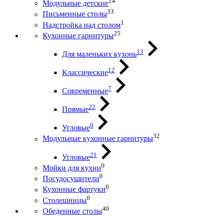
14
Модульные детские
33
Письменные столы
1
Надстройка над столом
25
Кухонные гарнитуры
13
Для маленьких кухонь
12
Классические
7
Современные
22
Прямые
0
Угловые
32
Модульные кухонные гарнитуры
21
Угловые
0
Мойки для кухни
0
Посудосушители
0
Кухонные фартуки
0
Столешницы
40
Обеденные столы