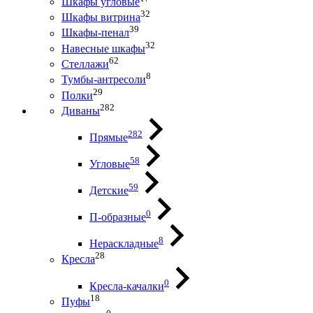
Шкафы угловые
32
Шкафы витрина
39
Шкафы-пенал
32
Навесные шкафы
62
Стеллажи
8
Тумбы-антресоли
29
Полки
282
Диваны
282
Прямые
58
Угловые
59
Детские
0
П-образные
8
Нераскладные
28
Кресла
0
Кресла-качалки
18
Пуфы