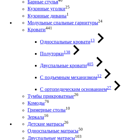
46
Барные стулья
25
Кухонные уголки
1
Кухонные диваны
24
Модульные спальные гарнитуры
441
Кровати
13
Односпальные кровати
138
Полуторки
405
Двуспальные кровати
12
С подъемным механизмом
27
С ортопедическим основанием
26
Тумбы прикроватные
76
Комоды
10
Гримерные столы
16
Зеркала
26
Детские матрасы
50
Односпальные матрасы
103
Двуспальные матрасы