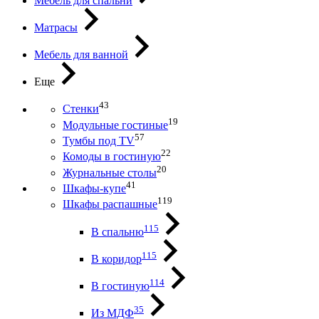
Мебель для спальни
Матрасы
Мебель для ванной
Еще
43
Стенки
19
Модульные гостиные
57
Тумбы под ТV
22
Комоды в гостиную
20
Журнальные столы
41
Шкафы-купе
119
Шкафы распашные
115
В спальню
115
В коридор
114
В гостиную
35
Из МДФ