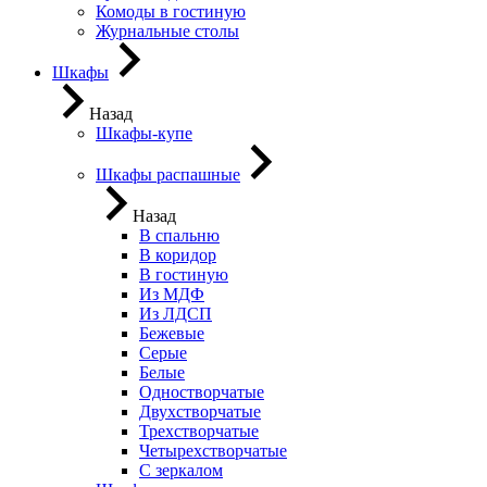
Комоды в гостиную
Журнальные столы
Шкафы
Назад
Шкафы-купе
Шкафы распашные
Назад
В спальню
В коридор
В гостиную
Из МДФ
Из ЛДСП
Бежевые
Серые
Белые
Одностворчатые
Двухстворчатые
Трехстворчатые
Четырехстворчатые
С зеркалом