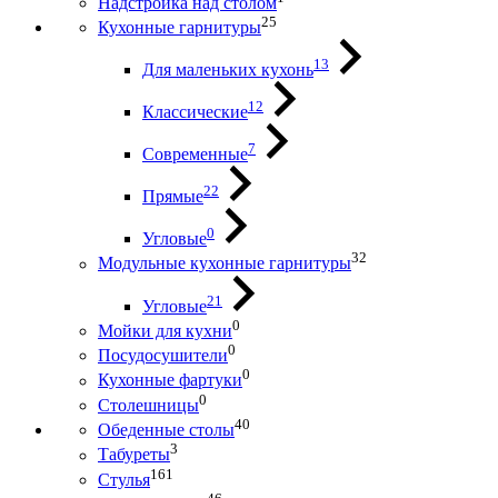
Надстройка над столом
25
Кухонные гарнитуры
13
Для маленьких кухонь
12
Классические
7
Современные
22
Прямые
0
Угловые
32
Модульные кухонные гарнитуры
21
Угловые
0
Мойки для кухни
0
Посудосушители
0
Кухонные фартуки
0
Столешницы
40
Обеденные столы
3
Табуреты
161
Стулья