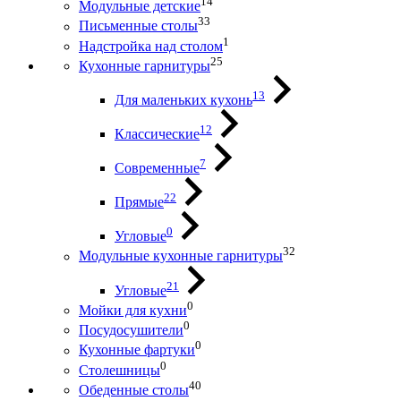
14
Модульные детские
33
Письменные столы
1
Надстройка над столом
25
Кухонные гарнитуры
13
Для маленьких кухонь
12
Классические
7
Современные
22
Прямые
0
Угловые
32
Модульные кухонные гарнитуры
21
Угловые
0
Мойки для кухни
0
Посудосушители
0
Кухонные фартуки
0
Столешницы
40
Обеденные столы