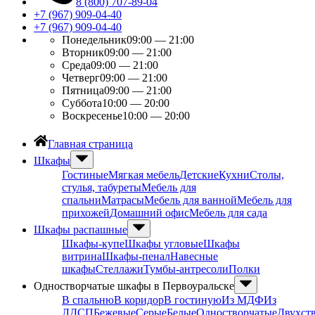
8 (800) 707-89-04
+7 (967) 909-04-40
+7 (967) 909-04-40
Понедельник
09:00 — 21:00
Вторник
09:00 — 21:00
Среда
09:00 — 21:00
Четверг
09:00 — 21:00
Пятница
09:00 — 21:00
Суббота
10:00 — 20:00
Воскресенье
10:00 — 20:00
Главная страница
Шкафы
Гостиные
Мягкая мебель
Детские
Кухни
Столы,
стулья, табуреты
Мебель для
спальни
Матрасы
Мебель для ванной
Мебель для
прихожей
Домашний офис
Мебель для сада
Шкафы распашные
Шкафы-купе
Шкафы угловые
Шкафы
витрина
Шкафы-пенал
Навесные
шкафы
Стеллажи
Тумбы-антресоли
Полки
Одностворчатые шкафы в Первоуральске
В спальню
В коридор
В гостиную
Из МДФ
Из
ЛДСП
Бежевые
Серые
Белые
Одностворчатые
Двухст