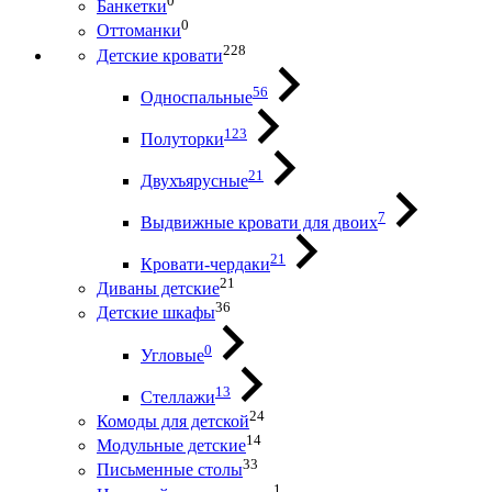
0
Банкетки
0
Оттоманки
228
Детские кровати
56
Односпальные
123
Полуторки
21
Двухъярусные
7
Выдвижные кровати для двоих
21
Кровати-чердаки
21
Диваны детские
36
Детские шкафы
0
Угловые
13
Стеллажи
24
Комоды для детской
14
Модульные детские
33
Письменные столы
1