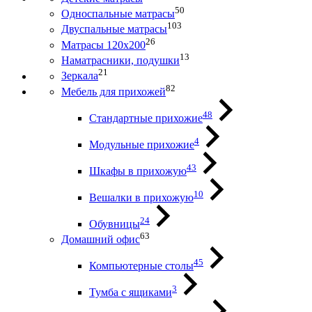
50
Односпальные матрасы
103
Двуспальные матрасы
26
Матрасы 120х200
13
Наматрасники, подушки
21
Зеркала
82
Мебель для прихожей
48
Стандартные прихожие
4
Модульные прихожие
43
Шкафы в прихожую
10
Вешалки в прихожую
24
Обувницы
63
Домашний офис
45
Компьютерные столы
3
Тумба с ящиками