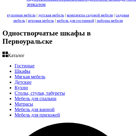
зеркалом
кухонная мебель
|
детская мебель
|
комплекты садовой мебели
|
садовая
мебель
|
игровая мебель
|
мебель для гостинной
|
наборы мебели
Одностворчатые шкафы в
Первоуральске
Каталог
Гостиные
Шкафы
Мягкая мебель
Детские
Кухни
Столы, стулья, табуреты
Мебель для спальни
Матрасы
Мебель для ванной
Мебель для прихожей