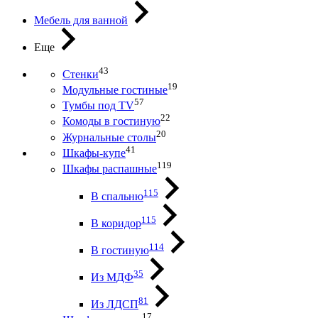
Мебель для ванной
Еще
43
Стенки
19
Модульные гостиные
57
Тумбы под ТV
22
Комоды в гостиную
20
Журнальные столы
41
Шкафы-купе
119
Шкафы распашные
115
В спальню
115
В коридор
114
В гостиную
35
Из МДФ
81
Из ЛДСП
17