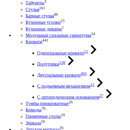
3
Табуреты
161
Стулья
46
Барные стулья
25
Кухонные уголки
1
Кухонные диваны
24
Модульные спальные гарнитуры
441
Кровати
13
Односпальные кровати
138
Полуторки
405
Двуспальные кровати
12
С подъемным механизмом
27
С ортопедическим основанием
26
Тумбы прикроватные
76
Комоды
10
Гримерные столы
16
Зеркала
26
Детские матрасы