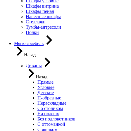
Шкафы угловые
Шкафы витрина
Шкафы-пенал
Навесные шкафы
Стеллажи
Тумбы-антресоли
Полки
Мягкая мебель
Назад
Диваны
Назад
Прямые
Угловые
Детские
П-образные
Нераскладные
Со столиком
На ножках
Без подлокотников
С оттоманкой
С ящиком