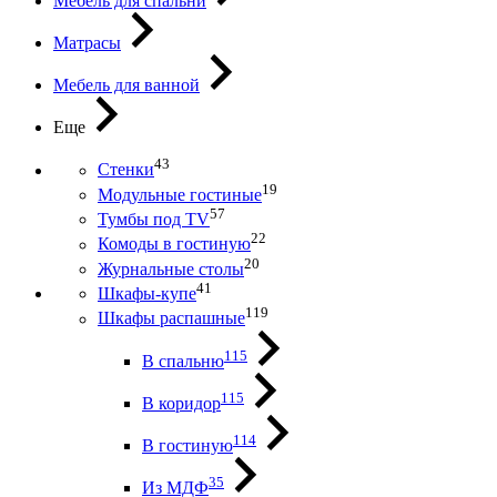
Мебель для спальни
Матрасы
Мебель для ванной
Еще
43
Стенки
19
Модульные гостиные
57
Тумбы под ТV
22
Комоды в гостиную
20
Журнальные столы
41
Шкафы-купе
119
Шкафы распашные
115
В спальню
115
В коридор
114
В гостиную
35
Из МДФ