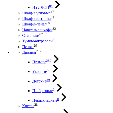
81
Из ЛДСП
17
Шкафы угловые
32
Шкафы витрина
39
Шкафы-пенал
32
Навесные шкафы
62
Стеллажи
8
Тумбы-антресоли
29
Полки
282
Диваны
282
Прямые
58
Угловые
59
Детские
0
П-образные
8
Нераскладные
28
Кресла