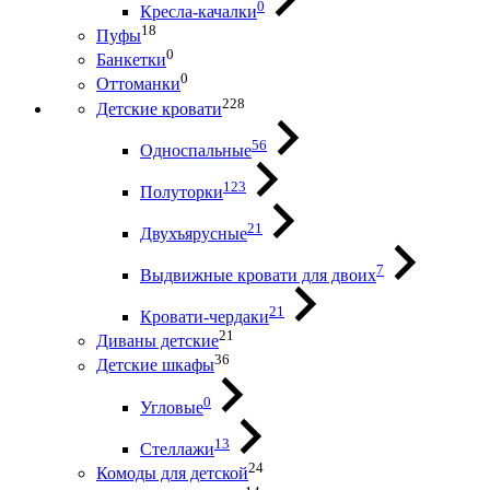
0
Кресла-качалки
18
Пуфы
0
Банкетки
0
Оттоманки
228
Детские кровати
56
Односпальные
123
Полуторки
21
Двухъярусные
7
Выдвижные кровати для двоих
21
Кровати-чердаки
21
Диваны детские
36
Детские шкафы
0
Угловые
13
Стеллажи
24
Комоды для детской