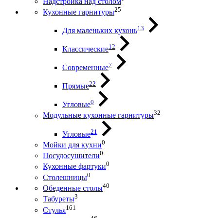
Надстройка над столом
25
Кухонные гарнитуры
13
Для маленьких кухонь
12
Классические
7
Современные
22
Прямые
0
Угловые
32
Модульные кухонные гарнитуры
21
Угловые
0
Мойки для кухни
0
Посудосушители
0
Кухонные фартуки
0
Столешницы
40
Обеденные столы
3
Табуреты
161
Стулья