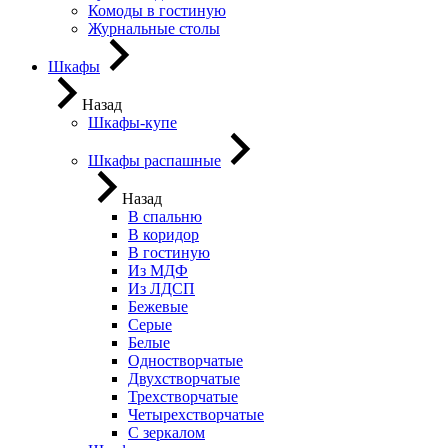
Комоды в гостиную
Журнальные столы
Шкафы
Назад
Шкафы-купе
Шкафы распашные
Назад
В спальню
В коридор
В гостиную
Из МДФ
Из ЛДСП
Бежевые
Серые
Белые
Одностворчатые
Двухстворчатые
Трехстворчатые
Четырехстворчатые
С зеркалом