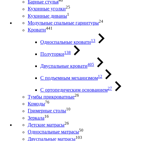
46
Барные стулья
25
Кухонные уголки
1
Кухонные диваны
24
Модульные спальные гарнитуры
441
Кровати
13
Односпальные кровати
138
Полуторки
405
Двуспальные кровати
12
С подъемным механизмом
27
С ортопедическим основанием
26
Тумбы прикроватные
76
Комоды
10
Гримерные столы
16
Зеркала
26
Детские матрасы
50
Односпальные матрасы
103
Двуспальные матрасы