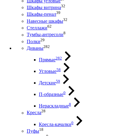
Шкафы угловые
32
Шкафы витрина
39
Шкафы-пенал
32
Навесные шкафы
62
Стеллажи
8
Тумбы-антресоли
29
Полки
282
Диваны
282
Прямые
58
Угловые
59
Детские
0
П-образные
8
Нераскладные
28
Кресла
0
Кресла-качалки
18
Пуфы