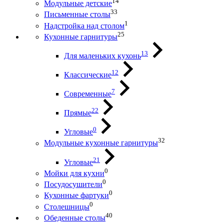
14
Модульные детские
33
Письменные столы
1
Надстройка над столом
25
Кухонные гарнитуры
13
Для маленьких кухонь
12
Классические
7
Современные
22
Прямые
0
Угловые
32
Модульные кухонные гарнитуры
21
Угловые
0
Мойки для кухни
0
Посудосушители
0
Кухонные фартуки
0
Столешницы
40
Обеденные столы