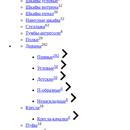
Шкафы угловые
32
Шкафы витрина
39
Шкафы-пенал
32
Навесные шкафы
62
Стеллажи
8
Тумбы-антресоли
29
Полки
282
Диваны
282
Прямые
58
Угловые
59
Детские
0
П-образные
8
Нераскладные
28
Кресла
0
Кресла-качалки
18
Пуфы