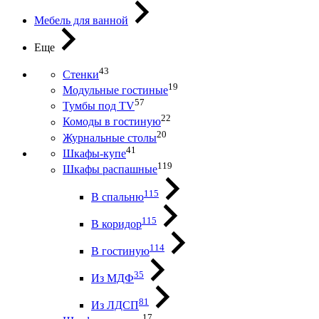
Мебель для ванной
Еще
43
Стенки
19
Модульные гостиные
57
Тумбы под ТV
22
Комоды в гостиную
20
Журнальные столы
41
Шкафы-купе
119
Шкафы распашные
115
В спальню
115
В коридор
114
В гостиную
35
Из МДФ
81
Из ЛДСП
17