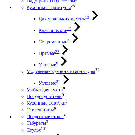
Надстройка над столом
25
Кухонные гарнитуры
13
Для маленьких кухонь
12
Классические
7
Современные
22
Прямые
0
Угловые
32
Модульные кухонные гарнитуры
21
Угловые
0
Мойки для кухни
0
Посудосушители
0
Кухонные фартуки
0
Столешницы
40
Обеденные столы
3
Табуреты
161
Стулья