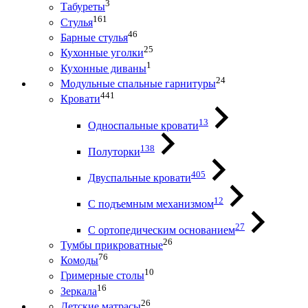
3
Табуреты
161
Стулья
46
Барные стулья
25
Кухонные уголки
1
Кухонные диваны
24
Модульные спальные гарнитуры
441
Кровати
13
Односпальные кровати
138
Полуторки
405
Двуспальные кровати
12
С подъемным механизмом
27
С ортопедическим основанием
26
Тумбы прикроватные
76
Комоды
10
Гримерные столы
16
Зеркала
26
Детские матрасы