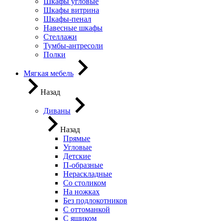
Шкафы угловые
Шкафы витрина
Шкафы-пенал
Навесные шкафы
Стеллажи
Тумбы-антресоли
Полки
Мягкая мебель
Назад
Диваны
Назад
Прямые
Угловые
Детские
П-образные
Нераскладные
Со столиком
На ножках
Без подлокотников
С оттоманкой
С ящиком