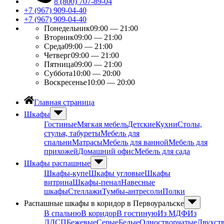
8 (800) 707-89-04
+7 (967) 909-04-40
+7 (967) 909-04-40
Понедельник
09:00 — 21:00
Вторник
09:00 — 21:00
Среда
09:00 — 21:00
Четверг
09:00 — 21:00
Пятница
09:00 — 21:00
Суббота
10:00 — 20:00
Воскресенье
10:00 — 20:00
Главная страница
Шкафы
Гостиные
Мягкая мебель
Детские
Кухни
Столы,
стулья, табуреты
Мебель для
спальни
Матрасы
Мебель для ванной
Мебель для
прихожей
Домашний офис
Мебель для сада
Шкафы распашные
Шкафы-купе
Шкафы угловые
Шкафы
витрина
Шкафы-пенал
Навесные
шкафы
Стеллажи
Тумбы-антресоли
Полки
Распашные шкафы в коридор в Первоуральске
В спальню
В коридор
В гостиную
Из МДФ
Из
ЛДСП
Бежевые
Серые
Белые
Одностворчатые
Двухст