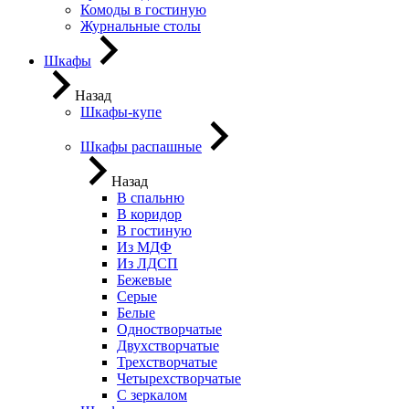
Комоды в гостиную
Журнальные столы
Шкафы
Назад
Шкафы-купе
Шкафы распашные
Назад
В спальню
В коридор
В гостиную
Из МДФ
Из ЛДСП
Бежевые
Серые
Белые
Одностворчатые
Двухстворчатые
Трехстворчатые
Четырехстворчатые
С зеркалом