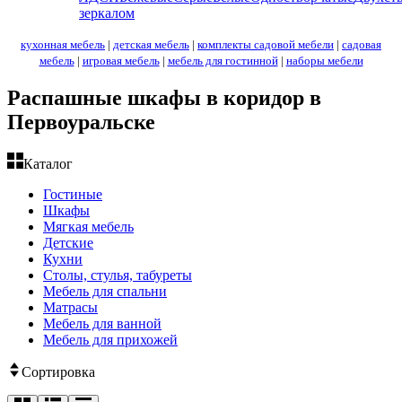
зеркалом
кухонная мебель
|
детская мебель
|
комплекты садовой мебели
|
садовая
мебель
|
игровая мебель
|
мебель для гостинной
|
наборы мебели
Распашные шкафы в коридор в
Первоуральске
Каталог
Гостиные
Шкафы
Мягкая мебель
Детские
Кухни
Столы, стулья, табуреты
Мебель для спальни
Матрасы
Мебель для ванной
Мебель для прихожей
Сортировка