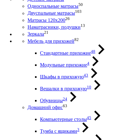
50
Односпальные матрасы
103
Двуспальные матрасы
26
Матрасы 120х200
13
Наматрасники, подушки
21
Зеркала
82
Мебель для прихожей
48
Стандартные прихожие
4
Модульные прихожие
43
Шкафы в прихожую
10
Вешалки в прихожую
24
Обувницы
63
Домашний офис
45
Компьютерные столы
3
Тумба с ящиками