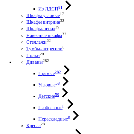
81
Из ЛДСП
17
Шкафы угловые
32
Шкафы витрина
39
Шкафы-пенал
32
Навесные шкафы
62
Стеллажи
8
Тумбы-антресоли
29
Полки
282
Диваны
282
Прямые
58
Угловые
59
Детские
0
П-образные
8
Нераскладные
28
Кресла