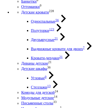
0
Банкетки
0
Оттоманки
228
Детские кровати
56
Односпальные
123
Полуторки
21
Двухъярусные
7
Выдвижные кровати для двоих
21
Кровати-чердаки
21
Диваны детские
36
Детские шкафы
0
Угловые
13
Стеллажи
24
Комоды для детской
14
Модульные детские
33
Письменные столы
1