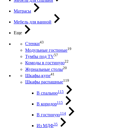
Мебель для спальни
Матрасы
Мебель для ванной
Еще
43
Стенки
19
Модульные гостиные
57
Тумбы под ТV
22
Комоды в гостиную
20
Журнальные столы
41
Шкафы-купе
119
Шкафы распашные
115
В спальню
115
В коридор
114
В гостиную
35
Из МДФ