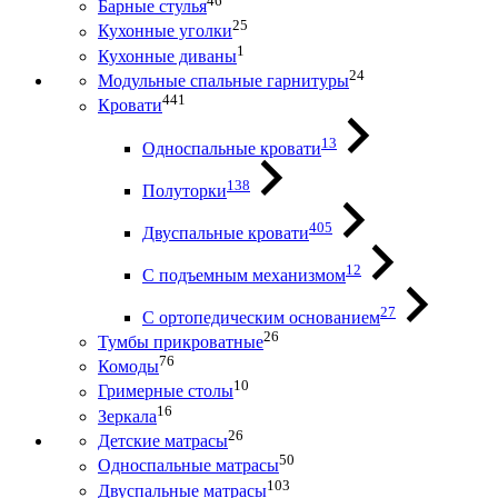
46
Барные стулья
25
Кухонные уголки
1
Кухонные диваны
24
Модульные спальные гарнитуры
441
Кровати
13
Односпальные кровати
138
Полуторки
405
Двуспальные кровати
12
С подъемным механизмом
27
С ортопедическим основанием
26
Тумбы прикроватные
76
Комоды
10
Гримерные столы
16
Зеркала
26
Детские матрасы
50
Односпальные матрасы
103
Двуспальные матрасы