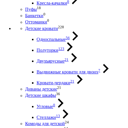
0
Кресла-качалки
18
Пуфы
0
Банкетки
0
Оттоманки
228
Детские кровати
56
Односпальные
123
Полуторки
21
Двухъярусные
7
Выдвижные кровати для двоих
21
Кровати-чердаки
21
Диваны детские
36
Детские шкафы
0
Угловые
13
Стеллажи
24
Комоды для детской