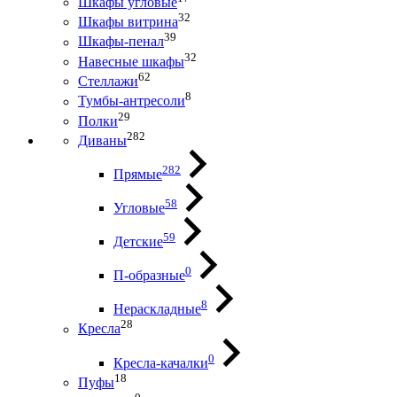
Шкафы угловые
32
Шкафы витрина
39
Шкафы-пенал
32
Навесные шкафы
62
Стеллажи
8
Тумбы-антресоли
29
Полки
282
Диваны
282
Прямые
58
Угловые
59
Детские
0
П-образные
8
Нераскладные
28
Кресла
0
Кресла-качалки
18
Пуфы