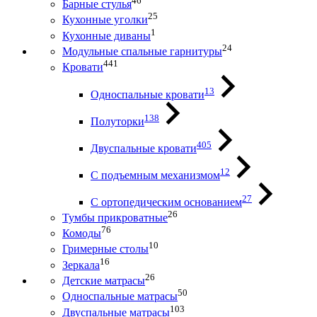
46
Барные стулья
25
Кухонные уголки
1
Кухонные диваны
24
Модульные спальные гарнитуры
441
Кровати
13
Односпальные кровати
138
Полуторки
405
Двуспальные кровати
12
С подъемным механизмом
27
С ортопедическим основанием
26
Тумбы прикроватные
76
Комоды
10
Гримерные столы
16
Зеркала
26
Детские матрасы
50
Односпальные матрасы
103
Двуспальные матрасы