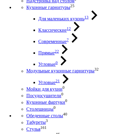
Надстройка над столом
25
Кухонные гарнитуры
13
Для маленьких кухонь
12
Классические
7
Современные
22
Прямые
0
Угловые
32
Модульные кухонные гарнитуры
21
Угловые
0
Мойки для кухни
0
Посудосушители
0
Кухонные фартуки
0
Столешницы
40
Обеденные столы
3
Табуреты
161
Стулья