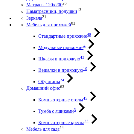
26
Матрасы 120х200
13
Наматрасники, подушки
21
Зеркала
82
Мебель для прихожей
48
Стандартные прихожие
4
Модульные прихожие
43
Шкафы в прихожую
10
Вешалки в прихожую
24
Обувницы
63
Домашний офис
45
Компьютерные столы
3
Тумба с ящиками
35
Компьютерные кресла
54
Мебель для сада