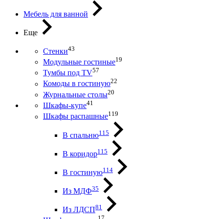
Мебель для ванной
Еще
43
Стенки
19
Модульные гостиные
57
Тумбы под ТV
22
Комоды в гостиную
20
Журнальные столы
41
Шкафы-купе
119
Шкафы распашные
115
В спальню
115
В коридор
114
В гостиную
35
Из МДФ
81
Из ЛДСП
17