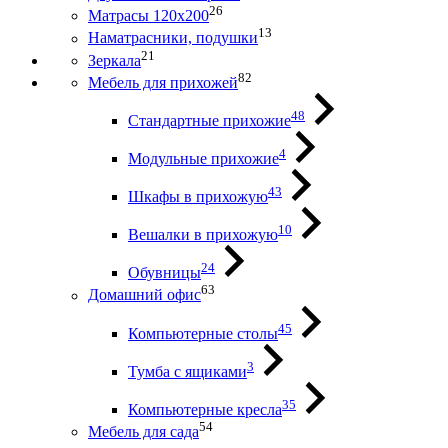
26
Матрасы 120х200
13
Наматрасники, подушки
21
Зеркала
82
Мебель для прихожей
48
Стандартные прихожие
4
Модульные прихожие
43
Шкафы в прихожую
10
Вешалки в прихожую
24
Обувницы
63
Домашний офис
45
Компьютерные столы
3
Тумба с ящиками
35
Компьютерные кресла
54
Мебель для сада