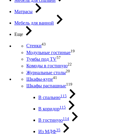
Мебель для спальни
Матрасы
Мебель для ванной
Еще
43
Стенки
19
Модульные гостиные
57
Тумбы под ТV
22
Комоды в гостиную
20
Журнальные столы
41
Шкафы-купе
119
Шкафы распашные
115
В спальню
115
В коридор
114
В гостиную
35
Из МДФ