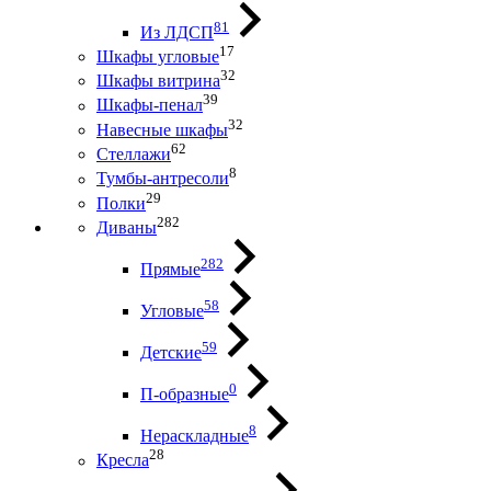
81
Из ЛДСП
17
Шкафы угловые
32
Шкафы витрина
39
Шкафы-пенал
32
Навесные шкафы
62
Стеллажи
8
Тумбы-антресоли
29
Полки
282
Диваны
282
Прямые
58
Угловые
59
Детские
0
П-образные
8
Нераскладные
28
Кресла