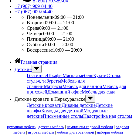
8 (800) 707-89-04
+7 (967) 909-04-40
+7 (967) 909-04-40
Понедельник
09:00 — 21:00
Вторник
09:00 — 21:00
Среда
09:00 — 21:00
Четверг
09:00 — 21:00
Пятница
09:00 — 21:00
Суббота
10:00 — 20:00
Воскресенье
10:00 — 20:00
Главная страница
Детские
Гостиные
Шкафы
Мягкая мебель
Кухни
Столы,
стулья, табуреты
Мебель для
спальни
Матрасы
Мебель для ванной
Мебель для
прихожей
Домашний офис
Мебель для сада
Детские кровати в Первоуральске
Детские кровати
Диваны детские
Детские
шкафы
Комоды для детской
Модульные
детские
Письменные столы
Надстройка над столом
кухонная мебель
|
детская мебель
|
комплекты садовой мебели
|
садовая
мебель
|
игровая мебель
|
мебель для гостинной
|
наборы мебели