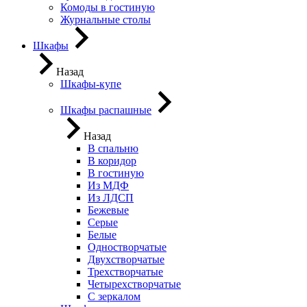
Комоды в гостиную
Журнальные столы
Шкафы
Назад
Шкафы-купе
Шкафы распашные
Назад
В спальню
В коридор
В гостиную
Из МДФ
Из ЛДСП
Бежевые
Серые
Белые
Одностворчатые
Двухстворчатые
Трехстворчатые
Четырехстворчатые
С зеркалом