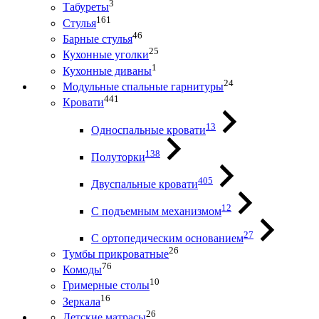
3
Табуреты
161
Стулья
46
Барные стулья
25
Кухонные уголки
1
Кухонные диваны
24
Модульные спальные гарнитуры
441
Кровати
13
Односпальные кровати
138
Полуторки
405
Двуспальные кровати
12
С подъемным механизмом
27
С ортопедическим основанием
26
Тумбы прикроватные
76
Комоды
10
Гримерные столы
16
Зеркала
26
Детские матрасы