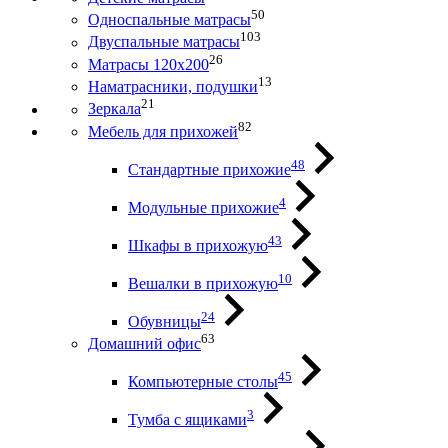
50
Односпальные матрасы
103
Двуспальные матрасы
26
Матрасы 120х200
13
Наматрасники, подушки
21
Зеркала
82
Мебель для прихожей
48
Стандартные прихожие
4
Модульные прихожие
43
Шкафы в прихожую
10
Вешалки в прихожую
24
Обувницы
63
Домашний офис
45
Компьютерные столы
3
Тумба с ящиками