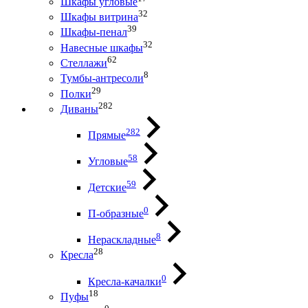
Шкафы угловые
32
Шкафы витрина
39
Шкафы-пенал
32
Навесные шкафы
62
Стеллажи
8
Тумбы-антресоли
29
Полки
282
Диваны
282
Прямые
58
Угловые
59
Детские
0
П-образные
8
Нераскладные
28
Кресла
0
Кресла-качалки
18
Пуфы