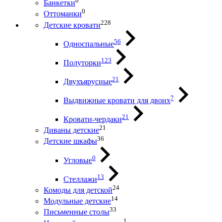
0
Банкетки
0
Оттоманки
228
Детские кровати
56
Односпальные
123
Полуторки
21
Двухъярусные
7
Выдвижные кровати для двоих
21
Кровати-чердаки
21
Диваны детские
36
Детские шкафы
0
Угловые
13
Стеллажи
24
Комоды для детской
14
Модульные детские
33
Письменные столы
1