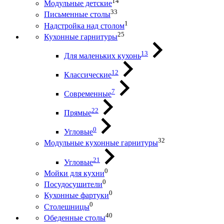
14
Модульные детские
33
Письменные столы
1
Надстройка над столом
25
Кухонные гарнитуры
13
Для маленьких кухонь
12
Классические
7
Современные
22
Прямые
0
Угловые
32
Модульные кухонные гарнитуры
21
Угловые
0
Мойки для кухни
0
Посудосушители
0
Кухонные фартуки
0
Столешницы
40
Обеденные столы