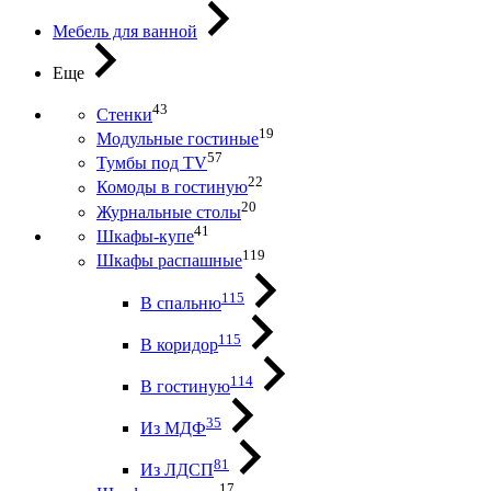
Мебель для ванной
Еще
43
Стенки
19
Модульные гостиные
57
Тумбы под ТV
22
Комоды в гостиную
20
Журнальные столы
41
Шкафы-купе
119
Шкафы распашные
115
В спальню
115
В коридор
114
В гостиную
35
Из МДФ
81
Из ЛДСП
17