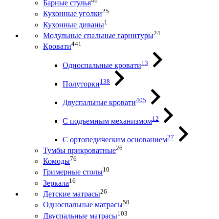
46
Барные стулья
25
Кухонные уголки
1
Кухонные диваны
24
Модульные спальные гарнитуры
441
Кровати
13
Односпальные кровати
138
Полуторки
405
Двуспальные кровати
12
С подъемным механизмом
27
С ортопедическим основанием
26
Тумбы прикроватные
76
Комоды
10
Гримерные столы
16
Зеркала
26
Детские матрасы
50
Односпальные матрасы
103
Двуспальные матрасы