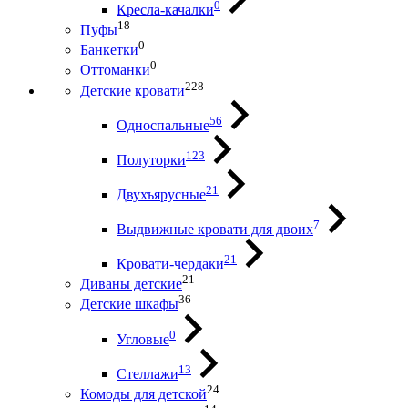
0
Кресла-качалки
18
Пуфы
0
Банкетки
0
Оттоманки
228
Детские кровати
56
Односпальные
123
Полуторки
21
Двухъярусные
7
Выдвижные кровати для двоих
21
Кровати-чердаки
21
Диваны детские
36
Детские шкафы
0
Угловые
13
Стеллажи
24
Комоды для детской