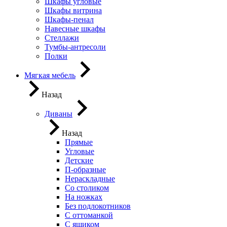
Шкафы угловые
Шкафы витрина
Шкафы-пенал
Навесные шкафы
Стеллажи
Тумбы-антресоли
Полки
Мягкая мебель
Назад
Диваны
Назад
Прямые
Угловые
Детские
П-образные
Нераскладные
Со столиком
На ножках
Без подлокотников
С оттоманкой
С ящиком