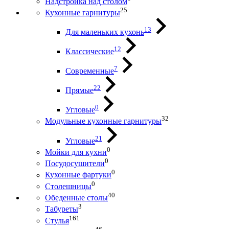
Надстройка над столом
25
Кухонные гарнитуры
13
Для маленьких кухонь
12
Классические
7
Современные
22
Прямые
0
Угловые
32
Модульные кухонные гарнитуры
21
Угловые
0
Мойки для кухни
0
Посудосушители
0
Кухонные фартуки
0
Столешницы
40
Обеденные столы
3
Табуреты
161
Стулья