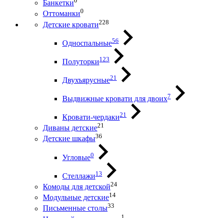
0
Банкетки
0
Оттоманки
228
Детские кровати
56
Односпальные
123
Полуторки
21
Двухъярусные
7
Выдвижные кровати для двоих
21
Кровати-чердаки
21
Диваны детские
36
Детские шкафы
0
Угловые
13
Стеллажи
24
Комоды для детской
14
Модульные детские
33
Письменные столы
1