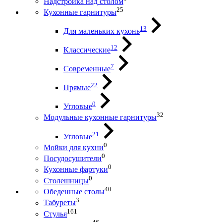
Надстройка над столом
25
Кухонные гарнитуры
13
Для маленьких кухонь
12
Классические
7
Современные
22
Прямые
0
Угловые
32
Модульные кухонные гарнитуры
21
Угловые
0
Мойки для кухни
0
Посудосушители
0
Кухонные фартуки
0
Столешницы
40
Обеденные столы
3
Табуреты
161
Стулья