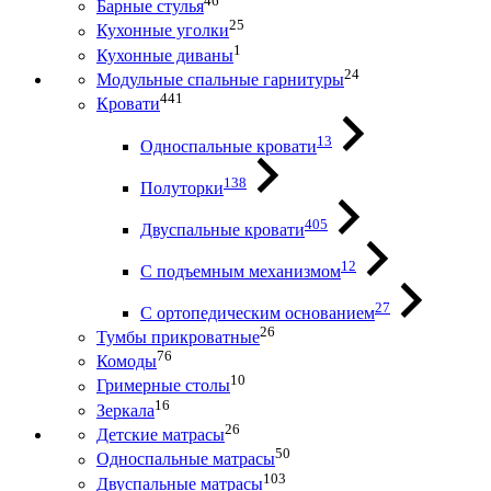
46
Барные стулья
25
Кухонные уголки
1
Кухонные диваны
24
Модульные спальные гарнитуры
441
Кровати
13
Односпальные кровати
138
Полуторки
405
Двуспальные кровати
12
С подъемным механизмом
27
С ортопедическим основанием
26
Тумбы прикроватные
76
Комоды
10
Гримерные столы
16
Зеркала
26
Детские матрасы
50
Односпальные матрасы
103
Двуспальные матрасы