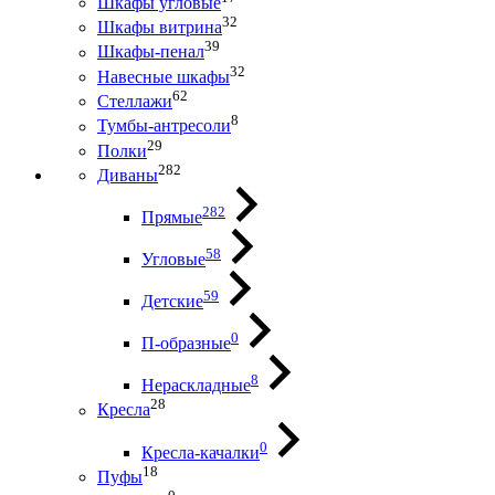
Шкафы угловые
32
Шкафы витрина
39
Шкафы-пенал
32
Навесные шкафы
62
Стеллажи
8
Тумбы-антресоли
29
Полки
282
Диваны
282
Прямые
58
Угловые
59
Детские
0
П-образные
8
Нераскладные
28
Кресла
0
Кресла-качалки
18
Пуфы