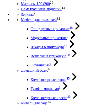
26
Матрасы 120х200
13
Наматрасники, подушки
21
Зеркала
82
Мебель для прихожей
48
Стандартные прихожие
4
Модульные прихожие
43
Шкафы в прихожую
10
Вешалки в прихожую
24
Обувницы
63
Домашний офис
45
Компьютерные столы
3
Тумба с ящиками
35
Компьютерные кресла
54
Мебель для сада