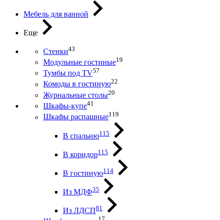
Мебель для ванной
Еще
43
Стенки
19
Модульные гостиные
57
Тумбы под ТV
22
Комоды в гостиную
20
Журнальные столы
41
Шкафы-купе
119
Шкафы распашные
115
В спальню
115
В коридор
114
В гостиную
35
Из МДФ
81
Из ЛДСП
17