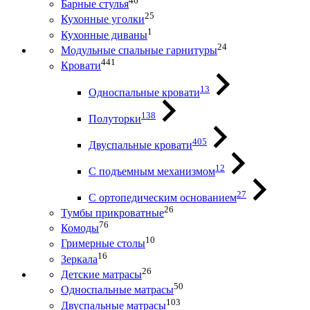
46
Барные стулья
25
Кухонные уголки
1
Кухонные диваны
24
Модульные спальные гарнитуры
441
Кровати
13
Односпальные кровати
138
Полуторки
405
Двуспальные кровати
12
С подъемным механизмом
27
С ортопедическим основанием
26
Тумбы прикроватные
76
Комоды
10
Гримерные столы
16
Зеркала
26
Детские матрасы
50
Односпальные матрасы
103
Двуспальные матрасы