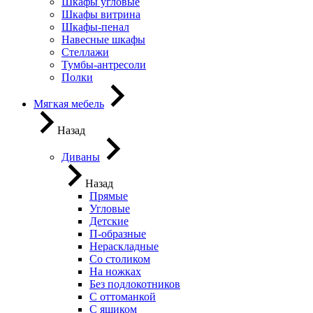
Шкафы угловые
Шкафы витрина
Шкафы-пенал
Навесные шкафы
Стеллажи
Тумбы-антресоли
Полки
Мягкая мебель
Назад
Диваны
Назад
Прямые
Угловые
Детские
П-образные
Нераскладные
Со столиком
На ножках
Без подлокотников
С оттоманкой
С ящиком