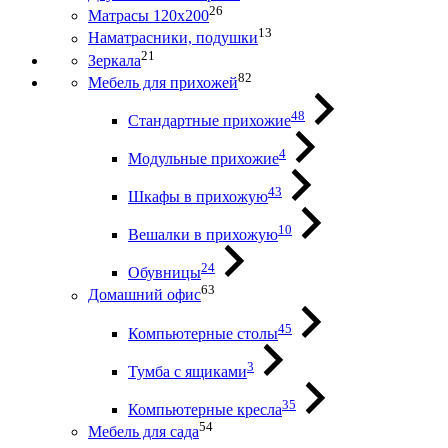
26
Матрасы 120х200
13
Наматрасники, подушки
21
Зеркала
82
Мебель для прихожей
48
Стандартные прихожие
4
Модульные прихожие
43
Шкафы в прихожую
10
Вешалки в прихожую
24
Обувницы
63
Домашний офис
45
Компьютерные столы
3
Тумба с ящиками
35
Компьютерные кресла
54
Мебель для сада