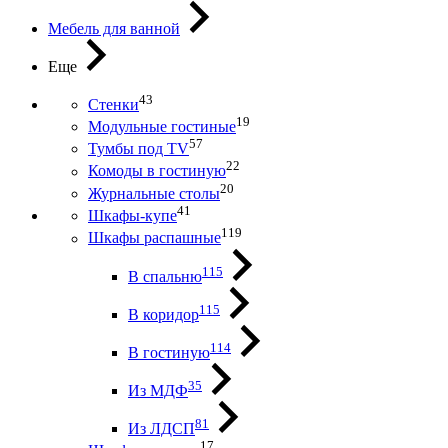
Мебель для ванной
Еще
43
Стенки
19
Модульные гостиные
57
Тумбы под ТV
22
Комоды в гостиную
20
Журнальные столы
41
Шкафы-купе
119
Шкафы распашные
115
В спальню
115
В коридор
114
В гостиную
35
Из МДФ
81
Из ЛДСП
17