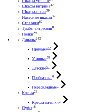
Шкафы угловые
32
Шкафы витрина
39
Шкафы-пенал
32
Навесные шкафы
62
Стеллажи
8
Тумбы-антресоли
29
Полки
282
Диваны
282
Прямые
58
Угловые
59
Детские
0
П-образные
8
Нераскладные
28
Кресла
0
Кресла-качалки
18
Пуфы