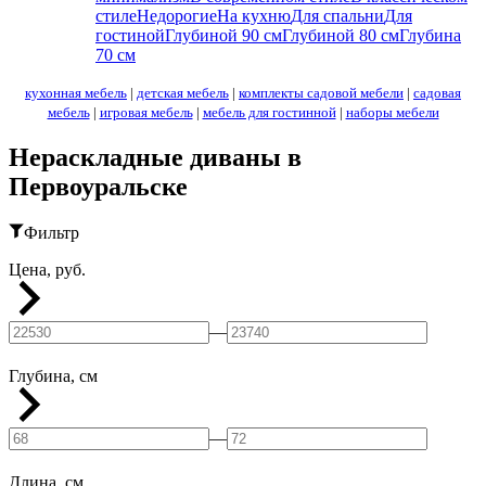
стиле
Недорогие
На кухню
Для спальни
Для
гостиной
Глубиной 90 см
Глубиной 80 см
Глубина
70 см
кухонная мебель
|
детская мебель
|
комплекты садовой мебели
|
садовая
мебель
|
игровая мебель
|
мебель для гостинной
|
наборы мебели
Нераскладные диваны в
Первоуральске
Фильтр
Цена, руб.
—
Глубина, см
—
Длина, см