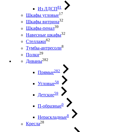
81
Из ЛДСП
17
Шкафы угловые
32
Шкафы витрина
39
Шкафы-пенал
32
Навесные шкафы
62
Стеллажи
8
Тумбы-антресоли
29
Полки
282
Диваны
282
Прямые
58
Угловые
59
Детские
0
П-образные
8
Нераскладные
28
Кресла