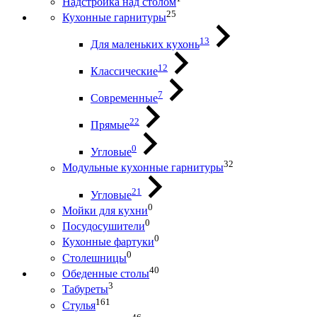
Надстройка над столом
25
Кухонные гарнитуры
13
Для маленьких кухонь
12
Классические
7
Современные
22
Прямые
0
Угловые
32
Модульные кухонные гарнитуры
21
Угловые
0
Мойки для кухни
0
Посудосушители
0
Кухонные фартуки
0
Столешницы
40
Обеденные столы
3
Табуреты
161
Стулья