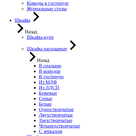
Комоды в гостиную
Журнальные столы
Шкафы
Назад
Шкафы-купе
Шкафы распашные
Назад
В спальню
В коридор
В гостиную
Из МДФ
Из ЛДСП
Бежевые
Серые
Белые
Одностворчатые
Двухстворчатые
Трехстворчатые
Четырехстворчатые
С зеркалом