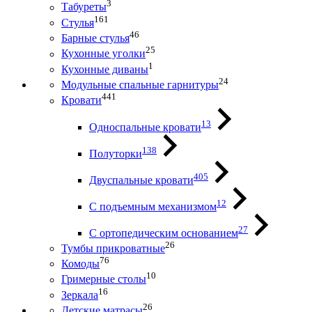
3
Табуреты
161
Стулья
46
Барные стулья
25
Кухонные уголки
1
Кухонные диваны
24
Модульные спальные гарнитуры
441
Кровати
13
Односпальные кровати
138
Полуторки
405
Двуспальные кровати
12
С подъемным механизмом
27
С ортопедическим основанием
26
Тумбы прикроватные
76
Комоды
10
Гримерные столы
16
Зеркала
26
Детские матрасы