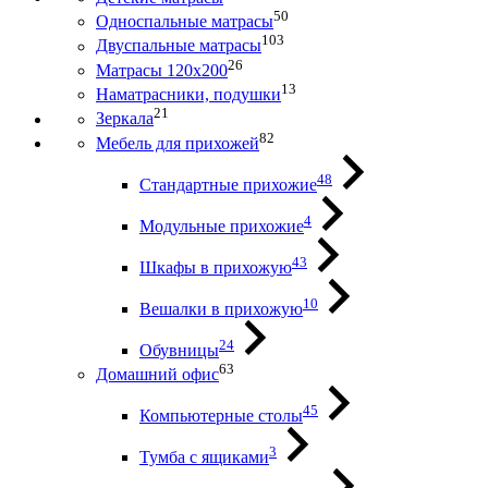
50
Односпальные матрасы
103
Двуспальные матрасы
26
Матрасы 120х200
13
Наматрасники, подушки
21
Зеркала
82
Мебель для прихожей
48
Стандартные прихожие
4
Модульные прихожие
43
Шкафы в прихожую
10
Вешалки в прихожую
24
Обувницы
63
Домашний офис
45
Компьютерные столы
3
Тумба с ящиками