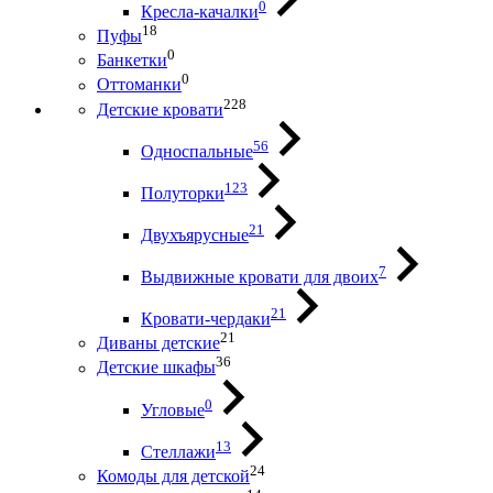
0
Кресла-качалки
18
Пуфы
0
Банкетки
0
Оттоманки
228
Детские кровати
56
Односпальные
123
Полуторки
21
Двухъярусные
7
Выдвижные кровати для двоих
21
Кровати-чердаки
21
Диваны детские
36
Детские шкафы
0
Угловые
13
Стеллажи
24
Комоды для детской