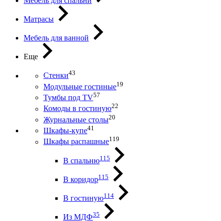
Мебель для спальни
Матрасы
Мебель для ванной
Еще
43
Стенки
19
Модульные гостиные
57
Тумбы под ТV
22
Комоды в гостиную
20
Журнальные столы
41
Шкафы-купе
119
Шкафы распашные
115
В спальню
115
В коридор
114
В гостиную
35
Из МДФ