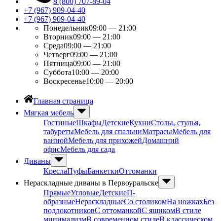
8 (800) 707-89-04
+7 (967) 909-04-40
+7 (967) 909-04-40
Понедельник
09:00 — 21:00
Вторник
09:00 — 21:00
Среда
09:00 — 21:00
Четверг
09:00 — 21:00
Пятница
09:00 — 21:00
Суббота
10:00 — 20:00
Воскресенье
10:00 — 20:00
Главная страница
Мягкая мебель
Гостиные
Шкафы
Детские
Кухни
Столы, стулья,
табуреты
Мебель для спальни
Матрасы
Мебель для
ванной
Мебель для прихожей
Домашний
офис
Мебель для сада
Диваны
Кресла
Пуфы
Банкетки
Оттоманки
Нераскладные диваны в Первоуральске
Прямые
Угловые
Детские
П-
образные
Нераскладные
Со столиком
На ножках
Без
подлокотников
С оттоманкой
С ящиком
В стиле
минимализм
В современном стиле
В классическом