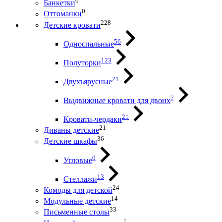
0
Банкетки
0
Оттоманки
228
Детские кровати
56
Односпальные
123
Полуторки
21
Двухъярусные
7
Выдвижные кровати для двоих
21
Кровати-чердаки
21
Диваны детские
36
Детские шкафы
0
Угловые
13
Стеллажи
24
Комоды для детской
14
Модульные детские
33
Письменные столы
1