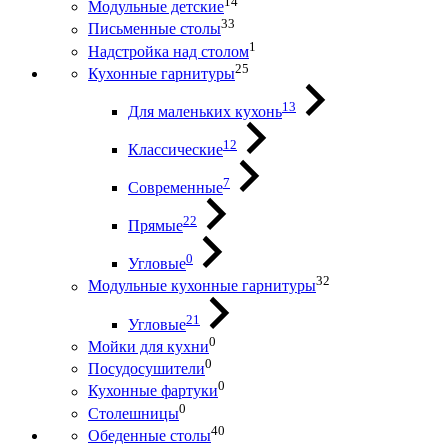
14
Модульные детские
33
Письменные столы
1
Надстройка над столом
25
Кухонные гарнитуры
13
Для маленьких кухонь
12
Классические
7
Современные
22
Прямые
0
Угловые
32
Модульные кухонные гарнитуры
21
Угловые
0
Мойки для кухни
0
Посудосушители
0
Кухонные фартуки
0
Столешницы
40
Обеденные столы