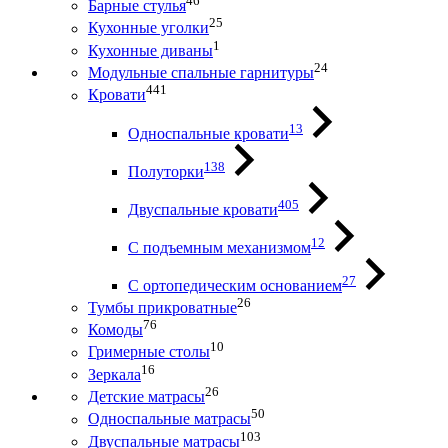
46
Барные стулья
25
Кухонные уголки
1
Кухонные диваны
24
Модульные спальные гарнитуры
441
Кровати
13
Односпальные кровати
138
Полуторки
405
Двуспальные кровати
12
С подъемным механизмом
27
С ортопедическим основанием
26
Тумбы прикроватные
76
Комоды
10
Гримерные столы
16
Зеркала
26
Детские матрасы
50
Односпальные матрасы
103
Двуспальные матрасы