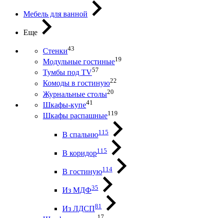
Мебель для ванной
Еще
43
Стенки
19
Модульные гостиные
57
Тумбы под ТV
22
Комоды в гостиную
20
Журнальные столы
41
Шкафы-купе
119
Шкафы распашные
115
В спальню
115
В коридор
114
В гостиную
35
Из МДФ
81
Из ЛДСП
17