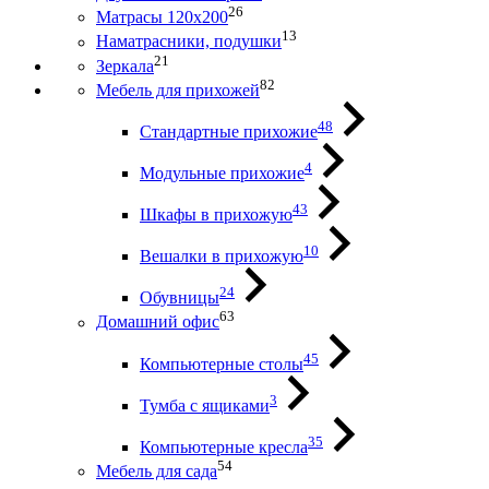
26
Матрасы 120х200
13
Наматрасники, подушки
21
Зеркала
82
Мебель для прихожей
48
Стандартные прихожие
4
Модульные прихожие
43
Шкафы в прихожую
10
Вешалки в прихожую
24
Обувницы
63
Домашний офис
45
Компьютерные столы
3
Тумба с ящиками
35
Компьютерные кресла
54
Мебель для сада