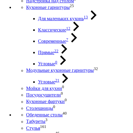
Надстройка над столом
25
Кухонные гарнитуры
13
Для маленьких кухонь
12
Классические
7
Современные
22
Прямые
0
Угловые
32
Модульные кухонные гарнитуры
21
Угловые
0
Мойки для кухни
0
Посудосушители
0
Кухонные фартуки
0
Столешницы
40
Обеденные столы
3
Табуреты
161
Стулья