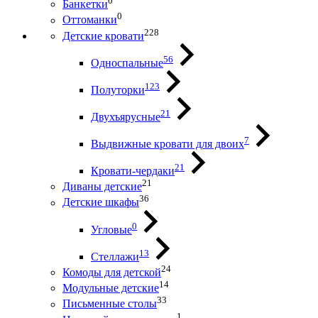
0
Банкетки
0
Оттоманки
228
Детские кровати
56
Односпальные
123
Полуторки
21
Двухъярусные
7
Выдвижные кровати для двоих
21
Кровати-чердаки
21
Диваны детские
36
Детские шкафы
0
Угловые
13
Стеллажи
24
Комоды для детской
14
Модульные детские
33
Письменные столы
1