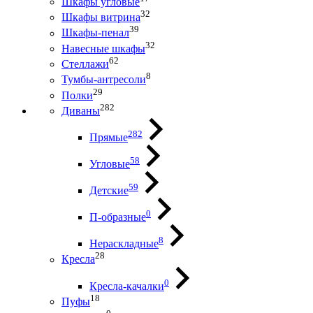
Шкафы угловые
32
Шкафы витрина
39
Шкафы-пенал
32
Навесные шкафы
62
Стеллажи
8
Тумбы-антресоли
29
Полки
282
Диваны
282
Прямые
58
Угловые
59
Детские
0
П-образные
8
Нераскладные
28
Кресла
0
Кресла-качалки
18
Пуфы