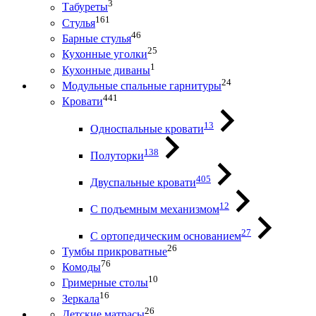
3
Табуреты
161
Стулья
46
Барные стулья
25
Кухонные уголки
1
Кухонные диваны
24
Модульные спальные гарнитуры
441
Кровати
13
Односпальные кровати
138
Полуторки
405
Двуспальные кровати
12
С подъемным механизмом
27
С ортопедическим основанием
26
Тумбы прикроватные
76
Комоды
10
Гримерные столы
16
Зеркала
26
Детские матрасы