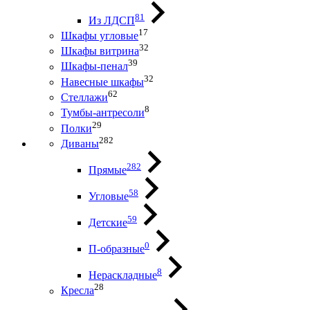
81
Из ЛДСП
17
Шкафы угловые
32
Шкафы витрина
39
Шкафы-пенал
32
Навесные шкафы
62
Стеллажи
8
Тумбы-антресоли
29
Полки
282
Диваны
282
Прямые
58
Угловые
59
Детские
0
П-образные
8
Нераскладные
28
Кресла