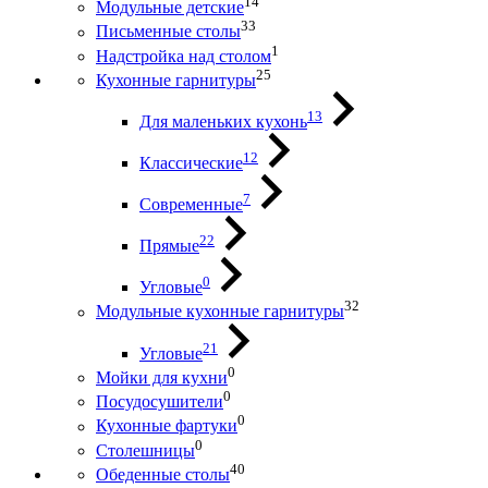
14
Модульные детские
33
Письменные столы
1
Надстройка над столом
25
Кухонные гарнитуры
13
Для маленьких кухонь
12
Классические
7
Современные
22
Прямые
0
Угловые
32
Модульные кухонные гарнитуры
21
Угловые
0
Мойки для кухни
0
Посудосушители
0
Кухонные фартуки
0
Столешницы
40
Обеденные столы