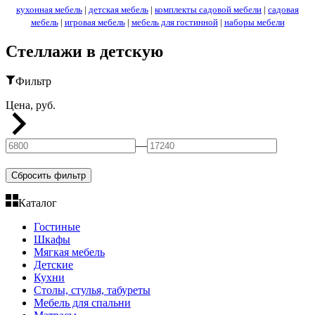
кухонная мебель
|
детская мебель
|
комплекты садовой мебели
|
садовая
мебель
|
игровая мебель
|
мебель для гостинной
|
наборы мебели
Стеллажи в детскую
Фильтр
Цена, руб.
—
Сбросить фильтр
Каталог
Гостиные
Шкафы
Мягкая мебель
Детские
Кухни
Столы, стулья, табуреты
Мебель для спальни