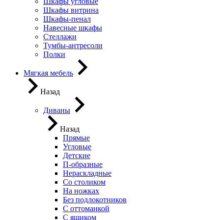
Шкафы угловые
Шкафы витрина
Шкафы-пенал
Навесные шкафы
Стеллажи
Тумбы-антресоли
Полки
Мягкая мебель
Назад
Диваны
Назад
Прямые
Угловые
Детские
П-образные
Нераскладные
Со столиком
На ножках
Без подлокотников
С оттоманкой
С ящиком