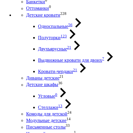
0
Банкетки
0
Оттоманки
228
Детские кровати
56
Односпальные
123
Полуторки
21
Двухъярусные
7
Выдвижные кровати для двоих
21
Кровати-чердаки
21
Диваны детские
36
Детские шкафы
0
Угловые
13
Стеллажи
24
Комоды для детской
14
Модульные детские
33
Письменные столы
1