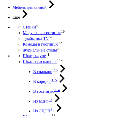
Мебель для ванной
Еще
43
Стенки
19
Модульные гостиные
57
Тумбы под ТV
22
Комоды в гостиную
20
Журнальные столы
41
Шкафы-купе
119
Шкафы распашные
115
В спальню
115
В коридор
114
В гостиную
35
Из МДФ
81
Из ЛДСП
17