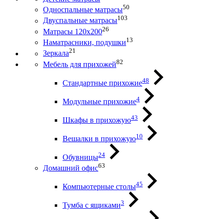
50
Односпальные матрасы
103
Двуспальные матрасы
26
Матрасы 120х200
13
Наматрасники, подушки
21
Зеркала
82
Мебель для прихожей
48
Стандартные прихожие
4
Модульные прихожие
43
Шкафы в прихожую
10
Вешалки в прихожую
24
Обувницы
63
Домашний офис
45
Компьютерные столы
3
Тумба с ящиками