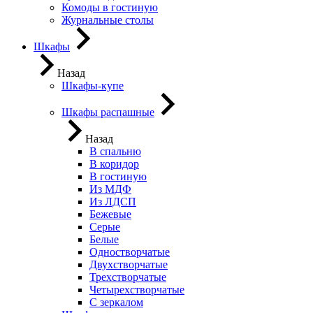
Комоды в гостиную
Журнальные столы
Шкафы
Назад
Шкафы-купе
Шкафы распашные
Назад
В спальню
В коридор
В гостиную
Из МДФ
Из ЛДСП
Бежевые
Серые
Белые
Одностворчатые
Двухстворчатые
Трехстворчатые
Четырехстворчатые
С зеркалом