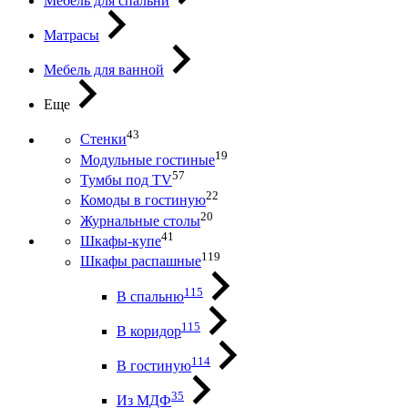
Мебель для спальни
Матрасы
Мебель для ванной
Еще
43
Стенки
19
Модульные гостиные
57
Тумбы под ТV
22
Комоды в гостиную
20
Журнальные столы
41
Шкафы-купе
119
Шкафы распашные
115
В спальню
115
В коридор
114
В гостиную
35
Из МДФ