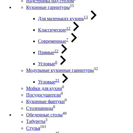
Надстройка над столом
25
Кухонные гарнитуры
13
Для маленьких кухонь
12
Классические
7
Современные
22
Прямые
0
Угловые
32
Модульные кухонные гарнитуры
21
Угловые
0
Мойки для кухни
0
Посудосушители
0
Кухонные фартуки
0
Столешницы
40
Обеденные столы
3
Табуреты
161
Стулья