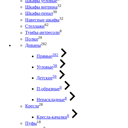
Шкафы угловые
32
Шкафы витрина
39
Шкафы-пенал
32
Навесные шкафы
62
Стеллажи
8
Тумбы-антресоли
29
Полки
282
Диваны
282
Прямые
58
Угловые
59
Детские
0
П-образные
8
Нераскладные
28
Кресла
0
Кресла-качалки
18
Пуфы