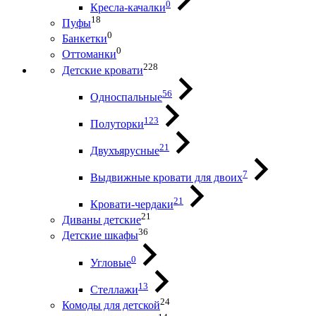
0
Кресла-качалки
18
Пуфы
0
Банкетки
0
Оттоманки
228
Детские кровати
56
Односпальные
123
Полуторки
21
Двухъярусные
7
Выдвижные кровати для двоих
21
Кровати-чердаки
21
Диваны детские
36
Детские шкафы
0
Угловые
13
Стеллажи
24
Комоды для детской