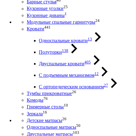
46
Барные стулья
25
Кухонные уголки
1
Кухонные диваны
24
Модульные спальные гарнитуры
441
Кровати
13
Односпальные кровати
138
Полуторки
405
Двуспальные кровати
12
С подъемным механизмом
27
С ортопедическим основанием
26
Тумбы прикроватные
76
Комоды
10
Гримерные столы
16
Зеркала
26
Детские матрасы
50
Односпальные матрасы
103
Двуспальные матрасы