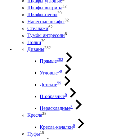
Шкафы угловые
32
Шкафы витрина
39
Шкафы-пенал
32
Навесные шкафы
62
Стеллажи
8
Тумбы-антресоли
29
Полки
282
Диваны
282
Прямые
58
Угловые
59
Детские
0
П-образные
8
Нераскладные
28
Кресла
0
Кресла-качалки
18
Пуфы