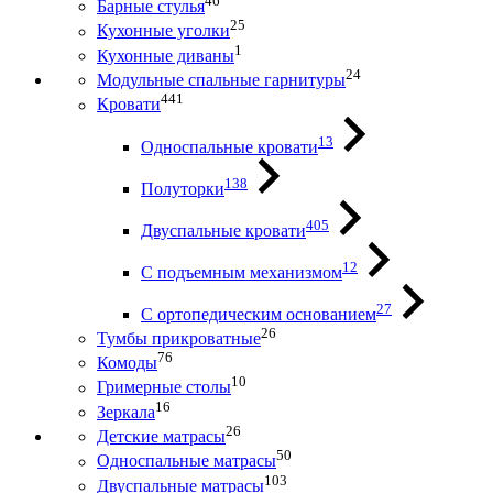
46
Барные стулья
25
Кухонные уголки
1
Кухонные диваны
24
Модульные спальные гарнитуры
441
Кровати
13
Односпальные кровати
138
Полуторки
405
Двуспальные кровати
12
С подъемным механизмом
27
С ортопедическим основанием
26
Тумбы прикроватные
76
Комоды
10
Гримерные столы
16
Зеркала
26
Детские матрасы
50
Односпальные матрасы
103
Двуспальные матрасы