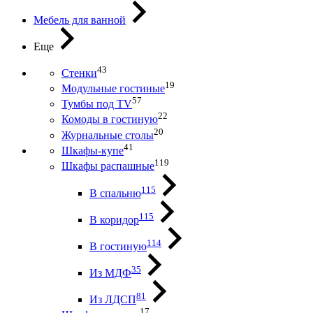
Мебель для ванной
Еще
43
Стенки
19
Модульные гостиные
57
Тумбы под ТV
22
Комоды в гостиную
20
Журнальные столы
41
Шкафы-купе
119
Шкафы распашные
115
В спальню
115
В коридор
114
В гостиную
35
Из МДФ
81
Из ЛДСП
17