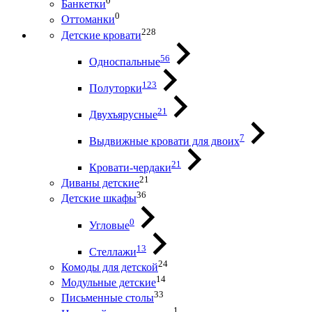
0
Банкетки
0
Оттоманки
228
Детские кровати
56
Односпальные
123
Полуторки
21
Двухъярусные
7
Выдвижные кровати для двоих
21
Кровати-чердаки
21
Диваны детские
36
Детские шкафы
0
Угловые
13
Стеллажи
24
Комоды для детской
14
Модульные детские
33
Письменные столы
1