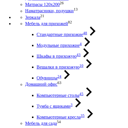
26
Матрасы 120х200
13
Наматрасники, подушки
21
Зеркала
82
Мебель для прихожей
48
Стандартные прихожие
4
Модульные прихожие
43
Шкафы в прихожую
10
Вешалки в прихожую
24
Обувницы
63
Домашний офис
45
Компьютерные столы
3
Тумба с ящиками
35
Компьютерные кресла
54
Мебель для сада