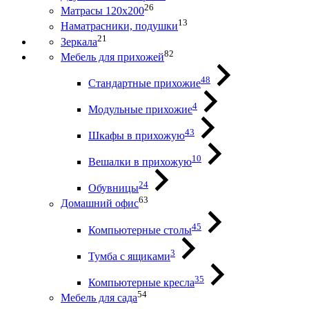
26
Матрасы 120х200
13
Наматрасники, подушки
21
Зеркала
82
Мебель для прихожей
48
Стандартные прихожие
4
Модульные прихожие
43
Шкафы в прихожую
10
Вешалки в прихожую
24
Обувницы
63
Домашний офис
45
Компьютерные столы
3
Тумба с ящиками
35
Компьютерные кресла
54
Мебель для сада