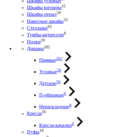
Шкафы угловые
32
Шкафы витрина
39
Шкафы-пенал
32
Навесные шкафы
62
Стеллажи
8
Тумбы-антресоли
29
Полки
282
Диваны
282
Прямые
58
Угловые
59
Детские
0
П-образные
8
Нераскладные
28
Кресла
0
Кресла-качалки
18
Пуфы