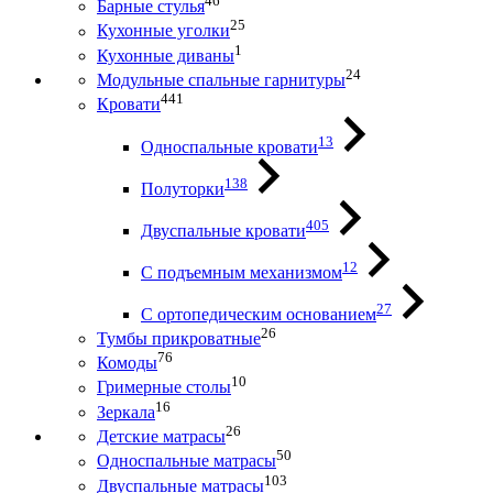
46
Барные стулья
25
Кухонные уголки
1
Кухонные диваны
24
Модульные спальные гарнитуры
441
Кровати
13
Односпальные кровати
138
Полуторки
405
Двуспальные кровати
12
С подъемным механизмом
27
С ортопедическим основанием
26
Тумбы прикроватные
76
Комоды
10
Гримерные столы
16
Зеркала
26
Детские матрасы
50
Односпальные матрасы
103
Двуспальные матрасы