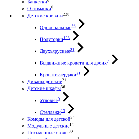
0
Банкетки
0
Оттоманки
228
Детские кровати
56
Односпальные
123
Полуторки
21
Двухъярусные
7
Выдвижные кровати для двоих
21
Кровати-чердаки
21
Диваны детские
36
Детские шкафы
0
Угловые
13
Стеллажи
24
Комоды для детской
14
Модульные детские
33
Письменные столы
1