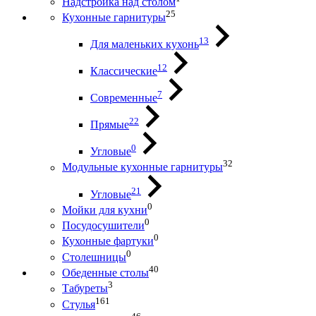
Надстройка над столом
25
Кухонные гарнитуры
13
Для маленьких кухонь
12
Классические
7
Современные
22
Прямые
0
Угловые
32
Модульные кухонные гарнитуры
21
Угловые
0
Мойки для кухни
0
Посудосушители
0
Кухонные фартуки
0
Столешницы
40
Обеденные столы
3
Табуреты
161
Стулья