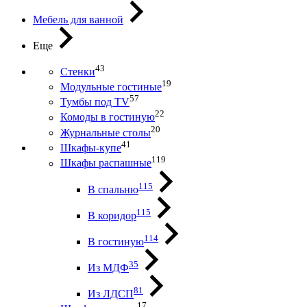
Мебель для ванной
Еще
43
Стенки
19
Модульные гостиные
57
Тумбы под ТV
22
Комоды в гостиную
20
Журнальные столы
41
Шкафы-купе
119
Шкафы распашные
115
В спальню
115
В коридор
114
В гостиную
35
Из МДФ
81
Из ЛДСП
17