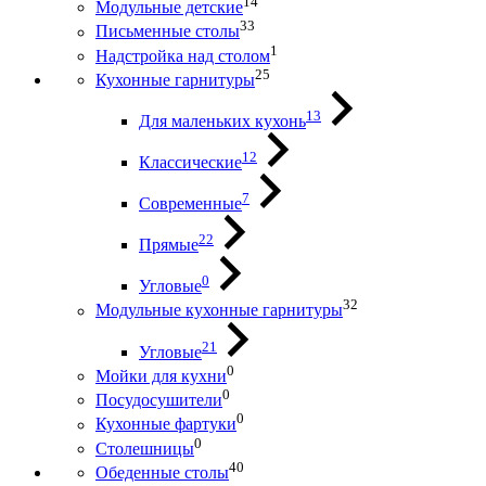
14
Модульные детские
33
Письменные столы
1
Надстройка над столом
25
Кухонные гарнитуры
13
Для маленьких кухонь
12
Классические
7
Современные
22
Прямые
0
Угловые
32
Модульные кухонные гарнитуры
21
Угловые
0
Мойки для кухни
0
Посудосушители
0
Кухонные фартуки
0
Столешницы
40
Обеденные столы