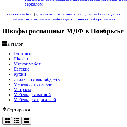
зеркалом
кухонная мебель
|
детская мебель
|
комплекты садовой мебели
|
садовая
мебель
|
игровая мебель
|
мебель для гостинной
|
наборы мебели
Шкафы распашные МДФ в Ноябрьске
Каталог
Гостиные
Шкафы
Мягкая мебель
Детские
Кухни
Столы, стулья, табуреты
Мебель для спальни
Матрасы
Мебель для ванной
Мебель для прихожей
Сортировка