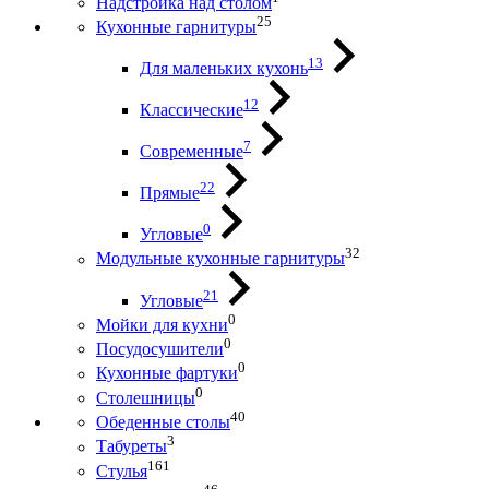
Надстройка над столом
25
Кухонные гарнитуры
13
Для маленьких кухонь
12
Классические
7
Современные
22
Прямые
0
Угловые
32
Модульные кухонные гарнитуры
21
Угловые
0
Мойки для кухни
0
Посудосушители
0
Кухонные фартуки
0
Столешницы
40
Обеденные столы
3
Табуреты
161
Стулья