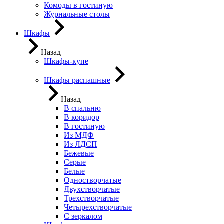
Комоды в гостиную
Журнальные столы
Шкафы
Назад
Шкафы-купе
Шкафы распашные
Назад
В спальню
В коридор
В гостиную
Из МДФ
Из ЛДСП
Бежевые
Серые
Белые
Одностворчатые
Двухстворчатые
Трехстворчатые
Четырехстворчатые
С зеркалом