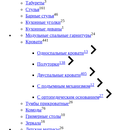
3
Табуреты
161
Стулья
46
Барные стулья
25
Кухонные уголки
1
Кухонные диваны
24
Модульные спальные гарнитуры
441
Кровати
13
Односпальные кровати
138
Полуторки
405
Двуспальные кровати
12
С подъемным механизмом
27
С ортопедическим основанием
26
Тумбы прикроватные
76
Комоды
10
Гримерные столы
16
Зеркала
26
Детские матрасы