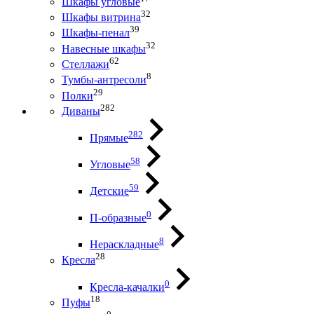
Шкафы угловые
32
Шкафы витрина
39
Шкафы-пенал
32
Навесные шкафы
62
Стеллажи
8
Тумбы-антресоли
29
Полки
282
Диваны
282
Прямые
58
Угловые
59
Детские
0
П-образные
8
Нераскладные
28
Кресла
0
Кресла-качалки
18
Пуфы