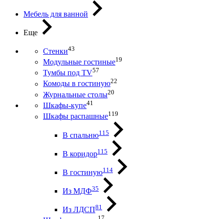
Мебель для ванной
Еще
43
Стенки
19
Модульные гостиные
57
Тумбы под ТV
22
Комоды в гостиную
20
Журнальные столы
41
Шкафы-купе
119
Шкафы распашные
115
В спальню
115
В коридор
114
В гостиную
35
Из МДФ
81
Из ЛДСП
17