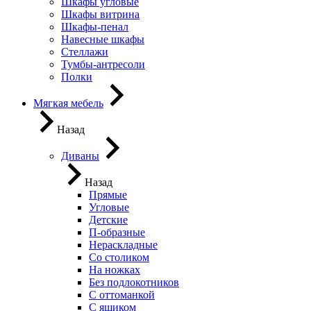
Шкафы угловые
Шкафы витрина
Шкафы-пенал
Навесные шкафы
Стеллажи
Тумбы-антресоли
Полки
Мягкая мебель
Назад
Диваны
Назад
Прямые
Угловые
Детские
П-образные
Нераскладные
Со столиком
На ножках
Без подлокотников
С оттоманкой
С ящиком