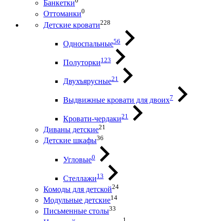
0
Банкетки
0
Оттоманки
228
Детские кровати
56
Односпальные
123
Полуторки
21
Двухъярусные
7
Выдвижные кровати для двоих
21
Кровати-чердаки
21
Диваны детские
36
Детские шкафы
0
Угловые
13
Стеллажи
24
Комоды для детской
14
Модульные детские
33
Письменные столы
1