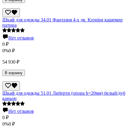
Шкаф для одежды 34.01 Фантазия 4-х дв. Kroning кашемир
патина
Нет отзывов
0
₽
0%
0
₽
54 930
₽
В корзину
Шкаф для одежды 51.01 Либерти (опора h=20мм) белый/дуб
каньон
Нет отзывов
0
₽
0%
0
₽