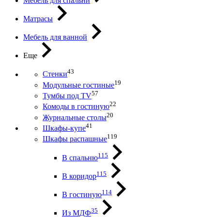
Мебель для спальни
Матрасы
Мебель для ванной
Еще
43
Стенки
19
Модульные гостиные
57
Тумбы под ТV
22
Комоды в гостиную
20
Журнальные столы
41
Шкафы-купе
119
Шкафы распашные
115
В спальню
115
В коридор
114
В гостиную
35
Из МДФ