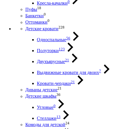
0
Кресла-качалки
18
Пуфы
0
Банкетки
0
Оттоманки
228
Детские кровати
56
Односпальные
123
Полуторки
21
Двухъярусные
7
Выдвижные кровати для двоих
21
Кровати-чердаки
21
Диваны детские
36
Детские шкафы
0
Угловые
13
Стеллажи
24
Комоды для детской