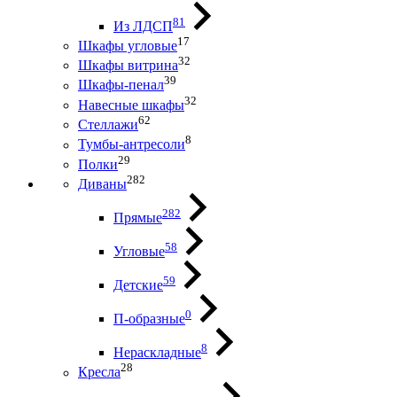
81
Из ЛДСП
17
Шкафы угловые
32
Шкафы витрина
39
Шкафы-пенал
32
Навесные шкафы
62
Стеллажи
8
Тумбы-антресоли
29
Полки
282
Диваны
282
Прямые
58
Угловые
59
Детские
0
П-образные
8
Нераскладные
28
Кресла