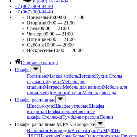
8 (800) 707-89-04
+7 (967) 909-04-40
+7 (967) 909-04-40
Понедельник
09:00 — 21:00
Вторник
09:00 — 21:00
Среда
09:00 — 21:00
Четверг
09:00 — 21:00
Пятница
09:00 — 21:00
Суббота
10:00 — 20:00
Воскресенье
10:00 — 20:00
Главная страница
Шкафы
Гостиные
Мягкая мебель
Детские
Кухни
Столы,
стулья, табуреты
Мебель для
спальни
Матрасы
Мебель для ванной
Мебель для
прихожей
Домашний офис
Мебель для сада
Шкафы распашные
Шкафы-купе
Шкафы угловые
Шкафы
витрина
Шкафы-пенал
Навесные
шкафы
Стеллажи
Тумбы-антресоли
Полки
Шкафы распашные МДФ в Ноябрьске
В спальню
В коридор
В гостиную
Из МДФ
Из
ЛДСП
Бежевые
Серые
Белые
Одностворчатые
Двухст