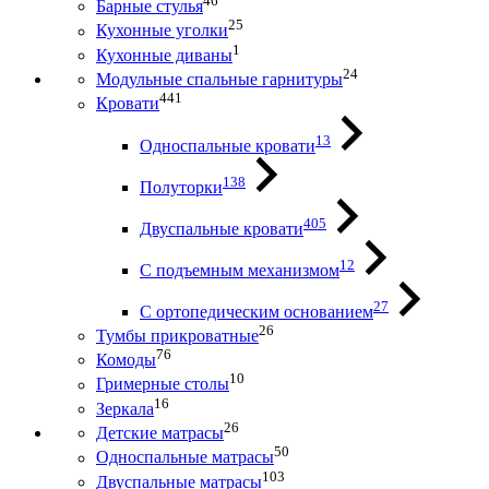
46
Барные стулья
25
Кухонные уголки
1
Кухонные диваны
24
Модульные спальные гарнитуры
441
Кровати
13
Односпальные кровати
138
Полуторки
405
Двуспальные кровати
12
С подъемным механизмом
27
С ортопедическим основанием
26
Тумбы прикроватные
76
Комоды
10
Гримерные столы
16
Зеркала
26
Детские матрасы
50
Односпальные матрасы
103
Двуспальные матрасы