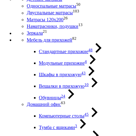
50
Односпальные матрасы
103
Двуспальные матрасы
26
Матрасы 120х200
13
Наматрасники, подушки
21
Зеркала
82
Мебель для прихожей
48
Стандартные прихожие
4
Модульные прихожие
43
Шкафы в прихожую
10
Вешалки в прихожую
24
Обувницы
63
Домашний офис
45
Компьютерные столы
3
Тумба с ящиками