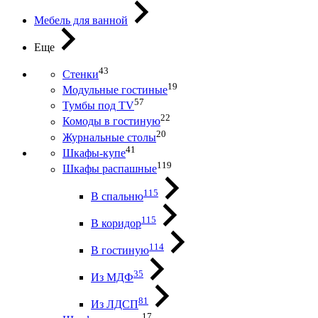
Мебель для ванной
Еще
43
Стенки
19
Модульные гостиные
57
Тумбы под ТV
22
Комоды в гостиную
20
Журнальные столы
41
Шкафы-купе
119
Шкафы распашные
115
В спальню
115
В коридор
114
В гостиную
35
Из МДФ
81
Из ЛДСП
17