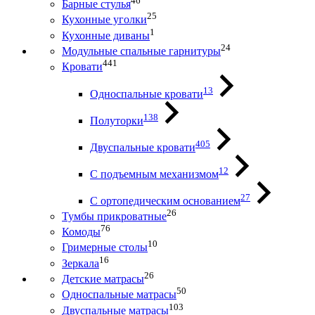
46
Барные стулья
25
Кухонные уголки
1
Кухонные диваны
24
Модульные спальные гарнитуры
441
Кровати
13
Односпальные кровати
138
Полуторки
405
Двуспальные кровати
12
С подъемным механизмом
27
С ортопедическим основанием
26
Тумбы прикроватные
76
Комоды
10
Гримерные столы
16
Зеркала
26
Детские матрасы
50
Односпальные матрасы
103
Двуспальные матрасы