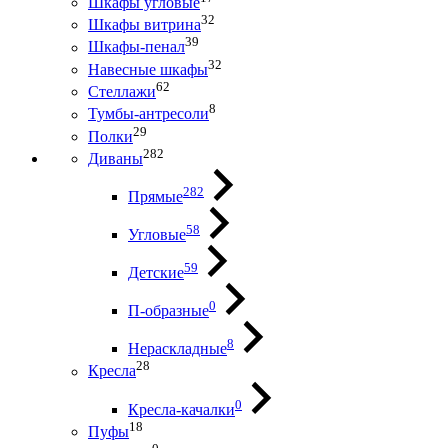
Шкафы угловые
32
Шкафы витрина
39
Шкафы-пенал
32
Навесные шкафы
62
Стеллажи
8
Тумбы-антресоли
29
Полки
282
Диваны
282
Прямые
58
Угловые
59
Детские
0
П-образные
8
Нераскладные
28
Кресла
0
Кресла-качалки
18
Пуфы