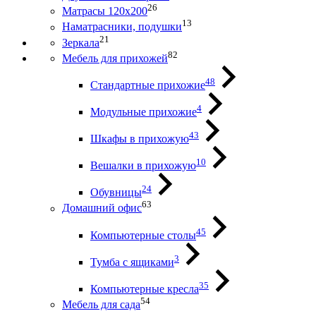
26
Матрасы 120х200
13
Наматрасники, подушки
21
Зеркала
82
Мебель для прихожей
48
Стандартные прихожие
4
Модульные прихожие
43
Шкафы в прихожую
10
Вешалки в прихожую
24
Обувницы
63
Домашний офис
45
Компьютерные столы
3
Тумба с ящиками
35
Компьютерные кресла
54
Мебель для сада