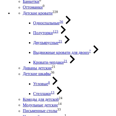
0
Банкетки
0
Оттоманки
228
Детские кровати
56
Односпальные
123
Полуторки
21
Двухъярусные
7
Выдвижные кровати для двоих
21
Кровати-чердаки
21
Диваны детские
36
Детские шкафы
0
Угловые
13
Стеллажи
24
Комоды для детской
14
Модульные детские
33
Письменные столы
1