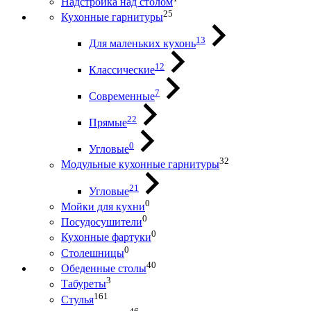
Надстройка над столом
25
Кухонные гарнитуры
13
Для маленьких кухонь
12
Классические
7
Современные
22
Прямые
0
Угловые
32
Модульные кухонные гарнитуры
21
Угловые
0
Мойки для кухни
0
Посудосушители
0
Кухонные фартуки
0
Столешницы
40
Обеденные столы
3
Табуреты
161
Стулья