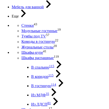
Мебель для ванной
Еще
43
Стенки
19
Модульные гостиные
57
Тумбы под ТV
22
Комоды в гостиную
20
Журнальные столы
41
Шкафы-купе
119
Шкафы распашные
115
В спальню
115
В коридор
114
В гостиную
35
Из МДФ
81
Из ЛДСП
17