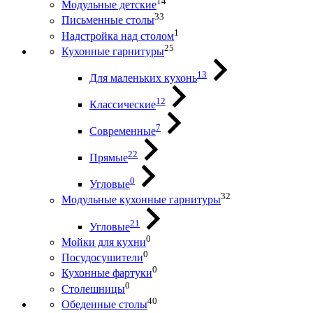
14
Модульные детские
33
Письменные столы
1
Надстройка над столом
25
Кухонные гарнитуры
13
Для маленьких кухонь
12
Классические
7
Современные
22
Прямые
0
Угловые
32
Модульные кухонные гарнитуры
21
Угловые
0
Мойки для кухни
0
Посудосушители
0
Кухонные фартуки
0
Столешницы
40
Обеденные столы