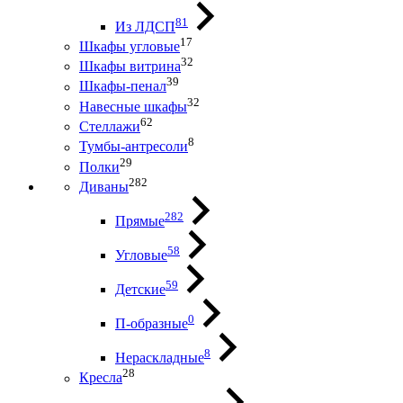
81
Из ЛДСП
17
Шкафы угловые
32
Шкафы витрина
39
Шкафы-пенал
32
Навесные шкафы
62
Стеллажи
8
Тумбы-антресоли
29
Полки
282
Диваны
282
Прямые
58
Угловые
59
Детские
0
П-образные
8
Нераскладные
28
Кресла