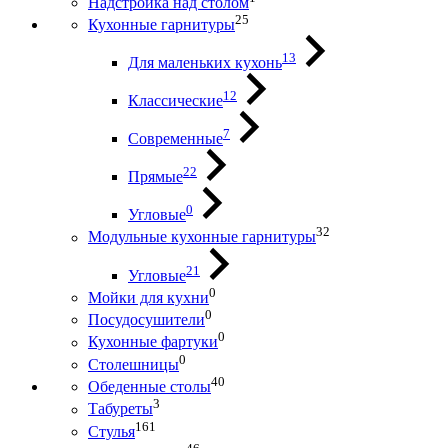
Надстройка над столом
25
Кухонные гарнитуры
13
Для маленьких кухонь
12
Классические
7
Современные
22
Прямые
0
Угловые
32
Модульные кухонные гарнитуры
21
Угловые
0
Мойки для кухни
0
Посудосушители
0
Кухонные фартуки
0
Столешницы
40
Обеденные столы
3
Табуреты
161
Стулья