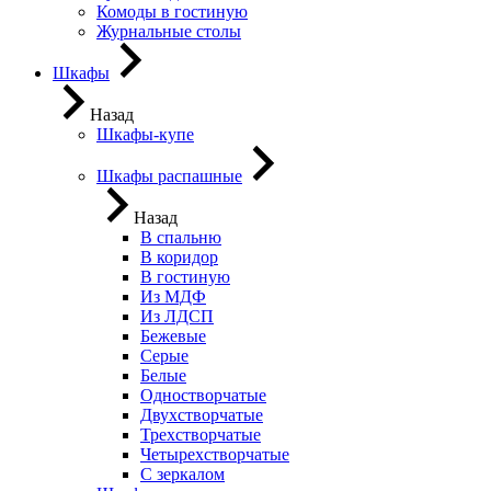
Комоды в гостиную
Журнальные столы
Шкафы
Назад
Шкафы-купе
Шкафы распашные
Назад
В спальню
В коридор
В гостиную
Из МДФ
Из ЛДСП
Бежевые
Серые
Белые
Одностворчатые
Двухстворчатые
Трехстворчатые
Четырехстворчатые
С зеркалом