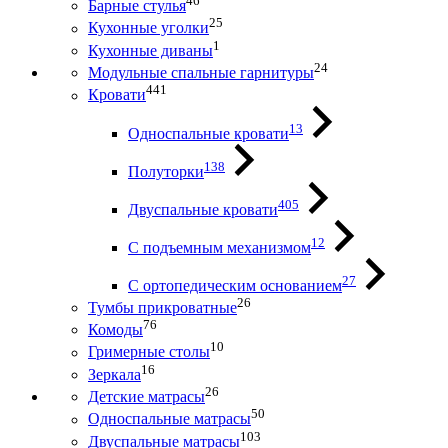
46
Барные стулья
25
Кухонные уголки
1
Кухонные диваны
24
Модульные спальные гарнитуры
441
Кровати
13
Односпальные кровати
138
Полуторки
405
Двуспальные кровати
12
С подъемным механизмом
27
С ортопедическим основанием
26
Тумбы прикроватные
76
Комоды
10
Гримерные столы
16
Зеркала
26
Детские матрасы
50
Односпальные матрасы
103
Двуспальные матрасы