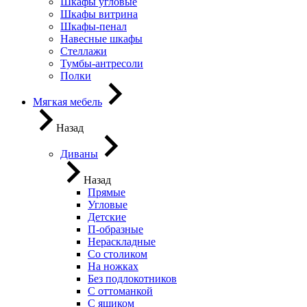
Шкафы угловые
Шкафы витрина
Шкафы-пенал
Навесные шкафы
Стеллажи
Тумбы-антресоли
Полки
Мягкая мебель
Назад
Диваны
Назад
Прямые
Угловые
Детские
П-образные
Нераскладные
Со столиком
На ножках
Без подлокотников
С оттоманкой
С ящиком