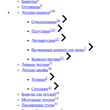
0
Банкетки
0
Оттоманки
228
Детские кровати
56
Односпальные
123
Полуторки
21
Двухъярусные
7
Выдвижные кровати для двоих
21
Кровати-чердаки
21
Диваны детские
36
Детские шкафы
0
Угловые
13
Стеллажи
24
Комоды для детской
14
Модульные детские
33
Письменные столы
1