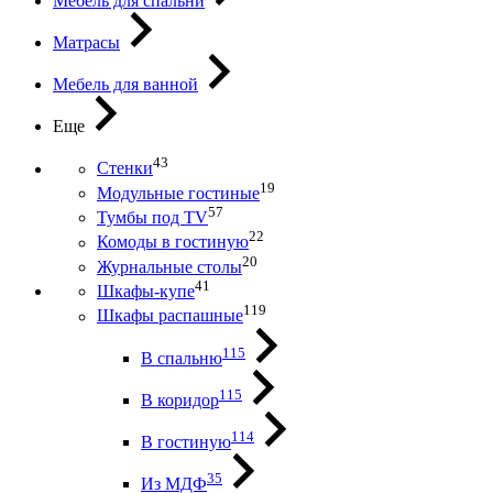
Мебель для спальни
Матрасы
Мебель для ванной
Еще
43
Стенки
19
Модульные гостиные
57
Тумбы под ТV
22
Комоды в гостиную
20
Журнальные столы
41
Шкафы-купе
119
Шкафы распашные
115
В спальню
115
В коридор
114
В гостиную
35
Из МДФ