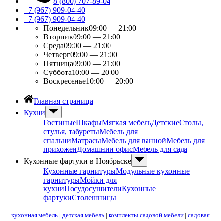
8 (800) 707-89-04
+7 (967) 909-04-40
+7 (967) 909-04-40
Понедельник
09:00 — 21:00
Вторник
09:00 — 21:00
Среда
09:00 — 21:00
Четверг
09:00 — 21:00
Пятница
09:00 — 21:00
Суббота
10:00 — 20:00
Воскресенье
10:00 — 20:00
Главная страница
Кухни
Гостиные
Шкафы
Мягкая мебель
Детские
Столы,
стулья, табуреты
Мебель для
спальни
Матрасы
Мебель для ванной
Мебель для
прихожей
Домашний офис
Мебель для сада
Кухонные фартуки в Ноябрьске
Кухонные гарнитуры
Модульные кухонные
гарнитуры
Мойки для
кухни
Посудосушители
Кухонные
фартуки
Столешницы
кухонная мебель
|
детская мебель
|
комплекты садовой мебели
|
садовая