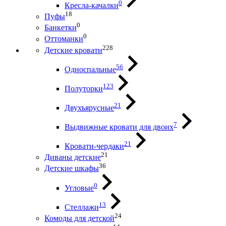
0
Кресла-качалки
18
Пуфы
0
Банкетки
0
Оттоманки
228
Детские кровати
56
Односпальные
123
Полуторки
21
Двухъярусные
7
Выдвижные кровати для двоих
21
Кровати-чердаки
21
Диваны детские
36
Детские шкафы
0
Угловые
13
Стеллажи
24
Комоды для детской