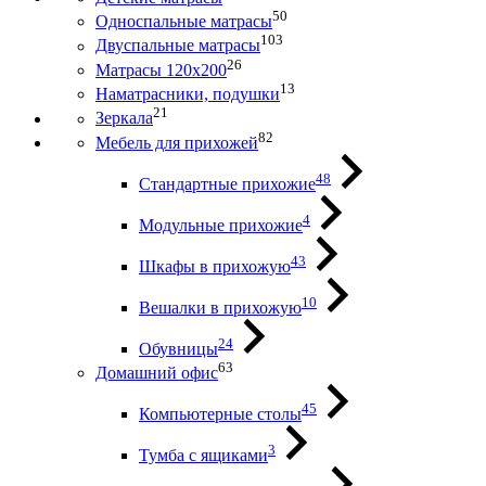
50
Односпальные матрасы
103
Двуспальные матрасы
26
Матрасы 120х200
13
Наматрасники, подушки
21
Зеркала
82
Мебель для прихожей
48
Стандартные прихожие
4
Модульные прихожие
43
Шкафы в прихожую
10
Вешалки в прихожую
24
Обувницы
63
Домашний офис
45
Компьютерные столы
3
Тумба с ящиками