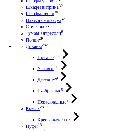
Шкафы угловые
32
Шкафы витрина
39
Шкафы-пенал
32
Навесные шкафы
62
Стеллажи
8
Тумбы-антресоли
29
Полки
282
Диваны
282
Прямые
58
Угловые
59
Детские
0
П-образные
8
Нераскладные
28
Кресла
0
Кресла-качалки
18
Пуфы