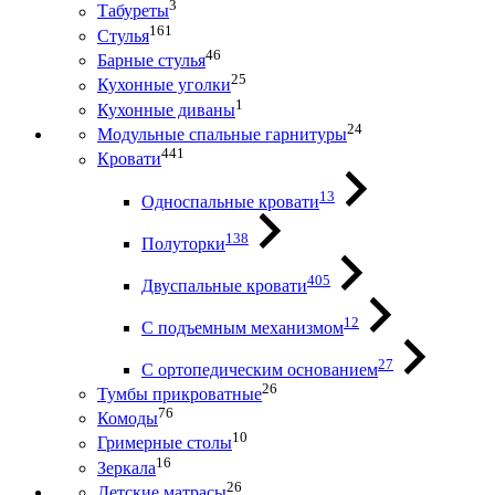
3
Табуреты
161
Стулья
46
Барные стулья
25
Кухонные уголки
1
Кухонные диваны
24
Модульные спальные гарнитуры
441
Кровати
13
Односпальные кровати
138
Полуторки
405
Двуспальные кровати
12
С подъемным механизмом
27
С ортопедическим основанием
26
Тумбы прикроватные
76
Комоды
10
Гримерные столы
16
Зеркала
26
Детские матрасы