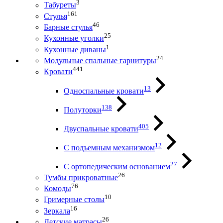
3
Табуреты
161
Стулья
46
Барные стулья
25
Кухонные уголки
1
Кухонные диваны
24
Модульные спальные гарнитуры
441
Кровати
13
Односпальные кровати
138
Полуторки
405
Двуспальные кровати
12
С подъемным механизмом
27
С ортопедическим основанием
26
Тумбы прикроватные
76
Комоды
10
Гримерные столы
16
Зеркала
26
Детские матрасы