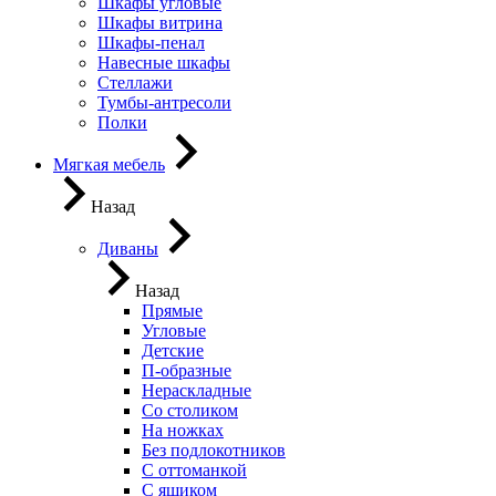
Шкафы угловые
Шкафы витрина
Шкафы-пенал
Навесные шкафы
Стеллажи
Тумбы-антресоли
Полки
Мягкая мебель
Назад
Диваны
Назад
Прямые
Угловые
Детские
П-образные
Нераскладные
Со столиком
На ножках
Без подлокотников
С оттоманкой
С ящиком