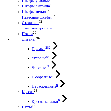
Шкафы угловые
32
Шкафы витрина
39
Шкафы-пенал
32
Навесные шкафы
62
Стеллажи
8
Тумбы-антресоли
29
Полки
282
Диваны
282
Прямые
58
Угловые
59
Детские
0
П-образные
8
Нераскладные
28
Кресла
0
Кресла-качалки
18
Пуфы