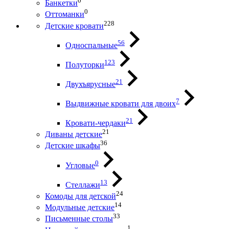
0
Банкетки
0
Оттоманки
228
Детские кровати
56
Односпальные
123
Полуторки
21
Двухъярусные
7
Выдвижные кровати для двоих
21
Кровати-чердаки
21
Диваны детские
36
Детские шкафы
0
Угловые
13
Стеллажи
24
Комоды для детской
14
Модульные детские
33
Письменные столы
1