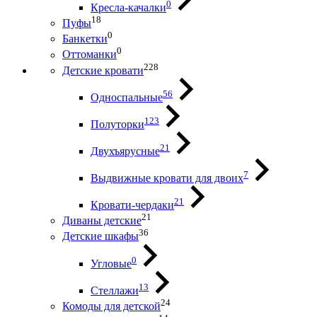
0
Кресла-качалки
18
Пуфы
0
Банкетки
0
Оттоманки
228
Детские кровати
56
Односпальные
123
Полуторки
21
Двухъярусные
7
Выдвижные кровати для двоих
21
Кровати-чердаки
21
Диваны детские
36
Детские шкафы
0
Угловые
13
Стеллажи
24
Комоды для детской