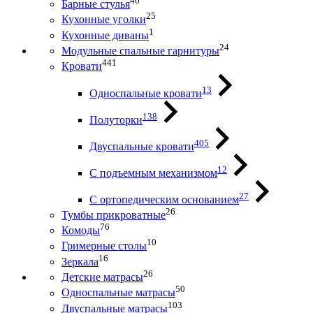
46
Барные стулья
25
Кухонные уголки
1
Кухонные диваны
24
Модульные спальные гарнитуры
441
Кровати
13
Односпальные кровати
138
Полуторки
405
Двуспальные кровати
12
С подъемным механизмом
27
С ортопедическим основанием
26
Тумбы прикроватные
76
Комоды
10
Гримерные столы
16
Зеркала
26
Детские матрасы
50
Односпальные матрасы
103
Двуспальные матрасы