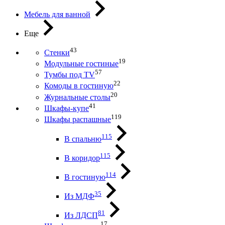
Мебель для ванной
Еще
43
Стенки
19
Модульные гостиные
57
Тумбы под ТV
22
Комоды в гостиную
20
Журнальные столы
41
Шкафы-купе
119
Шкафы распашные
115
В спальню
115
В коридор
114
В гостиную
35
Из МДФ
81
Из ЛДСП
17