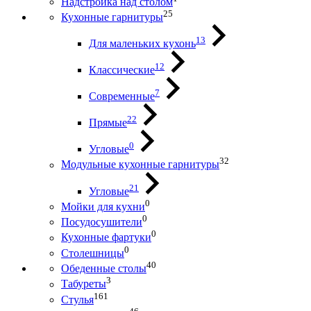
Надстройка над столом
25
Кухонные гарнитуры
13
Для маленьких кухонь
12
Классические
7
Современные
22
Прямые
0
Угловые
32
Модульные кухонные гарнитуры
21
Угловые
0
Мойки для кухни
0
Посудосушители
0
Кухонные фартуки
0
Столешницы
40
Обеденные столы
3
Табуреты
161
Стулья