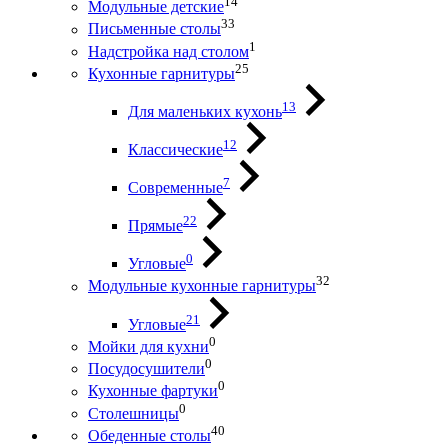
14
Модульные детские
33
Письменные столы
1
Надстройка над столом
25
Кухонные гарнитуры
13
Для маленьких кухонь
12
Классические
7
Современные
22
Прямые
0
Угловые
32
Модульные кухонные гарнитуры
21
Угловые
0
Мойки для кухни
0
Посудосушители
0
Кухонные фартуки
0
Столешницы
40
Обеденные столы