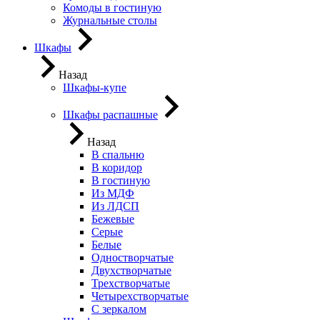
Комоды в гостиную
Журнальные столы
Шкафы
Назад
Шкафы-купе
Шкафы распашные
Назад
В спальню
В коридор
В гостиную
Из МДФ
Из ЛДСП
Бежевые
Серые
Белые
Одностворчатые
Двухстворчатые
Трехстворчатые
Четырехстворчатые
С зеркалом