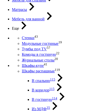
Мебель для спальни
Матрасы
Мебель для ванной
Еще
43
Стенки
19
Модульные гостиные
57
Тумбы под ТV
22
Комоды в гостиную
20
Журнальные столы
41
Шкафы-купе
119
Шкафы распашные
115
В спальню
115
В коридор
114
В гостиную
35
Из МДФ