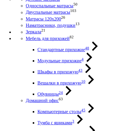
50
Односпальные матрасы
103
Двуспальные матрасы
26
Матрасы 120х200
13
Наматрасники, подушки
21
Зеркала
82
Мебель для прихожей
48
Стандартные прихожие
4
Модульные прихожие
43
Шкафы в прихожую
10
Вешалки в прихожую
24
Обувницы
63
Домашний офис
45
Компьютерные столы
3
Тумба с ящиками