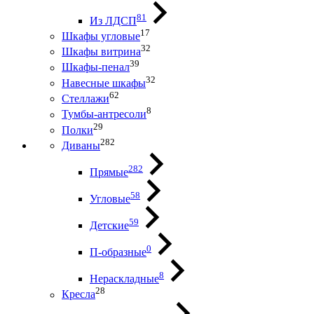
81
Из ЛДСП
17
Шкафы угловые
32
Шкафы витрина
39
Шкафы-пенал
32
Навесные шкафы
62
Стеллажи
8
Тумбы-антресоли
29
Полки
282
Диваны
282
Прямые
58
Угловые
59
Детские
0
П-образные
8
Нераскладные
28
Кресла