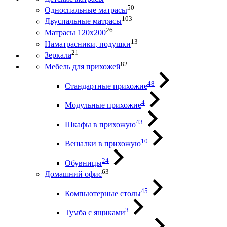
50
Односпальные матрасы
103
Двуспальные матрасы
26
Матрасы 120х200
13
Наматрасники, подушки
21
Зеркала
82
Мебель для прихожей
48
Стандартные прихожие
4
Модульные прихожие
43
Шкафы в прихожую
10
Вешалки в прихожую
24
Обувницы
63
Домашний офис
45
Компьютерные столы
3
Тумба с ящиками