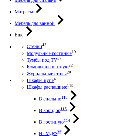
Мебель для спальни
Матрасы
Мебель для ванной
Еще
43
Стенки
19
Модульные гостиные
57
Тумбы под ТV
22
Комоды в гостиную
20
Журнальные столы
41
Шкафы-купе
119
Шкафы распашные
115
В спальню
115
В коридор
114
В гостиную
35
Из МДФ