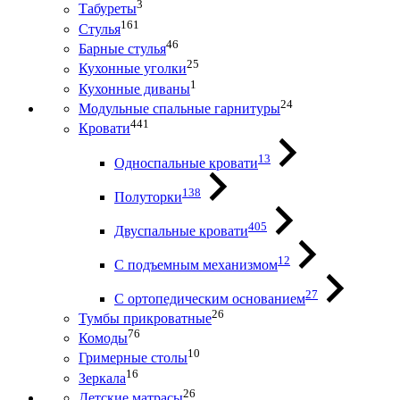
3
Табуреты
161
Стулья
46
Барные стулья
25
Кухонные уголки
1
Кухонные диваны
24
Модульные спальные гарнитуры
441
Кровати
13
Односпальные кровати
138
Полуторки
405
Двуспальные кровати
12
С подъемным механизмом
27
С ортопедическим основанием
26
Тумбы прикроватные
76
Комоды
10
Гримерные столы
16
Зеркала
26
Детские матрасы