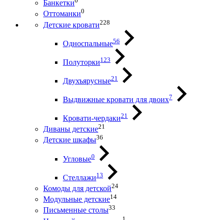
0
Банкетки
0
Оттоманки
228
Детские кровати
56
Односпальные
123
Полуторки
21
Двухъярусные
7
Выдвижные кровати для двоих
21
Кровати-чердаки
21
Диваны детские
36
Детские шкафы
0
Угловые
13
Стеллажи
24
Комоды для детской
14
Модульные детские
33
Письменные столы
1