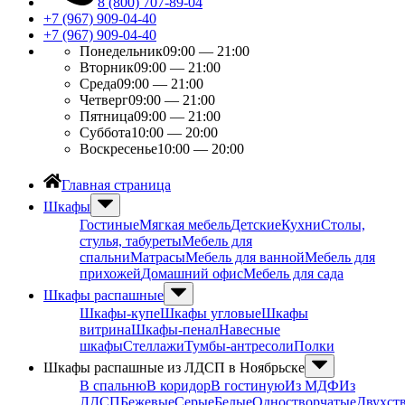
8 (800) 707-89-04
+7 (967) 909-04-40
+7 (967) 909-04-40
Понедельник
09:00 — 21:00
Вторник
09:00 — 21:00
Среда
09:00 — 21:00
Четверг
09:00 — 21:00
Пятница
09:00 — 21:00
Суббота
10:00 — 20:00
Воскресенье
10:00 — 20:00
Главная страница
Шкафы
Гостиные
Мягкая мебель
Детские
Кухни
Столы,
стулья, табуреты
Мебель для
спальни
Матрасы
Мебель для ванной
Мебель для
прихожей
Домашний офис
Мебель для сада
Шкафы распашные
Шкафы-купе
Шкафы угловые
Шкафы
витрина
Шкафы-пенал
Навесные
шкафы
Стеллажи
Тумбы-антресоли
Полки
Шкафы распашные из ЛДСП в Ноябрьске
В спальню
В коридор
В гостиную
Из МДФ
Из
ЛДСП
Бежевые
Серые
Белые
Одностворчатые
Двухст