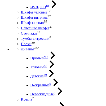
81
Из ЛДСП
17
Шкафы угловые
32
Шкафы витрина
39
Шкафы-пенал
32
Навесные шкафы
62
Стеллажи
8
Тумбы-антресоли
29
Полки
282
Диваны
282
Прямые
58
Угловые
59
Детские
0
П-образные
8
Нераскладные
28
Кресла