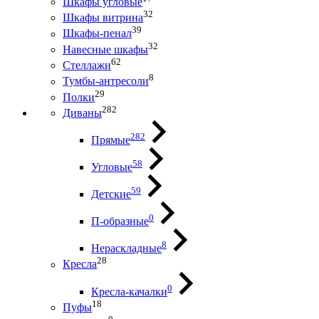
Шкафы угловые
32
Шкафы витрина
39
Шкафы-пенал
32
Навесные шкафы
62
Стеллажи
8
Тумбы-антресоли
29
Полки
282
Диваны
282
Прямые
58
Угловые
59
Детские
0
П-образные
8
Нераскладные
28
Кресла
0
Кресла-качалки
18
Пуфы