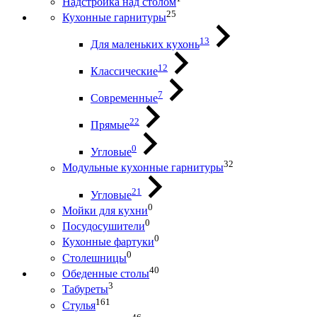
Надстройка над столом
25
Кухонные гарнитуры
13
Для маленьких кухонь
12
Классические
7
Современные
22
Прямые
0
Угловые
32
Модульные кухонные гарнитуры
21
Угловые
0
Мойки для кухни
0
Посудосушители
0
Кухонные фартуки
0
Столешницы
40
Обеденные столы
3
Табуреты
161
Стулья