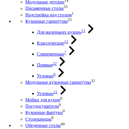
14
Модульные детские
33
Письменные столы
1
Надстройка над столом
25
Кухонные гарнитуры
13
Для маленьких кухонь
12
Классические
7
Современные
22
Прямые
0
Угловые
32
Модульные кухонные гарнитуры
21
Угловые
0
Мойки для кухни
0
Посудосушители
0
Кухонные фартуки
0
Столешницы
40
Обеденные столы