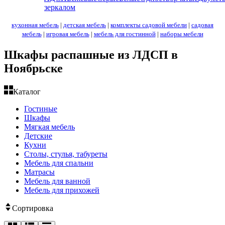
зеркалом
кухонная мебель
|
детская мебель
|
комплекты садовой мебели
|
садовая
мебель
|
игровая мебель
|
мебель для гостинной
|
наборы мебели
Шкафы распашные из ЛДСП в
Ноябрьске
Каталог
Гостиные
Шкафы
Мягкая мебель
Детские
Кухни
Столы, стулья, табуреты
Мебель для спальни
Матрасы
Мебель для ванной
Мебель для прихожей
Сортировка