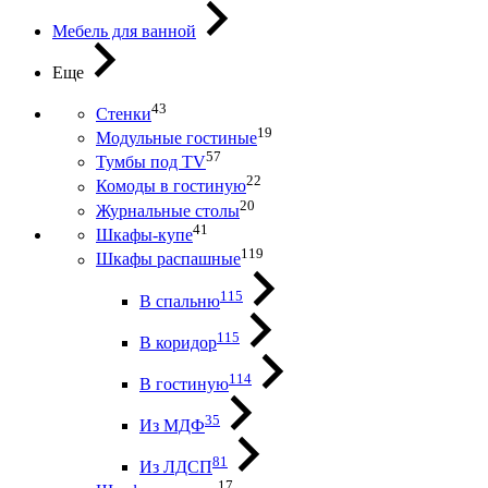
Мебель для ванной
Еще
43
Стенки
19
Модульные гостиные
57
Тумбы под ТV
22
Комоды в гостиную
20
Журнальные столы
41
Шкафы-купе
119
Шкафы распашные
115
В спальню
115
В коридор
114
В гостиную
35
Из МДФ
81
Из ЛДСП
17