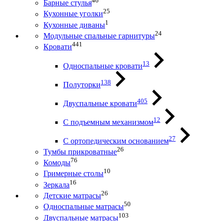
46
Барные стулья
25
Кухонные уголки
1
Кухонные диваны
24
Модульные спальные гарнитуры
441
Кровати
13
Односпальные кровати
138
Полуторки
405
Двуспальные кровати
12
С подъемным механизмом
27
С ортопедическим основанием
26
Тумбы прикроватные
76
Комоды
10
Гримерные столы
16
Зеркала
26
Детские матрасы
50
Односпальные матрасы
103
Двуспальные матрасы