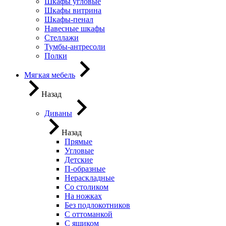
Шкафы угловые
Шкафы витрина
Шкафы-пенал
Навесные шкафы
Стеллажи
Тумбы-антресоли
Полки
Мягкая мебель
Назад
Диваны
Назад
Прямые
Угловые
Детские
П-образные
Нераскладные
Со столиком
На ножках
Без подлокотников
С оттоманкой
С ящиком