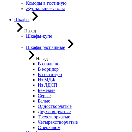
Комоды в гостиную
Журнальные столы
Шкафы
Назад
Шкафы-купе
Шкафы распашные
Назад
В спальню
В коридор
В гостиную
Из МДФ
Из ЛДСП
Бежевые
Серые
Белые
Одностворчатые
Двухстворчатые
Трехстворчатые
Четырехстворчатые
С зеркалом