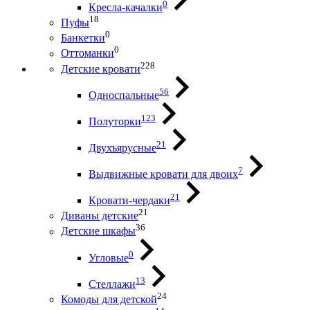
0
Кресла-качалки
18
Пуфы
0
Банкетки
0
Оттоманки
228
Детские кровати
56
Односпальные
123
Полуторки
21
Двухъярусные
7
Выдвижные кровати для двоих
21
Кровати-чердаки
21
Диваны детские
36
Детские шкафы
0
Угловые
13
Стеллажи
24
Комоды для детской