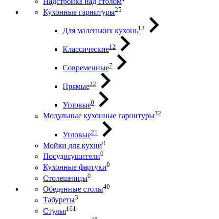
Надстройка над столом
25
Кухонные гарнитуры
13
Для маленьких кухонь
12
Классические
7
Современные
22
Прямые
0
Угловые
32
Модульные кухонные гарнитуры
21
Угловые
0
Мойки для кухни
0
Посудосушители
0
Кухонные фартуки
0
Столешницы
40
Обеденные столы
3
Табуреты
161
Стулья