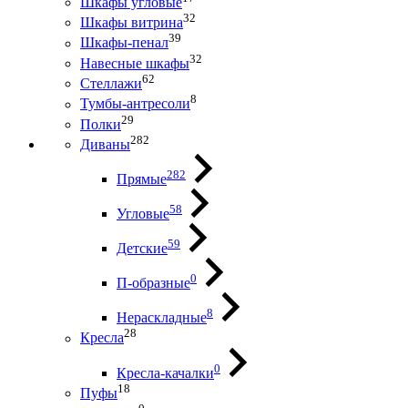
Шкафы угловые
32
Шкафы витрина
39
Шкафы-пенал
32
Навесные шкафы
62
Стеллажи
8
Тумбы-антресоли
29
Полки
282
Диваны
282
Прямые
58
Угловые
59
Детские
0
П-образные
8
Нераскладные
28
Кресла
0
Кресла-качалки
18
Пуфы