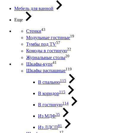
Мебель для ванной
Еще
43
Стенки
19
Модульные гостиные
57
Тумбы под ТV
22
Комоды в гостиную
20
Журнальные столы
41
Шкафы-купе
119
Шкафы распашные
115
В спальню
115
В коридор
114
В гостиную
35
Из МДФ
81
Из ЛДСП
17