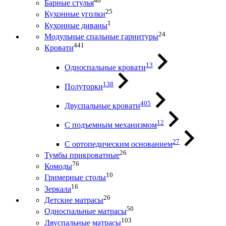
46
Барные стулья
25
Кухонные уголки
1
Кухонные диваны
24
Модульные спальные гарнитуры
441
Кровати
13
Односпальные кровати
138
Полуторки
405
Двуспальные кровати
12
С подъемным механизмом
27
С ортопедическим основанием
26
Тумбы прикроватные
76
Комоды
10
Гримерные столы
16
Зеркала
26
Детские матрасы
50
Односпальные матрасы
103
Двуспальные матрасы