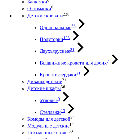
0
Банкетки
0
Оттоманки
228
Детские кровати
56
Односпальные
123
Полуторки
21
Двухъярусные
7
Выдвижные кровати для двоих
21
Кровати-чердаки
21
Диваны детские
36
Детские шкафы
0
Угловые
13
Стеллажи
24
Комоды для детской
14
Модульные детские
33
Письменные столы
1