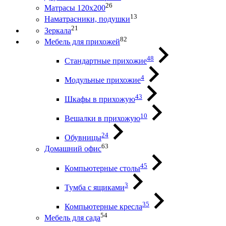
26
Матрасы 120х200
13
Наматрасники, подушки
21
Зеркала
82
Мебель для прихожей
48
Стандартные прихожие
4
Модульные прихожие
43
Шкафы в прихожую
10
Вешалки в прихожую
24
Обувницы
63
Домашний офис
45
Компьютерные столы
3
Тумба с ящиками
35
Компьютерные кресла
54
Мебель для сада