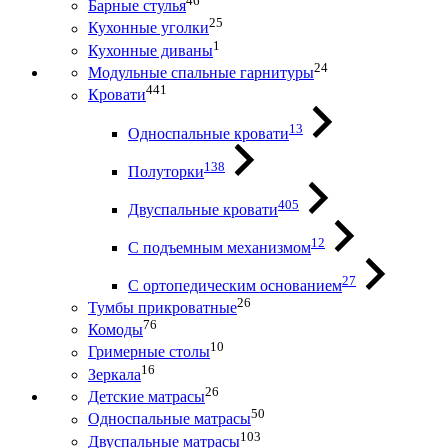
46
Барные стулья
25
Кухонные уголки
1
Кухонные диваны
24
Модульные спальные гарнитуры
441
Кровати
13
Односпальные кровати
138
Полуторки
405
Двуспальные кровати
12
С подъемным механизмом
27
С ортопедическим основанием
26
Тумбы прикроватные
76
Комоды
10
Гримерные столы
16
Зеркала
26
Детские матрасы
50
Односпальные матрасы
103
Двуспальные матрасы