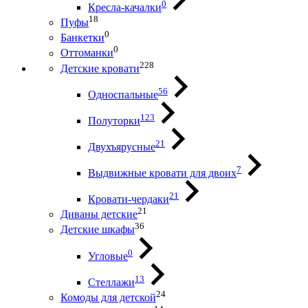
0
Кресла-качалки
18
Пуфы
0
Банкетки
0
Оттоманки
228
Детские кровати
56
Односпальные
123
Полуторки
21
Двухъярусные
7
Выдвижные кровати для двоих
21
Кровати-чердаки
21
Диваны детские
36
Детские шкафы
0
Угловые
13
Стеллажи
24
Комоды для детской