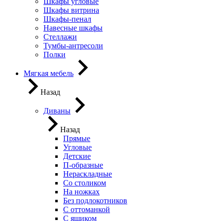
Шкафы угловые
Шкафы витрина
Шкафы-пенал
Навесные шкафы
Стеллажи
Тумбы-антресоли
Полки
Мягкая мебель
Назад
Диваны
Назад
Прямые
Угловые
Детские
П-образные
Нераскладные
Со столиком
На ножках
Без подлокотников
С оттоманкой
С ящиком