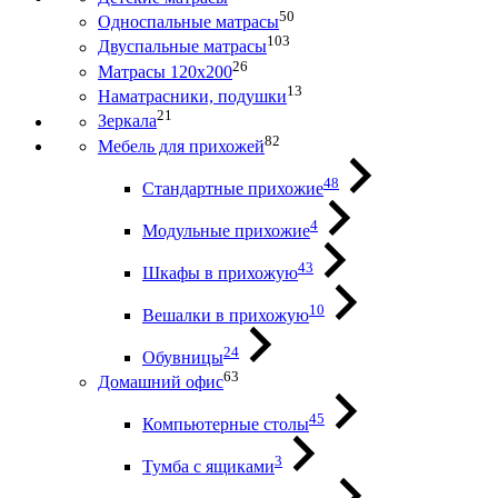
50
Односпальные матрасы
103
Двуспальные матрасы
26
Матрасы 120х200
13
Наматрасники, подушки
21
Зеркала
82
Мебель для прихожей
48
Стандартные прихожие
4
Модульные прихожие
43
Шкафы в прихожую
10
Вешалки в прихожую
24
Обувницы
63
Домашний офис
45
Компьютерные столы
3
Тумба с ящиками