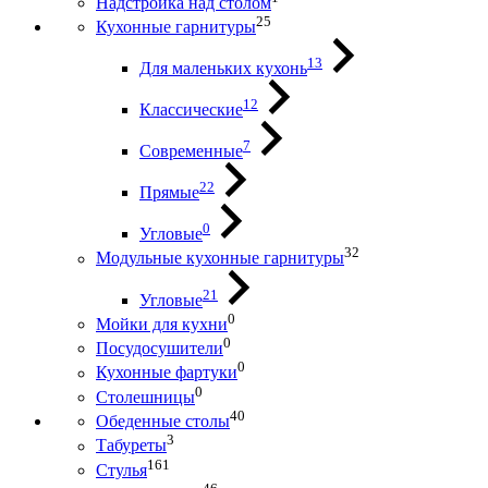
Надстройка над столом
25
Кухонные гарнитуры
13
Для маленьких кухонь
12
Классические
7
Современные
22
Прямые
0
Угловые
32
Модульные кухонные гарнитуры
21
Угловые
0
Мойки для кухни
0
Посудосушители
0
Кухонные фартуки
0
Столешницы
40
Обеденные столы
3
Табуреты
161
Стулья