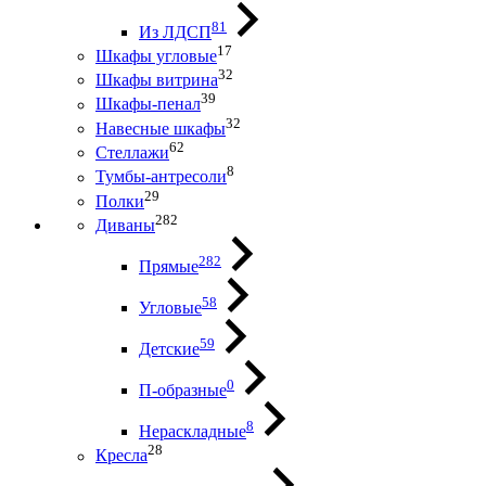
81
Из ЛДСП
17
Шкафы угловые
32
Шкафы витрина
39
Шкафы-пенал
32
Навесные шкафы
62
Стеллажи
8
Тумбы-антресоли
29
Полки
282
Диваны
282
Прямые
58
Угловые
59
Детские
0
П-образные
8
Нераскладные
28
Кресла