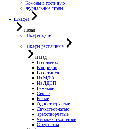
Комоды в гостиную
Журнальные столы
Шкафы
Назад
Шкафы-купе
Шкафы распашные
Назад
В спальню
В коридор
В гостиную
Из МДФ
Из ЛДСП
Бежевые
Серые
Белые
Одностворчатые
Двухстворчатые
Трехстворчатые
Четырехстворчатые
С зеркалом