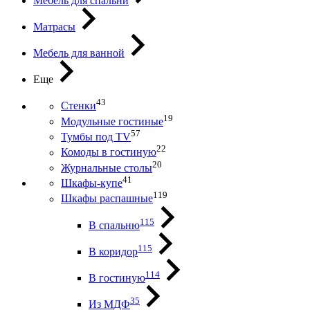
Мебель для спальни
Матрасы
Мебель для ванной
Еще
43
Стенки
19
Модульные гостиные
57
Тумбы под ТV
22
Комоды в гостиную
20
Журнальные столы
41
Шкафы-купе
119
Шкафы распашные
115
В спальню
115
В коридор
114
В гостиную
35
Из МДФ