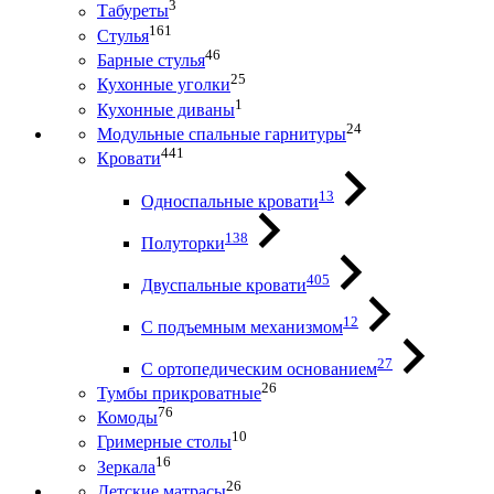
3
Табуреты
161
Стулья
46
Барные стулья
25
Кухонные уголки
1
Кухонные диваны
24
Модульные спальные гарнитуры
441
Кровати
13
Односпальные кровати
138
Полуторки
405
Двуспальные кровати
12
С подъемным механизмом
27
С ортопедическим основанием
26
Тумбы прикроватные
76
Комоды
10
Гримерные столы
16
Зеркала
26
Детские матрасы