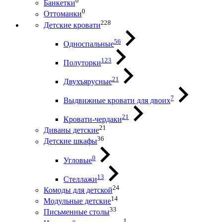
0
Банкетки
0
Оттоманки
228
Детские кровати
56
Односпальные
123
Полуторки
21
Двухъярусные
7
Выдвижные кровати для двоих
21
Кровати-чердаки
21
Диваны детские
36
Детские шкафы
0
Угловые
13
Стеллажи
24
Комоды для детской
14
Модульные детские
33
Письменные столы
1