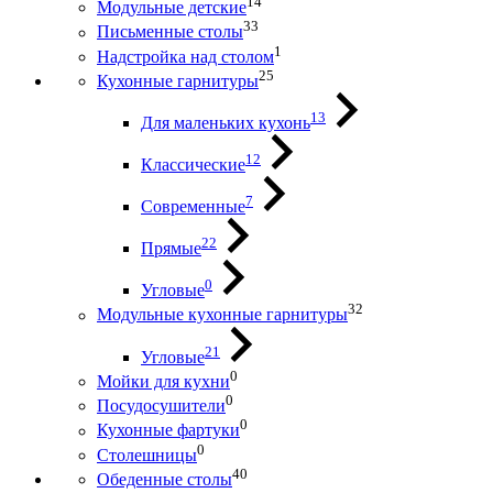
14
Модульные детские
33
Письменные столы
1
Надстройка над столом
25
Кухонные гарнитуры
13
Для маленьких кухонь
12
Классические
7
Современные
22
Прямые
0
Угловые
32
Модульные кухонные гарнитуры
21
Угловые
0
Мойки для кухни
0
Посудосушители
0
Кухонные фартуки
0
Столешницы
40
Обеденные столы