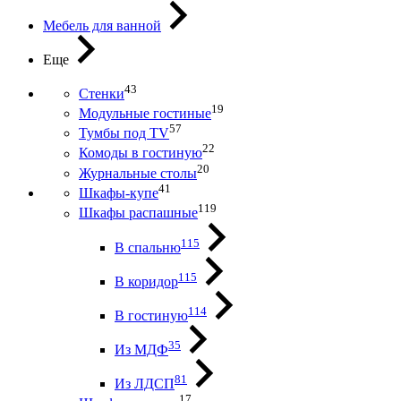
Мебель для ванной
Еще
43
Стенки
19
Модульные гостиные
57
Тумбы под ТV
22
Комоды в гостиную
20
Журнальные столы
41
Шкафы-купе
119
Шкафы распашные
115
В спальню
115
В коридор
114
В гостиную
35
Из МДФ
81
Из ЛДСП
17