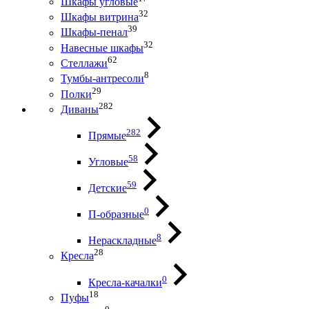
Шкафы угловые
32
Шкафы витрина
39
Шкафы-пенал
32
Навесные шкафы
62
Стеллажи
8
Тумбы-антресоли
29
Полки
282
Диваны
282
Прямые
58
Угловые
59
Детские
0
П-образные
8
Нераскладные
28
Кресла
0
Кресла-качалки
18
Пуфы