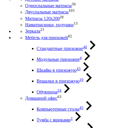
50
Односпальные матрасы
103
Двуспальные матрасы
26
Матрасы 120х200
13
Наматрасники, подушки
21
Зеркала
82
Мебель для прихожей
48
Стандартные прихожие
4
Модульные прихожие
43
Шкафы в прихожую
10
Вешалки в прихожую
24
Обувницы
63
Домашний офис
45
Компьютерные столы
3
Тумба с ящиками