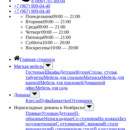
8 (800) 707-89-04
+7 (967) 909-04-40
+7 (967) 909-04-40
Понедельник
09:00 — 21:00
Вторник
09:00 — 21:00
Среда
09:00 — 21:00
Четверг
09:00 — 21:00
Пятница
09:00 — 21:00
Суббота
10:00 — 20:00
Воскресенье
10:00 — 20:00
Главная страница
Мягкая мебель
Гостиные
Шкафы
Детские
Кухни
Столы, стулья,
табуреты
Мебель для спальни
Матрасы
Мебель для
ванной
Мебель для прихожей
Домашний
офис
Мебель для сада
Диваны
Кресла
Пуфы
Банкетки
Оттоманки
Нераскладные диваны в Ноябрьске
Прямые
Угловые
Детские
П-
образные
Нераскладные
Со столиком
На ножках
Без
подлокотников
С оттоманкой
С ящиком
В стиле
минимализм
В современном стиле
В классическом