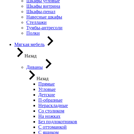
Шкафы угловые
Шкафы витрина
Шкафы-пенал
Навесные шкафы
Стеллажи
Тумбы-антресоли
Полки
Мягкая мебель
Назад
Диваны
Назад
Прямые
Угловые
Детские
П-образные
Нераскладные
Со столиком
На ножках
Без подлокотников
С оттоманкой
С ящиком