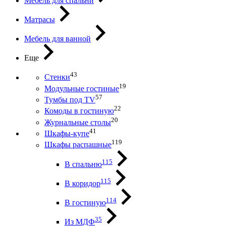
Мебель для спальни
Матрасы
Мебель для ванной
Еще
43
Стенки
19
Модульные гостиные
57
Тумбы под ТV
22
Комоды в гостиную
20
Журнальные столы
41
Шкафы-купе
119
Шкафы распашные
115
В спальню
115
В коридор
114
В гостиную
35
Из МДФ