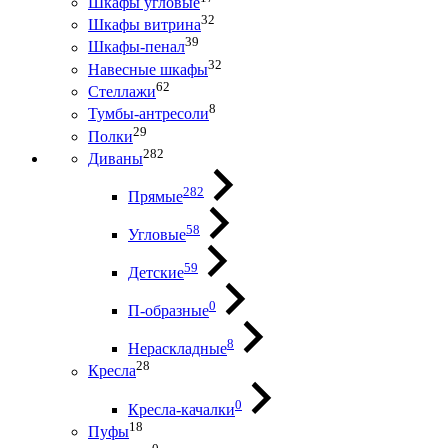
Шкафы угловые
32
Шкафы витрина
39
Шкафы-пенал
32
Навесные шкафы
62
Стеллажи
8
Тумбы-антресоли
29
Полки
282
Диваны
282
Прямые
58
Угловые
59
Детские
0
П-образные
8
Нераскладные
28
Кресла
0
Кресла-качалки
18
Пуфы