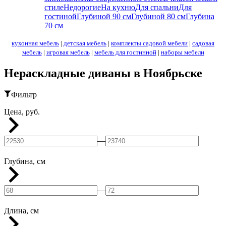
стиле
Недорогие
На кухню
Для спальни
Для
гостиной
Глубиной 90 см
Глубиной 80 см
Глубина
70 см
кухонная мебель
|
детская мебель
|
комплекты садовой мебели
|
садовая
мебель
|
игровая мебель
|
мебель для гостинной
|
наборы мебели
Нераскладные диваны в Ноябрьске
Фильтр
Цена, руб.
—
Глубина, см
—
Длина, см