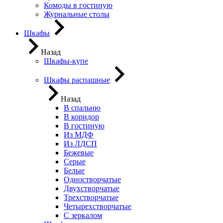
Комоды в гостиную
Журнальные столы
Шкафы
Назад
Шкафы-купе
Шкафы распашные
Назад
В спальню
В коридор
В гостиную
Из МДФ
Из ЛДСП
Бежевые
Серые
Белые
Одностворчатые
Двухстворчатые
Трехстворчатые
Четырехстворчатые
С зеркалом