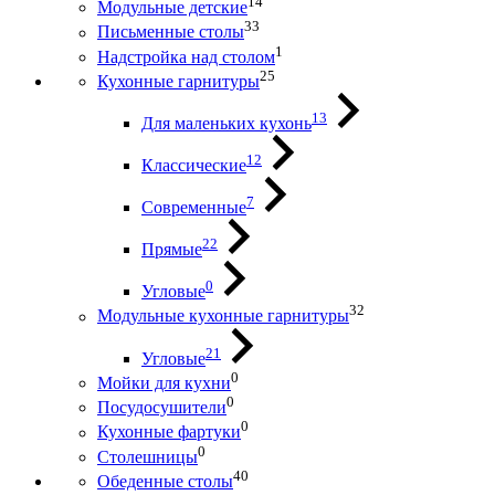
14
Модульные детские
33
Письменные столы
1
Надстройка над столом
25
Кухонные гарнитуры
13
Для маленьких кухонь
12
Классические
7
Современные
22
Прямые
0
Угловые
32
Модульные кухонные гарнитуры
21
Угловые
0
Мойки для кухни
0
Посудосушители
0
Кухонные фартуки
0
Столешницы
40
Обеденные столы