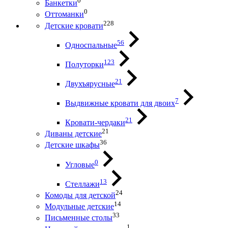
0
Банкетки
0
Оттоманки
228
Детские кровати
56
Односпальные
123
Полуторки
21
Двухъярусные
7
Выдвижные кровати для двоих
21
Кровати-чердаки
21
Диваны детские
36
Детские шкафы
0
Угловые
13
Стеллажи
24
Комоды для детской
14
Модульные детские
33
Письменные столы
1