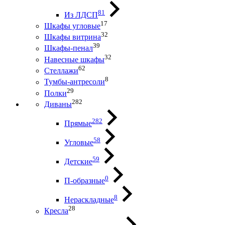
81
Из ЛДСП
17
Шкафы угловые
32
Шкафы витрина
39
Шкафы-пенал
32
Навесные шкафы
62
Стеллажи
8
Тумбы-антресоли
29
Полки
282
Диваны
282
Прямые
58
Угловые
59
Детские
0
П-образные
8
Нераскладные
28
Кресла