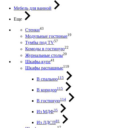
Мебель для ванной
Еще
43
Стенки
19
Модульные гостиные
57
Тумбы под ТV
22
Комоды в гостиную
20
Журнальные столы
41
Шкафы-купе
119
Шкафы распашные
115
В спальню
115
В коридор
114
В гостиную
35
Из МДФ
81
Из ЛДСП
17