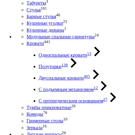
3
Табуреты
161
Стулья
46
Барные стулья
25
Кухонные уголки
1
Кухонные диваны
24
Модульные спальные гарнитуры
441
Кровати
13
Односпальные кровати
138
Полуторки
405
Двуспальные кровати
12
С подъемным механизмом
27
С ортопедическим основанием
26
Тумбы прикроватные
76
Комоды
10
Гримерные столы
16
Зеркала
26
Детские матрасы