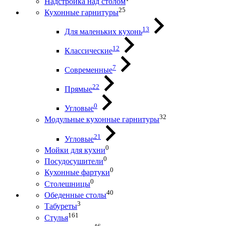
Надстройка над столом
25
Кухонные гарнитуры
13
Для маленьких кухонь
12
Классические
7
Современные
22
Прямые
0
Угловые
32
Модульные кухонные гарнитуры
21
Угловые
0
Мойки для кухни
0
Посудосушители
0
Кухонные фартуки
0
Столешницы
40
Обеденные столы
3
Табуреты
161
Стулья