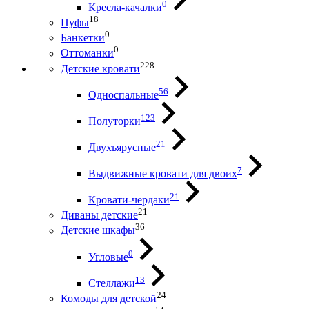
0
Кресла-качалки
18
Пуфы
0
Банкетки
0
Оттоманки
228
Детские кровати
56
Односпальные
123
Полуторки
21
Двухъярусные
7
Выдвижные кровати для двоих
21
Кровати-чердаки
21
Диваны детские
36
Детские шкафы
0
Угловые
13
Стеллажи
24
Комоды для детской