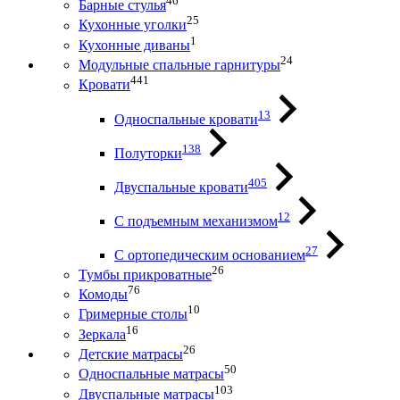
46
Барные стулья
25
Кухонные уголки
1
Кухонные диваны
24
Модульные спальные гарнитуры
441
Кровати
13
Односпальные кровати
138
Полуторки
405
Двуспальные кровати
12
С подъемным механизмом
27
С ортопедическим основанием
26
Тумбы прикроватные
76
Комоды
10
Гримерные столы
16
Зеркала
26
Детские матрасы
50
Односпальные матрасы
103
Двуспальные матрасы