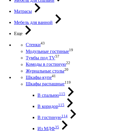
Мебель для спальни
Матрасы
Мебель для ванной
Еще
43
Стенки
19
Модульные гостиные
57
Тумбы под ТV
22
Комоды в гостиную
20
Журнальные столы
41
Шкафы-купе
119
Шкафы распашные
115
В спальню
115
В коридор
114
В гостиную
35
Из МДФ