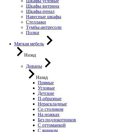
Шкафы угловые
Шкафы витрина
Шкафы-пенал
Навесные шкафы
Стеллажи
Тумбы-антресоли
Полки
Мягкая мебель
Назад
Диваны
Назад
Прямые
Угловые
Детские
П-образные
Нераскладные
Со столиком
На ножках
Без подлокотников
С оттоманкой
С ящиком