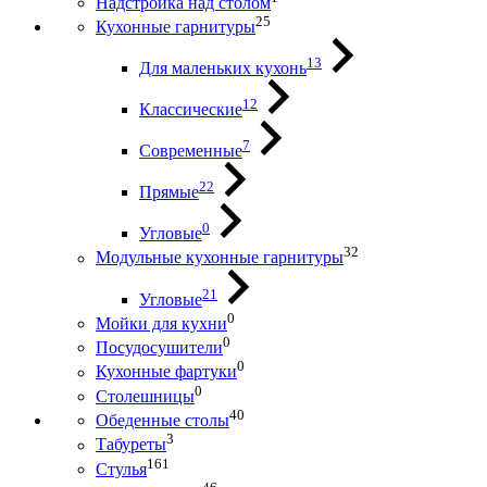
Надстройка над столом
25
Кухонные гарнитуры
13
Для маленьких кухонь
12
Классические
7
Современные
22
Прямые
0
Угловые
32
Модульные кухонные гарнитуры
21
Угловые
0
Мойки для кухни
0
Посудосушители
0
Кухонные фартуки
0
Столешницы
40
Обеденные столы
3
Табуреты
161
Стулья