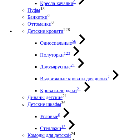
0
Кресла-качалки
18
Пуфы
0
Банкетки
0
Оттоманки
228
Детские кровати
56
Односпальные
123
Полуторки
21
Двухъярусные
7
Выдвижные кровати для двоих
21
Кровати-чердаки
21
Диваны детские
36
Детские шкафы
0
Угловые
13
Стеллажи
24
Комоды для детской