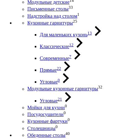
14
Модульные детские
33
Письменные столы
1
Надстройка над столом
25
Кухонные гарнитуры
13
Для маленьких кухонь
12
Классические
7
Современные
22
Прямые
0
Угловые
32
Модульные кухонные гарнитуры
21
Угловые
0
Мойки для кухни
0
Посудосушители
0
Кухонные фартуки
0
Столешницы
40
Обеденные столы