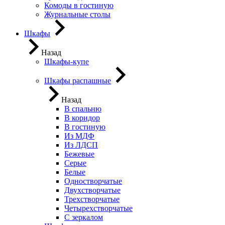
Комоды в гостиную
Журнальные столы
Шкафы
Назад
Шкафы-купе
Шкафы распашные
Назад
В спальню
В коридор
В гостиную
Из МДФ
Из ЛДСП
Бежевые
Серые
Белые
Одностворчатые
Двухстворчатые
Трехстворчатые
Четырехстворчатые
С зеркалом