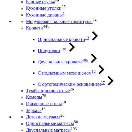
46
Барные стулья
25
Кухонные уголки
1
Кухонные диваны
24
Модульные спальные гарнитуры
441
Кровати
13
Односпальные кровати
138
Полуторки
405
Двуспальные кровати
12
С подъемным механизмом
27
С ортопедическим основанием
26
Тумбы прикроватные
76
Комоды
10
Гримерные столы
16
Зеркала
26
Детские матрасы
50
Односпальные матрасы
103
Двуспальные матрасы