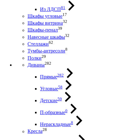
81
Из ЛДСП
17
Шкафы угловые
32
Шкафы витрина
39
Шкафы-пенал
32
Навесные шкафы
62
Стеллажи
8
Тумбы-антресоли
29
Полки
282
Диваны
282
Прямые
58
Угловые
59
Детские
0
П-образные
8
Нераскладные
28
Кресла