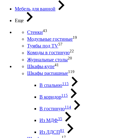
Мебель для ванной
Еще
43
Стенки
19
Модульные гостиные
57
Тумбы под ТV
22
Комоды в гостиную
20
Журнальные столы
41
Шкафы-купе
119
Шкафы распашные
115
В спальню
115
В коридор
114
В гостиную
35
Из МДФ
81
Из ЛДСП
17