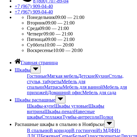
8 (800) 707-89-04
+7 (967) 909-04-40
+7 (967) 909-04-40
Понедельник
09:00 — 21:00
Вторник
09:00 — 21:00
Среда
09:00 — 21:00
Четверг
09:00 — 21:00
Пятница
09:00 — 21:00
Суббота
10:00 — 20:00
Воскресенье
10:00 — 20:00
Главная страница
Шкафы
Гостиные
Мягкая мебель
Детские
Кухни
Столы,
стулья, табуреты
Мебель для
спальни
Матрасы
Мебель для ванной
Мебель для
прихожей
Домашний офис
Мебель для сада
Шкафы распашные
Шкафы-купе
Шкафы угловые
Шкафы
витрина
Шкафы-пенал
Навесные
шкафы
Стеллажи
Тумбы-антресоли
Полки
Распашные шкафы в спальню в Ноябрьске
В спальню
В коридор
В гостиную
Из МДФ
Из
ЛДСП
Бежевые
Серые
Белые
Одностворчатые
Двухст