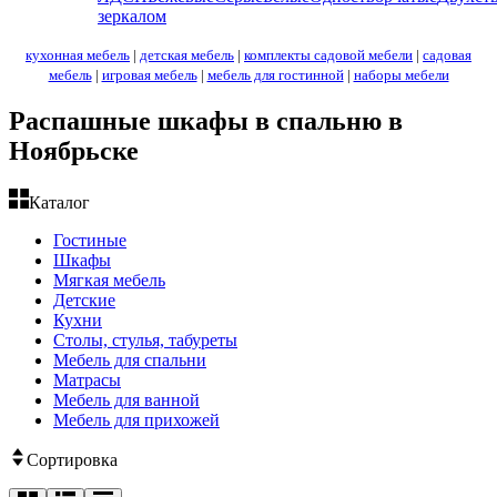
зеркалом
кухонная мебель
|
детская мебель
|
комплекты садовой мебели
|
садовая
мебель
|
игровая мебель
|
мебель для гостинной
|
наборы мебели
Распашные шкафы в спальню в
Ноябрьске
Каталог
Гостиные
Шкафы
Мягкая мебель
Детские
Кухни
Столы, стулья, табуреты
Мебель для спальни
Матрасы
Мебель для ванной
Мебель для прихожей
Сортировка