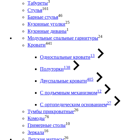
3
Табуреты
161
Стулья
46
Барные стулья
25
Кухонные уголки
1
Кухонные диваны
24
Модульные спальные гарнитуры
441
Кровати
13
Односпальные кровати
138
Полуторки
405
Двуспальные кровати
12
С подъемным механизмом
27
С ортопедическим основанием
26
Тумбы прикроватные
76
Комоды
10
Гримерные столы
16
Зеркала
26
Детские матрасы