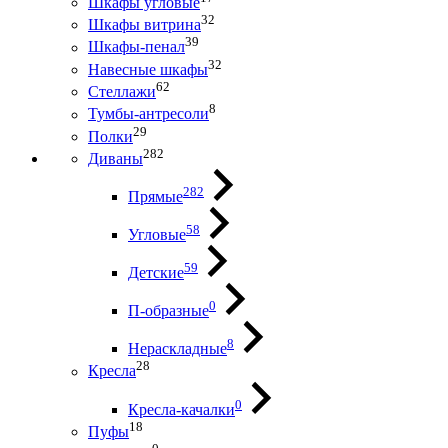
Шкафы угловые
32
Шкафы витрина
39
Шкафы-пенал
32
Навесные шкафы
62
Стеллажи
8
Тумбы-антресоли
29
Полки
282
Диваны
282
Прямые
58
Угловые
59
Детские
0
П-образные
8
Нераскладные
28
Кресла
0
Кресла-качалки
18
Пуфы