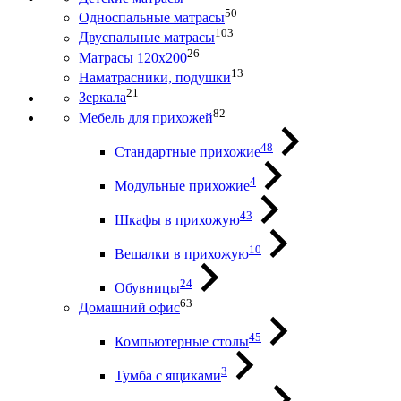
50
Односпальные матрасы
103
Двуспальные матрасы
26
Матрасы 120х200
13
Наматрасники, подушки
21
Зеркала
82
Мебель для прихожей
48
Стандартные прихожие
4
Модульные прихожие
43
Шкафы в прихожую
10
Вешалки в прихожую
24
Обувницы
63
Домашний офис
45
Компьютерные столы
3
Тумба с ящиками