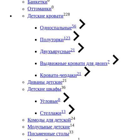
0
Банкетки
0
Оттоманки
228
Детские кровати
56
Односпальные
123
Полуторки
21
Двухъярусные
7
Выдвижные кровати для двоих
21
Кровати-чердаки
21
Диваны детские
36
Детские шкафы
0
Угловые
13
Стеллажи
24
Комоды для детской
14
Модульные детские
33
Письменные столы
1