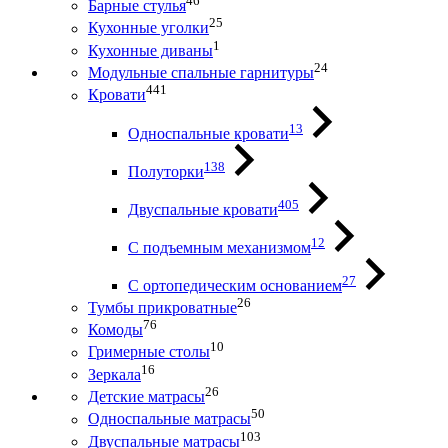
46
Барные стулья
25
Кухонные уголки
1
Кухонные диваны
24
Модульные спальные гарнитуры
441
Кровати
13
Односпальные кровати
138
Полуторки
405
Двуспальные кровати
12
С подъемным механизмом
27
С ортопедическим основанием
26
Тумбы прикроватные
76
Комоды
10
Гримерные столы
16
Зеркала
26
Детские матрасы
50
Односпальные матрасы
103
Двуспальные матрасы