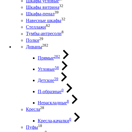
Шкафы угловые
32
Шкафы витрина
39
Шкафы-пенал
32
Навесные шкафы
62
Стеллажи
8
Тумбы-антресоли
29
Полки
282
Диваны
282
Прямые
58
Угловые
59
Детские
0
П-образные
8
Нераскладные
28
Кресла
0
Кресла-качалки
18
Пуфы