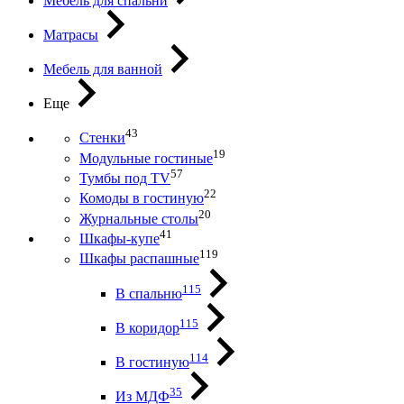
Мебель для спальни
Матрасы
Мебель для ванной
Еще
43
Стенки
19
Модульные гостиные
57
Тумбы под ТV
22
Комоды в гостиную
20
Журнальные столы
41
Шкафы-купе
119
Шкафы распашные
115
В спальню
115
В коридор
114
В гостиную
35
Из МДФ