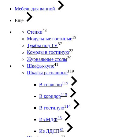
Мебель для ванной
Еще
43
Стенки
19
Модульные гостиные
57
Тумбы под ТV
22
Комоды в гостиную
20
Журнальные столы
41
Шкафы-купе
119
Шкафы распашные
115
В спальню
115
В коридор
114
В гостиную
35
Из МДФ
81
Из ЛДСП
17