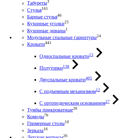
3
Табуреты
161
Стулья
46
Барные стулья
25
Кухонные уголки
1
Кухонные диваны
24
Модульные спальные гарнитуры
441
Кровати
13
Односпальные кровати
138
Полуторки
405
Двуспальные кровати
12
С подъемным механизмом
27
С ортопедическим основанием
26
Тумбы прикроватные
76
Комоды
10
Гримерные столы
16
Зеркала
26
Детские матрасы