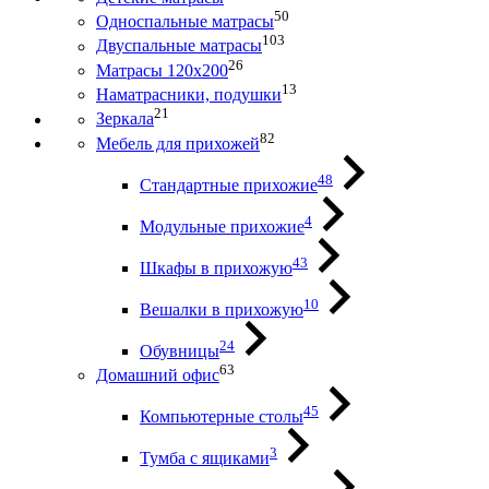
50
Односпальные матрасы
103
Двуспальные матрасы
26
Матрасы 120х200
13
Наматрасники, подушки
21
Зеркала
82
Мебель для прихожей
48
Стандартные прихожие
4
Модульные прихожие
43
Шкафы в прихожую
10
Вешалки в прихожую
24
Обувницы
63
Домашний офис
45
Компьютерные столы
3
Тумба с ящиками