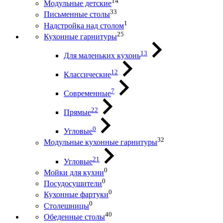
14
Модульные детские
33
Письменные столы
1
Надстройка над столом
25
Кухонные гарнитуры
13
Для маленьких кухонь
12
Классические
7
Современные
22
Прямые
0
Угловые
32
Модульные кухонные гарнитуры
21
Угловые
0
Мойки для кухни
0
Посудосушители
0
Кухонные фартуки
0
Столешницы
40
Обеденные столы