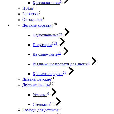
0
Кресла-качалки
18
Пуфы
0
Банкетки
0
Оттоманки
228
Детские кровати
56
Односпальные
123
Полуторки
21
Двухъярусные
7
Выдвижные кровати для двоих
21
Кровати-чердаки
21
Диваны детские
36
Детские шкафы
0
Угловые
13
Стеллажи
24
Комоды для детской