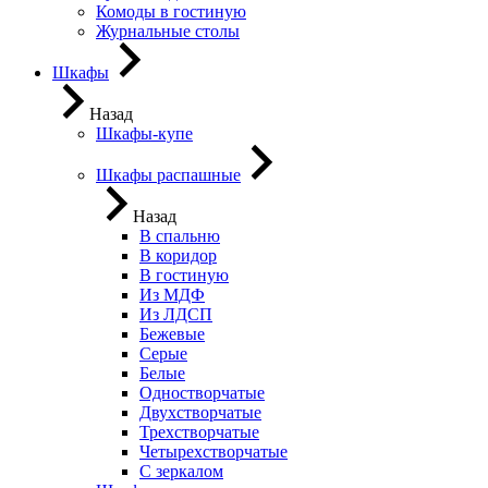
Комоды в гостиную
Журнальные столы
Шкафы
Назад
Шкафы-купе
Шкафы распашные
Назад
В спальню
В коридор
В гостиную
Из МДФ
Из ЛДСП
Бежевые
Серые
Белые
Одностворчатые
Двухстворчатые
Трехстворчатые
Четырехстворчатые
С зеркалом