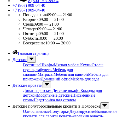
8 (800) 707-89-04
+7 (967) 909-04-40
+7 (967) 909-04-40
Понедельник
09:00 — 21:00
Вторник
09:00 — 21:00
Среда
09:00 — 21:00
Четверг
09:00 — 21:00
Пятница
09:00 — 21:00
Суббота
10:00 — 20:00
Воскресенье
10:00 — 20:00
Главная страница
Детские
Гостиные
Шкафы
Мягкая мебель
Кухни
Столы,
стулья, табуреты
Мебель для
спальни
Матрасы
Мебель для ванной
Мебель для
прихожей
Домашний офис
Мебель для сада
Детские кровати
Диваны детские
Детские шкафы
Комоды для
детской
Модульные детские
Письменные
столы
Надстройка над столом
Детские полутороспальные кровати в Ноябрьске
Односпальные
Полуторки
Двухъярусные
Выдвижны
кровати для двоих
Кровати-чердаки
Кровати-