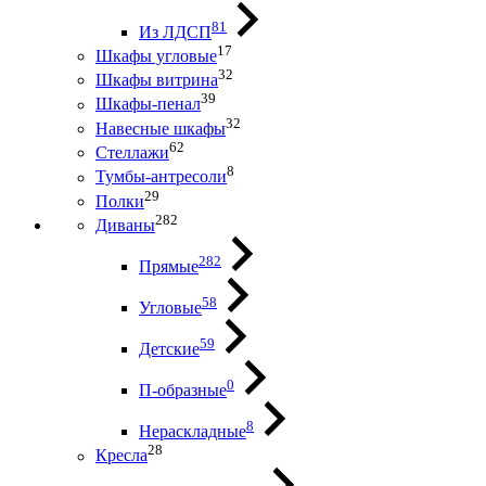
81
Из ЛДСП
17
Шкафы угловые
32
Шкафы витрина
39
Шкафы-пенал
32
Навесные шкафы
62
Стеллажи
8
Тумбы-антресоли
29
Полки
282
Диваны
282
Прямые
58
Угловые
59
Детские
0
П-образные
8
Нераскладные
28
Кресла