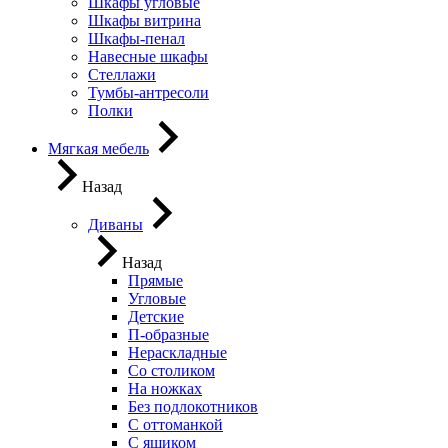
Шкафы угловые
Шкафы витрина
Шкафы-пенал
Навесные шкафы
Стеллажи
Тумбы-антресоли
Полки
Мягкая мебель
Назад
Диваны
Назад
Прямые
Угловые
Детские
П-образные
Нераскладные
Со столиком
На ножках
Без подлокотников
С оттоманкой
С ящиком