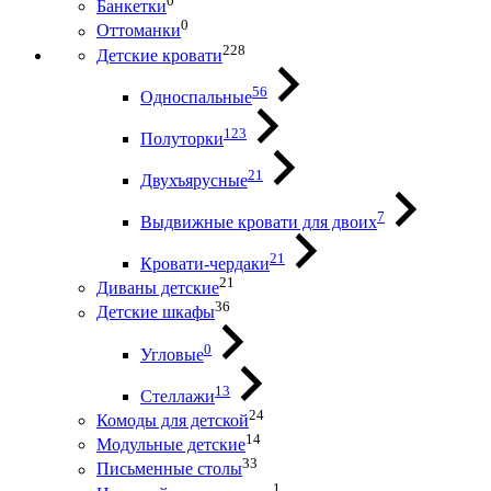
0
Банкетки
0
Оттоманки
228
Детские кровати
56
Односпальные
123
Полуторки
21
Двухъярусные
7
Выдвижные кровати для двоих
21
Кровати-чердаки
21
Диваны детские
36
Детские шкафы
0
Угловые
13
Стеллажи
24
Комоды для детской
14
Модульные детские
33
Письменные столы
1