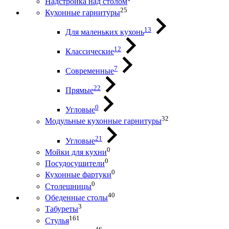
Надстройка над столом
25
Кухонные гарнитуры
13
Для маленьких кухонь
12
Классические
7
Современные
22
Прямые
0
Угловые
32
Модульные кухонные гарнитуры
21
Угловые
0
Мойки для кухни
0
Посудосушители
0
Кухонные фартуки
0
Столешницы
40
Обеденные столы
3
Табуреты
161
Стулья