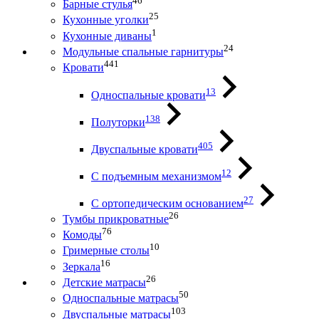
46
Барные стулья
25
Кухонные уголки
1
Кухонные диваны
24
Модульные спальные гарнитуры
441
Кровати
13
Односпальные кровати
138
Полуторки
405
Двуспальные кровати
12
С подъемным механизмом
27
С ортопедическим основанием
26
Тумбы прикроватные
76
Комоды
10
Гримерные столы
16
Зеркала
26
Детские матрасы
50
Односпальные матрасы
103
Двуспальные матрасы