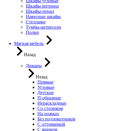
Шкафы угловые
Шкафы витрина
Шкафы-пенал
Навесные шкафы
Стеллажи
Тумбы-антресоли
Полки
Мягкая мебель
Назад
Диваны
Назад
Прямые
Угловые
Детские
П-образные
Нераскладные
Со столиком
На ножках
Без подлокотников
С оттоманкой
С ящиком