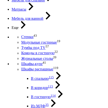
Мебель для спальни
Матрасы
Мебель для ванной
Еще
43
Стенки
19
Модульные гостиные
57
Тумбы под ТV
22
Комоды в гостиную
20
Журнальные столы
41
Шкафы-купе
119
Шкафы распашные
115
В спальню
115
В коридор
114
В гостиную
35
Из МДФ