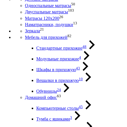
50
Односпальные матрасы
103
Двуспальные матрасы
26
Матрасы 120х200
13
Наматрасники, подушки
21
Зеркала
82
Мебель для прихожей
48
Стандартные прихожие
4
Модульные прихожие
43
Шкафы в прихожую
10
Вешалки в прихожую
24
Обувницы
63
Домашний офис
45
Компьютерные столы
3
Тумба с ящиками