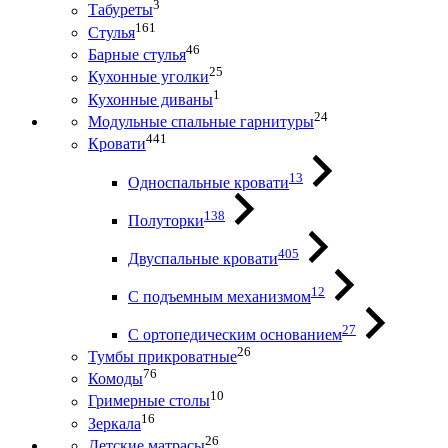
3
Табуреты
161
Стулья
46
Барные стулья
25
Кухонные уголки
1
Кухонные диваны
24
Модульные спальные гарнитуры
441
Кровати
13
Односпальные кровати
138
Полуторки
405
Двуспальные кровати
12
С подъемным механизмом
27
С ортопедическим основанием
26
Тумбы прикроватные
76
Комоды
10
Гримерные столы
16
Зеркала
26
Детские матрасы