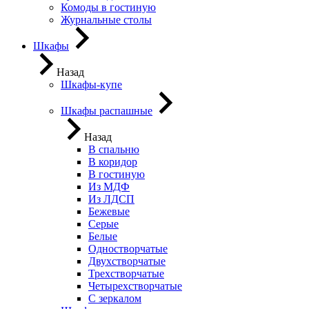
Комоды в гостиную
Журнальные столы
Шкафы
Назад
Шкафы-купе
Шкафы распашные
Назад
В спальню
В коридор
В гостиную
Из МДФ
Из ЛДСП
Бежевые
Серые
Белые
Одностворчатые
Двухстворчатые
Трехстворчатые
Четырехстворчатые
С зеркалом