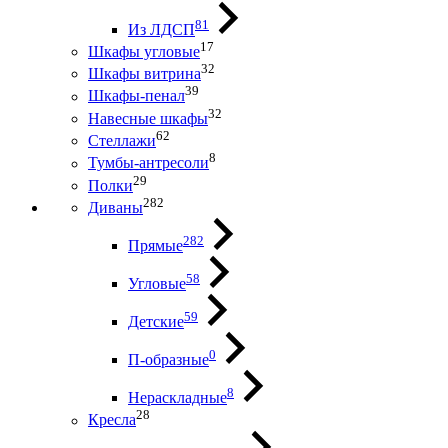
81
Из ЛДСП
17
Шкафы угловые
32
Шкафы витрина
39
Шкафы-пенал
32
Навесные шкафы
62
Стеллажи
8
Тумбы-антресоли
29
Полки
282
Диваны
282
Прямые
58
Угловые
59
Детские
0
П-образные
8
Нераскладные
28
Кресла