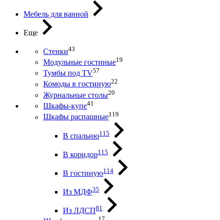
Мебель для ванной
Еще
43
Стенки
19
Модульные гостиные
57
Тумбы под ТV
22
Комоды в гостиную
20
Журнальные столы
41
Шкафы-купе
119
Шкафы распашные
115
В спальню
115
В коридор
114
В гостиную
35
Из МДФ
81
Из ЛДСП
17