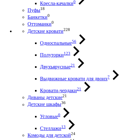
0
Кресла-качалки
18
Пуфы
0
Банкетки
0
Оттоманки
228
Детские кровати
56
Односпальные
123
Полуторки
21
Двухъярусные
7
Выдвижные кровати для двоих
21
Кровати-чердаки
21
Диваны детские
36
Детские шкафы
0
Угловые
13
Стеллажи
24
Комоды для детской