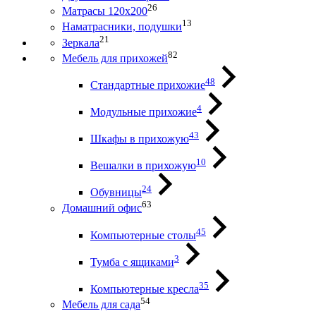
26
Матрасы 120х200
13
Наматрасники, подушки
21
Зеркала
82
Мебель для прихожей
48
Стандартные прихожие
4
Модульные прихожие
43
Шкафы в прихожую
10
Вешалки в прихожую
24
Обувницы
63
Домашний офис
45
Компьютерные столы
3
Тумба с ящиками
35
Компьютерные кресла
54
Мебель для сада