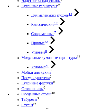
Надстройка над столом
25
Кухонные гарнитуры
13
Для маленьких кухонь
12
Классические
7
Современные
22
Прямые
0
Угловые
32
Модульные кухонные гарнитуры
21
Угловые
0
Мойки для кухни
0
Посудосушители
0
Кухонные фартуки
0
Столешницы
40
Обеденные столы
3
Табуреты
161
Стулья