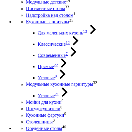
14
Модульные детские
33
Письменные столы
1
Надстройка над столом
25
Кухонные гарнитуры
13
Для маленьких кухонь
12
Классические
7
Современные
22
Прямые
0
Угловые
32
Модульные кухонные гарнитуры
21
Угловые
0
Мойки для кухни
0
Посудосушители
0
Кухонные фартуки
0
Столешницы
40
Обеденные столы