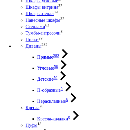
Шкафы угловые
32
Шкафы витрина
39
Шкафы-пенал
32
Навесные шкафы
62
Стеллажи
8
Тумбы-антресоли
29
Полки
282
Диваны
282
Прямые
58
Угловые
59
Детские
0
П-образные
8
Нераскладные
28
Кресла
0
Кресла-качалки
18
Пуфы