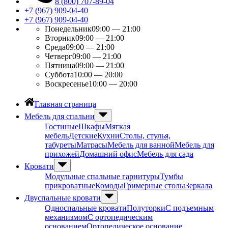
8 (800) 707-89-04
+7 (967) 909-04-40
+7 (967) 909-04-40
Понедельник
09:00 — 21:00
Вторник
09:00 — 21:00
Среда
09:00 — 21:00
Четверг
09:00 — 21:00
Пятница
09:00 — 21:00
Суббота
10:00 — 20:00
Воскресенье
10:00 — 20:00
Главная страница
Мебель для спальни
Гостиные
Шкафы
Мягкая
мебель
Детские
Кухни
Столы, стулья,
табуреты
Матрасы
Мебель для ванной
Мебель для
прихожей
Домашний офис
Мебель для сада
Кровати
Модульные спальные гарнитуры
Тумбы
прикроватные
Комоды
Гримерные столы
Зеркала
Двуспальные кровати
Односпальные кровати
Полуторки
С подъемным
механизмом
С ортопедическим
основанием
Ортопедическое основание