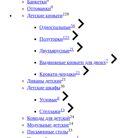
0
Банкетки
0
Оттоманки
228
Детские кровати
56
Односпальные
123
Полуторки
21
Двухъярусные
7
Выдвижные кровати для двоих
21
Кровати-чердаки
21
Диваны детские
36
Детские шкафы
0
Угловые
13
Стеллажи
24
Комоды для детской
14
Модульные детские
33
Письменные столы
1