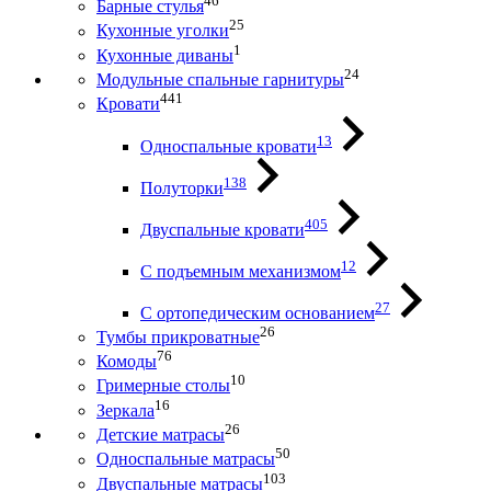
46
Барные стулья
25
Кухонные уголки
1
Кухонные диваны
24
Модульные спальные гарнитуры
441
Кровати
13
Односпальные кровати
138
Полуторки
405
Двуспальные кровати
12
С подъемным механизмом
27
С ортопедическим основанием
26
Тумбы прикроватные
76
Комоды
10
Гримерные столы
16
Зеркала
26
Детские матрасы
50
Односпальные матрасы
103
Двуспальные матрасы