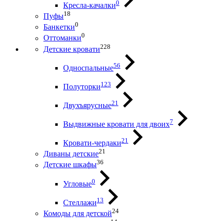
0
Кресла-качалки
18
Пуфы
0
Банкетки
0
Оттоманки
228
Детские кровати
56
Односпальные
123
Полуторки
21
Двухъярусные
7
Выдвижные кровати для двоих
21
Кровати-чердаки
21
Диваны детские
36
Детские шкафы
0
Угловые
13
Стеллажи
24
Комоды для детской