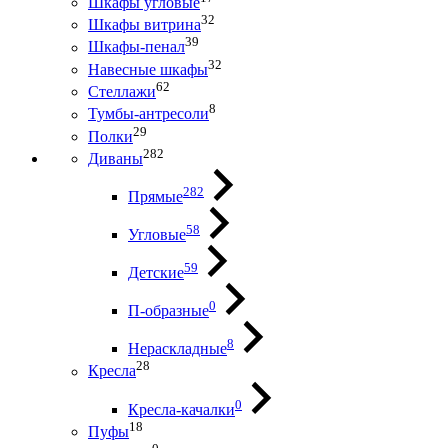
Шкафы угловые
32
Шкафы витрина
39
Шкафы-пенал
32
Навесные шкафы
62
Стеллажи
8
Тумбы-антресоли
29
Полки
282
Диваны
282
Прямые
58
Угловые
59
Детские
0
П-образные
8
Нераскладные
28
Кресла
0
Кресла-качалки
18
Пуфы