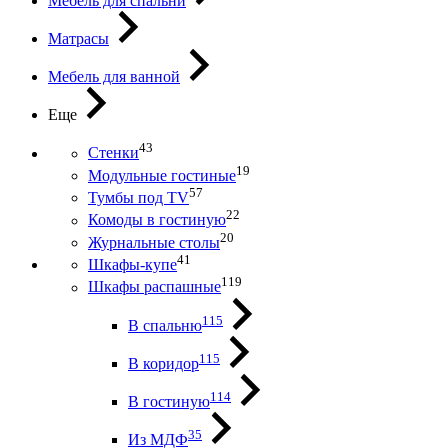
Мебель для спальни
Матрасы
Мебель для ванной
Еще
43
Стенки
19
Модульные гостиные
57
Тумбы под ТV
22
Комоды в гостиную
20
Журнальные столы
41
Шкафы-купе
119
Шкафы распашные
115
В спальню
115
В коридор
114
В гостиную
35
Из МДФ