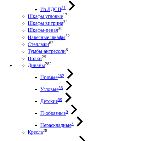
81
Из ЛДСП
17
Шкафы угловые
32
Шкафы витрина
39
Шкафы-пенал
32
Навесные шкафы
62
Стеллажи
8
Тумбы-антресоли
29
Полки
282
Диваны
282
Прямые
58
Угловые
59
Детские
0
П-образные
8
Нераскладные
28
Кресла