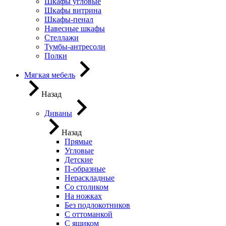
Шкафы угловые
Шкафы витрина
Шкафы-пенал
Навесные шкафы
Стеллажи
Тумбы-антресоли
Полки
Мягкая мебель
Назад
Диваны
Назад
Прямые
Угловые
Детские
П-образные
Нераскладные
Со столиком
На ножках
Без подлокотников
С оттоманкой
С ящиком