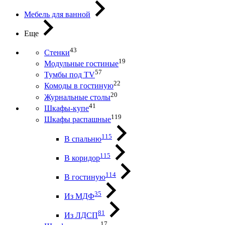
Мебель для ванной
Еще
43
Стенки
19
Модульные гостиные
57
Тумбы под ТV
22
Комоды в гостиную
20
Журнальные столы
41
Шкафы-купе
119
Шкафы распашные
115
В спальню
115
В коридор
114
В гостиную
35
Из МДФ
81
Из ЛДСП
17