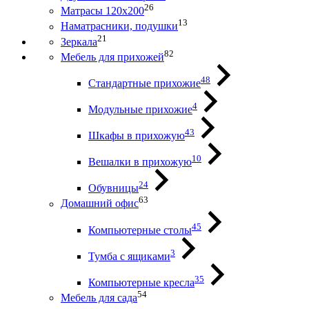
26
Матрасы 120х200
13
Наматрасники, подушки
21
Зеркала
82
Мебель для прихожей
48
Стандартные прихожие
4
Модульные прихожие
43
Шкафы в прихожую
10
Вешалки в прихожую
24
Обувницы
63
Домашний офис
45
Компьютерные столы
3
Тумба с ящиками
35
Компьютерные кресла
54
Мебель для сада