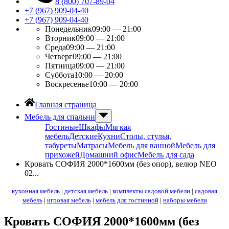
8 (800) 707-89-04
+7 (967) 909-04-40
+7 (967) 909-04-40
Понедельник
09:00 — 21:00
Вторник
09:00 — 21:00
Среда
09:00 — 21:00
Четверг
09:00 — 21:00
Пятница
09:00 — 21:00
Суббота
10:00 — 20:00
Воскресенье
10:00 — 20:00
Главная страница
Мебель для спальни
Гостиные
Шкафы
Мягкая
мебель
Детские
Кухни
Столы, стулья,
табуреты
Матрасы
Мебель для ванной
Мебель для
прихожей
Домашний офис
Мебель для сада
Кровать СОФИЯ 2000*1600мм (без опор), велюр NEO
02...
кухонная мебель
|
детская мебель
|
комплекты садовой мебели
|
садовая
мебель
|
игровая мебель
|
мебель для гостинной
|
наборы мебели
Кровать СОФИЯ 2000*1600мм (без