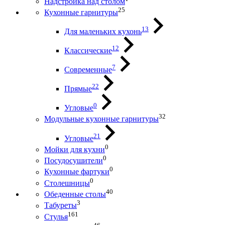
Надстройка над столом
25
Кухонные гарнитуры
13
Для маленьких кухонь
12
Классические
7
Современные
22
Прямые
0
Угловые
32
Модульные кухонные гарнитуры
21
Угловые
0
Мойки для кухни
0
Посудосушители
0
Кухонные фартуки
0
Столешницы
40
Обеденные столы
3
Табуреты
161
Стулья