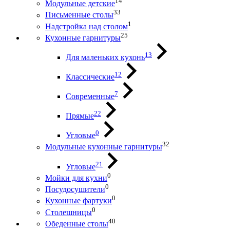
14
Модульные детские
33
Письменные столы
1
Надстройка над столом
25
Кухонные гарнитуры
13
Для маленьких кухонь
12
Классические
7
Современные
22
Прямые
0
Угловые
32
Модульные кухонные гарнитуры
21
Угловые
0
Мойки для кухни
0
Посудосушители
0
Кухонные фартуки
0
Столешницы
40
Обеденные столы