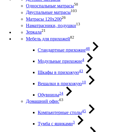
50
Односпальные матрасы
103
Двуспальные матрасы
26
Матрасы 120х200
13
Наматрасники, подушки
21
Зеркала
82
Мебель для прихожей
48
Стандартные прихожие
4
Модульные прихожие
43
Шкафы в прихожую
10
Вешалки в прихожую
24
Обувницы
63
Домашний офис
45
Компьютерные столы
3
Тумба с ящиками