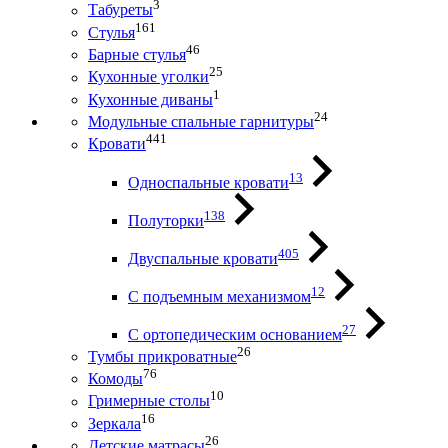
3
Табуреты
161
Стулья
46
Барные стулья
25
Кухонные уголки
1
Кухонные диваны
24
Модульные спальные гарнитуры
441
Кровати
13
Односпальные кровати
138
Полуторки
405
Двуспальные кровати
12
С подъемным механизмом
27
С ортопедическим основанием
26
Тумбы прикроватные
76
Комоды
10
Гримерные столы
16
Зеркала
26
Детские матрасы