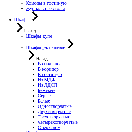
Комоды в гостиную
Журнальные столы
Шкафы
Назад
Шкафы-купе
Шкафы распашные
Назад
В спальню
В коридор
В гостиную
Из МДФ
Из ЛДСП
Бежевые
Серые
Белые
Одностворчатые
Двухстворчатые
Трехстворчатые
Четырехстворчатые
С зеркалом