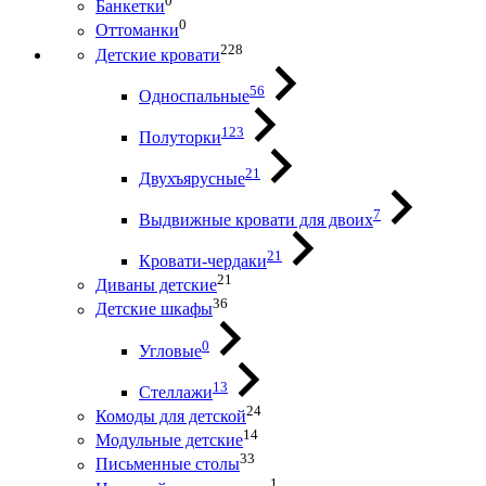
0
Банкетки
0
Оттоманки
228
Детские кровати
56
Односпальные
123
Полуторки
21
Двухъярусные
7
Выдвижные кровати для двоих
21
Кровати-чердаки
21
Диваны детские
36
Детские шкафы
0
Угловые
13
Стеллажи
24
Комоды для детской
14
Модульные детские
33
Письменные столы
1