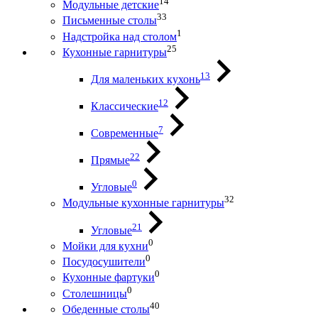
14
Модульные детские
33
Письменные столы
1
Надстройка над столом
25
Кухонные гарнитуры
13
Для маленьких кухонь
12
Классические
7
Современные
22
Прямые
0
Угловые
32
Модульные кухонные гарнитуры
21
Угловые
0
Мойки для кухни
0
Посудосушители
0
Кухонные фартуки
0
Столешницы
40
Обеденные столы