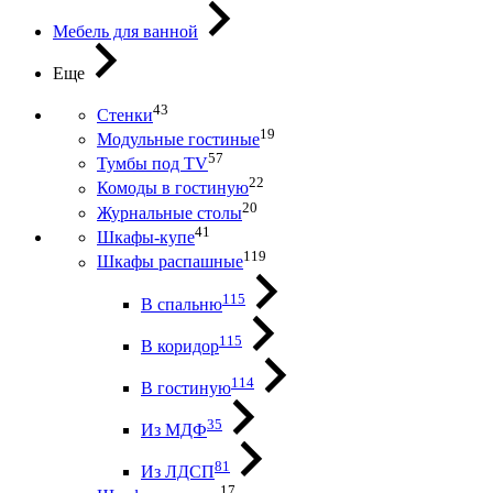
Мебель для ванной
Еще
43
Стенки
19
Модульные гостиные
57
Тумбы под ТV
22
Комоды в гостиную
20
Журнальные столы
41
Шкафы-купе
119
Шкафы распашные
115
В спальню
115
В коридор
114
В гостиную
35
Из МДФ
81
Из ЛДСП
17