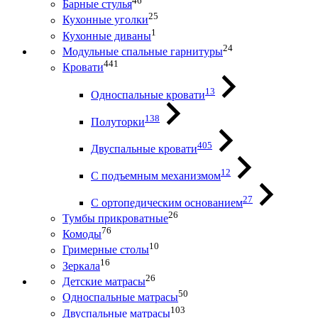
46
Барные стулья
25
Кухонные уголки
1
Кухонные диваны
24
Модульные спальные гарнитуры
441
Кровати
13
Односпальные кровати
138
Полуторки
405
Двуспальные кровати
12
С подъемным механизмом
27
С ортопедическим основанием
26
Тумбы прикроватные
76
Комоды
10
Гримерные столы
16
Зеркала
26
Детские матрасы
50
Односпальные матрасы
103
Двуспальные матрасы