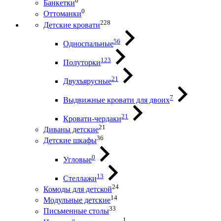
0
Банкетки
0
Оттоманки
228
Детские кровати
56
Односпальные
123
Полуторки
21
Двухъярусные
7
Выдвижные кровати для двоих
21
Кровати-чердаки
21
Диваны детские
36
Детские шкафы
0
Угловые
13
Стеллажи
24
Комоды для детской
14
Модульные детские
33
Письменные столы
1