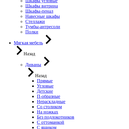
Шкафы угловые
Шкафы витрина
Шкафы-пенал
Навесные шкафы
Стеллажи
Тумбы-антресоли
Полки
Мягкая мебель
Назад
Диваны
Назад
Прямые
Угловые
Детские
П-образные
Нераскладные
Со столиком
На ножках
Без подлокотников
С оттоманкой
С ящиком