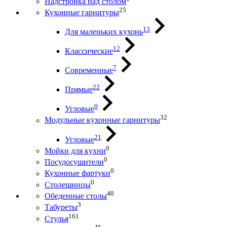
Надстройка над столом
25
Кухонные гарнитуры
13
Для маленьких кухонь
12
Классические
7
Современные
22
Прямые
0
Угловые
32
Модульные кухонные гарнитуры
21
Угловые
0
Мойки для кухни
0
Посудосушители
0
Кухонные фартуки
0
Столешницы
40
Обеденные столы
3
Табуреты
161
Стулья