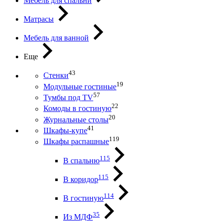
Мебель для спальни
Матрасы
Мебель для ванной
Еще
43
Стенки
19
Модульные гостиные
57
Тумбы под ТV
22
Комоды в гостиную
20
Журнальные столы
41
Шкафы-купе
119
Шкафы распашные
115
В спальню
115
В коридор
114
В гостиную
35
Из МДФ