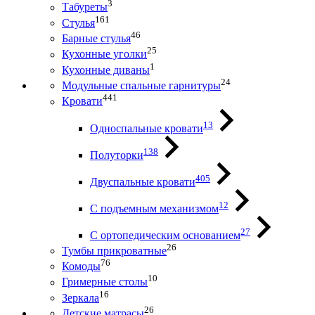
3
Табуреты
161
Стулья
46
Барные стулья
25
Кухонные уголки
1
Кухонные диваны
24
Модульные спальные гарнитуры
441
Кровати
13
Односпальные кровати
138
Полуторки
405
Двуспальные кровати
12
С подъемным механизмом
27
С ортопедическим основанием
26
Тумбы прикроватные
76
Комоды
10
Гримерные столы
16
Зеркала
26
Детские матрасы