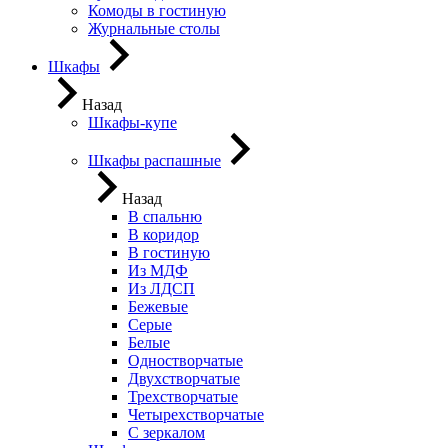
Комоды в гостиную
Журнальные столы
Шкафы
Назад
Шкафы-купе
Шкафы распашные
Назад
В спальню
В коридор
В гостиную
Из МДФ
Из ЛДСП
Бежевые
Серые
Белые
Одностворчатые
Двухстворчатые
Трехстворчатые
Четырехстворчатые
С зеркалом