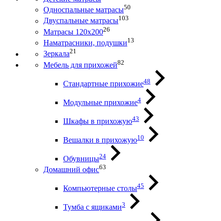
50
Односпальные матрасы
103
Двуспальные матрасы
26
Матрасы 120х200
13
Наматрасники, подушки
21
Зеркала
82
Мебель для прихожей
48
Стандартные прихожие
4
Модульные прихожие
43
Шкафы в прихожую
10
Вешалки в прихожую
24
Обувницы
63
Домашний офис
45
Компьютерные столы
3
Тумба с ящиками