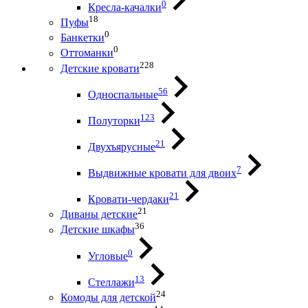
0
Кресла-качалки
18
Пуфы
0
Банкетки
0
Оттоманки
228
Детские кровати
56
Односпальные
123
Полуторки
21
Двухъярусные
7
Выдвижные кровати для двоих
21
Кровати-чердаки
21
Диваны детские
36
Детские шкафы
0
Угловые
13
Стеллажи
24
Комоды для детской