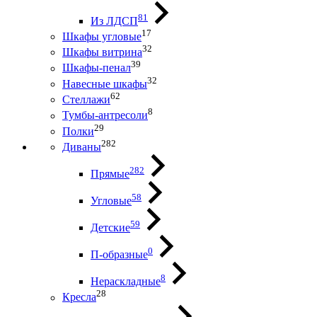
81
Из ЛДСП
17
Шкафы угловые
32
Шкафы витрина
39
Шкафы-пенал
32
Навесные шкафы
62
Стеллажи
8
Тумбы-антресоли
29
Полки
282
Диваны
282
Прямые
58
Угловые
59
Детские
0
П-образные
8
Нераскладные
28
Кресла