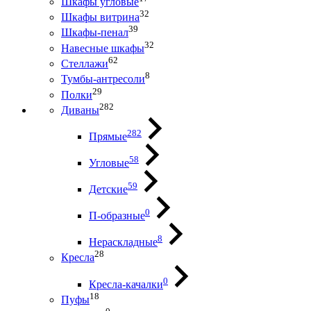
Шкафы угловые
32
Шкафы витрина
39
Шкафы-пенал
32
Навесные шкафы
62
Стеллажи
8
Тумбы-антресоли
29
Полки
282
Диваны
282
Прямые
58
Угловые
59
Детские
0
П-образные
8
Нераскладные
28
Кресла
0
Кресла-качалки
18
Пуфы