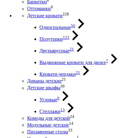
0
Банкетки
0
Оттоманки
228
Детские кровати
56
Односпальные
123
Полуторки
21
Двухъярусные
7
Выдвижные кровати для двоих
21
Кровати-чердаки
21
Диваны детские
36
Детские шкафы
0
Угловые
13
Стеллажи
24
Комоды для детской
14
Модульные детские
33
Письменные столы
1