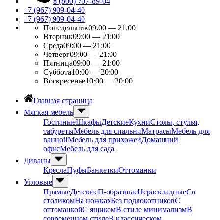
8 (800) 707-89-04
+7 (967) 909-04-40
+7 (967) 909-04-40
Понедельник
09:00 — 21:00
Вторник
09:00 — 21:00
Среда
09:00 — 21:00
Четверг
09:00 — 21:00
Пятница
09:00 — 21:00
Суббота
10:00 — 20:00
Воскресенье
10:00 — 20:00
Главная страница
Мягкая мебель
Гостиные
Шкафы
Детские
Кухни
Столы, стулья,
табуреты
Мебель для спальни
Матрасы
Мебель для
ванной
Мебель для прихожей
Домашний
офис
Мебель для сада
Диваны
Кресла
Пуфы
Банкетки
Оттоманки
Угловые
Прямые
Детские
П-образные
Нераскладные
Со
столиком
На ножках
Без подлокотников
С
оттоманкой
С ящиком
В стиле минимализм
В
современном стиле
В классическом