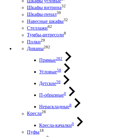
Шкафы угловые
32
Шкафы витрина
39
Шкафы-пенал
32
Навесные шкафы
62
Стеллажи
8
Тумбы-антресоли
29
Полки
282
Диваны
282
Прямые
58
Угловые
59
Детские
0
П-образные
8
Нераскладные
28
Кресла
0
Кресла-качалки
18
Пуфы