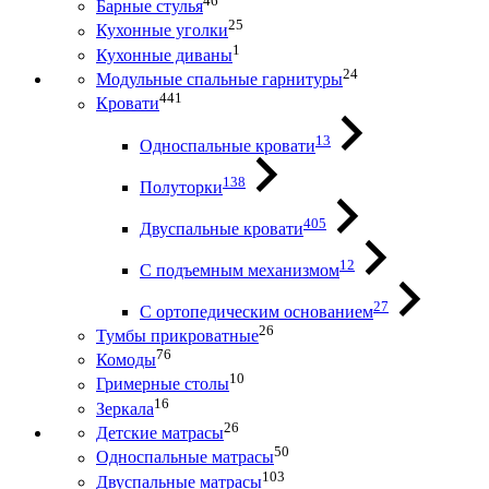
46
Барные стулья
25
Кухонные уголки
1
Кухонные диваны
24
Модульные спальные гарнитуры
441
Кровати
13
Односпальные кровати
138
Полуторки
405
Двуспальные кровати
12
С подъемным механизмом
27
С ортопедическим основанием
26
Тумбы прикроватные
76
Комоды
10
Гримерные столы
16
Зеркала
26
Детские матрасы
50
Односпальные матрасы
103
Двуспальные матрасы