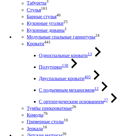
3
Табуреты
161
Стулья
46
Барные стулья
25
Кухонные уголки
1
Кухонные диваны
24
Модульные спальные гарнитуры
441
Кровати
13
Односпальные кровати
138
Полуторки
405
Двуспальные кровати
12
С подъемным механизмом
27
С ортопедическим основанием
26
Тумбы прикроватные
76
Комоды
10
Гримерные столы
16
Зеркала
26
Детские матрасы