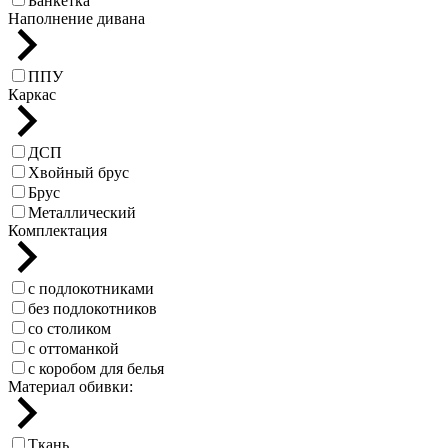
Банкетка
Наполнение дивана
ППУ
Каркас
ДСП
Хвойный брус
Брус
Металлический
Комплектация
с подлокотниками
без подлокотников
со столиком
с оттоманкой
с коробом для белья
Материал обивки:
Ткань