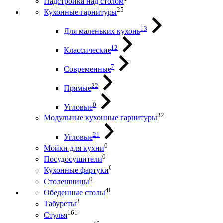
Надстройка над столом
25
Кухонные гарнитуры
13
Для маленьких кухонь
12
Классические
7
Современные
22
Прямые
0
Угловые
32
Модульные кухонные гарнитуры
21
Угловые
0
Мойки для кухни
0
Посудосушители
0
Кухонные фартуки
0
Столешницы
40
Обеденные столы
3
Табуреты
161
Стулья