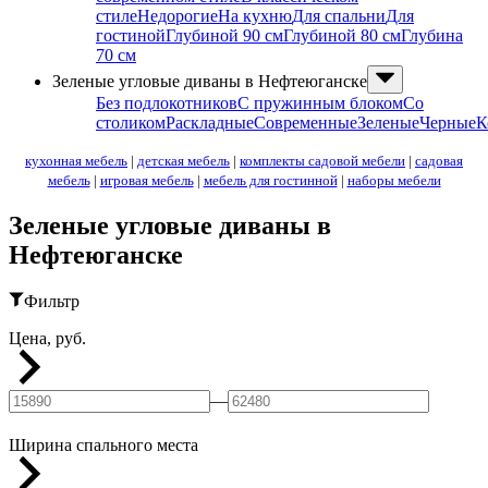
стиле
Недорогие
На кухню
Для спальни
Для
гостиной
Глубиной 90 см
Глубиной 80 см
Глубина
70 см
Зеленые угловые диваны в Нефтеюганске
Без подлокотников
С пружинным блоком
Со
столиком
Раскладные
Современные
Зеленые
Черные
К
кухонная мебель
|
детская мебель
|
комплекты садовой мебели
|
садовая
мебель
|
игровая мебель
|
мебель для гостинной
|
наборы мебели
Зеленые угловые диваны в
Нефтеюганске
Фильтр
Цена, руб.
—
Ширина спального места