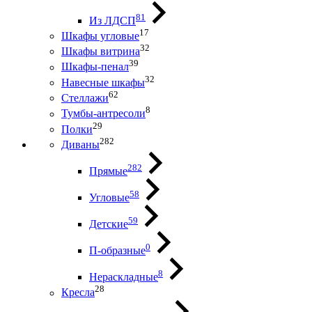
81
Из ЛДСП
17
Шкафы угловые
32
Шкафы витрина
39
Шкафы-пенал
32
Навесные шкафы
62
Стеллажи
8
Тумбы-антресоли
29
Полки
282
Диваны
282
Прямые
58
Угловые
59
Детские
0
П-образные
8
Нераскладные
28
Кресла