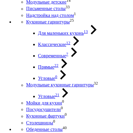
14
Модульные детские
33
Письменные столы
1
Надстройка над столом
25
Кухонные гарнитуры
13
Для маленьких кухонь
12
Классические
7
Современные
22
Прямые
0
Угловые
32
Модульные кухонные гарнитуры
21
Угловые
0
Мойки для кухни
0
Посудосушители
0
Кухонные фартуки
0
Столешницы
40
Обеденные столы