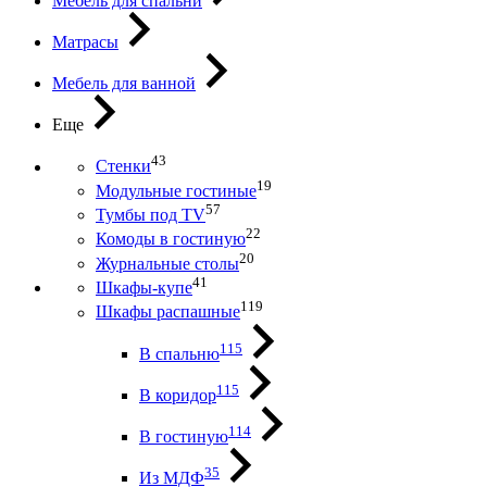
Мебель для спальни
Матрасы
Мебель для ванной
Еще
43
Стенки
19
Модульные гостиные
57
Тумбы под ТV
22
Комоды в гостиную
20
Журнальные столы
41
Шкафы-купе
119
Шкафы распашные
115
В спальню
115
В коридор
114
В гостиную
35
Из МДФ