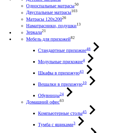
50
Односпальные матрасы
103
Двуспальные матрасы
26
Матрасы 120х200
13
Наматрасники, подушки
21
Зеркала
82
Мебель для прихожей
48
Стандартные прихожие
4
Модульные прихожие
43
Шкафы в прихожую
10
Вешалки в прихожую
24
Обувницы
63
Домашний офис
45
Компьютерные столы
3
Тумба с ящиками