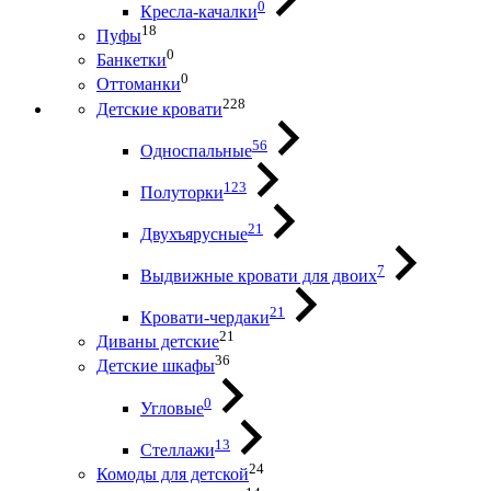
0
Кресла-качалки
18
Пуфы
0
Банкетки
0
Оттоманки
228
Детские кровати
56
Односпальные
123
Полуторки
21
Двухъярусные
7
Выдвижные кровати для двоих
21
Кровати-чердаки
21
Диваны детские
36
Детские шкафы
0
Угловые
13
Стеллажи
24
Комоды для детской