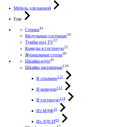
Мебель для ванной
Еще
43
Стенки
19
Модульные гостиные
57
Тумбы под ТV
22
Комоды в гостиную
20
Журнальные столы
41
Шкафы-купе
119
Шкафы распашные
115
В спальню
115
В коридор
114
В гостиную
35
Из МДФ
81
Из ЛДСП
17