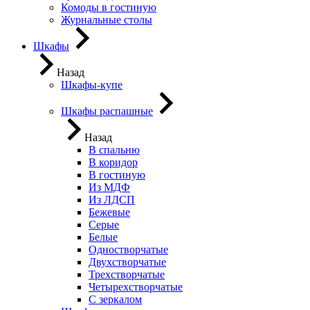
Комоды в гостиную
Журнальные столы
Шкафы
Назад
Шкафы-купе
Шкафы распашные
Назад
В спальню
В коридор
В гостиную
Из МДФ
Из ЛДСП
Бежевые
Серые
Белые
Одностворчатые
Двухстворчатые
Трехстворчатые
Четырехстворчатые
С зеркалом