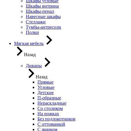
Шкафы угловые
Шкафы витрина
Шкафы-пенал
Навесные шкафы
Стеллажи
Тумбы-антресоли
Полки
Мягкая мебель
Назад
Диваны
Назад
Прямые
Угловые
Детские
П-образные
Нераскладные
Со столиком
На ножках
Без подлокотников
С оттоманкой
С ящиком