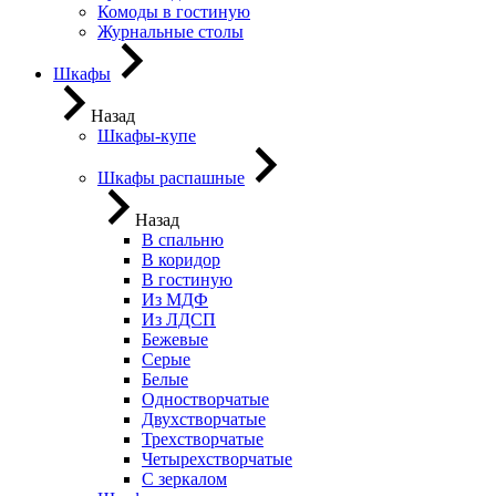
Комоды в гостиную
Журнальные столы
Шкафы
Назад
Шкафы-купе
Шкафы распашные
Назад
В спальню
В коридор
В гостиную
Из МДФ
Из ЛДСП
Бежевые
Серые
Белые
Одностворчатые
Двухстворчатые
Трехстворчатые
Четырехстворчатые
С зеркалом