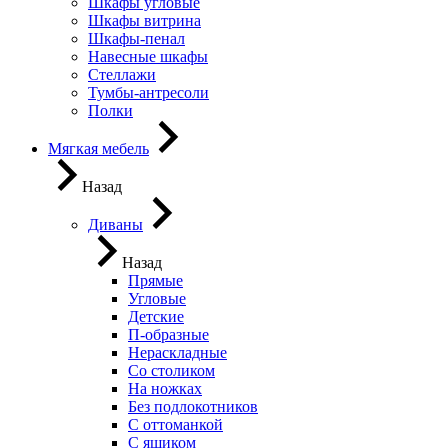
Шкафы угловые
Шкафы витрина
Шкафы-пенал
Навесные шкафы
Стеллажи
Тумбы-антресоли
Полки
Мягкая мебель
Назад
Диваны
Назад
Прямые
Угловые
Детские
П-образные
Нераскладные
Со столиком
На ножках
Без подлокотников
С оттоманкой
С ящиком