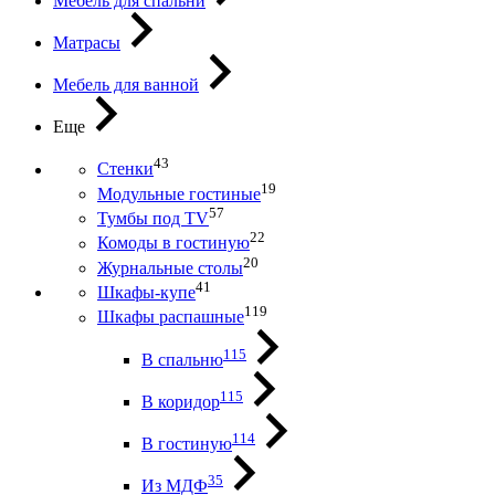
Мебель для спальни
Матрасы
Мебель для ванной
Еще
43
Стенки
19
Модульные гостиные
57
Тумбы под ТV
22
Комоды в гостиную
20
Журнальные столы
41
Шкафы-купе
119
Шкафы распашные
115
В спальню
115
В коридор
114
В гостиную
35
Из МДФ