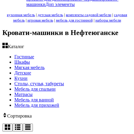
машинки
Доп элементы
кухонная мебель
|
детская мебель
|
комплекты садовой мебели
|
садовая
мебель
|
игровая мебель
|
мебель для гостинной
|
наборы мебели
Кровати-машинки в Нефтеюганске
Каталог
Гостиные
Шкафы
Мягкая мебель
Детские
Кухни
Столы, стулья, табуреты
Мебель для спальни
Матрасы
Мебель для ванной
Мебель для прихожей
Сортировка