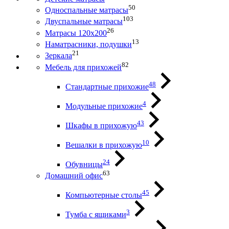
50
Односпальные матрасы
103
Двуспальные матрасы
26
Матрасы 120х200
13
Наматрасники, подушки
21
Зеркала
82
Мебель для прихожей
48
Стандартные прихожие
4
Модульные прихожие
43
Шкафы в прихожую
10
Вешалки в прихожую
24
Обувницы
63
Домашний офис
45
Компьютерные столы
3
Тумба с ящиками