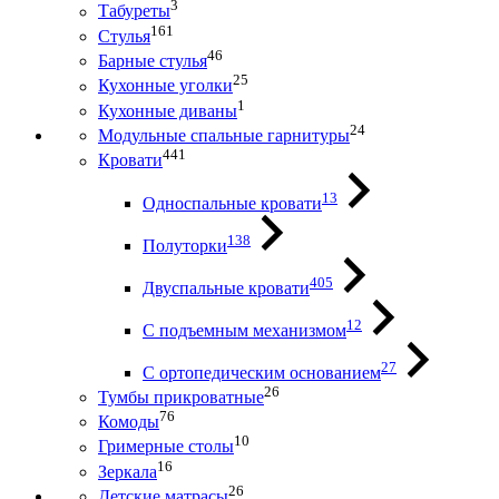
3
Табуреты
161
Стулья
46
Барные стулья
25
Кухонные уголки
1
Кухонные диваны
24
Модульные спальные гарнитуры
441
Кровати
13
Односпальные кровати
138
Полуторки
405
Двуспальные кровати
12
С подъемным механизмом
27
С ортопедическим основанием
26
Тумбы прикроватные
76
Комоды
10
Гримерные столы
16
Зеркала
26
Детские матрасы