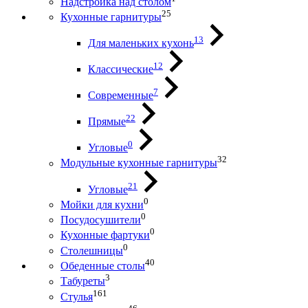
Надстройка над столом
25
Кухонные гарнитуры
13
Для маленьких кухонь
12
Классические
7
Современные
22
Прямые
0
Угловые
32
Модульные кухонные гарнитуры
21
Угловые
0
Мойки для кухни
0
Посудосушители
0
Кухонные фартуки
0
Столешницы
40
Обеденные столы
3
Табуреты
161
Стулья