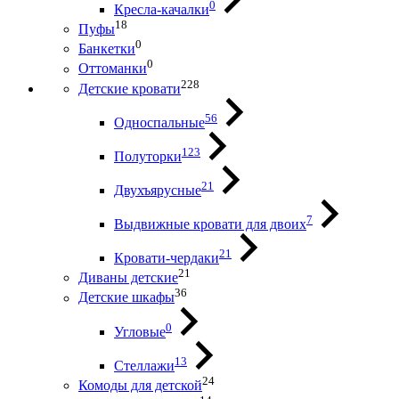
0
Кресла-качалки
18
Пуфы
0
Банкетки
0
Оттоманки
228
Детские кровати
56
Односпальные
123
Полуторки
21
Двухъярусные
7
Выдвижные кровати для двоих
21
Кровати-чердаки
21
Диваны детские
36
Детские шкафы
0
Угловые
13
Стеллажи
24
Комоды для детской