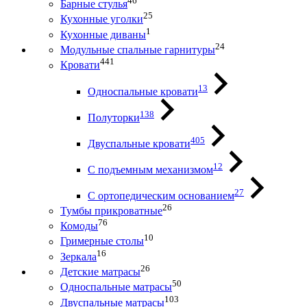
46
Барные стулья
25
Кухонные уголки
1
Кухонные диваны
24
Модульные спальные гарнитуры
441
Кровати
13
Односпальные кровати
138
Полуторки
405
Двуспальные кровати
12
С подъемным механизмом
27
С ортопедическим основанием
26
Тумбы прикроватные
76
Комоды
10
Гримерные столы
16
Зеркала
26
Детские матрасы
50
Односпальные матрасы
103
Двуспальные матрасы