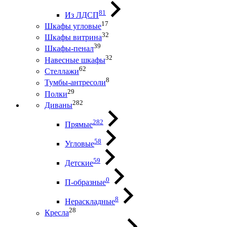
81
Из ЛДСП
17
Шкафы угловые
32
Шкафы витрина
39
Шкафы-пенал
32
Навесные шкафы
62
Стеллажи
8
Тумбы-антресоли
29
Полки
282
Диваны
282
Прямые
58
Угловые
59
Детские
0
П-образные
8
Нераскладные
28
Кресла