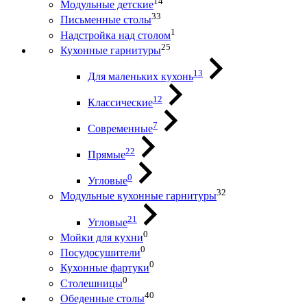
14
Модульные детские
33
Письменные столы
1
Надстройка над столом
25
Кухонные гарнитуры
13
Для маленьких кухонь
12
Классические
7
Современные
22
Прямые
0
Угловые
32
Модульные кухонные гарнитуры
21
Угловые
0
Мойки для кухни
0
Посудосушители
0
Кухонные фартуки
0
Столешницы
40
Обеденные столы