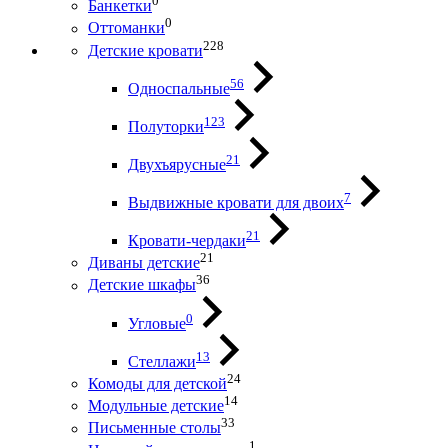
0
Банкетки
0
Оттоманки
228
Детские кровати
56
Односпальные
123
Полуторки
21
Двухъярусные
7
Выдвижные кровати для двоих
21
Кровати-чердаки
21
Диваны детские
36
Детские шкафы
0
Угловые
13
Стеллажи
24
Комоды для детской
14
Модульные детские
33
Письменные столы
1