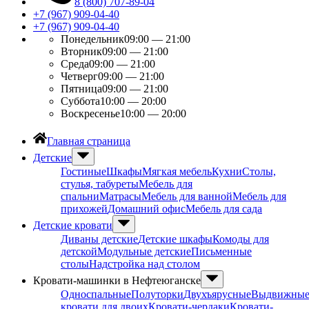
8 (800) 707-89-04
+7 (967) 909-04-40
+7 (967) 909-04-40
Понедельник
09:00 — 21:00
Вторник
09:00 — 21:00
Среда
09:00 — 21:00
Четверг
09:00 — 21:00
Пятница
09:00 — 21:00
Суббота
10:00 — 20:00
Воскресенье
10:00 — 20:00
Главная страница
Детские
Гостиные
Шкафы
Мягкая мебель
Кухни
Столы,
стулья, табуреты
Мебель для
спальни
Матрасы
Мебель для ванной
Мебель для
прихожей
Домашний офис
Мебель для сада
Детские кровати
Диваны детские
Детские шкафы
Комоды для
детской
Модульные детские
Письменные
столы
Надстройка над столом
Кровати-машинки в Нефтеюганске
Односпальные
Полуторки
Двухъярусные
Выдвижны
кровати для двоих
Кровати-чердаки
Кровати-