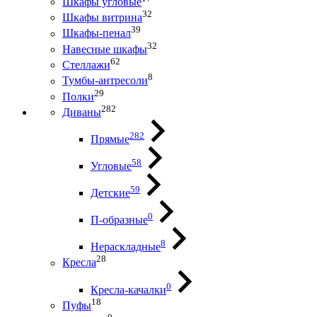
Шкафы угловые
32
Шкафы витрина
39
Шкафы-пенал
32
Навесные шкафы
62
Стеллажи
8
Тумбы-антресоли
29
Полки
282
Диваны
282
Прямые
58
Угловые
59
Детские
0
П-образные
8
Нераскладные
28
Кресла
0
Кресла-качалки
18
Пуфы