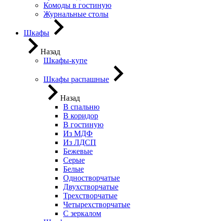
Комоды в гостиную
Журнальные столы
Шкафы
Назад
Шкафы-купе
Шкафы распашные
Назад
В спальню
В коридор
В гостиную
Из МДФ
Из ЛДСП
Бежевые
Серые
Белые
Одностворчатые
Двухстворчатые
Трехстворчатые
Четырехстворчатые
С зеркалом