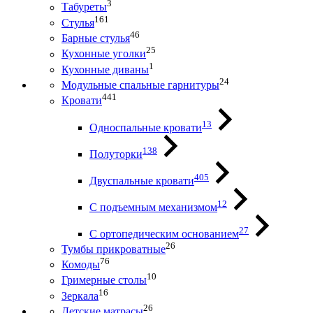
3
Табуреты
161
Стулья
46
Барные стулья
25
Кухонные уголки
1
Кухонные диваны
24
Модульные спальные гарнитуры
441
Кровати
13
Односпальные кровати
138
Полуторки
405
Двуспальные кровати
12
С подъемным механизмом
27
С ортопедическим основанием
26
Тумбы прикроватные
76
Комоды
10
Гримерные столы
16
Зеркала
26
Детские матрасы