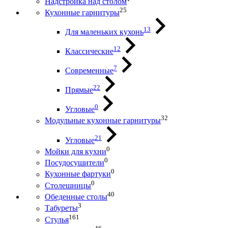
Надстройка над столом
25
Кухонные гарнитуры
13
Для маленьких кухонь
12
Классические
7
Современные
22
Прямые
0
Угловые
32
Модульные кухонные гарнитуры
21
Угловые
0
Мойки для кухни
0
Посудосушители
0
Кухонные фартуки
0
Столешницы
40
Обеденные столы
3
Табуреты
161
Стулья