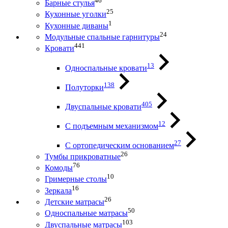
46
Барные стулья
25
Кухонные уголки
1
Кухонные диваны
24
Модульные спальные гарнитуры
441
Кровати
13
Односпальные кровати
138
Полуторки
405
Двуспальные кровати
12
С подъемным механизмом
27
С ортопедическим основанием
26
Тумбы прикроватные
76
Комоды
10
Гримерные столы
16
Зеркала
26
Детские матрасы
50
Односпальные матрасы
103
Двуспальные матрасы