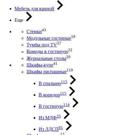
Мебель для ванной
Еще
43
Стенки
19
Модульные гостиные
57
Тумбы под ТV
22
Комоды в гостиную
20
Журнальные столы
41
Шкафы-купе
119
Шкафы распашные
115
В спальню
115
В коридор
114
В гостиную
35
Из МДФ
81
Из ЛДСП
17