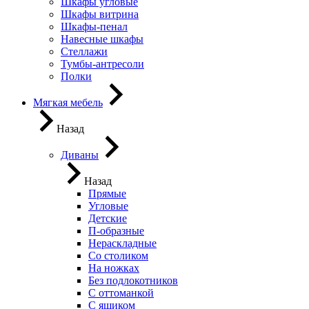
Шкафы угловые
Шкафы витрина
Шкафы-пенал
Навесные шкафы
Стеллажи
Тумбы-антресоли
Полки
Мягкая мебель
Назад
Диваны
Назад
Прямые
Угловые
Детские
П-образные
Нераскладные
Со столиком
На ножках
Без подлокотников
С оттоманкой
С ящиком