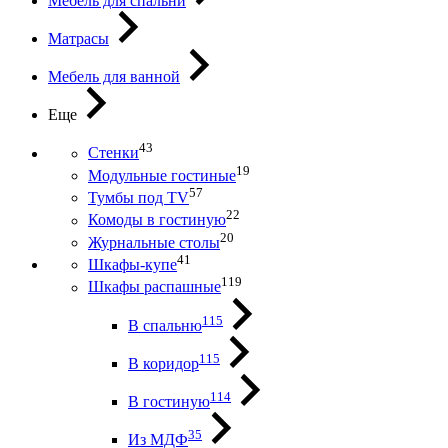
Мебель для спальни
Матрасы
Мебель для ванной
Еще
43
Стенки
19
Модульные гостиные
57
Тумбы под ТV
22
Комоды в гостиную
20
Журнальные столы
41
Шкафы-купе
119
Шкафы распашные
115
В спальню
115
В коридор
114
В гостиную
35
Из МДФ