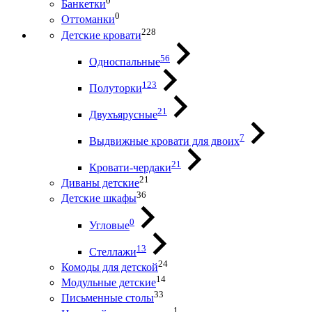
0
Банкетки
0
Оттоманки
228
Детские кровати
56
Односпальные
123
Полуторки
21
Двухъярусные
7
Выдвижные кровати для двоих
21
Кровати-чердаки
21
Диваны детские
36
Детские шкафы
0
Угловые
13
Стеллажи
24
Комоды для детской
14
Модульные детские
33
Письменные столы
1