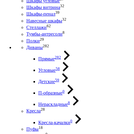
Шкафы угловые
32
Шкафы витрина
39
Шкафы-пенал
32
Навесные шкафы
62
Стеллажи
8
Тумбы-антресоли
29
Полки
282
Диваны
282
Прямые
58
Угловые
59
Детские
0
П-образные
8
Нераскладные
28
Кресла
0
Кресла-качалки
18
Пуфы