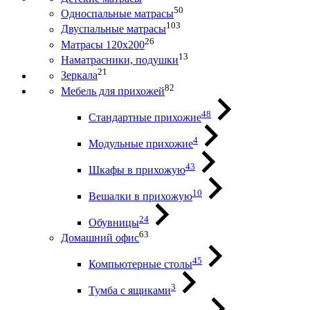
50
Односпальные матрасы
103
Двуспальные матрасы
26
Матрасы 120х200
13
Наматрасники, подушки
21
Зеркала
82
Мебель для прихожей
48
Стандартные прихожие
4
Модульные прихожие
43
Шкафы в прихожую
10
Вешалки в прихожую
24
Обувницы
63
Домашний офис
45
Компьютерные столы
3
Тумба с ящиками