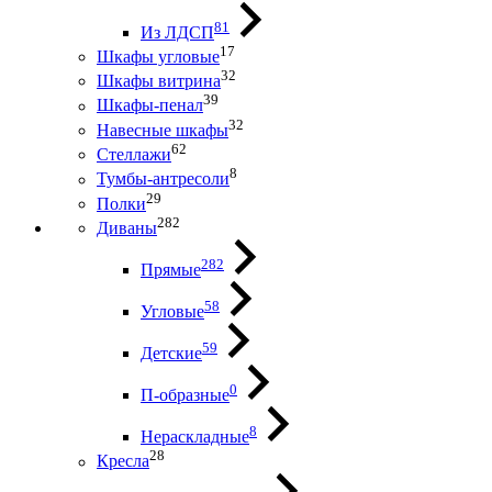
81
Из ЛДСП
17
Шкафы угловые
32
Шкафы витрина
39
Шкафы-пенал
32
Навесные шкафы
62
Стеллажи
8
Тумбы-антресоли
29
Полки
282
Диваны
282
Прямые
58
Угловые
59
Детские
0
П-образные
8
Нераскладные
28
Кресла