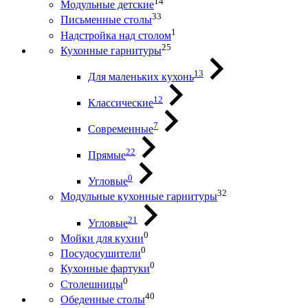
14
Модульные детские
33
Письменные столы
1
Надстройка над столом
25
Кухонные гарнитуры
13
Для маленьких кухонь
12
Классические
7
Современные
22
Прямые
0
Угловые
32
Модульные кухонные гарнитуры
21
Угловые
0
Мойки для кухни
0
Посудосушители
0
Кухонные фартуки
0
Столешницы
40
Обеденные столы