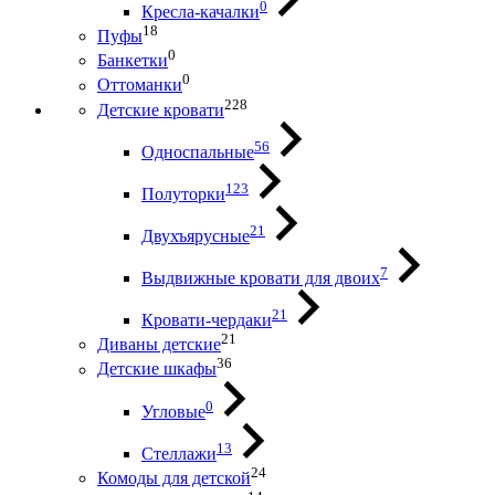
0
Кресла-качалки
18
Пуфы
0
Банкетки
0
Оттоманки
228
Детские кровати
56
Односпальные
123
Полуторки
21
Двухъярусные
7
Выдвижные кровати для двоих
21
Кровати-чердаки
21
Диваны детские
36
Детские шкафы
0
Угловые
13
Стеллажи
24
Комоды для детской