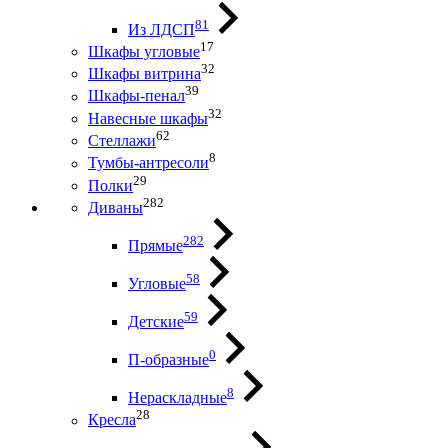
81
Из ЛДСП
17
Шкафы угловые
32
Шкафы витрина
39
Шкафы-пенал
32
Навесные шкафы
62
Стеллажи
8
Тумбы-антресоли
29
Полки
282
Диваны
282
Прямые
58
Угловые
59
Детские
0
П-образные
8
Нераскладные
28
Кресла