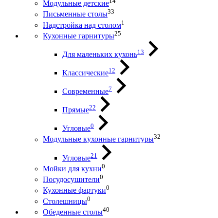
14
Модульные детские
33
Письменные столы
1
Надстройка над столом
25
Кухонные гарнитуры
13
Для маленьких кухонь
12
Классические
7
Современные
22
Прямые
0
Угловые
32
Модульные кухонные гарнитуры
21
Угловые
0
Мойки для кухни
0
Посудосушители
0
Кухонные фартуки
0
Столешницы
40
Обеденные столы