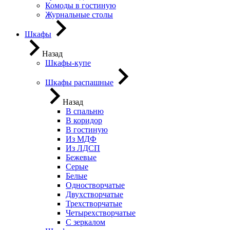
Комоды в гостиную
Журнальные столы
Шкафы
Назад
Шкафы-купе
Шкафы распашные
Назад
В спальню
В коридор
В гостиную
Из МДФ
Из ЛДСП
Бежевые
Серые
Белые
Одностворчатые
Двухстворчатые
Трехстворчатые
Четырехстворчатые
С зеркалом