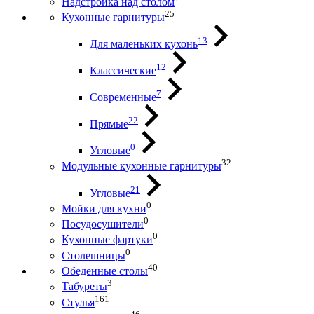
Надстройка над столом
25
Кухонные гарнитуры
13
Для маленьких кухонь
12
Классические
7
Современные
22
Прямые
0
Угловые
32
Модульные кухонные гарнитуры
21
Угловые
0
Мойки для кухни
0
Посудосушители
0
Кухонные фартуки
0
Столешницы
40
Обеденные столы
3
Табуреты
161
Стулья