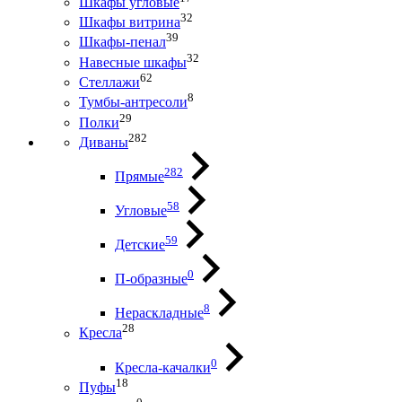
Шкафы угловые
32
Шкафы витрина
39
Шкафы-пенал
32
Навесные шкафы
62
Стеллажи
8
Тумбы-антресоли
29
Полки
282
Диваны
282
Прямые
58
Угловые
59
Детские
0
П-образные
8
Нераскладные
28
Кресла
0
Кресла-качалки
18
Пуфы