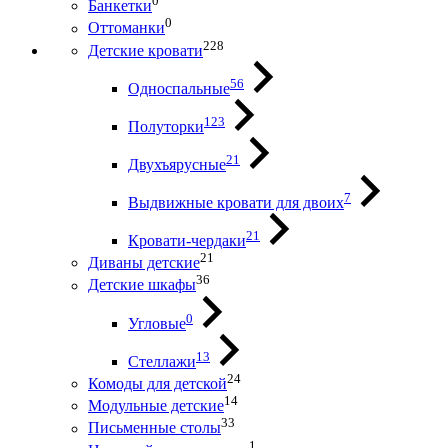
0
Банкетки
0
Оттоманки
228
Детские кровати
56
Односпальные
123
Полуторки
21
Двухъярусные
7
Выдвижные кровати для двоих
21
Кровати-чердаки
21
Диваны детские
36
Детские шкафы
0
Угловые
13
Стеллажи
24
Комоды для детской
14
Модульные детские
33
Письменные столы
1