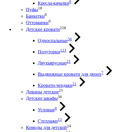
0
Кресла-качалки
18
Пуфы
0
Банкетки
0
Оттоманки
228
Детские кровати
56
Односпальные
123
Полуторки
21
Двухъярусные
7
Выдвижные кровати для двоих
21
Кровати-чердаки
21
Диваны детские
36
Детские шкафы
0
Угловые
13
Стеллажи
24
Комоды для детской