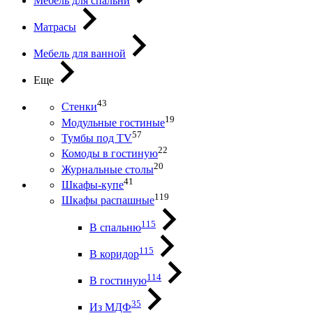
Мебель для спальни
Матрасы
Мебель для ванной
Еще
43
Стенки
19
Модульные гостиные
57
Тумбы под ТV
22
Комоды в гостиную
20
Журнальные столы
41
Шкафы-купе
119
Шкафы распашные
115
В спальню
115
В коридор
114
В гостиную
35
Из МДФ