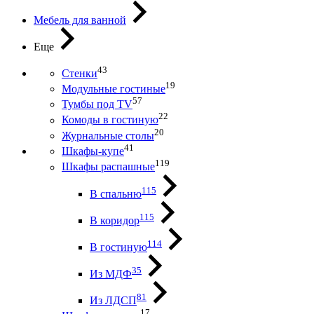
Мебель для ванной
Еще
43
Стенки
19
Модульные гостиные
57
Тумбы под ТV
22
Комоды в гостиную
20
Журнальные столы
41
Шкафы-купе
119
Шкафы распашные
115
В спальню
115
В коридор
114
В гостиную
35
Из МДФ
81
Из ЛДСП
17