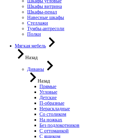
Шкафы угловые
Шкафы витрина
Шкафы-пенал
Навесные шкафы
Стеллажи
Тумбы-антресоли
Полки
Мягкая мебель
Назад
Диваны
Назад
Прямые
Угловые
Детские
П-образные
Нераскладные
Со столиком
На ножках
Без подлокотников
С оттоманкой
С ящиком