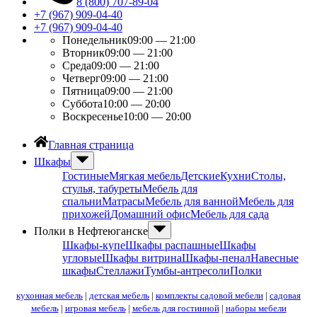
8 (800) 707-89-04
+7 (967) 909-04-40
+7 (967) 909-04-40
Понедельник
09:00 — 21:00
Вторник
09:00 — 21:00
Среда
09:00 — 21:00
Четверг
09:00 — 21:00
Пятница
09:00 — 21:00
Суббота
10:00 — 20:00
Воскресенье
10:00 — 20:00
Главная страница
Шкафы
Гостиные
Мягкая мебель
Детские
Кухни
Столы,
стулья, табуреты
Мебель для
спальни
Матрасы
Мебель для ванной
Мебель для
прихожей
Домашний офис
Мебель для сада
Полки в Нефтеюганске
Шкафы-купе
Шкафы распашные
Шкафы
угловые
Шкафы витрина
Шкафы-пенал
Навесные
шкафы
Стеллажи
Тумбы-антресоли
Полки
кухонная мебель
|
детская мебель
|
комплекты садовой мебели
|
садовая
мебель
|
игровая мебель
|
мебель для гостинной
|
наборы мебели