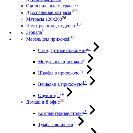
50
Односпальные матрасы
103
Двуспальные матрасы
26
Матрасы 120х200
13
Наматрасники, подушки
21
Зеркала
82
Мебель для прихожей
48
Стандартные прихожие
4
Модульные прихожие
43
Шкафы в прихожую
10
Вешалки в прихожую
24
Обувницы
63
Домашний офис
45
Компьютерные столы
3
Тумба с ящиками