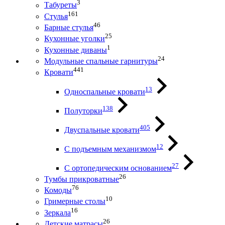
3
Табуреты
161
Стулья
46
Барные стулья
25
Кухонные уголки
1
Кухонные диваны
24
Модульные спальные гарнитуры
441
Кровати
13
Односпальные кровати
138
Полуторки
405
Двуспальные кровати
12
С подъемным механизмом
27
С ортопедическим основанием
26
Тумбы прикроватные
76
Комоды
10
Гримерные столы
16
Зеркала
26
Детские матрасы