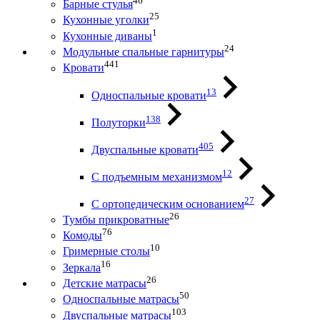
46
Барные стулья
25
Кухонные уголки
1
Кухонные диваны
24
Модульные спальные гарнитуры
441
Кровати
13
Односпальные кровати
138
Полуторки
405
Двуспальные кровати
12
С подъемным механизмом
27
С ортопедическим основанием
26
Тумбы прикроватные
76
Комоды
10
Гримерные столы
16
Зеркала
26
Детские матрасы
50
Односпальные матрасы
103
Двуспальные матрасы