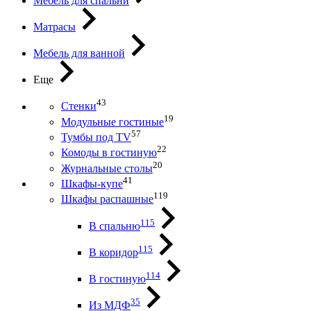
Мебель для спальни
Матрасы
Мебель для ванной
Еще
43
Стенки
19
Модульные гостиные
57
Тумбы под ТV
22
Комоды в гостиную
20
Журнальные столы
41
Шкафы-купе
119
Шкафы распашные
115
В спальню
115
В коридор
114
В гостиную
35
Из МДФ