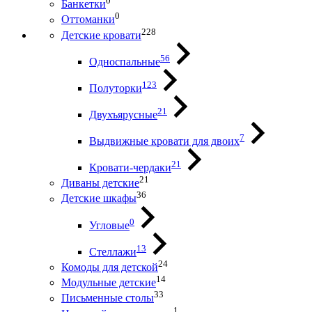
0
Банкетки
0
Оттоманки
228
Детские кровати
56
Односпальные
123
Полуторки
21
Двухъярусные
7
Выдвижные кровати для двоих
21
Кровати-чердаки
21
Диваны детские
36
Детские шкафы
0
Угловые
13
Стеллажи
24
Комоды для детской
14
Модульные детские
33
Письменные столы
1