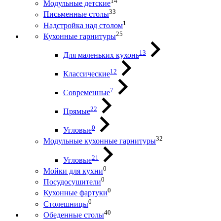
14
Модульные детские
33
Письменные столы
1
Надстройка над столом
25
Кухонные гарнитуры
13
Для маленьких кухонь
12
Классические
7
Современные
22
Прямые
0
Угловые
32
Модульные кухонные гарнитуры
21
Угловые
0
Мойки для кухни
0
Посудосушители
0
Кухонные фартуки
0
Столешницы
40
Обеденные столы