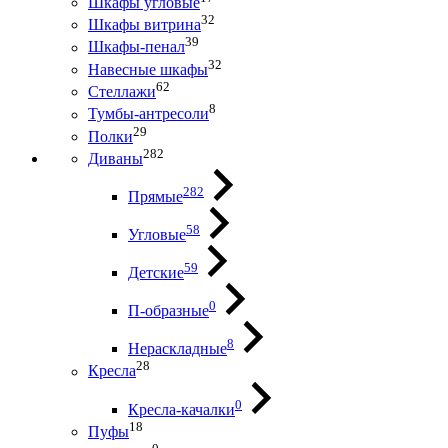
Шкафы угловые
32
Шкафы витрина
39
Шкафы-пенал
32
Навесные шкафы
62
Стеллажи
8
Тумбы-антресоли
29
Полки
282
Диваны
282
Прямые
58
Угловые
59
Детские
0
П-образные
8
Нераскладные
28
Кресла
0
Кресла-качалки
18
Пуфы