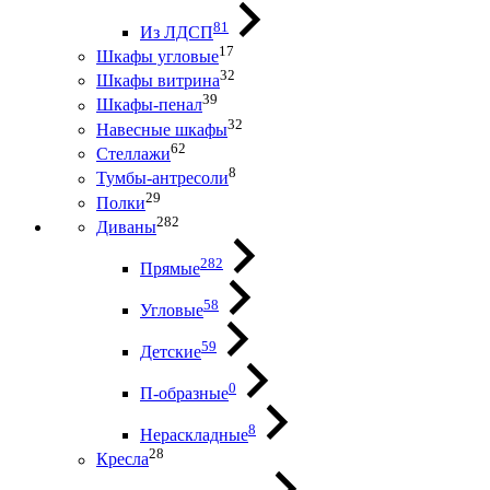
81
Из ЛДСП
17
Шкафы угловые
32
Шкафы витрина
39
Шкафы-пенал
32
Навесные шкафы
62
Стеллажи
8
Тумбы-антресоли
29
Полки
282
Диваны
282
Прямые
58
Угловые
59
Детские
0
П-образные
8
Нераскладные
28
Кресла