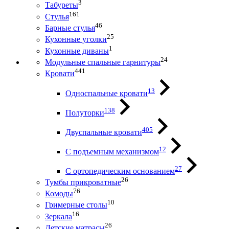
3
Табуреты
161
Стулья
46
Барные стулья
25
Кухонные уголки
1
Кухонные диваны
24
Модульные спальные гарнитуры
441
Кровати
13
Односпальные кровати
138
Полуторки
405
Двуспальные кровати
12
С подъемным механизмом
27
С ортопедическим основанием
26
Тумбы прикроватные
76
Комоды
10
Гримерные столы
16
Зеркала
26
Детские матрасы