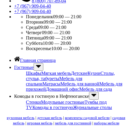
8 (800) 707-89-04
+7 (967) 909-04-40
+7 (967) 909-04-40
Понедельник
09:00 — 21:00
Вторник
09:00 — 21:00
Среда
09:00 — 21:00
Четверг
09:00 — 21:00
Пятница
09:00 — 21:00
Суббота
10:00 — 20:00
Воскресенье
10:00 — 20:00
Главная страница
Гостиные
Шкафы
Мягкая мебель
Детские
Кухни
Столы,
стулья, табуреты
Мебель для
спальни
Матрасы
Мебель для ванной
Мебель для
прихожей
Домашний офис
Мебель для сада
Комоды в гостиную в Нефтеюганске
Стенки
Модульные гостиные
Тумбы под
ТV
Комоды в гостиную
Журнальные столы
кухонная мебель
|
детская мебель
|
комплекты садовой мебели
|
садовая
мебель
|
игровая мебель
|
мебель для гостинной
|
наборы мебели