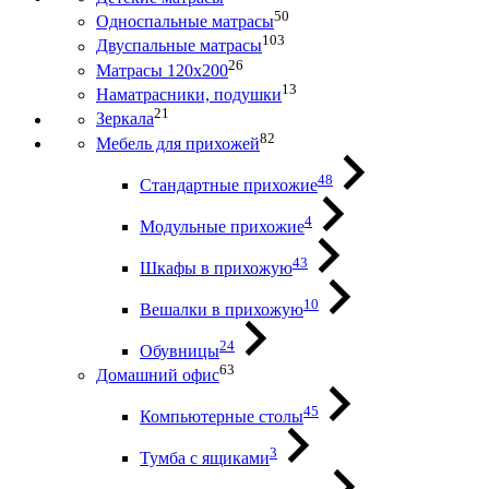
50
Односпальные матрасы
103
Двуспальные матрасы
26
Матрасы 120х200
13
Наматрасники, подушки
21
Зеркала
82
Мебель для прихожей
48
Стандартные прихожие
4
Модульные прихожие
43
Шкафы в прихожую
10
Вешалки в прихожую
24
Обувницы
63
Домашний офис
45
Компьютерные столы
3
Тумба с ящиками