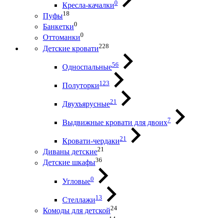
0
Кресла-качалки
18
Пуфы
0
Банкетки
0
Оттоманки
228
Детские кровати
56
Односпальные
123
Полуторки
21
Двухъярусные
7
Выдвижные кровати для двоих
21
Кровати-чердаки
21
Диваны детские
36
Детские шкафы
0
Угловые
13
Стеллажи
24
Комоды для детской