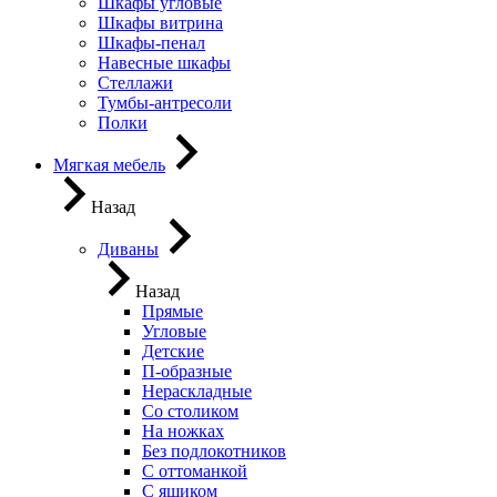
Шкафы угловые
Шкафы витрина
Шкафы-пенал
Навесные шкафы
Стеллажи
Тумбы-антресоли
Полки
Мягкая мебель
Назад
Диваны
Назад
Прямые
Угловые
Детские
П-образные
Нераскладные
Со столиком
На ножках
Без подлокотников
С оттоманкой
С ящиком