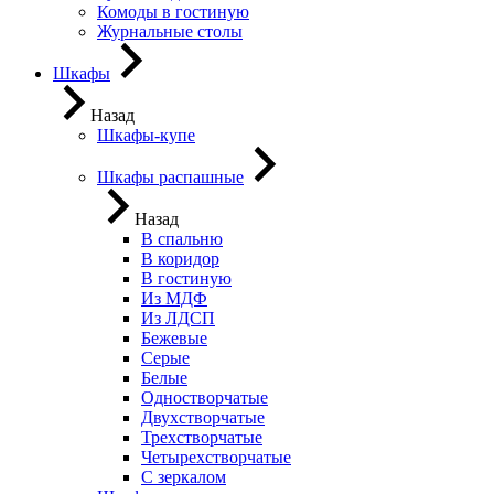
Комоды в гостиную
Журнальные столы
Шкафы
Назад
Шкафы-купе
Шкафы распашные
Назад
В спальню
В коридор
В гостиную
Из МДФ
Из ЛДСП
Бежевые
Серые
Белые
Одностворчатые
Двухстворчатые
Трехстворчатые
Четырехстворчатые
С зеркалом