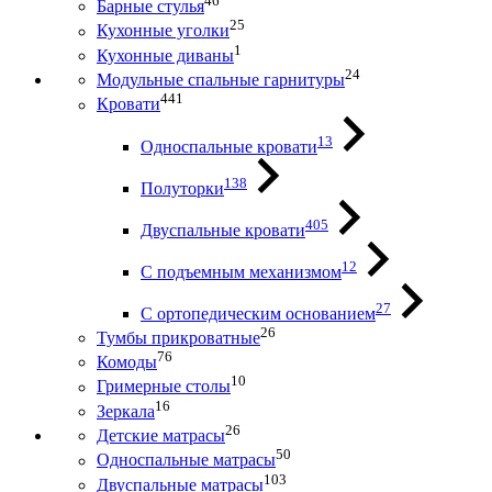
46
Барные стулья
25
Кухонные уголки
1
Кухонные диваны
24
Модульные спальные гарнитуры
441
Кровати
13
Односпальные кровати
138
Полуторки
405
Двуспальные кровати
12
С подъемным механизмом
27
С ортопедическим основанием
26
Тумбы прикроватные
76
Комоды
10
Гримерные столы
16
Зеркала
26
Детские матрасы
50
Односпальные матрасы
103
Двуспальные матрасы