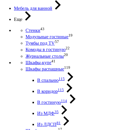
Мебель для ванной
Еще
43
Стенки
19
Модульные гостиные
57
Тумбы под ТV
22
Комоды в гостиную
20
Журнальные столы
41
Шкафы-купе
119
Шкафы распашные
115
В спальню
115
В коридор
114
В гостиную
35
Из МДФ
81
Из ЛДСП
17