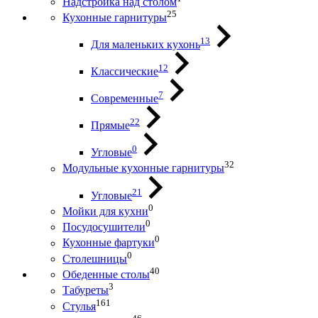
Надстройка над столом
25
Кухонные гарнитуры
13
Для маленьких кухонь
12
Классические
7
Современные
22
Прямые
0
Угловые
32
Модульные кухонные гарнитуры
21
Угловые
0
Мойки для кухни
0
Посудосушители
0
Кухонные фартуки
0
Столешницы
40
Обеденные столы
3
Табуреты
161
Стулья