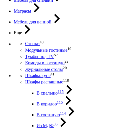
Мебель для спальни
Матрасы
Мебель для ванной
Еще
43
Стенки
19
Модульные гостиные
57
Тумбы под ТV
22
Комоды в гостиную
20
Журнальные столы
41
Шкафы-купе
119
Шкафы распашные
115
В спальню
115
В коридор
114
В гостиную
35
Из МДФ