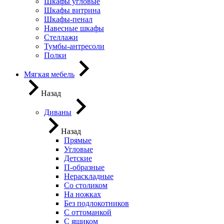
Шкафы угловые
Шкафы витрина
Шкафы-пенал
Навесные шкафы
Стеллажи
Тумбы-антресоли
Полки
Мягкая мебель
Назад
Диваны
Назад
Прямые
Угловые
Детские
П-образные
Нераскладные
Со столиком
На ножках
Без подлокотников
С оттоманкой
С ящиком