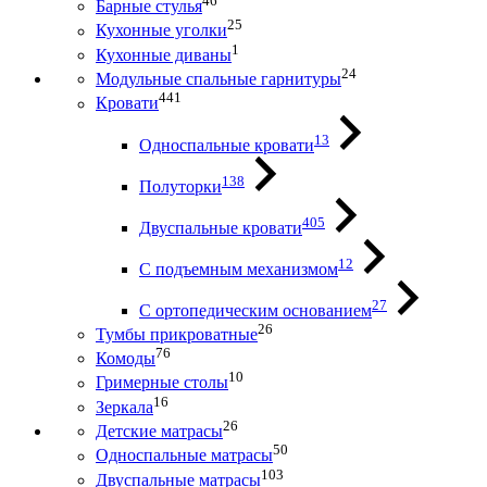
46
Барные стулья
25
Кухонные уголки
1
Кухонные диваны
24
Модульные спальные гарнитуры
441
Кровати
13
Односпальные кровати
138
Полуторки
405
Двуспальные кровати
12
С подъемным механизмом
27
С ортопедическим основанием
26
Тумбы прикроватные
76
Комоды
10
Гримерные столы
16
Зеркала
26
Детские матрасы
50
Односпальные матрасы
103
Двуспальные матрасы