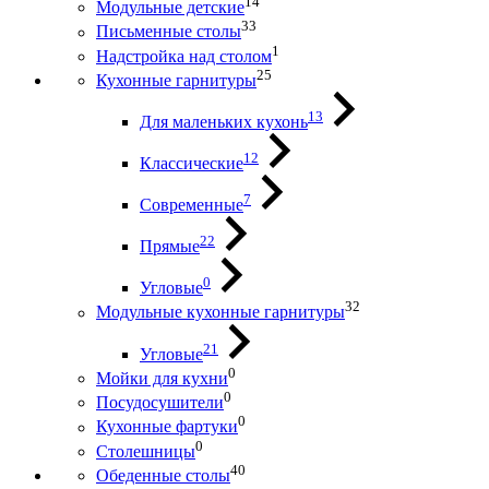
14
Модульные детские
33
Письменные столы
1
Надстройка над столом
25
Кухонные гарнитуры
13
Для маленьких кухонь
12
Классические
7
Современные
22
Прямые
0
Угловые
32
Модульные кухонные гарнитуры
21
Угловые
0
Мойки для кухни
0
Посудосушители
0
Кухонные фартуки
0
Столешницы
40
Обеденные столы