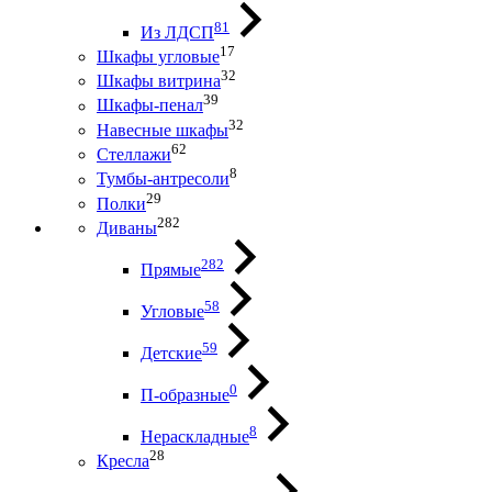
81
Из ЛДСП
17
Шкафы угловые
32
Шкафы витрина
39
Шкафы-пенал
32
Навесные шкафы
62
Стеллажи
8
Тумбы-антресоли
29
Полки
282
Диваны
282
Прямые
58
Угловые
59
Детские
0
П-образные
8
Нераскладные
28
Кресла