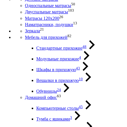
50
Односпальные матрасы
103
Двуспальные матрасы
26
Матрасы 120х200
13
Наматрасники, подушки
21
Зеркала
82
Мебель для прихожей
48
Стандартные прихожие
4
Модульные прихожие
43
Шкафы в прихожую
10
Вешалки в прихожую
24
Обувницы
63
Домашний офис
45
Компьютерные столы
3
Тумба с ящиками