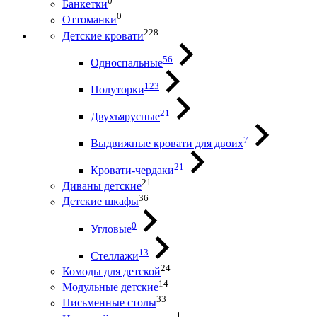
0
Банкетки
0
Оттоманки
228
Детские кровати
56
Односпальные
123
Полуторки
21
Двухъярусные
7
Выдвижные кровати для двоих
21
Кровати-чердаки
21
Диваны детские
36
Детские шкафы
0
Угловые
13
Стеллажи
24
Комоды для детской
14
Модульные детские
33
Письменные столы
1