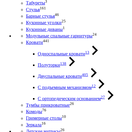
3
Табуреты
161
Стулья
46
Барные стулья
25
Кухонные уголки
1
Кухонные диваны
24
Модульные спальные гарнитуры
441
Кровати
13
Односпальные кровати
138
Полуторки
405
Двуспальные кровати
12
С подъемным механизмом
27
С ортопедическим основанием
26
Тумбы прикроватные
76
Комоды
10
Гримерные столы
16
Зеркала
26
Детские матрасы