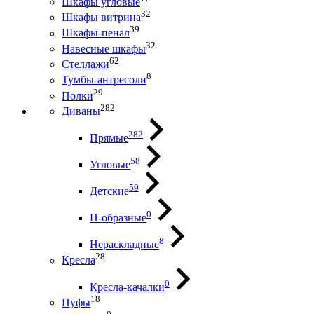
Шкафы угловые
32
Шкафы витрина
39
Шкафы-пенал
32
Навесные шкафы
62
Стеллажи
8
Тумбы-антресоли
29
Полки
282
Диваны
282
Прямые
58
Угловые
59
Детские
0
П-образные
8
Нераскладные
28
Кресла
0
Кресла-качалки
18
Пуфы