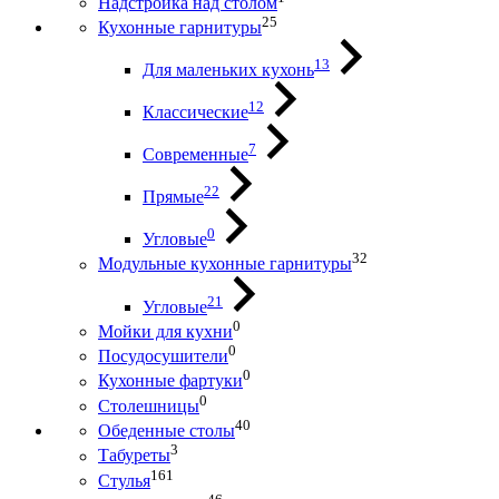
Надстройка над столом
25
Кухонные гарнитуры
13
Для маленьких кухонь
12
Классические
7
Современные
22
Прямые
0
Угловые
32
Модульные кухонные гарнитуры
21
Угловые
0
Мойки для кухни
0
Посудосушители
0
Кухонные фартуки
0
Столешницы
40
Обеденные столы
3
Табуреты
161
Стулья