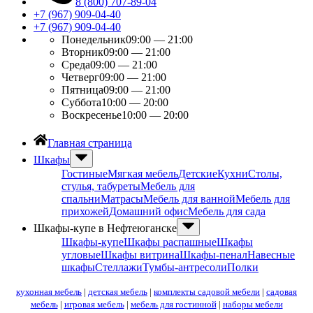
8 (800) 707-89-04
+7 (967) 909-04-40
+7 (967) 909-04-40
Понедельник
09:00 — 21:00
Вторник
09:00 — 21:00
Среда
09:00 — 21:00
Четверг
09:00 — 21:00
Пятница
09:00 — 21:00
Суббота
10:00 — 20:00
Воскресенье
10:00 — 20:00
Главная страница
Шкафы
Гостиные
Мягкая мебель
Детские
Кухни
Столы,
стулья, табуреты
Мебель для
спальни
Матрасы
Мебель для ванной
Мебель для
прихожей
Домашний офис
Мебель для сада
Шкафы-купе в Нефтеюганске
Шкафы-купе
Шкафы распашные
Шкафы
угловые
Шкафы витрина
Шкафы-пенал
Навесные
шкафы
Стеллажи
Тумбы-антресоли
Полки
кухонная мебель
|
детская мебель
|
комплекты садовой мебели
|
садовая
мебель
|
игровая мебель
|
мебель для гостинной
|
наборы мебели