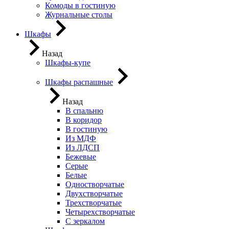
Комоды в гостиную
Журнальные столы
Шкафы
Назад
Шкафы-купе
Шкафы распашные
Назад
В спальню
В коридор
В гостиную
Из МДФ
Из ЛДСП
Бежевые
Серые
Белые
Одностворчатые
Двухстворчатые
Трехстворчатые
Четырехстворчатые
С зеркалом