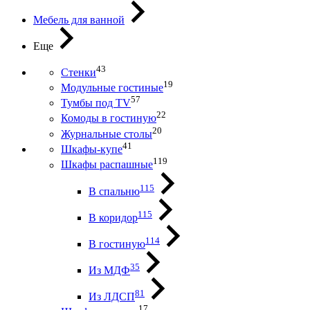
Мебель для ванной
Еще
43
Стенки
19
Модульные гостиные
57
Тумбы под ТV
22
Комоды в гостиную
20
Журнальные столы
41
Шкафы-купе
119
Шкафы распашные
115
В спальню
115
В коридор
114
В гостиную
35
Из МДФ
81
Из ЛДСП
17