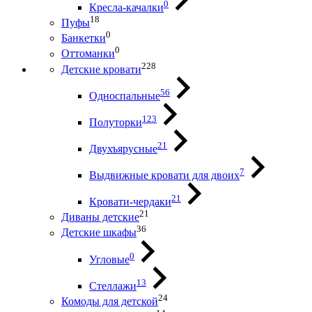
0
Кресла-качалки
18
Пуфы
0
Банкетки
0
Оттоманки
228
Детские кровати
56
Односпальные
123
Полуторки
21
Двухъярусные
7
Выдвижные кровати для двоих
21
Кровати-чердаки
21
Диваны детские
36
Детские шкафы
0
Угловые
13
Стеллажи
24
Комоды для детской