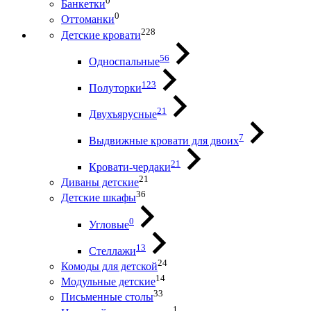
0
Банкетки
0
Оттоманки
228
Детские кровати
56
Односпальные
123
Полуторки
21
Двухъярусные
7
Выдвижные кровати для двоих
21
Кровати-чердаки
21
Диваны детские
36
Детские шкафы
0
Угловые
13
Стеллажи
24
Комоды для детской
14
Модульные детские
33
Письменные столы
1