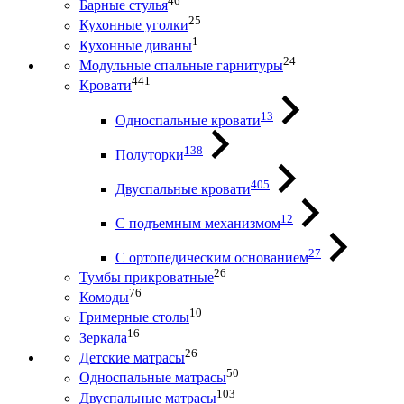
46
Барные стулья
25
Кухонные уголки
1
Кухонные диваны
24
Модульные спальные гарнитуры
441
Кровати
13
Односпальные кровати
138
Полуторки
405
Двуспальные кровати
12
С подъемным механизмом
27
С ортопедическим основанием
26
Тумбы прикроватные
76
Комоды
10
Гримерные столы
16
Зеркала
26
Детские матрасы
50
Односпальные матрасы
103
Двуспальные матрасы