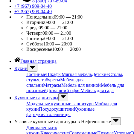
8 (800) 707-89-04
+7 (967) 909-04-40
+7 (967) 909-04-40
Понедельник
09:00 — 21:00
Вторник
09:00 — 21:00
Среда
09:00 — 21:00
Четверг
09:00 — 21:00
Пятница
09:00 — 21:00
Суббота
10:00 — 20:00
Воскресенье
10:00 — 20:00
Главная страница
Кухни
Гостиные
Шкафы
Мягкая мебель
Детские
Столы,
стулья, табуреты
Мебель для
спальни
Матрасы
Мебель для ванной
Мебель для
прихожей
Домашний офис
Мебель для сада
Кухонные гарнитуры
Модульные кухонные гарнитуры
Мойки для
кухни
Посудосушители
Кухонные
фартуки
Столешницы
Угловые кухонные гарнитуры в Нефтеюганске
Для маленьких
кухонь
Классические
Современные
Прямые
Угловые
Э