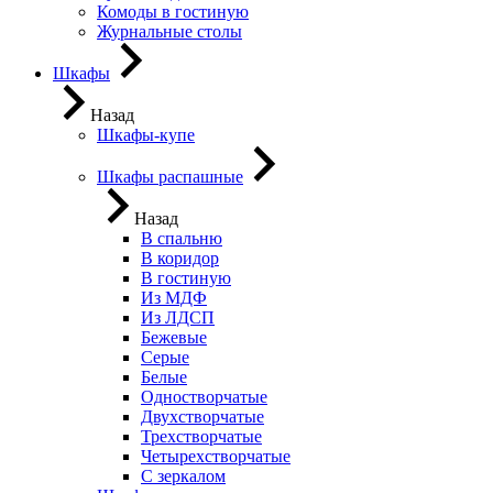
Комоды в гостиную
Журнальные столы
Шкафы
Назад
Шкафы-купе
Шкафы распашные
Назад
В спальню
В коридор
В гостиную
Из МДФ
Из ЛДСП
Бежевые
Серые
Белые
Одностворчатые
Двухстворчатые
Трехстворчатые
Четырехстворчатые
С зеркалом