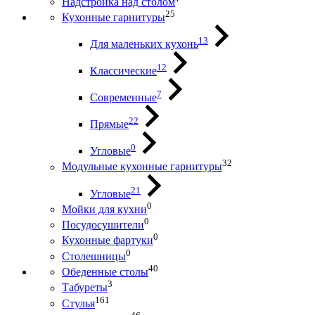
Надстройка над столом
25
Кухонные гарнитуры
13
Для маленьких кухонь
12
Классические
7
Современные
22
Прямые
0
Угловые
32
Модульные кухонные гарнитуры
21
Угловые
0
Мойки для кухни
0
Посудосушители
0
Кухонные фартуки
0
Столешницы
40
Обеденные столы
3
Табуреты
161
Стулья