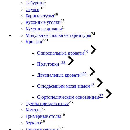
3
Табуреты
161
Стулья
46
Барные стулья
25
Кухонные уголки
1
Кухонные диваны
24
Модульные спальные гарнитуры
441
Кровати
13
Односпальные кровати
138
Полуторки
405
Двуспальные кровати
12
С подъемным механизмом
27
С ортопедическим основанием
26
Тумбы прикроватные
76
Комоды
10
Гримерные столы
16
Зеркала
26
Детские матрасы