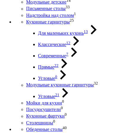
14
Модульные детские
33
Письменные столы
1
Надстройка над столом
25
Кухонные гарнитуры
13
Для маленьких кухонь
12
Классические
7
Современные
22
Прямые
0
Угловые
32
Модульные кухонные гарнитуры
21
Угловые
0
Мойки для кухни
0
Посудосушители
0
Кухонные фартуки
0
Столешницы
40
Обеденные столы