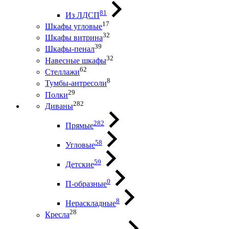
81
Из ЛДСП
17
Шкафы угловые
32
Шкафы витрина
39
Шкафы-пенал
32
Навесные шкафы
62
Стеллажи
8
Тумбы-антресоли
29
Полки
282
Диваны
282
Прямые
58
Угловые
59
Детские
0
П-образные
8
Нераскладные
28
Кресла