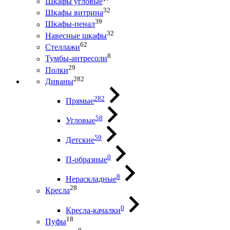
Шкафы угловые
32
Шкафы витрина
39
Шкафы-пенал
32
Навесные шкафы
62
Стеллажи
8
Тумбы-антресоли
29
Полки
282
Диваны
282
Прямые
58
Угловые
59
Детские
0
П-образные
8
Нераскладные
28
Кресла
0
Кресла-качалки
18
Пуфы