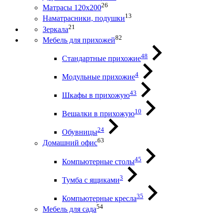
26
Матрасы 120х200
13
Наматрасники, подушки
21
Зеркала
82
Мебель для прихожей
48
Стандартные прихожие
4
Модульные прихожие
43
Шкафы в прихожую
10
Вешалки в прихожую
24
Обувницы
63
Домашний офис
45
Компьютерные столы
3
Тумба с ящиками
35
Компьютерные кресла
54
Мебель для сада