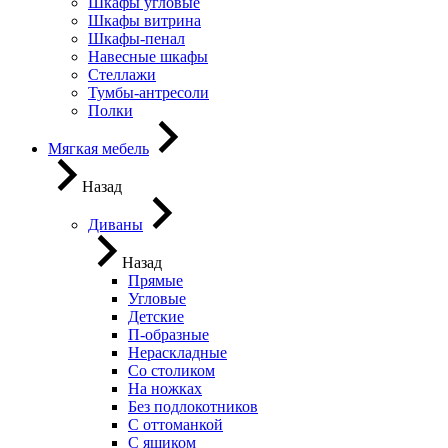
Шкафы угловые
Шкафы витрина
Шкафы-пенал
Навесные шкафы
Стеллажи
Тумбы-антресоли
Полки
Мягкая мебель
Назад
Диваны
Назад
Прямые
Угловые
Детские
П-образные
Нераскладные
Со столиком
На ножках
Без подлокотников
С оттоманкой
С ящиком