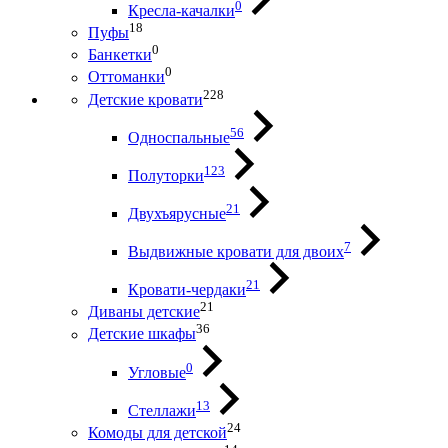
0
Кресла-качалки
18
Пуфы
0
Банкетки
0
Оттоманки
228
Детские кровати
56
Односпальные
123
Полуторки
21
Двухъярусные
7
Выдвижные кровати для двоих
21
Кровати-чердаки
21
Диваны детские
36
Детские шкафы
0
Угловые
13
Стеллажи
24
Комоды для детской