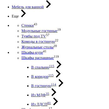
Мебель для ванной
Еще
43
Стенки
19
Модульные гостиные
57
Тумбы под ТV
22
Комоды в гостиную
20
Журнальные столы
41
Шкафы-купе
119
Шкафы распашные
115
В спальню
115
В коридор
114
В гостиную
35
Из МДФ
81
Из ЛДСП
17