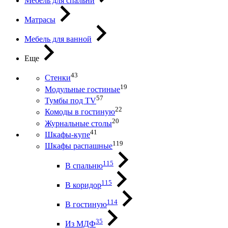
Мебель для спальни
Матрасы
Мебель для ванной
Еще
43
Стенки
19
Модульные гостиные
57
Тумбы под ТV
22
Комоды в гостиную
20
Журнальные столы
41
Шкафы-купе
119
Шкафы распашные
115
В спальню
115
В коридор
114
В гостиную
35
Из МДФ