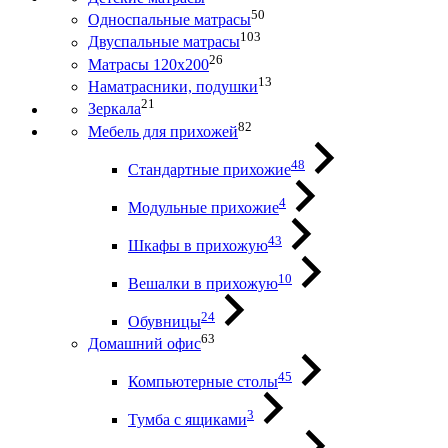
50
Односпальные матрасы
103
Двуспальные матрасы
26
Матрасы 120х200
13
Наматрасники, подушки
21
Зеркала
82
Мебель для прихожей
48
Стандартные прихожие
4
Модульные прихожие
43
Шкафы в прихожую
10
Вешалки в прихожую
24
Обувницы
63
Домашний офис
45
Компьютерные столы
3
Тумба с ящиками