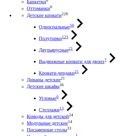
0
Банкетки
0
Оттоманки
228
Детские кровати
56
Односпальные
123
Полуторки
21
Двухъярусные
7
Выдвижные кровати для двоих
21
Кровати-чердаки
21
Диваны детские
36
Детские шкафы
0
Угловые
13
Стеллажи
24
Комоды для детской
14
Модульные детские
33
Письменные столы
1