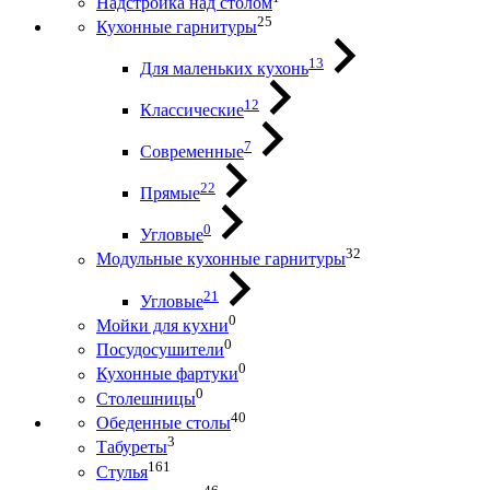
Надстройка над столом
25
Кухонные гарнитуры
13
Для маленьких кухонь
12
Классические
7
Современные
22
Прямые
0
Угловые
32
Модульные кухонные гарнитуры
21
Угловые
0
Мойки для кухни
0
Посудосушители
0
Кухонные фартуки
0
Столешницы
40
Обеденные столы
3
Табуреты
161
Стулья