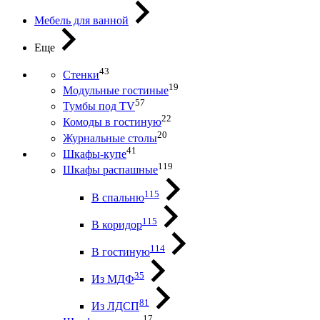
Мебель для ванной
Еще
43
Стенки
19
Модульные гостиные
57
Тумбы под ТV
22
Комоды в гостиную
20
Журнальные столы
41
Шкафы-купе
119
Шкафы распашные
115
В спальню
115
В коридор
114
В гостиную
35
Из МДФ
81
Из ЛДСП
17