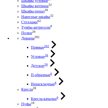
Шкафы угловые
32
Шкафы витрина
39
Шкафы-пенал
32
Навесные шкафы
62
Стеллажи
8
Тумбы-антресоли
29
Полки
282
Диваны
282
Прямые
58
Угловые
59
Детские
0
П-образные
8
Нераскладные
28
Кресла
0
Кресла-качалки
18
Пуфы