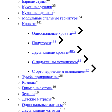
46
Барные стулья
25
Кухонные уголки
1
Кухонные диваны
24
Модульные спальные гарнитуры
441
Кровати
13
Односпальные кровати
138
Полуторки
405
Двуспальные кровати
12
С подъемным механизмом
27
С ортопедическим основанием
26
Тумбы прикроватные
76
Комоды
10
Гримерные столы
16
Зеркала
26
Детские матрасы
50
Односпальные матрасы
103
Двуспальные матрасы