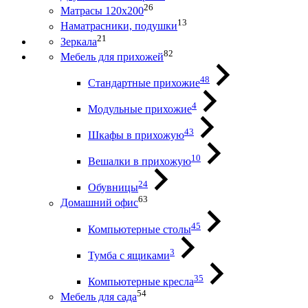
26
Матрасы 120х200
13
Наматрасники, подушки
21
Зеркала
82
Мебель для прихожей
48
Стандартные прихожие
4
Модульные прихожие
43
Шкафы в прихожую
10
Вешалки в прихожую
24
Обувницы
63
Домашний офис
45
Компьютерные столы
3
Тумба с ящиками
35
Компьютерные кресла
54
Мебель для сада