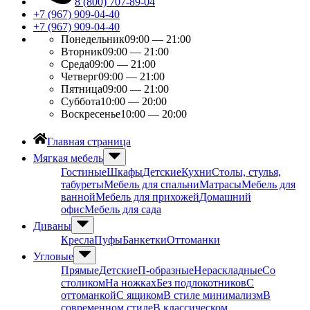
8 (800) 707-89-04
+7 (967) 909-04-40
+7 (967) 909-04-40
Понедельник
09:00 — 21:00
Вторник
09:00 — 21:00
Среда
09:00 — 21:00
Четверг
09:00 — 21:00
Пятница
09:00 — 21:00
Суббота
10:00 — 20:00
Воскресенье
10:00 — 20:00
Главная страница
Мягкая мебель
Гостиные
Шкафы
Детские
Кухни
Столы, стулья,
табуреты
Мебель для спальни
Матрасы
Мебель для
ванной
Мебель для прихожей
Домашний
офис
Мебель для сада
Диваны
Кресла
Пуфы
Банкетки
Оттоманки
Угловые
Прямые
Детские
П-образные
Нераскладные
Со
столиком
На ножках
Без подлокотников
С
оттоманкой
С ящиком
В стиле минимализм
В
современном стиле
В классическом