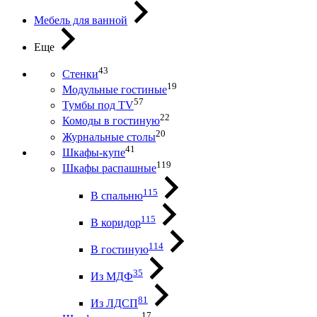
Мебель для ванной
Еще
43
Стенки
19
Модульные гостиные
57
Тумбы под ТV
22
Комоды в гостиную
20
Журнальные столы
41
Шкафы-купе
119
Шкафы распашные
115
В спальню
115
В коридор
114
В гостиную
35
Из МДФ
81
Из ЛДСП
17