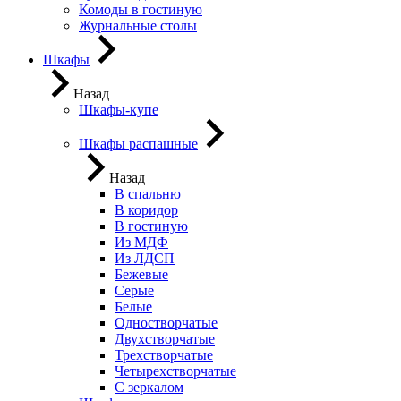
Комоды в гостиную
Журнальные столы
Шкафы
Назад
Шкафы-купе
Шкафы распашные
Назад
В спальню
В коридор
В гостиную
Из МДФ
Из ЛДСП
Бежевые
Серые
Белые
Одностворчатые
Двухстворчатые
Трехстворчатые
Четырехстворчатые
С зеркалом