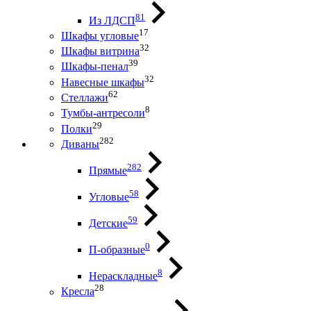
81
Из ЛДСП
17
Шкафы угловые
32
Шкафы витрина
39
Шкафы-пенал
32
Навесные шкафы
62
Стеллажи
8
Тумбы-антресоли
29
Полки
282
Диваны
282
Прямые
58
Угловые
59
Детские
0
П-образные
8
Нераскладные
28
Кресла