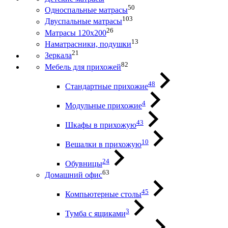
50
Односпальные матрасы
103
Двуспальные матрасы
26
Матрасы 120х200
13
Наматрасники, подушки
21
Зеркала
82
Мебель для прихожей
48
Стандартные прихожие
4
Модульные прихожие
43
Шкафы в прихожую
10
Вешалки в прихожую
24
Обувницы
63
Домашний офис
45
Компьютерные столы
3
Тумба с ящиками