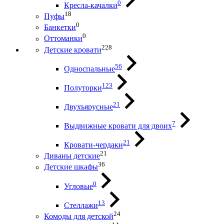
0
Кресла-качалки
18
Пуфы
0
Банкетки
0
Оттоманки
228
Детские кровати
56
Односпальные
123
Полуторки
21
Двухъярусные
7
Выдвижные кровати для двоих
21
Кровати-чердаки
21
Диваны детские
36
Детские шкафы
0
Угловые
13
Стеллажи
24
Комоды для детской