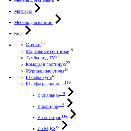
Мебель для спальни
Матрасы
Мебель для ванной
Еще
43
Стенки
19
Модульные гостиные
57
Тумбы под ТV
22
Комоды в гостиную
20
Журнальные столы
41
Шкафы-купе
119
Шкафы распашные
115
В спальню
115
В коридор
114
В гостиную
35
Из МДФ