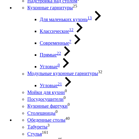
Надстройка над столом
25
Кухонные гарнитуры
13
Для маленьких кухонь
12
Классические
7
Современные
22
Прямые
0
Угловые
32
Модульные кухонные гарнитуры
21
Угловые
0
Мойки для кухни
0
Посудосушители
0
Кухонные фартуки
0
Столешницы
40
Обеденные столы
3
Табуреты
161
Стулья