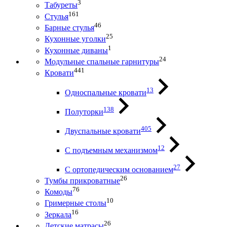
3
Табуреты
161
Стулья
46
Барные стулья
25
Кухонные уголки
1
Кухонные диваны
24
Модульные спальные гарнитуры
441
Кровати
13
Односпальные кровати
138
Полуторки
405
Двуспальные кровати
12
С подъемным механизмом
27
С ортопедическим основанием
26
Тумбы прикроватные
76
Комоды
10
Гримерные столы
16
Зеркала
26
Детские матрасы