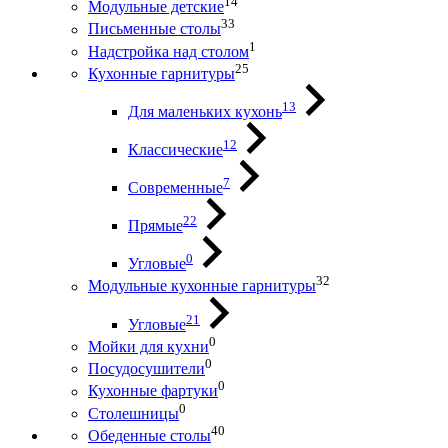
14
Модульные детские
33
Письменные столы
1
Надстройка над столом
25
Кухонные гарнитуры
13
Для маленьких кухонь
12
Классические
7
Современные
22
Прямые
0
Угловые
32
Модульные кухонные гарнитуры
21
Угловые
0
Мойки для кухни
0
Посудосушители
0
Кухонные фартуки
0
Столешницы
40
Обеденные столы