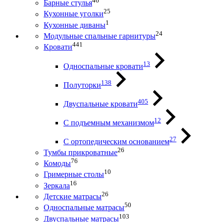
46
Барные стулья
25
Кухонные уголки
1
Кухонные диваны
24
Модульные спальные гарнитуры
441
Кровати
13
Односпальные кровати
138
Полуторки
405
Двуспальные кровати
12
С подъемным механизмом
27
С ортопедическим основанием
26
Тумбы прикроватные
76
Комоды
10
Гримерные столы
16
Зеркала
26
Детские матрасы
50
Односпальные матрасы
103
Двуспальные матрасы