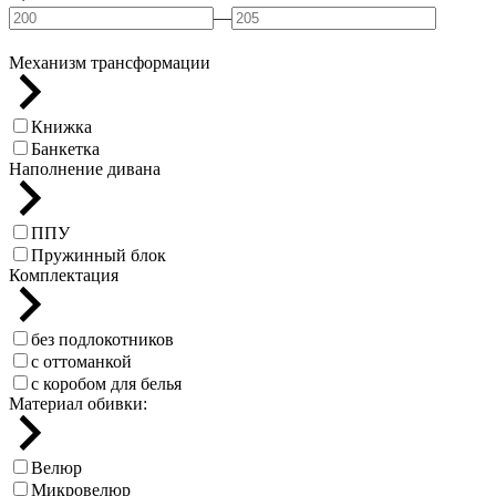
—
Механизм трансформации
Книжка
Банкетка
Наполнение дивана
ППУ
Пружинный блок
Комплектация
без подлокотников
с оттоманкой
с коробом для белья
Материал обивки:
Велюр
Микровелюр