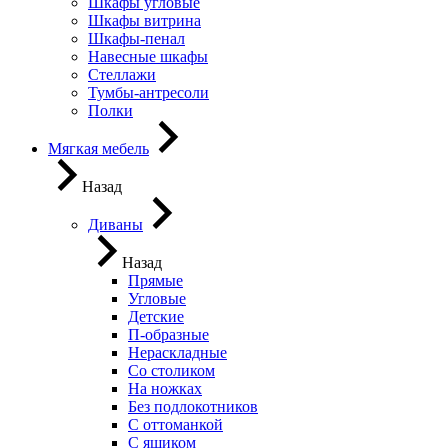
Шкафы угловые
Шкафы витрина
Шкафы-пенал
Навесные шкафы
Стеллажи
Тумбы-антресоли
Полки
Мягкая мебель
Назад
Диваны
Назад
Прямые
Угловые
Детские
П-образные
Нераскладные
Со столиком
На ножках
Без подлокотников
С оттоманкой
С ящиком