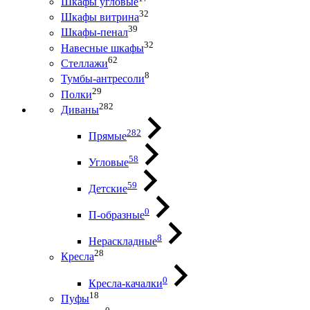
Шкафы угловые
32
Шкафы витрина
39
Шкафы-пенал
32
Навесные шкафы
62
Стеллажи
8
Тумбы-антресоли
29
Полки
282
Диваны
282
Прямые
58
Угловые
59
Детские
0
П-образные
8
Нераскладные
28
Кресла
0
Кресла-качалки
18
Пуфы