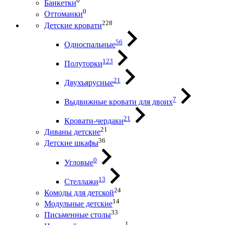
0
Банкетки
0
Оттоманки
228
Детские кровати
56
Односпальные
123
Полуторки
21
Двухъярусные
7
Выдвижные кровати для двоих
21
Кровати-чердаки
21
Диваны детские
36
Детские шкафы
0
Угловые
13
Стеллажи
24
Комоды для детской
14
Модульные детские
33
Письменные столы
1