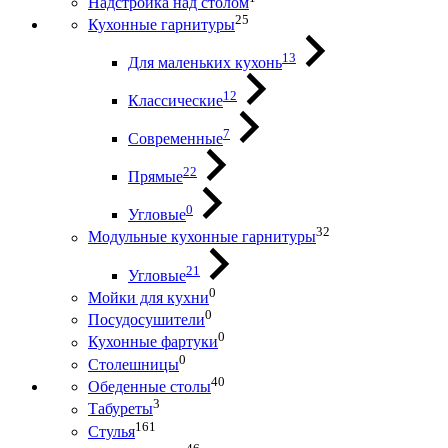
Надстройка над столом
25
Кухонные гарнитуры
13
Для маленьких кухонь
12
Классические
7
Современные
22
Прямые
0
Угловые
32
Модульные кухонные гарнитуры
21
Угловые
0
Мойки для кухни
0
Посудосушители
0
Кухонные фартуки
0
Столешницы
40
Обеденные столы
3
Табуреты
161
Стулья