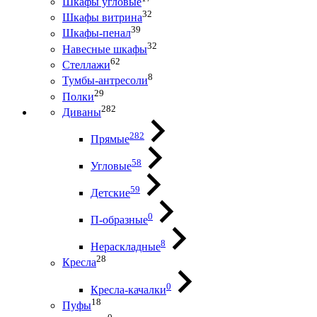
Шкафы угловые
32
Шкафы витрина
39
Шкафы-пенал
32
Навесные шкафы
62
Стеллажи
8
Тумбы-антресоли
29
Полки
282
Диваны
282
Прямые
58
Угловые
59
Детские
0
П-образные
8
Нераскладные
28
Кресла
0
Кресла-качалки
18
Пуфы