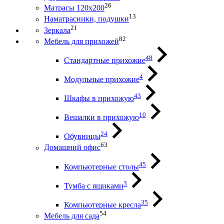
26
Матрасы 120х200
13
Наматрасники, подушки
21
Зеркала
82
Мебель для прихожей
48
Стандартные прихожие
4
Модульные прихожие
43
Шкафы в прихожую
10
Вешалки в прихожую
24
Обувницы
63
Домашний офис
45
Компьютерные столы
3
Тумба с ящиками
35
Компьютерные кресла
54
Мебель для сада