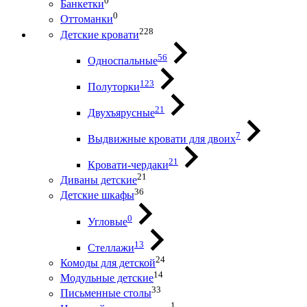
0
Банкетки
0
Оттоманки
228
Детские кровати
56
Односпальные
123
Полуторки
21
Двухъярусные
7
Выдвижные кровати для двоих
21
Кровати-чердаки
21
Диваны детские
36
Детские шкафы
0
Угловые
13
Стеллажи
24
Комоды для детской
14
Модульные детские
33
Письменные столы
1