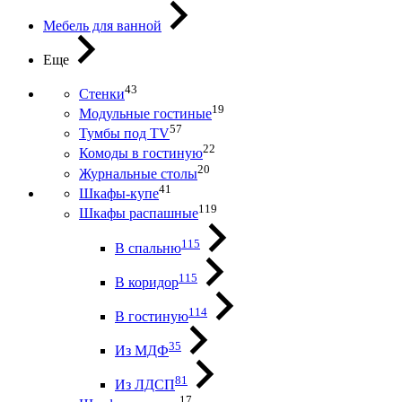
Мебель для ванной
Еще
43
Стенки
19
Модульные гостиные
57
Тумбы под ТV
22
Комоды в гостиную
20
Журнальные столы
41
Шкафы-купе
119
Шкафы распашные
115
В спальню
115
В коридор
114
В гостиную
35
Из МДФ
81
Из ЛДСП
17