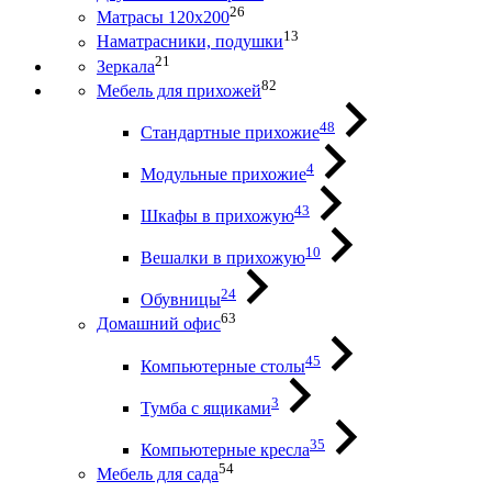
26
Матрасы 120х200
13
Наматрасники, подушки
21
Зеркала
82
Мебель для прихожей
48
Стандартные прихожие
4
Модульные прихожие
43
Шкафы в прихожую
10
Вешалки в прихожую
24
Обувницы
63
Домашний офис
45
Компьютерные столы
3
Тумба с ящиками
35
Компьютерные кресла
54
Мебель для сада