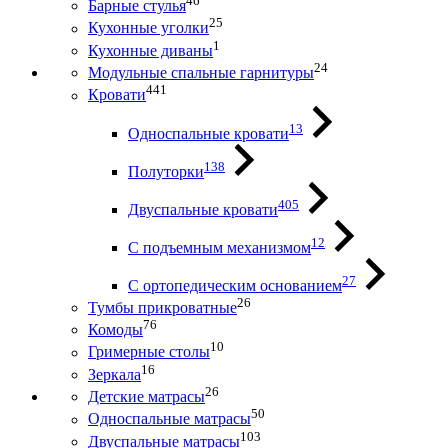
46
Барные стулья
25
Кухонные уголки
1
Кухонные диваны
24
Модульные спальные гарнитуры
441
Кровати
13
Односпальные кровати
138
Полуторки
405
Двуспальные кровати
12
С подъемным механизмом
27
С ортопедическим основанием
26
Тумбы прикроватные
76
Комоды
10
Гримерные столы
16
Зеркала
26
Детские матрасы
50
Односпальные матрасы
103
Двуспальные матрасы