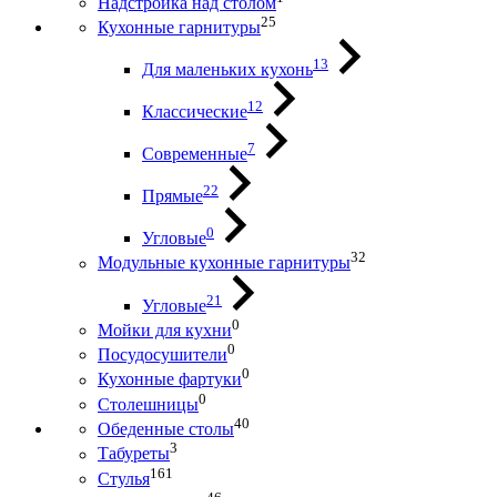
Надстройка над столом
25
Кухонные гарнитуры
13
Для маленьких кухонь
12
Классические
7
Современные
22
Прямые
0
Угловые
32
Модульные кухонные гарнитуры
21
Угловые
0
Мойки для кухни
0
Посудосушители
0
Кухонные фартуки
0
Столешницы
40
Обеденные столы
3
Табуреты
161
Стулья