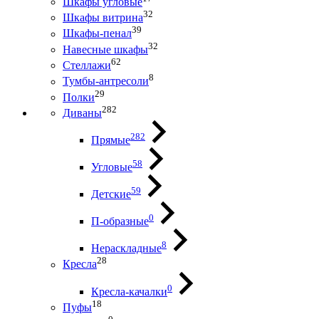
Шкафы угловые
32
Шкафы витрина
39
Шкафы-пенал
32
Навесные шкафы
62
Стеллажи
8
Тумбы-антресоли
29
Полки
282
Диваны
282
Прямые
58
Угловые
59
Детские
0
П-образные
8
Нераскладные
28
Кресла
0
Кресла-качалки
18
Пуфы