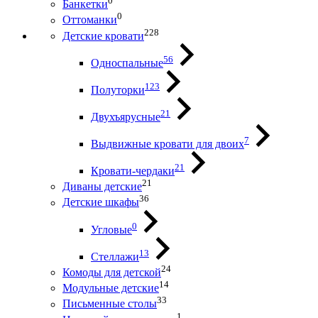
0
Банкетки
0
Оттоманки
228
Детские кровати
56
Односпальные
123
Полуторки
21
Двухъярусные
7
Выдвижные кровати для двоих
21
Кровати-чердаки
21
Диваны детские
36
Детские шкафы
0
Угловые
13
Стеллажи
24
Комоды для детской
14
Модульные детские
33
Письменные столы
1