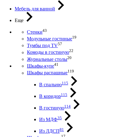
Мебель для ванной
Еще
43
Стенки
19
Модульные гостиные
57
Тумбы под ТV
22
Комоды в гостиную
20
Журнальные столы
41
Шкафы-купе
119
Шкафы распашные
115
В спальню
115
В коридор
114
В гостиную
35
Из МДФ
81
Из ЛДСП
17