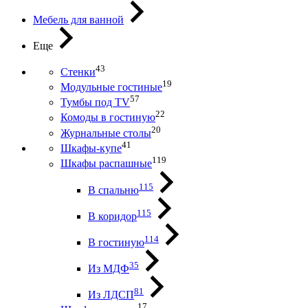
Мебель для ванной
Еще
43
Стенки
19
Модульные гостиные
57
Тумбы под ТV
22
Комоды в гостиную
20
Журнальные столы
41
Шкафы-купе
119
Шкафы распашные
115
В спальню
115
В коридор
114
В гостиную
35
Из МДФ
81
Из ЛДСП
17