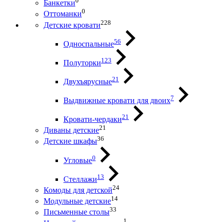
0
Банкетки
0
Оттоманки
228
Детские кровати
56
Односпальные
123
Полуторки
21
Двухъярусные
7
Выдвижные кровати для двоих
21
Кровати-чердаки
21
Диваны детские
36
Детские шкафы
0
Угловые
13
Стеллажи
24
Комоды для детской
14
Модульные детские
33
Письменные столы
1