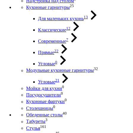
Надстройка над столом
25
Кухонные гарнитуры
13
Для маленьких кухонь
12
Классические
7
Современные
22
Прямые
0
Угловые
32
Модульные кухонные гарнитуры
21
Угловые
0
Мойки для кухни
0
Посудосушители
0
Кухонные фартуки
0
Столешницы
40
Обеденные столы
3
Табуреты
161
Стулья