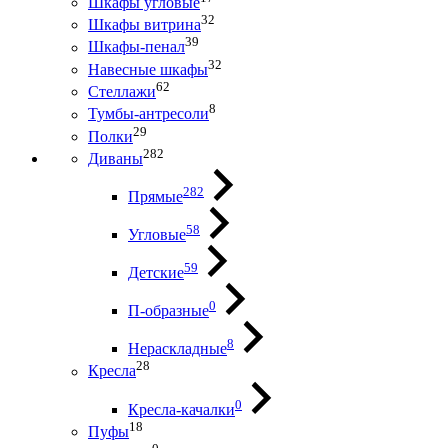
Шкафы угловые
32
Шкафы витрина
39
Шкафы-пенал
32
Навесные шкафы
62
Стеллажи
8
Тумбы-антресоли
29
Полки
282
Диваны
282
Прямые
58
Угловые
59
Детские
0
П-образные
8
Нераскладные
28
Кресла
0
Кресла-качалки
18
Пуфы