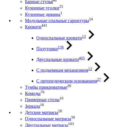
46
Барные стулья
25
Кухонные уголки
1
Кухонные диваны
24
Модульные спальные гарнитуры
441
Кровати
13
Односпальные кровати
138
Полуторки
405
Двуспальные кровати
12
С подъемным механизмом
27
С ортопедическим основанием
26
Тумбы прикроватные
76
Комоды
10
Гримерные столы
16
Зеркала
26
Детские матрасы
50
Односпальные матрасы
103
Двуспальные матрасы