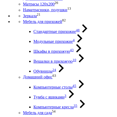
26
Матрасы 120х200
13
Наматрасники, подушки
21
Зеркала
82
Мебель для прихожей
48
Стандартные прихожие
4
Модульные прихожие
43
Шкафы в прихожую
10
Вешалки в прихожую
24
Обувницы
63
Домашний офис
45
Компьютерные столы
3
Тумба с ящиками
35
Компьютерные кресла
54
Мебель для сада