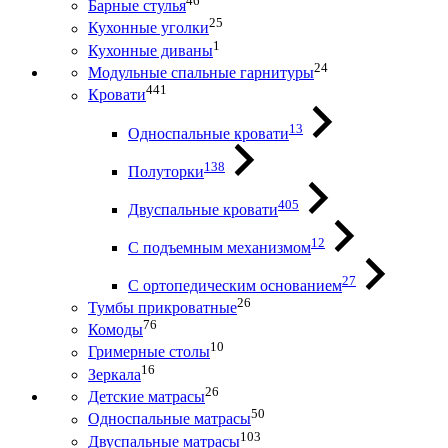
46
Барные стулья
25
Кухонные уголки
1
Кухонные диваны
24
Модульные спальные гарнитуры
441
Кровати
13
Односпальные кровати
138
Полуторки
405
Двуспальные кровати
12
С подъемным механизмом
27
С ортопедическим основанием
26
Тумбы прикроватные
76
Комоды
10
Гримерные столы
16
Зеркала
26
Детские матрасы
50
Односпальные матрасы
103
Двуспальные матрасы