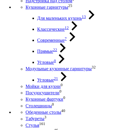
Надстройка над столом
25
Кухонные гарнитуры
13
Для маленьких кухонь
12
Классические
7
Современные
22
Прямые
0
Угловые
32
Модульные кухонные гарнитуры
21
Угловые
0
Мойки для кухни
0
Посудосушители
0
Кухонные фартуки
0
Столешницы
40
Обеденные столы
3
Табуреты
161
Стулья