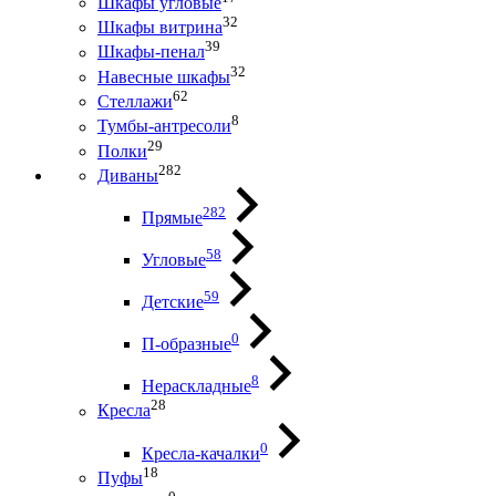
Шкафы угловые
32
Шкафы витрина
39
Шкафы-пенал
32
Навесные шкафы
62
Стеллажи
8
Тумбы-антресоли
29
Полки
282
Диваны
282
Прямые
58
Угловые
59
Детские
0
П-образные
8
Нераскладные
28
Кресла
0
Кресла-качалки
18
Пуфы