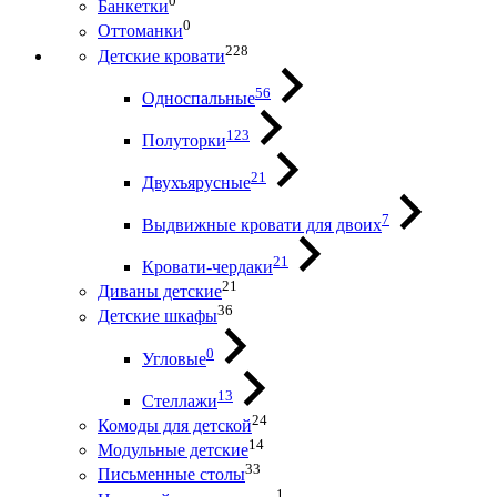
0
Банкетки
0
Оттоманки
228
Детские кровати
56
Односпальные
123
Полуторки
21
Двухъярусные
7
Выдвижные кровати для двоих
21
Кровати-чердаки
21
Диваны детские
36
Детские шкафы
0
Угловые
13
Стеллажи
24
Комоды для детской
14
Модульные детские
33
Письменные столы
1