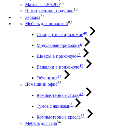
26
Матрасы 120х200
13
Наматрасники, подушки
21
Зеркала
82
Мебель для прихожей
48
Стандартные прихожие
4
Модульные прихожие
43
Шкафы в прихожую
10
Вешалки в прихожую
24
Обувницы
63
Домашний офис
45
Компьютерные столы
3
Тумба с ящиками
35
Компьютерные кресла
54
Мебель для сада