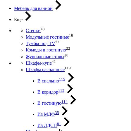
Мебель для ванной
Еще
43
Стенки
19
Модульные гостиные
57
Тумбы под ТV
22
Комоды в гостиную
20
Журнальные столы
41
Шкафы-купе
119
Шкафы распашные
115
В спальню
115
В коридор
114
В гостиную
35
Из МДФ
81
Из ЛДСП
17