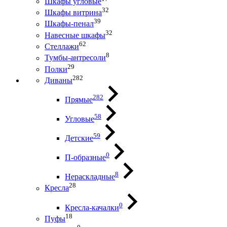
Шкафы угловые
32
Шкафы витрина
39
Шкафы-пенал
32
Навесные шкафы
62
Стеллажи
8
Тумбы-антресоли
29
Полки
282
Диваны
282
Прямые
58
Угловые
59
Детские
0
П-образные
8
Нераскладные
28
Кресла
0
Кресла-качалки
18
Пуфы