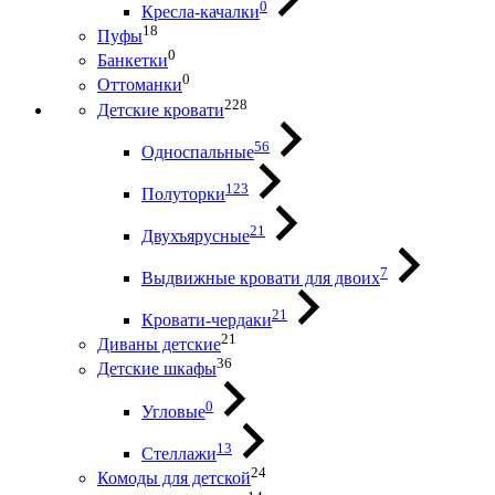
0
Кресла-качалки
18
Пуфы
0
Банкетки
0
Оттоманки
228
Детские кровати
56
Односпальные
123
Полуторки
21
Двухъярусные
7
Выдвижные кровати для двоих
21
Кровати-чердаки
21
Диваны детские
36
Детские шкафы
0
Угловые
13
Стеллажи
24
Комоды для детской