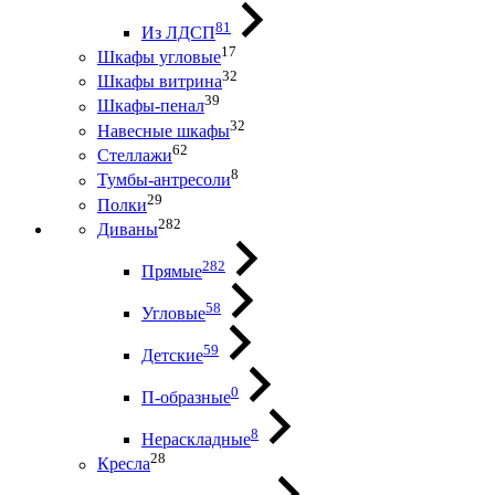
81
Из ЛДСП
17
Шкафы угловые
32
Шкафы витрина
39
Шкафы-пенал
32
Навесные шкафы
62
Стеллажи
8
Тумбы-антресоли
29
Полки
282
Диваны
282
Прямые
58
Угловые
59
Детские
0
П-образные
8
Нераскладные
28
Кресла