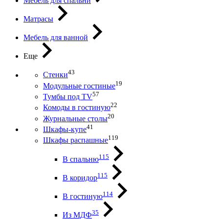
Мебель для спальни
Матрасы
Мебель для ванной
Еще
43
Стенки
19
Модульные гостиные
57
Тумбы под ТV
22
Комоды в гостиную
20
Журнальные столы
41
Шкафы-купе
119
Шкафы распашные
115
В спальню
115
В коридор
114
В гостиную
35
Из МДФ