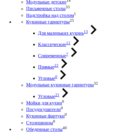
14
Модульные детские
33
Письменные столы
1
Надстройка над столом
25
Кухонные гарнитуры
13
Для маленьких кухонь
12
Классические
7
Современные
22
Прямые
0
Угловые
32
Модульные кухонные гарнитуры
21
Угловые
0
Мойки для кухни
0
Посудосушители
0
Кухонные фартуки
0
Столешницы
40
Обеденные столы