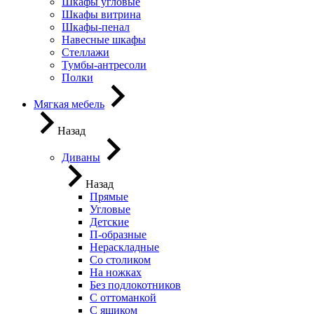
Шкафы угловые
Шкафы витрина
Шкафы-пенал
Навесные шкафы
Стеллажи
Тумбы-антресоли
Полки
Мягкая мебель
Назад
Диваны
Назад
Прямые
Угловые
Детские
П-образные
Нераскладные
Со столиком
На ножках
Без подлокотников
С оттоманкой
С ящиком