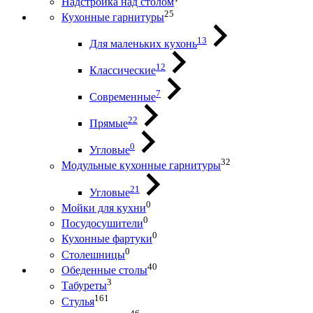
Надстройка над столом
25
Кухонные гарнитуры
13
Для маленьких кухонь
12
Классические
7
Современные
22
Прямые
0
Угловые
32
Модульные кухонные гарнитуры
21
Угловые
0
Мойки для кухни
0
Посудосушители
0
Кухонные фартуки
0
Столешницы
40
Обеденные столы
3
Табуреты
161
Стулья