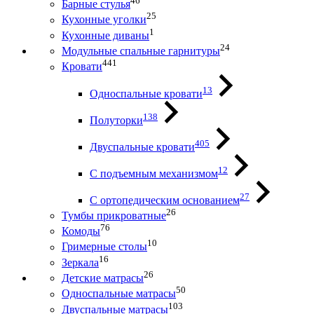
46
Барные стулья
25
Кухонные уголки
1
Кухонные диваны
24
Модульные спальные гарнитуры
441
Кровати
13
Односпальные кровати
138
Полуторки
405
Двуспальные кровати
12
С подъемным механизмом
27
С ортопедическим основанием
26
Тумбы прикроватные
76
Комоды
10
Гримерные столы
16
Зеркала
26
Детские матрасы
50
Односпальные матрасы
103
Двуспальные матрасы