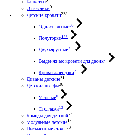
0
Банкетки
0
Оттоманки
228
Детские кровати
56
Односпальные
123
Полуторки
21
Двухъярусные
7
Выдвижные кровати для двоих
21
Кровати-чердаки
21
Диваны детские
36
Детские шкафы
0
Угловые
13
Стеллажи
24
Комоды для детской
14
Модульные детские
33
Письменные столы
1