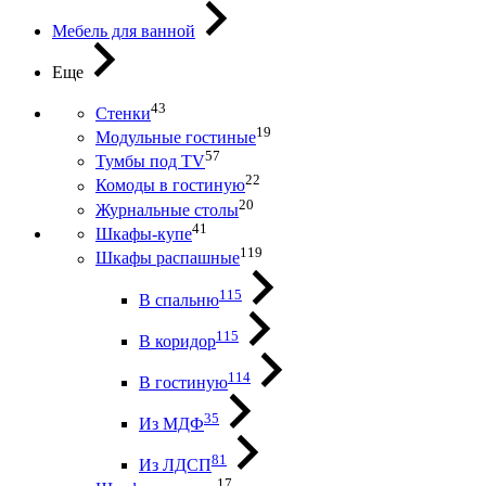
Мебель для ванной
Еще
43
Стенки
19
Модульные гостиные
57
Тумбы под ТV
22
Комоды в гостиную
20
Журнальные столы
41
Шкафы-купе
119
Шкафы распашные
115
В спальню
115
В коридор
114
В гостиную
35
Из МДФ
81
Из ЛДСП
17