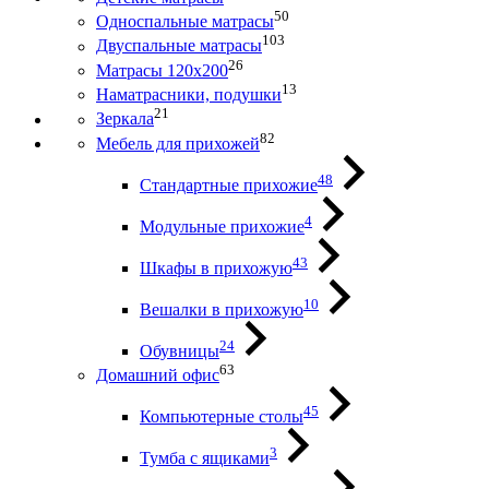
50
Односпальные матрасы
103
Двуспальные матрасы
26
Матрасы 120х200
13
Наматрасники, подушки
21
Зеркала
82
Мебель для прихожей
48
Стандартные прихожие
4
Модульные прихожие
43
Шкафы в прихожую
10
Вешалки в прихожую
24
Обувницы
63
Домашний офис
45
Компьютерные столы
3
Тумба с ящиками