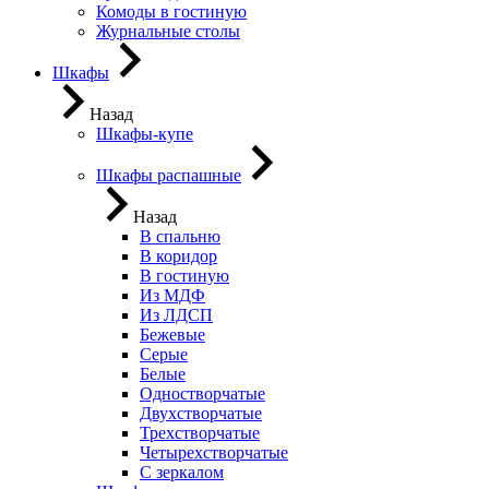
Комоды в гостиную
Журнальные столы
Шкафы
Назад
Шкафы-купе
Шкафы распашные
Назад
В спальню
В коридор
В гостиную
Из МДФ
Из ЛДСП
Бежевые
Серые
Белые
Одностворчатые
Двухстворчатые
Трехстворчатые
Четырехстворчатые
С зеркалом