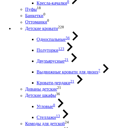
0
Кресла-качалки
18
Пуфы
0
Банкетки
0
Оттоманки
228
Детские кровати
56
Односпальные
123
Полуторки
21
Двухъярусные
7
Выдвижные кровати для двоих
21
Кровати-чердаки
21
Диваны детские
36
Детские шкафы
0
Угловые
13
Стеллажи
24
Комоды для детской