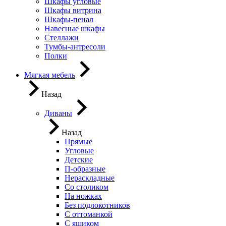
Шкафы угловые
Шкафы витрина
Шкафы-пенал
Навесные шкафы
Стеллажи
Тумбы-антресоли
Полки
Мягкая мебель
Назад
Диваны
Назад
Прямые
Угловые
Детские
П-образные
Нераскладные
Со столиком
На ножках
Без подлокотников
С оттоманкой
С ящиком