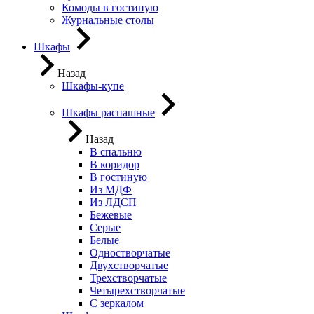
Комоды в гостиную
Журнальные столы
Шкафы
Назад
Шкафы-купе
Шкафы распашные
Назад
В спальню
В коридор
В гостиную
Из МДФ
Из ЛДСП
Бежевые
Серые
Белые
Одностворчатые
Двухстворчатые
Трехстворчатые
Четырехстворчатые
С зеркалом