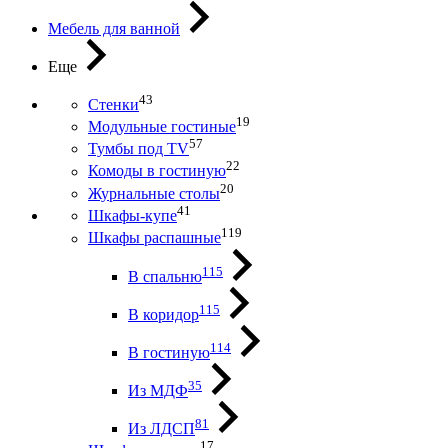
Мебель для ванной
Еще
43
Стенки
19
Модульные гостиные
57
Тумбы под ТV
22
Комоды в гостиную
20
Журнальные столы
41
Шкафы-купе
119
Шкафы распашные
115
В спальню
115
В коридор
114
В гостиную
35
Из МДФ
81
Из ЛДСП
17