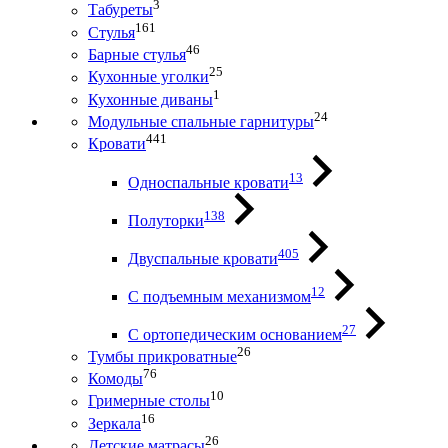
3
Табуреты
161
Стулья
46
Барные стулья
25
Кухонные уголки
1
Кухонные диваны
24
Модульные спальные гарнитуры
441
Кровати
13
Односпальные кровати
138
Полуторки
405
Двуспальные кровати
12
С подъемным механизмом
27
С ортопедическим основанием
26
Тумбы прикроватные
76
Комоды
10
Гримерные столы
16
Зеркала
26
Детские матрасы