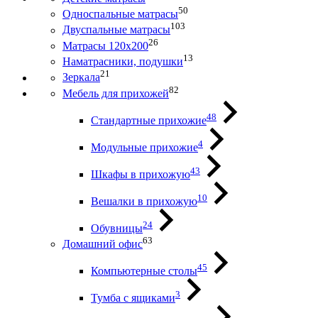
50
Односпальные матрасы
103
Двуспальные матрасы
26
Матрасы 120х200
13
Наматрасники, подушки
21
Зеркала
82
Мебель для прихожей
48
Стандартные прихожие
4
Модульные прихожие
43
Шкафы в прихожую
10
Вешалки в прихожую
24
Обувницы
63
Домашний офис
45
Компьютерные столы
3
Тумба с ящиками