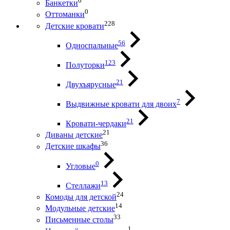
0
Банкетки
0
Оттоманки
228
Детские кровати
56
Односпальные
123
Полуторки
21
Двухъярусные
7
Выдвижные кровати для двоих
21
Кровати-чердаки
21
Диваны детские
36
Детские шкафы
0
Угловые
13
Стеллажи
24
Комоды для детской
14
Модульные детские
33
Письменные столы
1