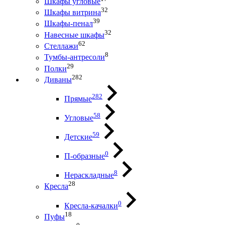
Шкафы угловые
32
Шкафы витрина
39
Шкафы-пенал
32
Навесные шкафы
62
Стеллажи
8
Тумбы-антресоли
29
Полки
282
Диваны
282
Прямые
58
Угловые
59
Детские
0
П-образные
8
Нераскладные
28
Кресла
0
Кресла-качалки
18
Пуфы