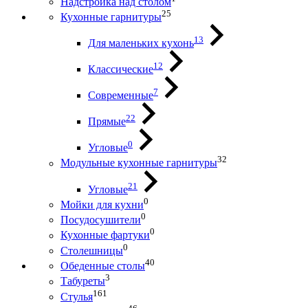
Надстройка над столом
25
Кухонные гарнитуры
13
Для маленьких кухонь
12
Классические
7
Современные
22
Прямые
0
Угловые
32
Модульные кухонные гарнитуры
21
Угловые
0
Мойки для кухни
0
Посудосушители
0
Кухонные фартуки
0
Столешницы
40
Обеденные столы
3
Табуреты
161
Стулья