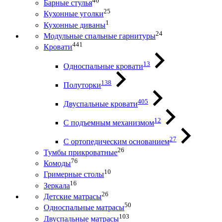
46
Барные стулья
25
Кухонные уголки
1
Кухонные диваны
24
Модульные спальные гарнитуры
441
Кровати
13
Односпальные кровати
138
Полуторки
405
Двуспальные кровати
12
С подъемным механизмом
27
С ортопедическим основанием
26
Тумбы прикроватные
76
Комоды
10
Гримерные столы
16
Зеркала
26
Детские матрасы
50
Односпальные матрасы
103
Двуспальные матрасы