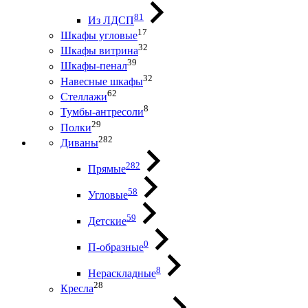
81
Из ЛДСП
17
Шкафы угловые
32
Шкафы витрина
39
Шкафы-пенал
32
Навесные шкафы
62
Стеллажи
8
Тумбы-антресоли
29
Полки
282
Диваны
282
Прямые
58
Угловые
59
Детские
0
П-образные
8
Нераскладные
28
Кресла