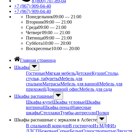
8 (800) 707-89-04
+7 (967) 909-04-40
+7 (967) 909-04-40
Понедельник
09:00 — 21:00
Вторник
09:00 — 21:00
Среда
09:00 — 21:00
Четверг
09:00 — 21:00
Пятница
09:00 — 21:00
Суббота
10:00 — 20:00
Воскресенье
10:00 — 20:00
Главная страница
Шкафы
Гостиные
Мягкая мебель
Детские
Кухни
Столы,
стулья, табуреты
Мебель для
спальни
Матрасы
Мебель для ванной
Мебель для
прихожей
Домашний офис
Мебель для сада
Шкафы распашные
Шкафы-купе
Шкафы угловые
Шкафы
витрина
Шкафы-пенал
Навесные
шкафы
Стеллажи
Тумбы-антресоли
Полки
Шкафы распашные с зеркалом в Асбесте
В спальню
В коридор
В гостиную
Из МДФ
Из
ЛДСП
Бежевые
Серые
Белые
Одностворчатые
Двухст