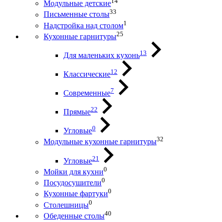
14
Модульные детские
33
Письменные столы
1
Надстройка над столом
25
Кухонные гарнитуры
13
Для маленьких кухонь
12
Классические
7
Современные
22
Прямые
0
Угловые
32
Модульные кухонные гарнитуры
21
Угловые
0
Мойки для кухни
0
Посудосушители
0
Кухонные фартуки
0
Столешницы
40
Обеденные столы