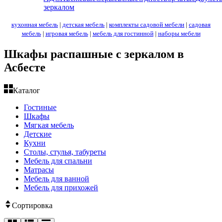
зеркалом
кухонная мебель
|
детская мебель
|
комплекты садовой мебели
|
садовая
мебель
|
игровая мебель
|
мебель для гостинной
|
наборы мебели
Шкафы распашные с зеркалом в
Асбесте
Каталог
Гостиные
Шкафы
Мягкая мебель
Детские
Кухни
Столы, стулья, табуреты
Мебель для спальни
Матрасы
Мебель для ванной
Мебель для прихожей
Сортировка