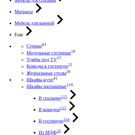
Мебель для спальни
Матрасы
Мебель для ванной
Еще
43
Стенки
19
Модульные гостиные
57
Тумбы под ТV
22
Комоды в гостиную
20
Журнальные столы
41
Шкафы-купе
119
Шкафы распашные
115
В спальню
115
В коридор
114
В гостиную
35
Из МДФ