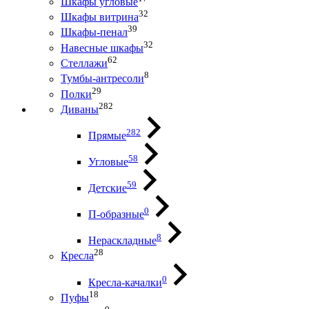
Шкафы угловые
32
Шкафы витрина
39
Шкафы-пенал
32
Навесные шкафы
62
Стеллажи
8
Тумбы-антресоли
29
Полки
282
Диваны
282
Прямые
58
Угловые
59
Детские
0
П-образные
8
Нераскладные
28
Кресла
0
Кресла-качалки
18
Пуфы