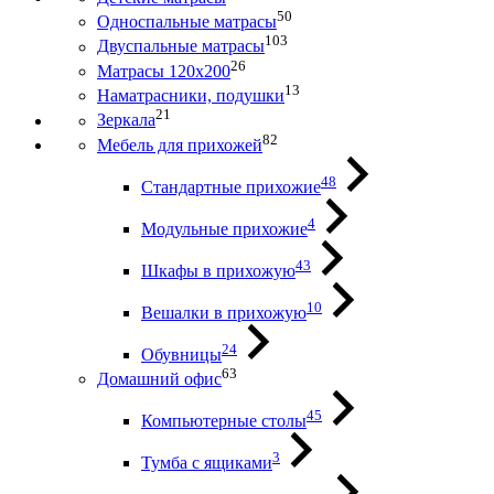
50
Односпальные матрасы
103
Двуспальные матрасы
26
Матрасы 120х200
13
Наматрасники, подушки
21
Зеркала
82
Мебель для прихожей
48
Стандартные прихожие
4
Модульные прихожие
43
Шкафы в прихожую
10
Вешалки в прихожую
24
Обувницы
63
Домашний офис
45
Компьютерные столы
3
Тумба с ящиками