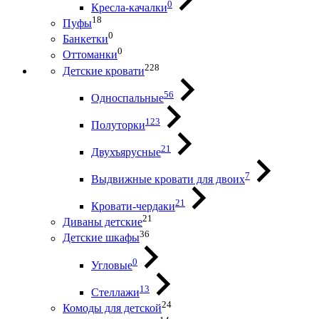
0
Кресла-качалки
18
Пуфы
0
Банкетки
0
Оттоманки
228
Детские кровати
56
Односпальные
123
Полуторки
21
Двухъярусные
7
Выдвижные кровати для двоих
21
Кровати-чердаки
21
Диваны детские
36
Детские шкафы
0
Угловые
13
Стеллажи
24
Комоды для детской