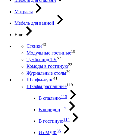
Мебель для спальни
Матрасы
Мебель для ванной
Еще
43
Стенки
19
Модульные гостиные
57
Тумбы под ТV
22
Комоды в гостиную
20
Журнальные столы
41
Шкафы-купе
119
Шкафы распашные
115
В спальню
115
В коридор
114
В гостиную
35
Из МДФ