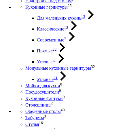
Надстройка над столом
25
Кухонные гарнитуры
13
Для маленьких кухонь
12
Классические
7
Современные
22
Прямые
0
Угловые
32
Модульные кухонные гарнитуры
21
Угловые
0
Мойки для кухни
0
Посудосушители
0
Кухонные фартуки
0
Столешницы
40
Обеденные столы
3
Табуреты
161
Стулья