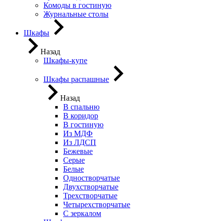
Комоды в гостиную
Журнальные столы
Шкафы
Назад
Шкафы-купе
Шкафы распашные
Назад
В спальню
В коридор
В гостиную
Из МДФ
Из ЛДСП
Бежевые
Серые
Белые
Одностворчатые
Двухстворчатые
Трехстворчатые
Четырехстворчатые
С зеркалом