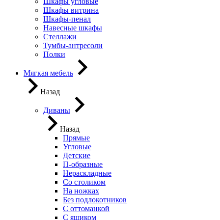
Шкафы угловые
Шкафы витрина
Шкафы-пенал
Навесные шкафы
Стеллажи
Тумбы-антресоли
Полки
Мягкая мебель
Назад
Диваны
Назад
Прямые
Угловые
Детские
П-образные
Нераскладные
Со столиком
На ножках
Без подлокотников
С оттоманкой
С ящиком