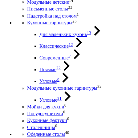
14
Модульные детские
33
Письменные столы
1
Надстройка над столом
25
Кухонные гарнитуры
13
Для маленьких кухонь
12
Классические
7
Современные
22
Прямые
0
Угловые
32
Модульные кухонные гарнитуры
21
Угловые
0
Мойки для кухни
0
Посудосушители
0
Кухонные фартуки
0
Столешницы
40
Обеденные столы