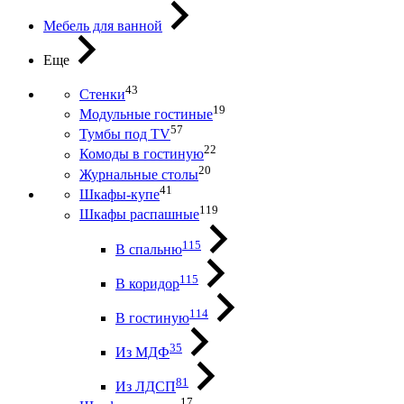
Мебель для ванной
Еще
43
Стенки
19
Модульные гостиные
57
Тумбы под ТV
22
Комоды в гостиную
20
Журнальные столы
41
Шкафы-купе
119
Шкафы распашные
115
В спальню
115
В коридор
114
В гостиную
35
Из МДФ
81
Из ЛДСП
17