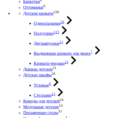
0
Банкетки
0
Оттоманки
228
Детские кровати
56
Односпальные
123
Полуторки
21
Двухъярусные
7
Выдвижные кровати для двоих
21
Кровати-чердаки
21
Диваны детские
36
Детские шкафы
0
Угловые
13
Стеллажи
24
Комоды для детской
14
Модульные детские
33
Письменные столы
1