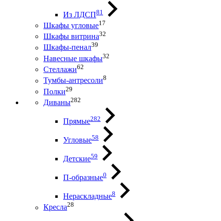
81
Из ЛДСП
17
Шкафы угловые
32
Шкафы витрина
39
Шкафы-пенал
32
Навесные шкафы
62
Стеллажи
8
Тумбы-антресоли
29
Полки
282
Диваны
282
Прямые
58
Угловые
59
Детские
0
П-образные
8
Нераскладные
28
Кресла