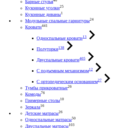
46
Барные стулья
25
Кухонные уголки
1
Кухонные диваны
24
Модульные спальные гарнитуры
441
Кровати
13
Односпальные кровати
138
Полуторки
405
Двуспальные кровати
12
С подъемным механизмом
27
С ортопедическим основанием
26
Тумбы прикроватные
76
Комоды
10
Гримерные столы
16
Зеркала
26
Детские матрасы
50
Односпальные матрасы
103
Двуспальные матрасы