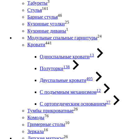
3
Табуреты
161
Стулья
46
Барные стулья
25
Кухонные уголки
1
Кухонные диваны
24
Модульные спальные гарнитуры
441
Кровати
13
Односпальные кровати
138
Полуторки
405
Двуспальные кровати
12
С подъемным механизмом
27
С ортопедическим основанием
26
Тумбы прикроватные
76
Комоды
10
Гримерные столы
16
Зеркала
26
Детские матрасы