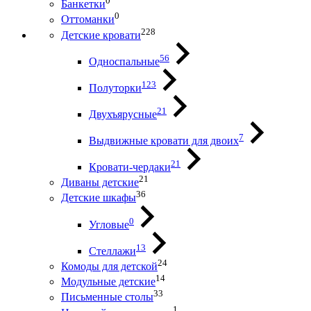
0
Банкетки
0
Оттоманки
228
Детские кровати
56
Односпальные
123
Полуторки
21
Двухъярусные
7
Выдвижные кровати для двоих
21
Кровати-чердаки
21
Диваны детские
36
Детские шкафы
0
Угловые
13
Стеллажи
24
Комоды для детской
14
Модульные детские
33
Письменные столы
1