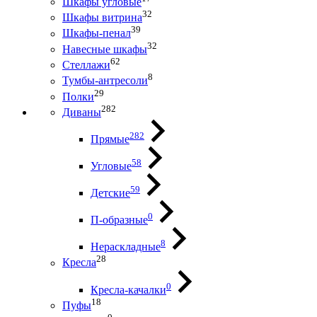
Шкафы угловые
32
Шкафы витрина
39
Шкафы-пенал
32
Навесные шкафы
62
Стеллажи
8
Тумбы-антресоли
29
Полки
282
Диваны
282
Прямые
58
Угловые
59
Детские
0
П-образные
8
Нераскладные
28
Кресла
0
Кресла-качалки
18
Пуфы