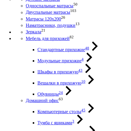
50
Односпальные матрасы
103
Двуспальные матрасы
26
Матрасы 120х200
13
Наматрасники, подушки
21
Зеркала
82
Мебель для прихожей
48
Стандартные прихожие
4
Модульные прихожие
43
Шкафы в прихожую
10
Вешалки в прихожую
24
Обувницы
63
Домашний офис
45
Компьютерные столы
3
Тумба с ящиками