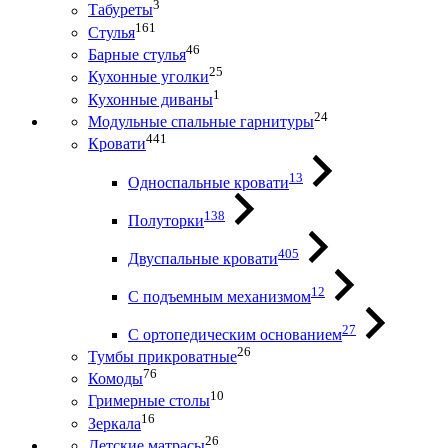
3
Табуреты
161
Стулья
46
Барные стулья
25
Кухонные уголки
1
Кухонные диваны
24
Модульные спальные гарнитуры
441
Кровати
13
Односпальные кровати
138
Полуторки
405
Двуспальные кровати
12
С подъемным механизмом
27
С ортопедическим основанием
26
Тумбы прикроватные
76
Комоды
10
Гримерные столы
16
Зеркала
26
Детские матрасы