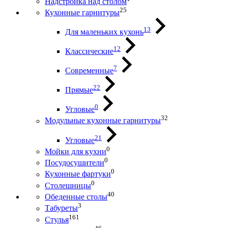
Надстройка над столом
25
Кухонные гарнитуры
13
Для маленьких кухонь
12
Классические
7
Современные
22
Прямые
0
Угловые
32
Модульные кухонные гарнитуры
21
Угловые
0
Мойки для кухни
0
Посудосушители
0
Кухонные фартуки
0
Столешницы
40
Обеденные столы
3
Табуреты
161
Стулья