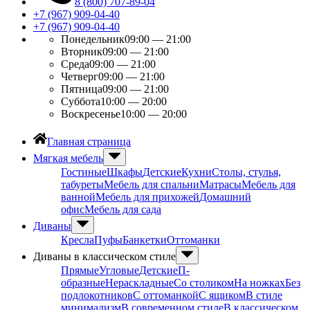
8 (800) 707-89-04
+7 (967) 909-04-40
+7 (967) 909-04-40
Понедельник
09:00 — 21:00
Вторник
09:00 — 21:00
Среда
09:00 — 21:00
Четверг
09:00 — 21:00
Пятница
09:00 — 21:00
Суббота
10:00 — 20:00
Воскресенье
10:00 — 20:00
Главная страница
Мягкая мебель
Гостиные
Шкафы
Детские
Кухни
Столы, стулья,
табуреты
Мебель для спальни
Матрасы
Мебель для
ванной
Мебель для прихожей
Домашний
офис
Мебель для сада
Диваны
Кресла
Пуфы
Банкетки
Оттоманки
Диваны в классическом стиле
Прямые
Угловые
Детские
П-
образные
Нераскладные
Со столиком
На ножках
Без
подлокотников
С оттоманкой
С ящиком
В стиле
минимализм
В современном стиле
В классическом