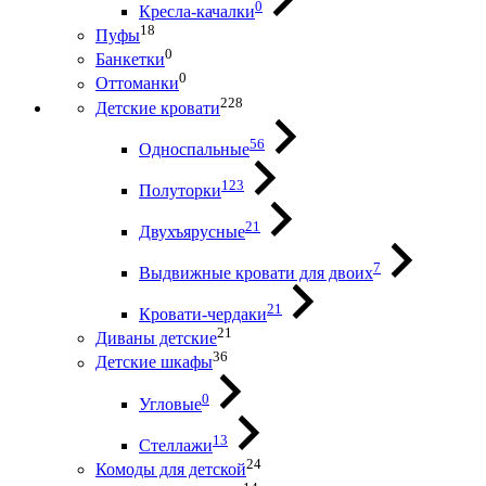
0
Кресла-качалки
18
Пуфы
0
Банкетки
0
Оттоманки
228
Детские кровати
56
Односпальные
123
Полуторки
21
Двухъярусные
7
Выдвижные кровати для двоих
21
Кровати-чердаки
21
Диваны детские
36
Детские шкафы
0
Угловые
13
Стеллажи
24
Комоды для детской