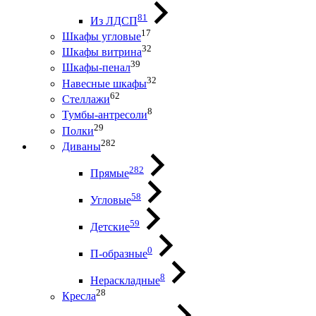
81
Из ЛДСП
17
Шкафы угловые
32
Шкафы витрина
39
Шкафы-пенал
32
Навесные шкафы
62
Стеллажи
8
Тумбы-антресоли
29
Полки
282
Диваны
282
Прямые
58
Угловые
59
Детские
0
П-образные
8
Нераскладные
28
Кресла