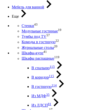
Мебель для ванной
Еще
43
Стенки
19
Модульные гостиные
57
Тумбы под ТV
22
Комоды в гостиную
20
Журнальные столы
41
Шкафы-купе
119
Шкафы распашные
115
В спальню
115
В коридор
114
В гостиную
35
Из МДФ
81
Из ЛДСП
17