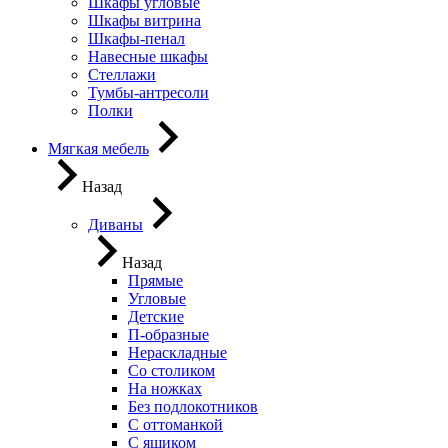
Шкафы угловые
Шкафы витрина
Шкафы-пенал
Навесные шкафы
Стеллажи
Тумбы-антресоли
Полки
Мягкая мебель
Назад
Диваны
Назад
Прямые
Угловые
Детские
П-образные
Нераскладные
Со столиком
На ножках
Без подлокотников
С оттоманкой
С ящиком