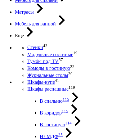
Мебель для спальни
Матрасы
Мебель для ванной
Еще
43
Стенки
19
Модульные гостиные
57
Тумбы под ТV
22
Комоды в гостиную
20
Журнальные столы
41
Шкафы-купе
119
Шкафы распашные
115
В спальню
115
В коридор
114
В гостиную
35
Из МДФ