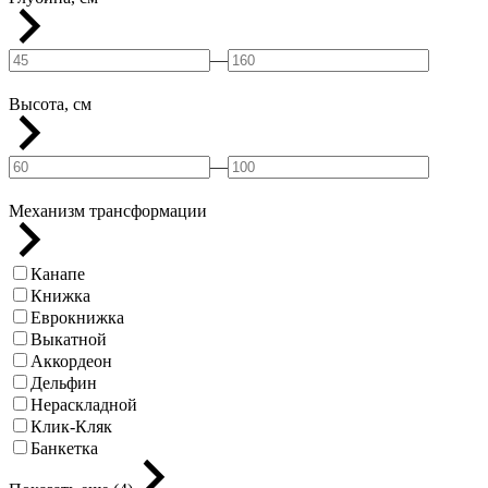
—
Высота, см
—
Механизм трансформации
Канапе
Книжка
Еврокнижка
Выкатной
Аккордеон
Дельфин
Нераскладной
Клик-Кляк
Банкетка