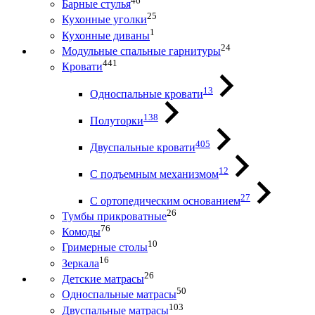
46
Барные стулья
25
Кухонные уголки
1
Кухонные диваны
24
Модульные спальные гарнитуры
441
Кровати
13
Односпальные кровати
138
Полуторки
405
Двуспальные кровати
12
С подъемным механизмом
27
С ортопедическим основанием
26
Тумбы прикроватные
76
Комоды
10
Гримерные столы
16
Зеркала
26
Детские матрасы
50
Односпальные матрасы
103
Двуспальные матрасы