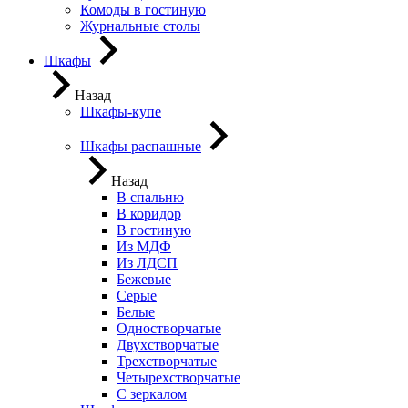
Комоды в гостиную
Журнальные столы
Шкафы
Назад
Шкафы-купе
Шкафы распашные
Назад
В спальню
В коридор
В гостиную
Из МДФ
Из ЛДСП
Бежевые
Серые
Белые
Одностворчатые
Двухстворчатые
Трехстворчатые
Четырехстворчатые
С зеркалом