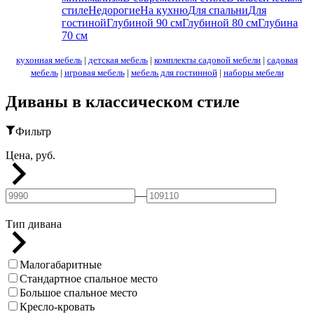
стиле
Недорогие
На кухню
Для спальни
Для
гостиной
Глубиной 90 см
Глубиной 80 см
Глубина
70 см
кухонная мебель
|
детская мебель
|
комплекты садовой мебели
|
садовая
мебель
|
игровая мебель
|
мебель для гостинной
|
наборы мебели
Диваны в классическом стиле
Фильтр
Цена, руб.
—
Тип дивана
Малогабаритные
Стандартное спальное место
Большое спальное место
Кресло-кровать