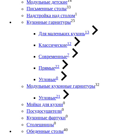
14
Модульные детские
33
Письменные столы
1
Надстройка над столом
25
Кухонные гарнитуры
13
Для маленьких кухонь
12
Классические
7
Современные
22
Прямые
0
Угловые
32
Модульные кухонные гарнитуры
21
Угловые
0
Мойки для кухни
0
Посудосушители
0
Кухонные фартуки
0
Столешницы
40
Обеденные столы