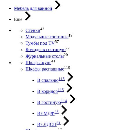
Мебель для ванной
Еще
43
Стенки
19
Модульные гостиные
57
Тумбы под ТV
22
Комоды в гостиную
20
Журнальные столы
41
Шкафы-купе
119
Шкафы распашные
115
В спальню
115
В коридор
114
В гостиную
35
Из МДФ
81
Из ЛДСП
17