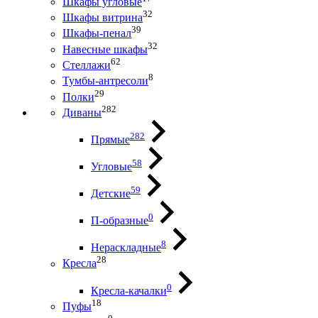
Шкафы угловые
32
Шкафы витрина
39
Шкафы-пенал
32
Навесные шкафы
62
Стеллажи
8
Тумбы-антресоли
29
Полки
282
Диваны
282
Прямые
58
Угловые
59
Детские
0
П-образные
8
Нераскладные
28
Кресла
0
Кресла-качалки
18
Пуфы