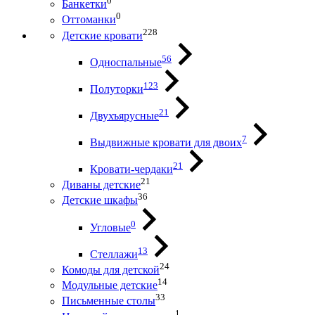
0
Банкетки
0
Оттоманки
228
Детские кровати
56
Односпальные
123
Полуторки
21
Двухъярусные
7
Выдвижные кровати для двоих
21
Кровати-чердаки
21
Диваны детские
36
Детские шкафы
0
Угловые
13
Стеллажи
24
Комоды для детской
14
Модульные детские
33
Письменные столы
1