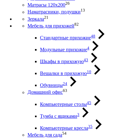
26
Матрасы 120х200
13
Наматрасники, подушки
21
Зеркала
82
Мебель для прихожей
48
Стандартные прихожие
4
Модульные прихожие
43
Шкафы в прихожую
10
Вешалки в прихожую
24
Обувницы
63
Домашний офис
45
Компьютерные столы
3
Тумба с ящиками
35
Компьютерные кресла
54
Мебель для сада