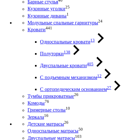
46
Барные стулья
25
Кухонные уголки
1
Кухонные диваны
24
Модульные спальные гарнитуры
441
Кровати
13
Односпальные кровати
138
Полуторки
405
Двуспальные кровати
12
С подъемным механизмом
27
С ортопедическим основанием
26
Тумбы прикроватные
76
Комоды
10
Гримерные столы
16
Зеркала
26
Детские матрасы
50
Односпальные матрасы
103
Двуспальные матрасы