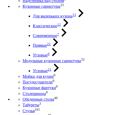
Надстройка над столом
25
Кухонные гарнитуры
13
Для маленьких кухонь
12
Классические
7
Современные
22
Прямые
0
Угловые
32
Модульные кухонные гарнитуры
21
Угловые
0
Мойки для кухни
0
Посудосушители
0
Кухонные фартуки
0
Столешницы
40
Обеденные столы
3
Табуреты
161
Стулья