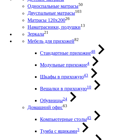
50
Односпальные матрасы
103
Двуспальные матрасы
26
Матрасы 120х200
13
Наматрасники, подушки
21
Зеркала
82
Мебель для прихожей
48
Стандартные прихожие
4
Модульные прихожие
43
Шкафы в прихожую
10
Вешалки в прихожую
24
Обувницы
63
Домашний офис
45
Компьютерные столы
3
Тумба с ящиками