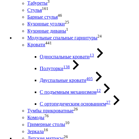
3
Табуреты
161
Стулья
46
Барные стулья
25
Кухонные уголки
1
Кухонные диваны
24
Модульные спальные гарнитуры
441
Кровати
13
Односпальные кровати
138
Полуторки
405
Двуспальные кровати
12
С подъемным механизмом
27
С ортопедическим основанием
26
Тумбы прикроватные
76
Комоды
10
Гримерные столы
16
Зеркала
26
Детские матрасы