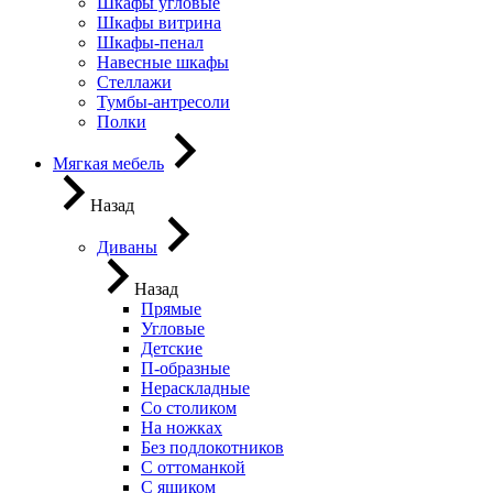
Шкафы угловые
Шкафы витрина
Шкафы-пенал
Навесные шкафы
Стеллажи
Тумбы-антресоли
Полки
Мягкая мебель
Назад
Диваны
Назад
Прямые
Угловые
Детские
П-образные
Нераскладные
Со столиком
На ножках
Без подлокотников
С оттоманкой
С ящиком