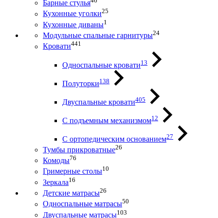
46
Барные стулья
25
Кухонные уголки
1
Кухонные диваны
24
Модульные спальные гарнитуры
441
Кровати
13
Односпальные кровати
138
Полуторки
405
Двуспальные кровати
12
С подъемным механизмом
27
С ортопедическим основанием
26
Тумбы прикроватные
76
Комоды
10
Гримерные столы
16
Зеркала
26
Детские матрасы
50
Односпальные матрасы
103
Двуспальные матрасы