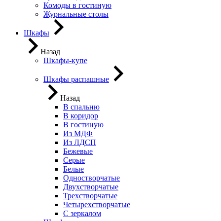
Комоды в гостиную
Журнальные столы
Шкафы
Назад
Шкафы-купе
Шкафы распашные
Назад
В спальню
В коридор
В гостиную
Из МДФ
Из ЛДСП
Бежевые
Серые
Белые
Одностворчатые
Двухстворчатые
Трехстворчатые
Четырехстворчатые
С зеркалом