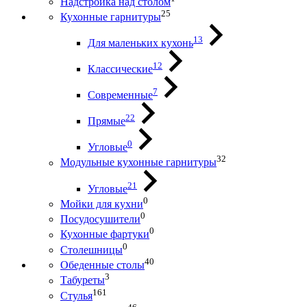
Надстройка над столом
25
Кухонные гарнитуры
13
Для маленьких кухонь
12
Классические
7
Современные
22
Прямые
0
Угловые
32
Модульные кухонные гарнитуры
21
Угловые
0
Мойки для кухни
0
Посудосушители
0
Кухонные фартуки
0
Столешницы
40
Обеденные столы
3
Табуреты
161
Стулья