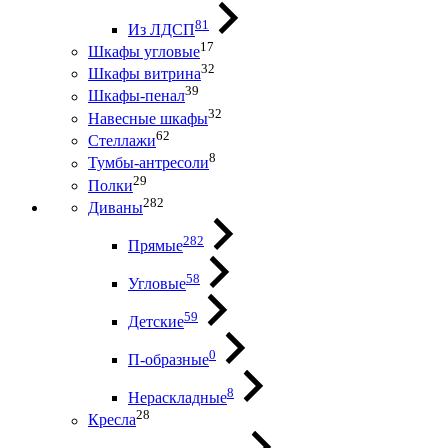
81
Из ЛДСП
17
Шкафы угловые
32
Шкафы витрина
39
Шкафы-пенал
32
Навесные шкафы
62
Стеллажи
8
Тумбы-антресоли
29
Полки
282
Диваны
282
Прямые
58
Угловые
59
Детские
0
П-образные
8
Нераскладные
28
Кресла