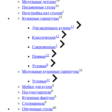
14
Модульные детские
33
Письменные столы
1
Надстройка над столом
25
Кухонные гарнитуры
13
Для маленьких кухонь
12
Классические
7
Современные
22
Прямые
0
Угловые
32
Модульные кухонные гарнитуры
21
Угловые
0
Мойки для кухни
0
Посудосушители
0
Кухонные фартуки
0
Столешницы
40
Обеденные столы