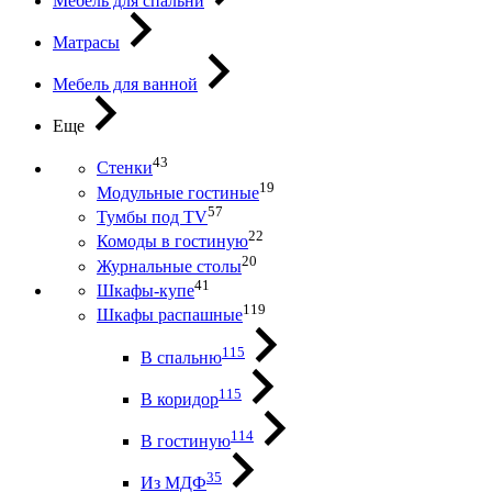
Мебель для спальни
Матрасы
Мебель для ванной
Еще
43
Стенки
19
Модульные гостиные
57
Тумбы под ТV
22
Комоды в гостиную
20
Журнальные столы
41
Шкафы-купе
119
Шкафы распашные
115
В спальню
115
В коридор
114
В гостиную
35
Из МДФ