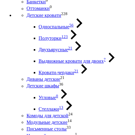
0
Банкетки
0
Оттоманки
228
Детские кровати
56
Односпальные
123
Полуторки
21
Двухъярусные
7
Выдвижные кровати для двоих
21
Кровати-чердаки
21
Диваны детские
36
Детские шкафы
0
Угловые
13
Стеллажи
24
Комоды для детской
14
Модульные детские
33
Письменные столы
1