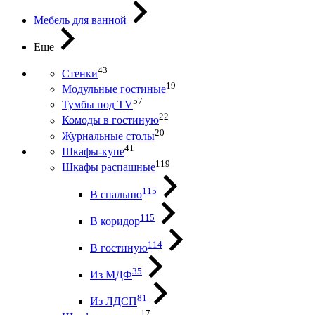
Мебель для ванной
Еще
43
Стенки
19
Модульные гостиные
57
Тумбы под ТV
22
Комоды в гостиную
20
Журнальные столы
41
Шкафы-купе
119
Шкафы распашные
115
В спальню
115
В коридор
114
В гостиную
35
Из МДФ
81
Из ЛДСП
17