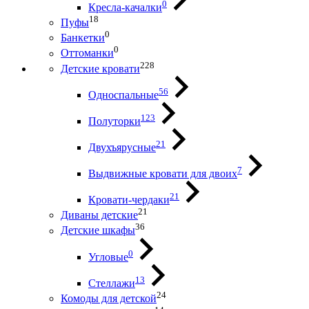
0
Кресла-качалки
18
Пуфы
0
Банкетки
0
Оттоманки
228
Детские кровати
56
Односпальные
123
Полуторки
21
Двухъярусные
7
Выдвижные кровати для двоих
21
Кровати-чердаки
21
Диваны детские
36
Детские шкафы
0
Угловые
13
Стеллажи
24
Комоды для детской