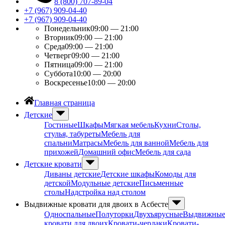
8 (800) 707-89-04
+7 (967) 909-04-40
+7 (967) 909-04-40
Понедельник
09:00 — 21:00
Вторник
09:00 — 21:00
Среда
09:00 — 21:00
Четверг
09:00 — 21:00
Пятница
09:00 — 21:00
Суббота
10:00 — 20:00
Воскресенье
10:00 — 20:00
Главная страница
Детские
Гостиные
Шкафы
Мягкая мебель
Кухни
Столы,
стулья, табуреты
Мебель для
спальни
Матрасы
Мебель для ванной
Мебель для
прихожей
Домашний офис
Мебель для сада
Детские кровати
Диваны детские
Детские шкафы
Комоды для
детской
Модульные детские
Письменные
столы
Надстройка над столом
Выдвижные кровати для двоих в Асбесте
Односпальные
Полуторки
Двухъярусные
Выдвижны
кровати для двоих
Кровати-чердаки
Кровати-