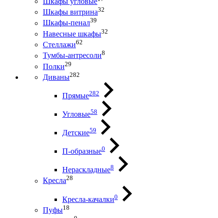
Шкафы угловые
32
Шкафы витрина
39
Шкафы-пенал
32
Навесные шкафы
62
Стеллажи
8
Тумбы-антресоли
29
Полки
282
Диваны
282
Прямые
58
Угловые
59
Детские
0
П-образные
8
Нераскладные
28
Кресла
0
Кресла-качалки
18
Пуфы