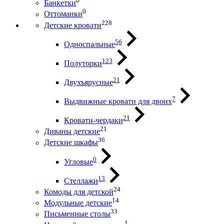
0
Банкетки
0
Оттоманки
228
Детские кровати
56
Односпальные
123
Полуторки
21
Двухъярусные
7
Выдвижные кровати для двоих
21
Кровати-чердаки
21
Диваны детские
36
Детские шкафы
0
Угловые
13
Стеллажи
24
Комоды для детской
14
Модульные детские
33
Письменные столы
1