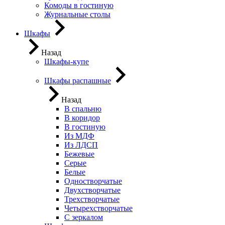
Комоды в гостиную
Журнальные столы
Шкафы
Назад
Шкафы-купе
Шкафы распашные
Назад
В спальню
В коридор
В гостиную
Из МДФ
Из ЛДСП
Бежевые
Серые
Белые
Одностворчатые
Двухстворчатые
Трехстворчатые
Четырехстворчатые
С зеркалом