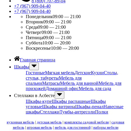
8 (800) 707-89-04
+7 (967) 909-04-40
+7 (967) 909-04-40
Понедельник
09:00 — 21:00
Вторник
09:00 — 21:00
Среда
09:00 — 21:00
Четверг
09:00 — 21:00
Пятница
09:00 — 21:00
Суббота
10:00 — 20:00
Воскресенье
10:00 — 20:00
Главная страница
Шкафы
Гостиные
Мягкая мебель
Детские
Кухни
Столы,
стулья, табуреты
Мебель для
спальни
Матрасы
Мебель для ванной
Мебель для
прихожей
Домашний офис
Мебель для сада
Стеллажи в Асбесте
Шкафы-купе
Шкафы распашные
Шкафы
угловые
Шкафы витрина
Шкафы-пенал
Навесные
шкафы
Стеллажи
Тумбы-антресоли
Полки
кухонная мебель
|
детская мебель
|
комплекты садовой мебели
|
садовая
мебель
|
игровая мебель
|
мебель для гостинной
|
наборы мебели