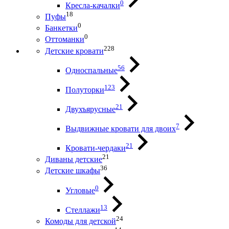
0
Кресла-качалки
18
Пуфы
0
Банкетки
0
Оттоманки
228
Детские кровати
56
Односпальные
123
Полуторки
21
Двухъярусные
7
Выдвижные кровати для двоих
21
Кровати-чердаки
21
Диваны детские
36
Детские шкафы
0
Угловые
13
Стеллажи
24
Комоды для детской