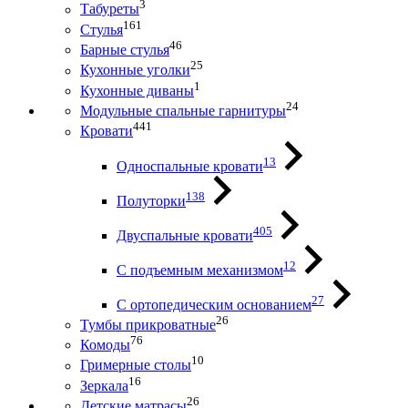
3
Табуреты
161
Стулья
46
Барные стулья
25
Кухонные уголки
1
Кухонные диваны
24
Модульные спальные гарнитуры
441
Кровати
13
Односпальные кровати
138
Полуторки
405
Двуспальные кровати
12
С подъемным механизмом
27
С ортопедическим основанием
26
Тумбы прикроватные
76
Комоды
10
Гримерные столы
16
Зеркала
26
Детские матрасы