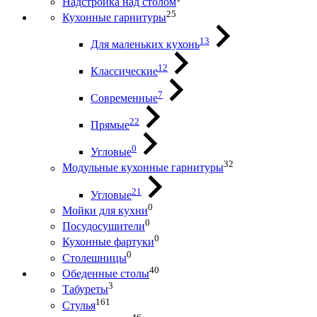
Надстройка над столом
25
Кухонные гарнитуры
13
Для маленьких кухонь
12
Классические
7
Современные
22
Прямые
0
Угловые
32
Модульные кухонные гарнитуры
21
Угловые
0
Мойки для кухни
0
Посудосушители
0
Кухонные фартуки
0
Столешницы
40
Обеденные столы
3
Табуреты
161
Стулья