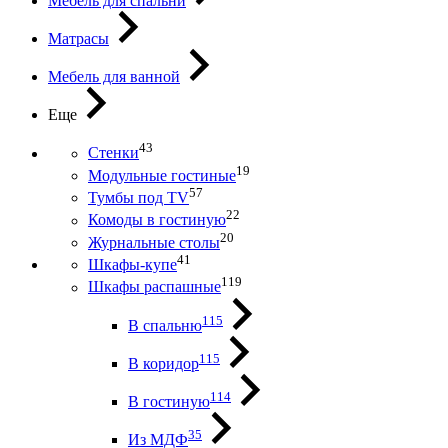
Мебель для спальни
Матрасы
Мебель для ванной
Еще
43
Стенки
19
Модульные гостиные
57
Тумбы под ТV
22
Комоды в гостиную
20
Журнальные столы
41
Шкафы-купе
119
Шкафы распашные
115
В спальню
115
В коридор
114
В гостиную
35
Из МДФ