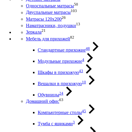
50
Односпальные матрасы
103
Двуспальные матрасы
26
Матрасы 120х200
13
Наматрасники, подушки
21
Зеркала
82
Мебель для прихожей
48
Стандартные прихожие
4
Модульные прихожие
43
Шкафы в прихожую
10
Вешалки в прихожую
24
Обувницы
63
Домашний офис
45
Компьютерные столы
3
Тумба с ящиками