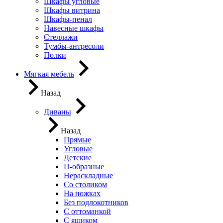
Шкафы угловые
Шкафы витрина
Шкафы-пенал
Навесные шкафы
Стеллажи
Тумбы-антресоли
Полки
Мягкая мебель
Назад
Диваны
Назад
Прямые
Угловые
Детские
П-образные
Нераскладные
Со столиком
На ножках
Без подлокотников
С оттоманкой
С ящиком