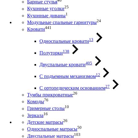
46
Барные стулья
25
Кухонные уголки
1
Кухонные диваны
24
Модульные спальные гарнитуры
441
Кровати
13
Односпальные кровати
138
Полуторки
405
Двуспальные кровати
12
С подъемным механизмом
27
С ортопедическим основанием
26
Тумбы прикроватные
76
Комоды
10
Гримерные столы
16
Зеркала
26
Детские матрасы
50
Односпальные матрасы
103
Двуспальные матрасы