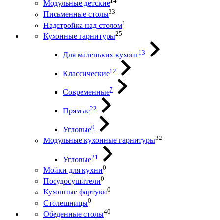
14
Модульные детские
33
Письменные столы
1
Надстройка над столом
25
Кухонные гарнитуры
13
Для маленьких кухонь
12
Классические
7
Современные
22
Прямые
0
Угловые
32
Модульные кухонные гарнитуры
21
Угловые
0
Мойки для кухни
0
Посудосушители
0
Кухонные фартуки
0
Столешницы
40
Обеденные столы