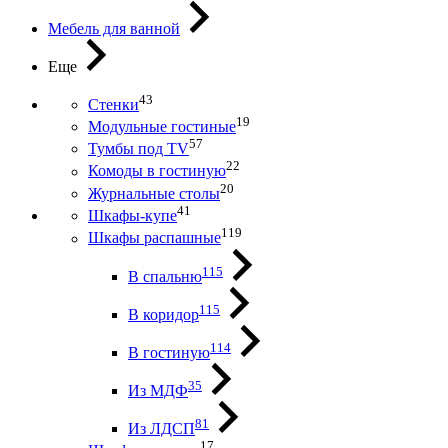
Мебель для ванной
Еще
43
Стенки
19
Модульные гостиные
57
Тумбы под ТV
22
Комоды в гостиную
20
Журнальные столы
41
Шкафы-купе
119
Шкафы распашные
115
В спальню
115
В коридор
114
В гостиную
35
Из МДФ
81
Из ЛДСП
17