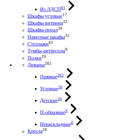
81
Из ЛДСП
17
Шкафы угловые
32
Шкафы витрина
39
Шкафы-пенал
32
Навесные шкафы
62
Стеллажи
8
Тумбы-антресоли
29
Полки
282
Диваны
282
Прямые
58
Угловые
59
Детские
0
П-образные
8
Нераскладные
28
Кресла