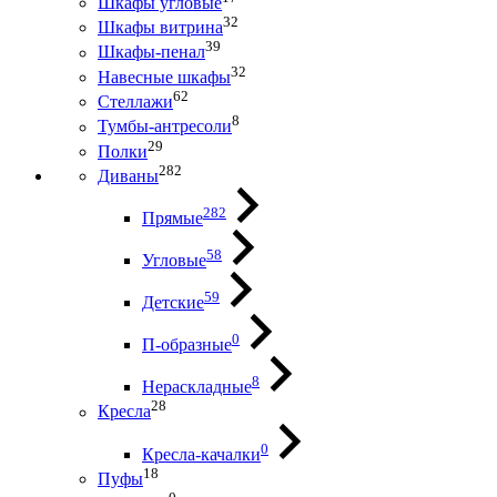
Шкафы угловые
32
Шкафы витрина
39
Шкафы-пенал
32
Навесные шкафы
62
Стеллажи
8
Тумбы-антресоли
29
Полки
282
Диваны
282
Прямые
58
Угловые
59
Детские
0
П-образные
8
Нераскладные
28
Кресла
0
Кресла-качалки
18
Пуфы